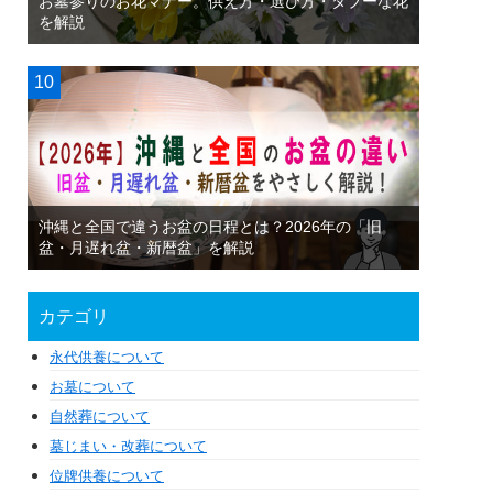
お墓参りのお花マナー。供え方・選び方・タブーな花
を解説
沖縄と全国で違うお盆の日程とは？2026年の「旧
盆・月遅れ盆・新暦盆」を解説
カテゴリ
永代供養について
お墓について
自然葬について
墓じまい・改葬について
位牌供養について