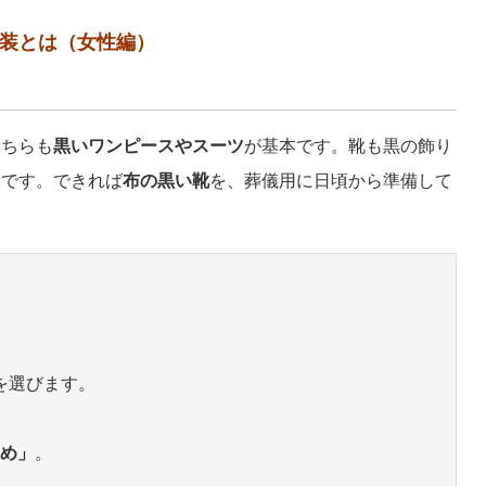
装とは（女性編）
こちらも
黒いワンピースやスーツ
が基本です。靴も黒の飾り
いです。できれば
布の黒い靴
を、葬儀用に日頃から準備して
を選びます。
め」
。