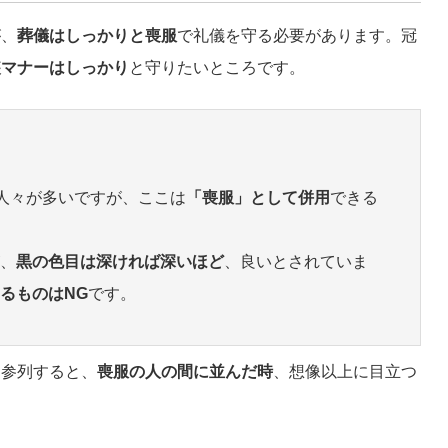
が、
葬儀はしっかりと喪服
で礼儀を守る必要があります。冠
装マナーはしっかり
と守りたいところです。
人々が多いですが、ここは
「喪服」として併用
できる
、
黒の色目は深ければ深いほど
、良いとされていま
るものはNG
です。
に参列すると、
喪服の人の間に並んだ時
、想像以上に目立つ