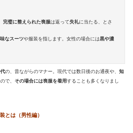
、
完璧に整えられた喪服
は返って
失礼
に当たる、とさ
味なスーツ
や服装を指します。女性の場合には
黒や濃
時代
の、昔ながらのマナー。現代では数日後のお通夜や、
知
るので、
その場合には喪服を着用
することも多くなりまし
装とは（男性編）