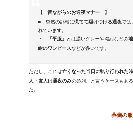
【 昔ながらのお通夜マナー 】
■ 突然の訃報に
慌てて駆けつける通夜
では
れています。
・
「平服」
とは濃いグレーや濃紺などの
地
紺のワンピース
などが多いです。
ただし、これは
亡くなった当日に執り行われた
人・友人は通夜のみ
の参列、と言うケースもあ
た。
葬儀の服