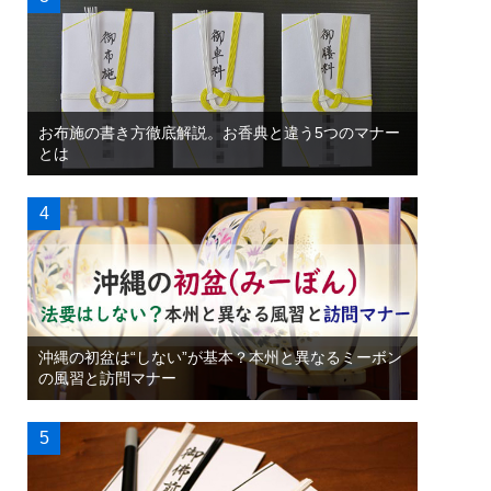
お布施の書き方徹底解説。お香典と違う5つのマナー
とは
沖縄の初盆は“しない”が基本？本州と異なるミーボン
の風習と訪問マナー