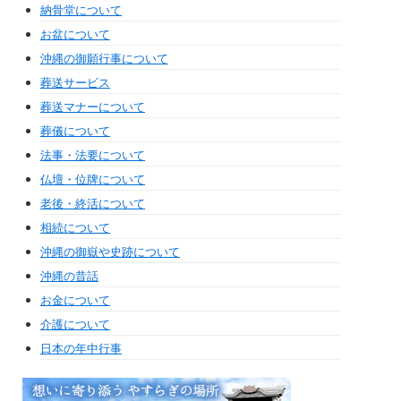
納骨堂について
お盆について
沖縄の御願行事について
葬送サービス
葬送マナーについて
葬儀について
法事・法要について
仏壇・位牌について
老後・終活について
相続について
沖縄の御嶽や史跡について
沖縄の昔話
お金について
介護について
日本の年中行事