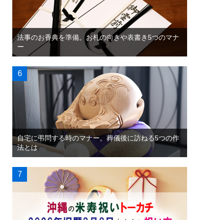
法事のお香典を準備。お札の向きや表書き5つのマナ
ー
自宅に弔問する時のマナー。葬儀後に訪ねる5つの作
法とは