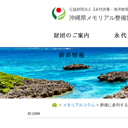
公益財団法人【永代供養・海洋散
沖縄県メモリアル整備
>
メモリアルコラム
>
葬儀に参列する
ID:1899