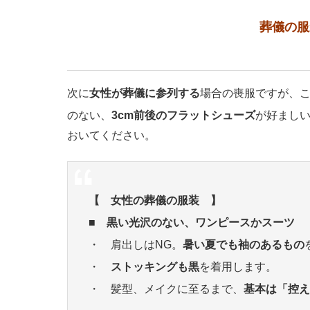
葬儀の服
次に
女性が葬儀に参列する
場合の喪服ですが、
のない、
3cm前後のフラットシューズ
が好まし
おいてください。
【 女性の葬儀の服装 】
■ 黒い光沢のない、ワンピースかスーツ
・ 肩出しはNG。
暑い夏でも袖のあるもの
・
ストッキングも黒
を着用します。
・ 髪型、メイクに至るまで、
基本は「控え