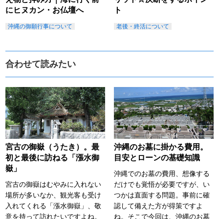
にヒヌカン・お仏壇へ
ト
沖縄の御願行事について
老後・終活について
合わせて読みたい
宮古の御嶽（うたき）。最
沖縄のお墓に掛かる費用。
初と最後に訪ねる「漲水御
目安とローンの基礎知識
嶽」
沖縄でのお墓の費用、想像する
宮古の御嶽はむやみに入れない
だけでも覚悟が必要ですが、い
場所が多いなか、観光客も受け
つかは直面する問題。事前に確
入れてくれる「漲水御嶽」、敬
認して備えた方が得策ですよ
意を持って訪れたいですよね。
ね。そこで今回は、沖縄のお墓