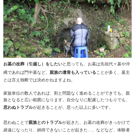
お墓の改葬（引越し）をしたい
と思っても、お墓は先祖代々墓や沖
縄であれば門中墓など、
親族の遺骨も入っている
ことが多く、墓主
とは言え独断では決めかねますよね。
家族単位の数人であれば、割と問題なく進めることができても、親
族となると広い範囲になります。自分なりに配慮したつもりでも、
思わぬトラブル
が起きることが、思った以上に多いです。
思わぬことで
親族とのトラブル
が起きた、お墓の改葬がきっかけで
疎遠になったり、納得できないことが起きた…、などなど、体験者