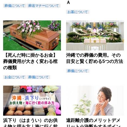
Ａ
葬儀について
葬送マナーについて
お墓について
【死んだ時に掛かるお金】
沖縄での葬儀の費用。その
葬儀費用が大きく変わる棺
目安と賢く貯める5つの方法
の種類
葬儀について
お金について
葬儀について
浜下り（はまうい）のお供
遠距離介護のメリットデメ
え物と拝み方｜海に行く前
リット☆決断をするポイン