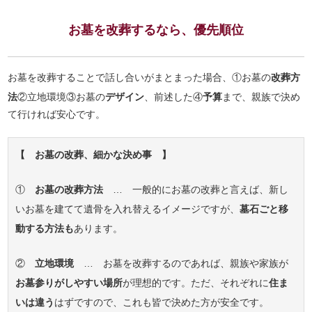
お墓を改葬するなら、優先順位
お墓を改葬することで話し合いがまとまった場合、①お墓の
改葬方
法
②立地環境③お墓の
デザイン
、前述した④
予算
まで、親族で決め
て行ければ安心です。
【 お墓の改葬、細かな決め事 】
①
お墓の改葬方法
… 一般的にお墓の改葬と言えば、新し
いお墓を建てて遺骨を入れ替えるイメージですが、
墓石ごと移
動する方法も
あります。
②
立地環境
… お墓を改葬するのであれば、親族や家族が
お墓参りがしやすい場所
が理想的です。ただ、それぞれに
住ま
いは違う
はずですので、これも皆で決めた方が安全です。