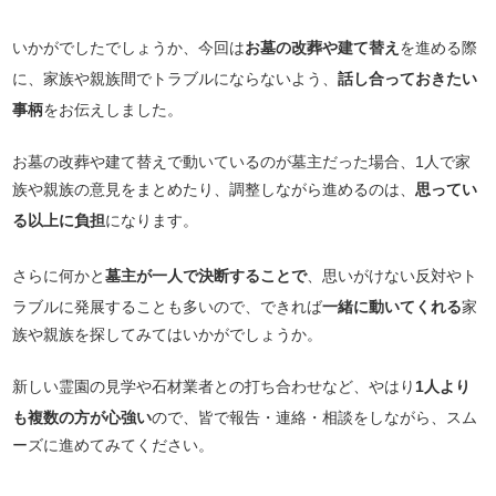
いかがでしたでしょうか、今回は
お墓の改葬や建て替え
を進める際
に、家族や親族間でトラブルにならないよう、
話し合っておきたい
事柄
をお伝えしました。
お墓の改葬や建て替えで動いているのが墓主だった場合、1人で家
族や親族の意見をまとめたり、調整しながら進めるのは、
思ってい
る以上に負担
になります。
さらに何かと
墓主が一人で決断することで
、思いがけない反対やト
ラブルに発展することも多いので、できれば
一緒に動いてくれる
家
族や親族を探してみてはいかがでしょうか。
新しい霊園の見学や石材業者との打ち合わせなど、やはり
1人より
も複数の方が心強い
ので、皆で報告・連絡・相談をしながら、スム
ーズに進めてみてください。