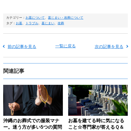
カテゴリー：
お墓について
、
墓じまい・改葬について
タグ：
お墓
、
トラブル
、
墓じまい
、
改葬
一覧に戻る
前の記事を見る
次の記事を見る
関連記事
沖縄のお葬式での服装マナ
お墓を建てる時に気になる
ー。迷う方が多い5つの質問
こと☆専門家が答えるＱ＆