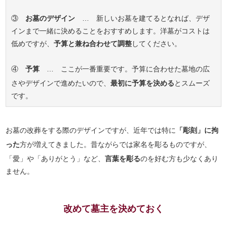
③
お墓のデザイン
… 新しいお墓を建てるとなれば、デザ
インまで一緒に決めることをおすすめします。洋墓がコストは
低めですが、
予算と兼ね合わせて調整
してください。
④
予算
… ここが一番重要です。予算に合わせた墓地の広
さやデザインで進めたいので、
最初に予算を決める
とスムーズ
です。
お墓の改葬をする際のデザインですが、近年では特に
「彫刻」に拘
った
方が増えてきました。昔ながらでは家名を彫るものですが、
「愛」や「ありがとう」など、
言葉を彫る
のを好む方も少なくあり
ません。
改めて墓主を決めておく