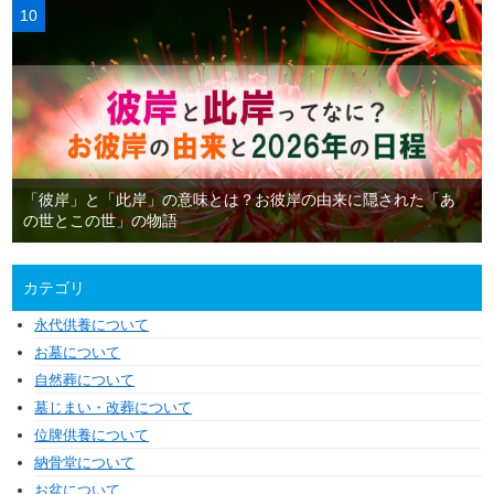
「彼岸」と「此岸」の意味とは？お彼岸の由来に隠された「あ
の世とこの世」の物語
カテゴリ
永代供養について
お墓について
自然葬について
墓じまい・改葬について
位牌供養について
納骨堂について
お盆について