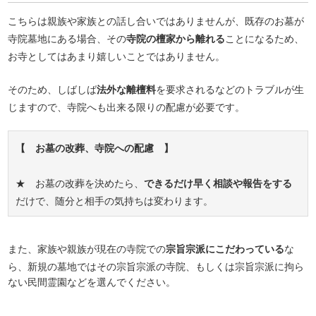
こちらは親族や家族との話し合いではありませんが、既存のお墓が
寺院墓地にある場合、その
寺院の檀家から離れる
ことになるため、
お寺としてはあまり嬉しいことではありません。
そのため、しばしば
法外な離檀料
を要求されるなどのトラブルが生
じますので、寺院へも出来る限りの配慮が必要です。
【 お墓の改葬、寺院への配慮 】
★ お墓の改葬を決めたら、
できるだけ早く相談や報告をする
だけで、随分と相手の気持ちは変わります。
また、家族や親族が現在の寺院での
宗旨宗派にこだわっている
な
ら、新規の墓地ではその宗旨宗派の寺院、もしくは宗旨宗派に拘ら
ない民間霊園などを選んでください。