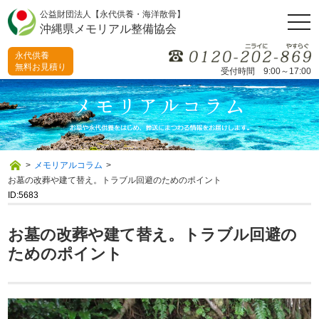
公益財団法人【永代供養・海洋散骨】
togg
沖縄県メモリアル整備協会
navi
永代供養
無料お見積り
受付時間 9:00～17:00
>
メモリアルコラム
>
お墓の改葬や建て替え。トラブル回避のためのポイント
ID:5683
お墓の改葬や建て替え。トラブル回避の
ためのポイント