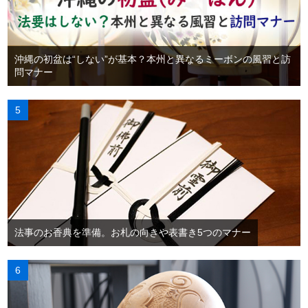
沖縄の初盆は“しない”が基本？本州と異なるミーボンの風習と訪
問マナー
法事のお香典を準備。お札の向きや表書き5つのマナー