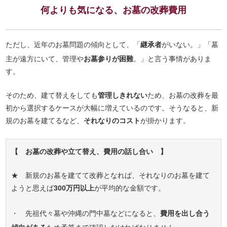
何よりも気になる、お墓の改葬費用
ただし、近年のお墓問題の傾向として、「
継承者
がいない。」「墓
主が遠方にいて、管理や
お墓参りが困難
。」と言う事情がありま
す。
そのため、建て替えをしても
管理しきれない
ため、お墓の改葬を最
初から選択するケースが大幅に増えているのです。そうなると、新
規のお墓を建てるなど、
それなりのコスト
が掛かります。
【 お墓の改葬や立て替え、費用の話し合い 】
★ 新規のお墓を建てて改葬となれば、それなりのお墓を建て
ようと思えば
300万円以上
が平均的な金額です。
・ 先祖代々墓や沖縄の門中墓などになると、
費用を出し合う