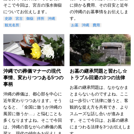
そこで今回は、宮古の漲水御嶽
に掛かる費用、その目安と近年
についてお伝えします。
の沖縄のお墓事情をお伝えしま
す。
史跡
宮古
御嶽
拝所
沖縄
観光名所
お墓
沖縄
費用
沖縄での葬儀マナーの現代
お墓の継承問題と習わし☆
事情、変わりつつある5つの
トラブル回避の3つの法律
事柄
お墓の継承問題は、なかなかま
沖縄の葬儀は、都心部を中心に
とまらないものですよね。ここ
近年変わりつつあります。そう
は一歩引いて法律に倣うと、客
なると、「全国に倣うか沖縄の
観的な捉え方を共有でき、より
風習に倣うか…」と悩むことも
スムーズな話し合いが進みま
多くなりますよね。そこで今回
す。そこで今日は、お墓の継承
は、沖縄の昔ながらの葬儀の風
にまつわる法律を3つお伝えしま
習と、現代の傾向をお伝えしま
す。