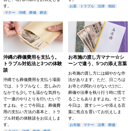
す。
お墓
トラブル
法律
相続
マナー
沖縄
葬儀
葬送
沖縄の葬儀費用を支払う。
お布施の渡し方マナー☆シ
トラブル対処法と3つの体験
ーンで違う、5つの添え言葉
談
お布施の渡し方には細やかな作
沖縄でも葬儀費用を支払う場面
法があります。ただ、日ごろは
では、トラブルなく、悲しみの
お寺との関わりがないだけに、
なかでも少しでも温かな気持ち
葬儀や法事を執り行う時に慌て
で一連のやりとりを行いたいで
ることもありますよね。そこで
すよね。そこで今回は、葬儀費
今日は、渡すシーンや添える言
用の支払い方法の基本と、トラ
葉に焦点を置いてお伝えしま
ブル対処の体験談をお伝えしま
す。
す。
お布施
マナー
法事
葬儀