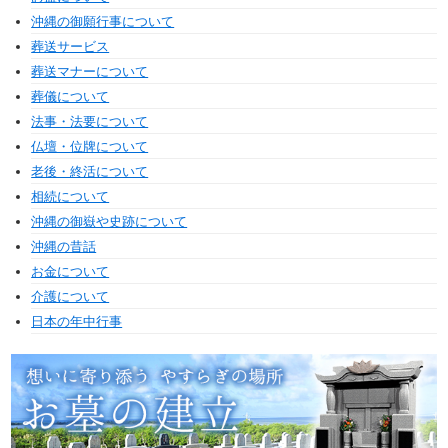
沖縄の御願行事について
葬送サービス
葬送マナーについて
葬儀について
法事・法要について
仏壇・位牌について
老後・終活について
相続について
沖縄の御嶽や史跡について
沖縄の昔話
お金について
介護について
日本の年中行事