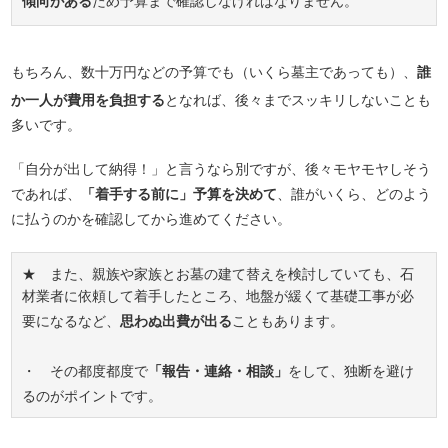
傾向がある
ため予算まで確認しなければなりません。
もちろん、数十万円などの予算でも（いくら墓主であっても）、
誰
か一人が費用を負担する
となれば、後々までスッキリしないことも
多いです。
「自分が出して納得！」と言うなら別ですが、後々モヤモヤしそう
であれば、
「着手する前に」予算を決めて
、誰がいくら、どのよう
に払うのかを確認してから進めてください。
★ また、親族や家族とお墓の建て替えを検討していても、石
材業者に依頼して着手したところ、地盤が緩くて基礎工事が必
要になるなど、
思わぬ出費が出る
こともあります。
・ その都度都度で
「報告・連絡・相談」
をして、独断を避け
るのがポイントです。