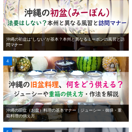
沖縄の初盆は“しない”が基本？本州と異なるミーボンの風習と訪
問マナー
沖縄の旧盆（お盆）料理の基本マナー｜ジューシー・御膳・重
箱料理の供え方