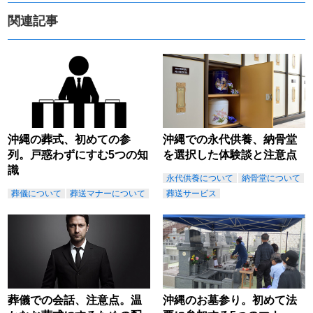
関連記事
沖縄の葬式、初めての参
沖縄での永代供養、納骨堂
列。戸惑わずにすむ5つの知
を選択した体験談と注意点
識
永代供養について
納骨堂について
葬儀について
葬送マナーについて
葬送サービス
葬儀での会話、注意点。温
沖縄のお墓参り。初めて法