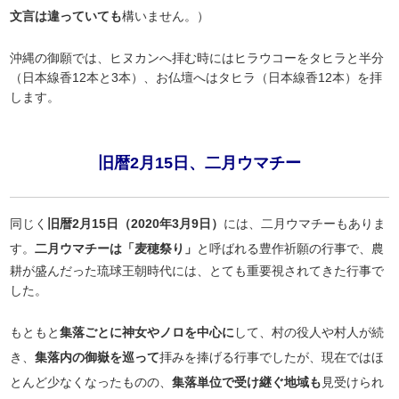
文言は違っていても
構いません。）
沖縄の御願では、ヒヌカンへ拝む時にはヒラウコーをタヒラと半分
（日本線香12本と3本）、お仏壇へはタヒラ（日本線香12本）を拝
します。
旧暦2月15日、二月ウマチー
同じく
旧暦2月15日（2020年3月9日）
には、二月ウマチーもありま
す。
二月ウマチーは「麦穂祭り」
と呼ばれる豊作祈願の行事で、農
耕が盛んだった琉球王朝時代には、とても重要視されてきた行事で
した。
もともと
集落ごとに神女やノロを中心に
して、村の役人や村人が続
き、
集落内の御嶽を巡って
拝みを捧げる行事でしたが、現在ではほ
とんど少なくなったものの、
集落単位で受け継ぐ地域も
見受けられ