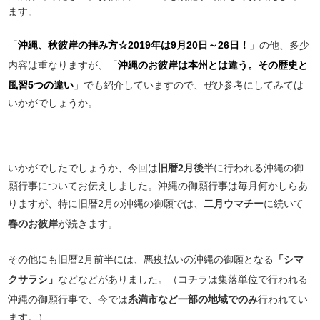
ます。
「
沖縄、秋彼岸の拝み方☆2019年は9月20日～26日！
」の他、多少
内容は重なりますが、「
沖縄のお彼岸は本州とは違う。その歴史と
風習5つの違い
」でも紹介していますので、ぜひ参考にしてみては
いかがでしょうか。
いかがでしたでしょうか、今回は
旧暦2月後半
に行われる沖縄の御
願行事についてお伝えしました。沖縄の御願行事は毎月何かしらあ
りますが、特に旧暦2月の沖縄の御願では、
二月ウマチー
に続いて
春のお彼岸
が続きます。
その他にも旧暦2月前半には、悪疫払いの沖縄の御願となる
「シマ
クサラシ」
などなどがありました。（コチラは集落単位で行われる
沖縄の御願行事で、今では
糸満市など一部の地域でのみ
行われてい
ます。）