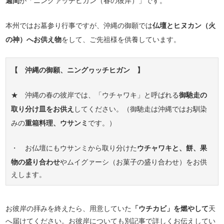
週間
が「ニングァッチヒガン（春の彼岸）」です。
本州ではお墓参り行事ですが、沖縄の御願では
仏壇とヒヌカン（火
の神）へお供え物
をして、ご先祖様を供養しています。
【 沖縄の御願、ニングヮッチヒガン 】
★ 沖縄の春の彼岸では、「ウチャワキ」と呼ばれる
御馳走の
取り分け皿をお供え
してください。（御馳走は沖縄ではお馴染
みの
重箱料理、ウサンミ
です。）
・ お仏壇にもウサンミから取り分けた
ウチャワキと、餅、果
物の盛り合わせ
やムイグァーシ（お菓子の盛り合わせ）をお供
えします。
お彼岸の拝みを終えたら、用意していた
「ウチカビ」を燃やして
天
へ届けてください。お彼岸についても別記事で詳しくお伝えしてい