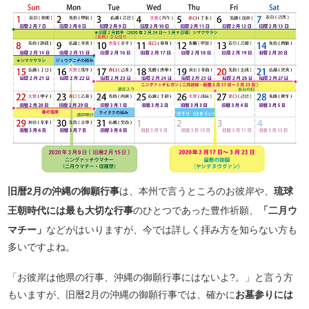
旧暦2月の沖縄の御願行事
は、本州で言うところのお彼岸や、
琉球
王朝時代には最も大切な行事
のひとつであった豊作祈願、
「二月ウ
マチー」
などがはいりますが、今では詳しく拝み方を知らない方も
多いですよね。
「お彼岸は他県の行事、沖縄の御願行事にはないよ?。」と言う方
もいますが、旧暦2月の沖縄の御願行事では、確かに
お墓参りには