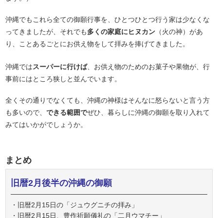
沖縄でもこれら全ての御願行事を、ひとつひとつ行う家は少なくな
ってきましたが、それでも
多くの家庭にヒヌカン
（火の神）があ
り、ことあるごとにお供え物をして拝みを捧げてきました。
沖縄では
スーパーに行けば
、お供え物のためのお菓子や果物が、行
事前にはところ狭しと並んでいます。
全くその通りでなくても、沖縄の神様はそんなに怒らないと言う方
も多いので、
できる範囲で
ぜひ、暮らしに沖縄の御願を取り入れて
みてはいかがでしょうか。
まとめ
旧暦2月後半の沖縄の御願
・旧暦2月15日の「ジュウグニチの拝み」
・旧暦2月15日、豊作祈願儀礼の「二月ウマチー」