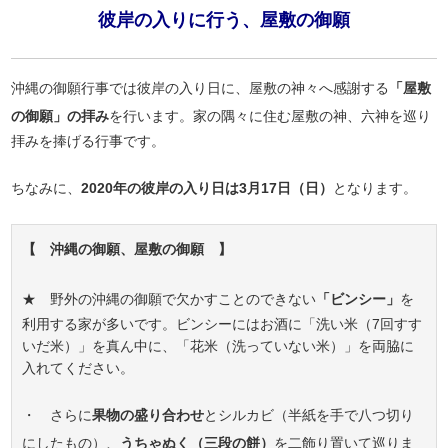
彼岸の入りに行う、屋敷の御願
沖縄の御願行事では彼岸の入り日に、屋敷の神々へ感謝する
「屋敷
の御願」の拝み
を行います。家の隅々に住む屋敷の神、六神を巡り
拝みを捧げる行事です。
ちなみに、
2020年の彼岸の入り日は3月17日（日）
となります。
【 沖縄の御願、屋敷の御願 】
★ 野外の沖縄の御願で欠かすことのできない
「ビンシー」
を
利用する家が多いです。ビンシーにはお酒に「洗い米（7回すす
いだ米）」を真ん中に、「花米（洗っていない米）」を両脇に
入れてください。
・ さらに
果物の盛り合わせ
とシルカビ（半紙を手で八つ切り
にしたもの）、
うちゃぬく（三段の餅）
を二飾り置いて巡りま