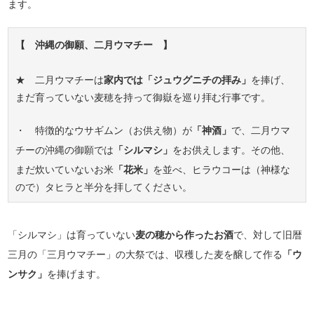
ます。
【 沖縄の御願、二月ウマチー 】
★ 二月ウマチーは
家内では「ジュウグニチの拝み」
を捧げ、
まだ育っていない麦穂を持って御嶽を巡り拝む行事です。
・ 特徴的なウサギムン（お供え物）が
「神酒」
で、二月ウマ
チーの沖縄の御願では
「シルマシ」
をお供えします。その他、
まだ炊いていないお米
「花米」
を並べ、ヒラウコーは（神様な
ので）タヒラと半分を拝してください。
「シルマシ」は育っていない
麦の穂から作ったお酒
で、対して旧暦
三月の「三月ウマチー」の大祭では、収穫した麦を醸して作る
「ウ
ンサク」
を捧げます。