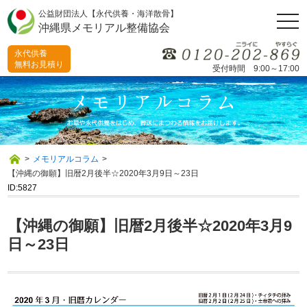
公益財団法人【永代供養・海洋散骨】
togg
沖縄県メモリアル整備協会
navi
永代供養
無料お見積り
受付時間 9:00～17:00
>
メモリアルコラム
>
【沖縄の御願】旧暦2月後半☆2020年3月9日～23日
ID:5827
【沖縄の御願】旧暦2月後半☆2020年3月9
日～23日