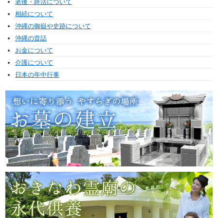
老後・終活について
相続について
沖縄の御嶽や史跡について
沖縄の昔話
お金について
介護について
日本の年中行事