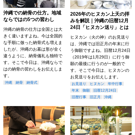
沖縄での納骨の仕方。地域
2026年のヒヌカン上天の拝
ならではの5つの習わし
みを解説｜沖縄の旧暦12月
24日「ヒヌカン送り」とは
沖縄の納骨の仕方は全国とは大
きく違いますよね。今は全国的
ヒヌカン（火の神）のお見送り
な手順に倣った納骨式も増えま
は、沖縄では旧正月の年末に行
したが、沖縄のお墓は形が全く
う御願ですよね。旧暦12月24日
違うように、納骨儀礼も独特で
（2019年は1月29日）に行う御
す。そこで今日は、沖縄ならで
願の最後に行うのが一般的で
はの納骨の習わしをお伝えしま
す。そこで今日は、ヒヌカンの
す。
お見送りをお伝えします。
沖縄
納骨
納骨式
お見送り
ヒヌカン
年中行事
年末
御願
旧暦12月24日
旧暦行事
旧正月
沖縄