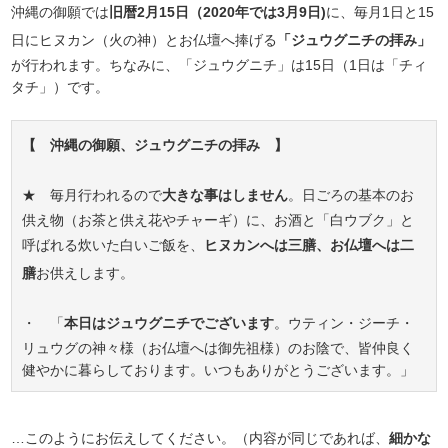
沖縄の御願では
旧暦2月15日（2020年では3月9日)
に、毎月1日と15
日にヒヌカン（火の神）とお仏壇へ捧げる
「ジュウグニチの拝み」
が行われます。ちなみに、「ジュウグニチ」は15日（1日は「チィ
タチ」）です。
【 沖縄の御願、ジュウグニチの拝み 】
★ 毎月行われるので
大きな事はしません
。日ごろの基本のお
供え物（お茶と供え花やチャーギ）に、お酒と「白ウブク」と
呼ばれる炊いた白いご飯を、
ヒヌカンへは三膳、お仏壇へは二
膳
お供えします。
・ 「
本日はジュウグニチでございます
。ウティン・ジーチ・
リュウグの神々様（お仏壇へは御先祖様）のお陰で、皆仲良く
健やかに暮らしております。いつもありがとうございます。」
…このようにお伝えしてください。（内容が同じであれば、
細かな