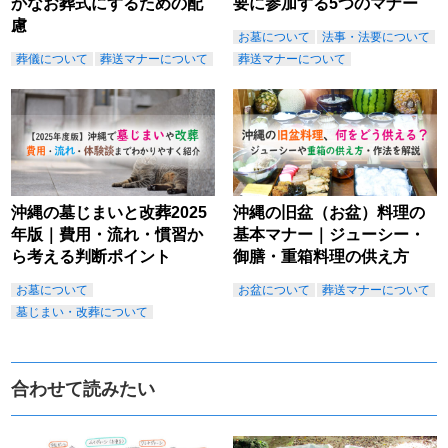
かなお葬式にするための配
要に参加する5つのマナー
慮
お墓について
法事・法要について
葬儀について
葬送マナーについて
葬送マナーについて
沖縄の墓じまいと改葬2025
沖縄の旧盆（お盆）料理の
年版｜費用・流れ・慣習か
基本マナー｜ジューシー・
ら考える判断ポイント
御膳・重箱料理の供え方
お墓について
お盆について
葬送マナーについて
墓じまい・改葬について
合わせて読みたい