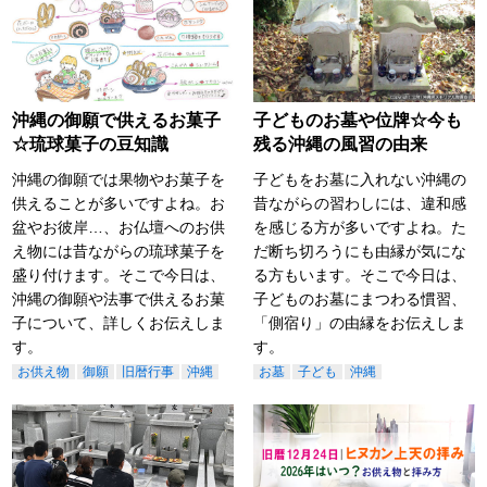
沖縄の御願で供えるお菓子
子どものお墓や位牌☆今も
☆琉球菓子の豆知識
残る沖縄の風習の由来
沖縄の御願では果物やお菓子を
子どもをお墓に入れない沖縄の
供えることが多いですよね。お
昔ながらの習わしには、違和感
盆やお彼岸…、お仏壇へのお供
を感じる方が多いですよね。た
え物には昔ながらの琉球菓子を
だ断ち切ろうにも由縁が気にな
盛り付けます。そこで今日は、
る方もいます。そこで今日は、
沖縄の御願や法事で供えるお菓
子どものお墓にまつわる慣習、
子について、詳しくお伝えしま
「側宿り」の由縁をお伝えしま
す。
す。
お供え物
御願
旧暦行事
沖縄
お墓
子ども
沖縄