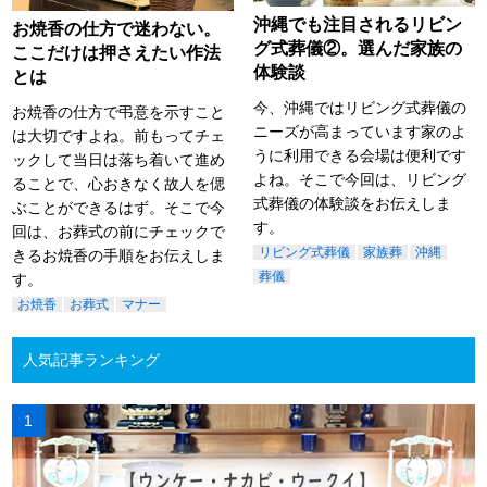
沖縄でも注目されるリビン
お焼香の仕方で迷わない。
グ式葬儀②。選んだ家族の
ここだけは押さえたい作法
体験談
とは
今、沖縄ではリビング式葬儀の
お焼香の仕方で弔意を示すこと
ニーズが高まっています家のよ
は大切ですよね。前もってチェ
うに利用できる会場は便利です
ックして当日は落ち着いて進め
よね。そこで今回は、リビング
ることで、心おきなく故人を偲
式葬儀の体験談をお伝えしま
ぶことができるはず。そこで今
す。
回は、お葬式の前にチェックで
リビング式葬儀
家族葬
沖縄
きるお焼香の手順をお伝えしま
葬儀
す。
お焼香
お葬式
マナー
人気記事ランキング