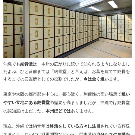
沖縄でも
納骨堂
は、本州の広がりに続いて知られるようになりまし
たよね。ひと昔前までは「納骨堂」と言えば、お墓を建てて納骨を
するまでの安置所としての役割でしたが、
今は全く違います
。
東京や大阪の都市部を中心に、都心近く、利便性の高い場所で
通い
やすい立地にある納骨堂
の需要が高まりましたが、沖縄では納骨堂
の認知度はまだまだ、
本州ほどでは
ありません。
現在、沖縄では納骨堂は
終活をしている方々に注目
されている葬送
スタイル。なかには継承問題などから、門中墓や
自分たちのお墓を