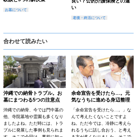
良い？公的介護保険との違
い
お墓について
老後・終活について
合わせて読みたい
沖縄での納骨トラブル。お
余命宣告を受けたら…。元
墓にまつわる5つの注意点
気なうちに進める身辺整理
沖縄での納骨、今では門中墓の
「余命宣告を受けたら…。」な
他、寺院墓地や霊園も多くなり
んて考えたくないことですよ
ましたよね。ただ時には、トラ
ね。ただ今では、冷静に考えら
ブルに発展した事例も見られま
れるうちに話し合おう、と考え
す。そこで今回は、事前に知っ
る方が多くなりました。そこで