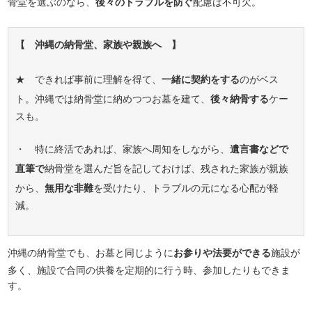
骨堂を選ぶのなら、
後々のトラブルを防ぐ
配慮は不可欠。
【 沖縄の納骨堂、家族や親族へ 】
★ できれば事前に理解を得て、
一緒に契約をする
のがベス
ト。沖縄では納骨堂に納めつつお墓を建て、
後々納骨する
ケー
スも。
・ 特に終活であれば、家族へ周知をしながら、
遺言書などで
直筆で
納骨堂を選んだ旨を記しておけば、残された家族が親族
から、
無用な非難
を受けたり、トラブルの元になる心配が軽
減。
沖縄の納骨堂でも、お墓と同じように
お参りや法要ができる
施設が
多く、施設で合同の供養を定期的に行う時、参加したりもできま
す。