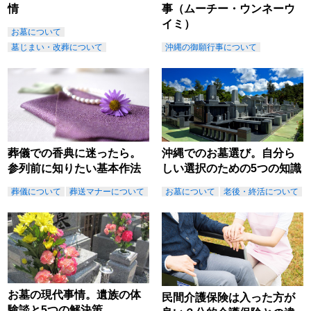
情
事（ムーチー・ウンネーウ
イミ）
お墓について
墓じまい・改葬について
沖縄の御願行事について
葬儀での香典に迷ったら。
沖縄でのお墓選び。自分ら
参列前に知りたい基本作法
しい選択のための5つの知識
葬儀について
葬送マナーについて
お墓について
老後・終活について
お墓の現代事情。遺族の体
民間介護保険は入った方が
験談と5つの解決策