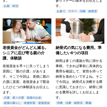
す。
参りマナーの基本をお伝えしま
す。
お墓
終活
お参り
マナー
沖縄
納骨堂
老後資金がどんどん減る。
納骨式の気になる費用。準
シニアに忍び寄る親の介
備したい6つの項目
護、体験談
納骨は多くの遺族が気に掛かる
老後資金を早々に失ってしまう
事柄。できれば事前に具体的な
原因に「親の介護」がありま
費用を確認して、覚悟を持って
す。そこで今回は、老後に親の
納骨を進めたいですよね。そこ
介護に直面、老後資金まで緊迫
で今回は、納骨式を決断する際
したひとつの体験談をお伝えし
に意識しておきたい、納骨に掛
ます。
かる費用を詳しくお伝えしま
す。
介護
老々介護
老後のお金
老後の暮らし
老後対策
老後資金
沖縄
法事
納骨式
葬儀