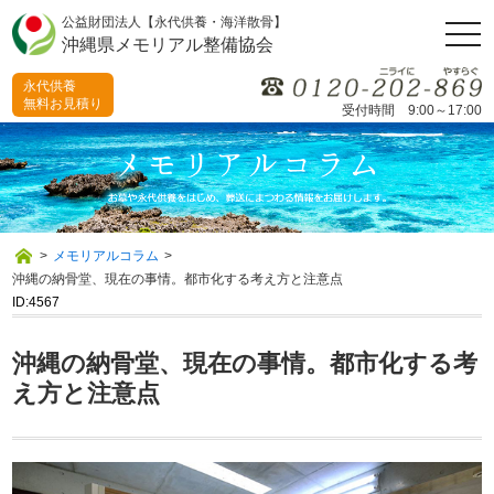
公益財団法人【永代供養・海洋散骨】
togg
沖縄県メモリアル整備協会
navi
永代供養
無料お見積り
受付時間 9:00～17:00
>
メモリアルコラム
>
沖縄の納骨堂、現在の事情。都市化する考え方と注意点
ID:4567
沖縄の納骨堂、現在の事情。都市化する考
え方と注意点