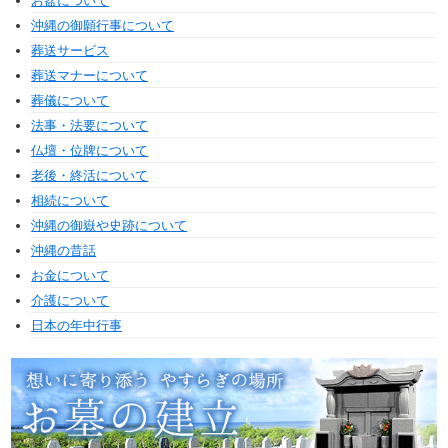
お盆について
沖縄の御願行事について
葬送サービス
葬送マナーについて
葬儀について
法事・法要について
仏壇・位牌について
老後・終活について
相続について
沖縄の御嶽や史跡について
沖縄の昔話
お金について
介護について
日本の年中行事