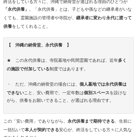
終活をしている方々に、沖縄で納骨堂が選ばれる理由のひとつが
「永代供養」
。「永代供養」とは、子どもや孫などの継承者がいな
くても、霊園施設の管理者や寺院が、
継承者に変わり永代に渡って
供養
をしてくれること。
【 沖縄の納骨堂、永代供養 】
★ この永代供養は、寺院墓地や民間霊園であれば、近年
多く
の施設で付加している
制度ではあります。
・ ただ、沖縄の納骨堂の場合には、
個人墓地では永代供養は
できない
こと、安い費用で、一定年数は
個別スペース
を設けな
がら、供養をお願いできること、が選ばれる理由です。
この「安い費用」でありながら、
永代供養まで期待できる
、生前に
一括払いで
本人が契約できる
安心が、終活をしている方々に人気な