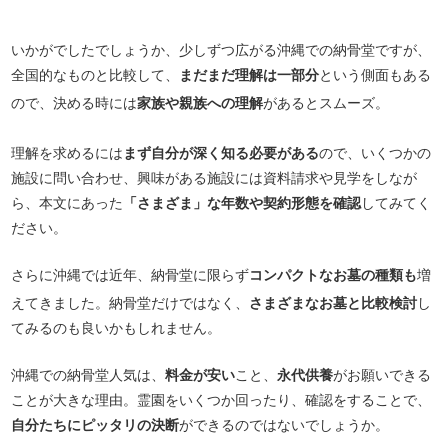
いかがでしたでしょうか、少しずつ広がる沖縄での納骨堂ですが、
全国的なものと比較して、
まだまだ理解は一部分
という側面もある
ので、決める時には
家族や親族への理解
があるとスムーズ。
理解を求めるには
まず自分が深く知る必要がある
ので、いくつかの
施設に問い合わせ、興味がある施設には資料請求や見学をしなが
ら、本文にあった
「さまざま」な年数や契約形態を確認
してみてく
ださい。
さらに沖縄では近年、納骨堂に限らず
コンパクトなお墓の種類も
増
えてきました。納骨堂だけではなく、
さまざまなお墓と比較検討
し
てみるのも良いかもしれません。
沖縄での納骨堂人気は、
料金が安い
こと、
永代供養
がお願いできる
ことが大きな理由。霊園をいくつか回ったり、確認をすることで、
自分たちにピッタリの決断
ができるのではないでしょうか。