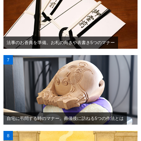
法事のお香典を準備。お札の向きや表書き5つのマナー
自宅に弔問する時のマナー。葬儀後に訪ねる5つの作法とは