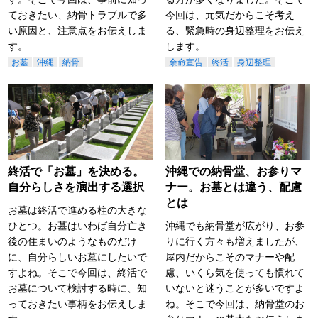
ておきたい、納骨トラブルで多
今回は、元気だからこそ考え
い原因と、注意点をお伝えしま
る、緊急時の身辺整理をお伝え
す。
します。
お墓
沖縄
納骨
余命宣告
終活
身辺整理
終活で「お墓」を決める。
沖縄での納骨堂、お参りマ
自分らしさを演出する選択
ナー。お墓とは違う、配慮
とは
お墓は終活で進める柱の大きな
ひとつ。お墓はいわば自分亡き
沖縄でも納骨堂が広がり、お参
後の住まいのようなものだけ
りに行く方々も増えましたが、
に、自分らしいお墓にしたいで
屋内だからこそのマナーや配
すよね。そこで今回は、終活で
慮、いくら気を使っても慣れて
お墓について検討する時に、知
いないと迷うことが多いですよ
っておきたい事柄をお伝えしま
ね。そこで今回は、納骨堂のお