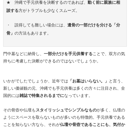
★ 沖縄で手元供養を決断するのであれば、
動く前に親族に相
談する
方がトラブルも少なくスムーズ。
・ 説得しても難しい場合には、
遺骨の一部だけを分ける「分
骨」
の方法もあります。
門中墓などに納骨し、
一部分だけを手元供養する
ことで、双方の気
持ちに考慮した決断ができるのではないでしょうか。
いかがでしたでしょうか、近年では
「お墓はいらない。」
と言う、
新しい価値観の元、沖縄でも手元供養は多くの方々に注目され、全
国的には
雑誌で特集されるまでに
なっています。
その骨壺や仏壇も
スタイリッシュでシンプルなもの
が多く、仏壇の
ようにスペースを取らないものが多いのも特徴的。手元供養である
ことを知らない方なら、それが
仏壇や骨壺であることにも、気付か