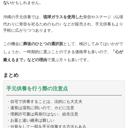
ない
かもしれません。
沖縄の手元供養では、
琉球ガラスを使用した
骨壺やステージ（仏壇
代わりに骨壺を祀るためのもの）などが販売され、手元供養もより
手軽に広がりつつあります。
この機会に
葬送のひとつの選択肢
として、検討してみてはいかがで
しょうか。一時期的に選ぶことのできる価格帯も多いので、
「心が
癒えるまで」などの理由
で選ぶ方々も多いです。
まとめ
手元供養を行う際の注意点
・自宅で供養することは、法的にも大丈夫
・遺骨は湿気に弱いので、カビに注意
・埋葬許可書は再発行はない、紛失注意
・お墓と違い継承は難しい
・分骨をして一部を手元供養する方法もある