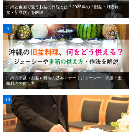
沖縄と全国で違うお盆の日程とは？2026年の「旧盆・月遅れ
盆・新暦盆」を解説
沖縄の旧盆（お盆）料理の基本マナー｜ジューシー・御膳・重
箱料理の供え方