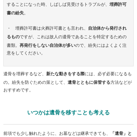
することになった時、しばしば見受けるトラブルが、
埋葬許可
書の紛失
。
・ 埋葬許可書は火葬許可書とも言われ、
自治体から発行され
るもの
ですが、これは故人の遺骨であることを特定するための
書類。
再発行をしない自治体が多い
ので、紛失にはよくよく注
意をしてください。
遺骨を埋葬するなど、
新たな動きをする際
には、必ず必要になるも
の。紛失を防ぐための策として、
遺骨とともに保管する
方法などが
おすすめです。
いつかは遺骨を移すことも考える
前項でも少し触れたように、お墓などは継承できても、
「遺骨」と