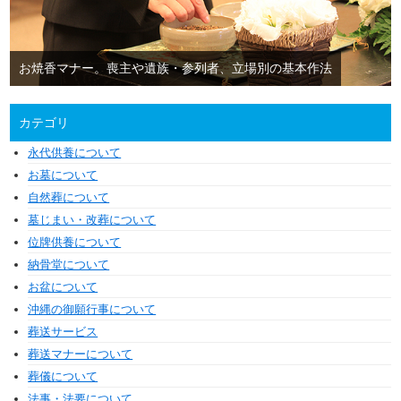
お焼香マナー。喪主や遺族・参列者、立場別の基本作法
カテゴリ
永代供養について
お墓について
自然葬について
墓じまい・改葬について
位牌供養について
納骨堂について
お盆について
沖縄の御願行事について
葬送サービス
葬送マナーについて
葬儀について
法事・法要について