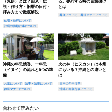
（鬼餅）とは？由来・伝
る。参列する時の言葉掛け
説・作り方・旧暦の日付・
とは
拝み方まで徹底解説
葬儀について
葬送マナーについて
仏壇・位牌について
沖縄の御願行事について
沖縄の年忌焼香。一年忌
火の神（ヒヌカン）は本州
（イヌイ）の流れと5つの準
にもいる？沖縄との違いと
備
は
お墓について
法事・法要について
日本の年中行事
葬送マナーについて
沖縄の御願行事について
合わせて読みたい