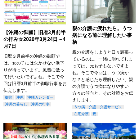
親の介護に疲れたら。うつ
【沖縄の御願】旧暦3月前半
病になる前に理解したい事
の拝み☆2020年3月24日～4
柄
月7日
親の介護をしようと日々頑張っ
旧暦３月前半の沖縄の御願で
ているのに、一緒に崩れてしま
は、女の子には欠かせない浜下
っては、元も子もないですよ
りが待っています。風習に倣っ
ね。そこで今回は、うつ病か
て行いたいですよね。そこで今
な？と感じたら理解したい、親
回は旧暦3月前半の御願行事をお
の介護でうつ病になりやすい
伝えします。
方々の傾向と、その対策をお伝
御願
沖縄
沖縄カレンダー
えします。
沖縄の暮らし
沖縄の行事
うつ病
介護
介護サービス
在宅介護
親