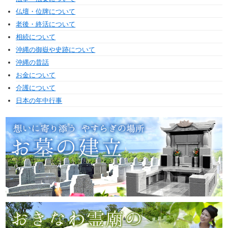
仏壇・位牌について
老後・終活について
相続について
沖縄の御嶽や史跡について
沖縄の昔話
お金について
介護について
日本の年中行事