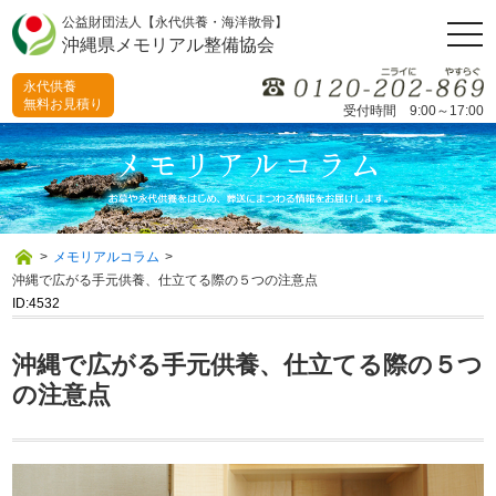
公益財団法人【永代供養・海洋散骨】
togg
沖縄県メモリアル整備協会
navi
永代供養
無料お見積り
受付時間 9:00～17:00
>
メモリアルコラム
>
沖縄で広がる手元供養、仕立てる際の５つの注意点
ID:4532
沖縄で広がる手元供養、仕立てる際の５つ
の注意点