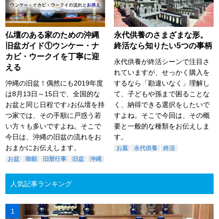
仏壇のある家のための沖縄
永代供養のさまざまな形。
旧盆ガイド①ウンケー・ナ
終活なら知りたい5つの事柄
カビ・ウークイを丁寧に迎
永代供養が終活シーンで注目さ
える
れていますが、せっかく購入を
沖縄の旧盆！偶然にも2019年度
するなら「勘違いなく」理解し
は8月13日～15日で、全国的な
て、子どもや孫まで困ることな
お盆と同じ日程です♪お仏壇を持
く、納得できる選択をしたいで
つ家では、その手順に戸惑う若
すよね。そこで今回は、その概
い方々も多いですよね。そこで
要と一般的な種類をお伝えしま
今日は、沖縄の旧盆の流れをお
す。
おまかにお伝えします。
お墓
永代供養
終活
お盆
御願
旧暦行事
旧盆
沖縄
人気記事ランキング