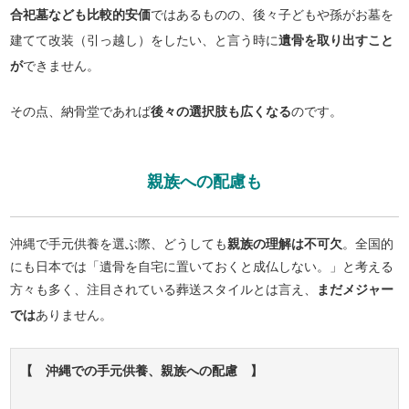
合祀墓なども比較的安価
ではあるものの、後々子どもや孫がお墓を
建てて改装（引っ越し）をしたい、と言う時に
遺骨を取り出すこと
が
できません。
その点、納骨堂であれば
後々の選択肢も広くなる
のです。
親族への配慮も
沖縄で手元供養を選ぶ際、どうしても
親族の理解は不可欠
。全国的
にも日本では「遺骨を自宅に置いておくと成仏しない。」と考える
方々も多く、注目されている葬送スタイルとは言え、
まだメジャー
では
ありません。
【 沖縄での手元供養、親族への配慮 】