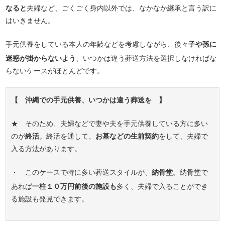
なると
夫婦など、ごくごく身内以外では、なかなか継承と言う訳に
はいきません。
手元供養をしている本人の年齢などを考慮しながら、後々
子や孫に
迷惑が掛からないよう
、いつかは違う葬送方法を選択しなければな
らないケースがほとんどです。
【 沖縄での手元供養、いつかは違う葬送を 】
★ そのため、夫婦などで妻や夫を手元供養している方に多い
のが
終活
。終活を通して、
お墓などの生前契約
をして、夫婦で
入る方法があります。
・ このケースで特に多い葬送スタイルが、
納骨堂
。納骨堂で
あれば
一柱１０万円前後の施設も
多く、夫婦で入ることができ
る施設も発見できます。