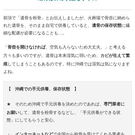
前項で「遺骨を粉骨」とお伝えしましたが、火葬場で骨壺に納めら
れた遺骨を、そのまま自宅で供養していると、
遺骨の保存状態
に繊
細な配慮が必要になることも…。
「
骨壺を開けなければ
、空気も入らないため大丈夫。」と考える
方々も多いのですが、遺骨は本来湿気に弱いため、
カビが生えて繁
殖
してしまうこともあるのです。特に沖縄では湿気は気になります
よね。
【 沖縄での手元供養、保存状態 】
★ そのため沖縄で手元供養を決めたのであれば、
専門業者に
お願い
して、遺骨を粉骨するなどし、「手元供養ができる状
態」にしてもらうと安心。
・
インターネットなど
で全国から粉骨を受けてくれる業者を