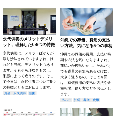
永代供養のメリットデメリ
沖縄での葬儀、費用の支払
ット。理解したい5つの特徴
い方法。気になる5つの事柄
永代供養は、メリットばかりが
沖縄での葬儀の費用、支払い時
取り沙汰されていますよね。け
期や方法も気になりますよね。
れども当然、デメリットもあり
前払いか後払いか…、それだけ
ます。そもそも形なきもの…、
でも香典の有無もあるだけに、
形態によって違うのです。そこ
大きく違うもの。そこで今回
で今日は、永代供養について5つ
は、葬儀費用の支払い方法や金
の特徴とともにお伝えします。
額相場、借り方などをお伝えし
お墓
永代供養
霊園
ます。
払い方
沖縄
葬儀
費用