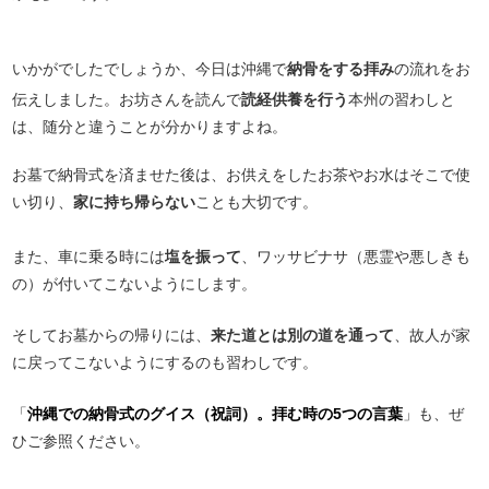
いかがでしたでしょうか、今日は沖縄で
納骨をする拝み
の流れをお
伝えしました。お坊さんを読んで
読経供養を行う
本州の習わしと
は、随分と違うことが分かりますよね。
お墓で納骨式を済ませた後は、お供えをしたお茶やお水はそこで使
い切り、
家に持ち帰らない
ことも大切です。
また、車に乗る時には
塩を振って
、ワッサビナサ（悪霊や悪しきも
の）が付いてこないようにします。
そしてお墓からの帰りには、
来た道とは別の道を通って
、故人が家
に戻ってこないようにするのも習わしです。
「
沖縄での納骨式のグイス（祝詞）。拝む時の5つの言葉
」も、ぜ
ひご参照ください。