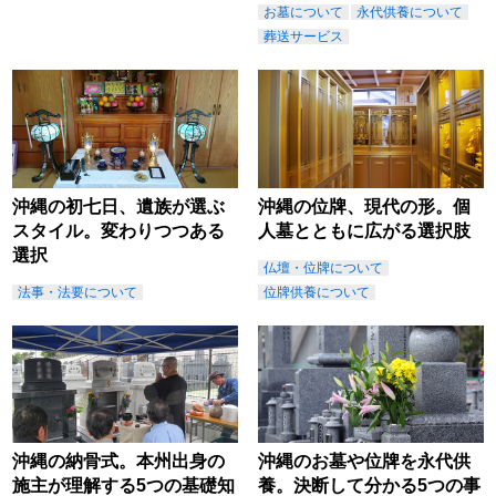
お墓について
永代供養について
葬送サービス
沖縄の初七日、遺族が選ぶ
沖縄の位牌、現代の形。個
スタイル。変わりつつある
人墓とともに広がる選択肢
選択
仏壇・位牌について
法事・法要について
位牌供養について
沖縄の納骨式。本州出身の
沖縄のお墓や位牌を永代供
施主が理解する5つの基礎知
養。決断して分かる5つの事