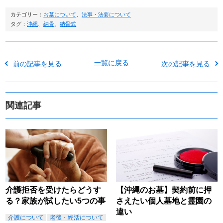
カテゴリー：
お墓について
、
法事・法要について
タグ：
沖縄
、
納骨
、
納骨式
一覧に戻る
前の記事を見る
次の記事を見る
関連記事
介護拒否を受けたらどうす
【沖縄のお墓】契約前に押
る？家族が試したい5つの事
さえたい個人墓地と霊園の
違い
介護について
老後・終活について