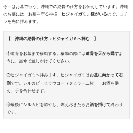
今回はお墓で行う、沖縄での納骨の仕方をお伝えしています。沖縄
のお墓には、お墓を守る神様
「ヒジャイガミ」様がいる
ので、コチ
ラを先に拝みます。
【 沖縄の納骨の仕方：ヒジャイガミへ拝む 】
①遺骨をお墓まで移動する。移動の際には
遺骨を天から隠す
よ
うに、黒傘で差しかけてください。
②ヒジャイガミへ拝みます。ヒジャイガミは
お墓に向かって右
側
です。シルカビ・ヒラウコー（タヒラ＝二枚）・お酒を供
え、手を合わせます。
③最後にシルカビを燃やし、燃え尽きたら
お酒を掛けて
終わり
です。