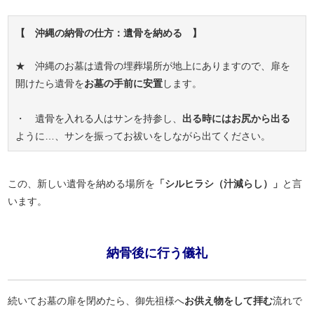
【 沖縄の納骨の仕方：遺骨を納める 】
★ 沖縄のお墓は遺骨の埋葬場所が地上にありますので、扉を
開けたら遺骨を
お墓の手前に安置
します。
・ 遺骨を入れる人はサンを持参し、
出る時にはお尻から出る
ように…、サンを振ってお祓いをしながら出てください。
この、新しい遺骨を納める場所を
「シルヒラシ（汁減らし）」
と言
います。
納骨後に行う儀礼
続いてお墓の扉を閉めたら、御先祖様へ
お供え物をして拝む
流れで