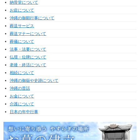
納骨堂について
お盆について
沖縄の御願行事について
葬送サービス
葬送マナーについて
葬儀について
法事・法要について
仏壇・位牌について
老後・終活について
相続について
沖縄の御嶽や史跡について
沖縄の昔話
お金について
介護について
日本の年中行事