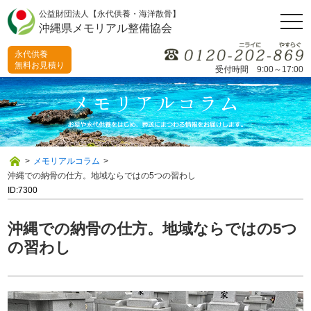
公益財団法人【永代供養・海洋散骨】
togg
沖縄県メモリアル整備協会
navi
永代供養
無料お見積り
受付時間 9:00～17:00
>
メモリアルコラム
>
沖縄での納骨の仕方。地域ならではの5つの習わし
ID:7300
沖縄での納骨の仕方。地域ならではの5つ
の習わし