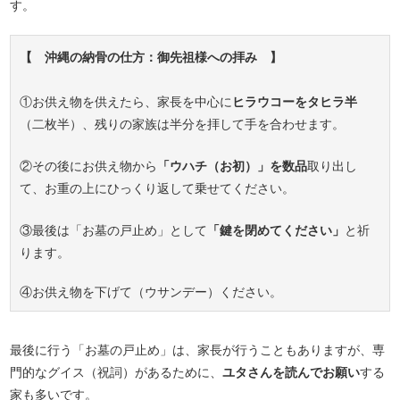
す。
【 沖縄の納骨の仕方：御先祖様への拝み 】
①お供え物を供えたら、家長を中心に
ヒラウコーをタヒラ半
（二枚半）、残りの家族は半分を拝して手を合わせます。
②その後にお供え物から
「ウハチ（お初）」を数品
取り出し
て、お重の上にひっくり返して乗せてください。
③最後は「お墓の戸止め」として
「鍵を閉めてください」
と祈
ります。
④お供え物を下げて（ウサンデー）ください。
最後に行う「お墓の戸止め」は、家長が行うこともありますが、専
門的なグイス（祝詞）があるために、
ユタさんを読んでお願い
する
家も多いです。