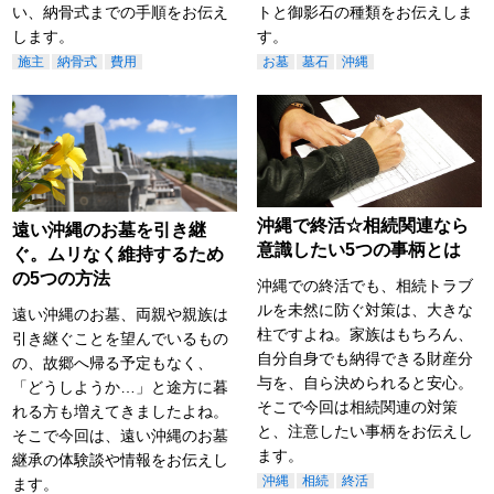
い、納骨式までの手順をお伝え
トと御影石の種類をお伝えしま
します。
す。
施主
納骨式
費用
お墓
墓石
沖縄
沖縄で終活☆相続関連なら
遠い沖縄のお墓を引き継
意識したい5つの事柄とは
ぐ。ムリなく維持するため
の5つの方法
沖縄での終活でも、相続トラブ
ルを未然に防ぐ対策は、大きな
遠い沖縄のお墓、両親や親族は
柱ですよね。家族はもちろん、
引き継ぐことを望んでいるもの
自分自身でも納得できる財産分
の、故郷へ帰る予定もなく、
与を、自ら決められると安心。
「どうしようか…」と途方に暮
そこで今回は相続関連の対策
れる方も増えてきましたよね。
と、注意したい事柄をお伝えし
そこで今回は、遠い沖縄のお墓
ます。
継承の体験談や情報をお伝えし
沖縄
相続
終活
ます。