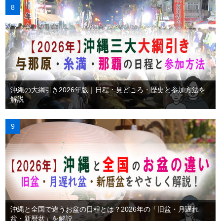
沖縄の大綱引き2026年版｜日程・見どころ・歴史と参加方法を
解説
沖縄と全国で違うお盆の日程とは？2026年の「旧盆・月遅れ
盆・新暦盆」を解説