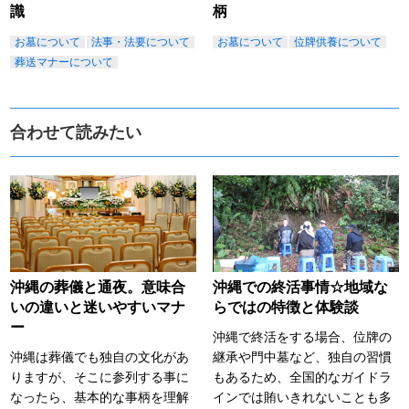
識
柄
お墓について
法事・法要について
お墓について
位牌供養について
葬送マナーについて
合わせて読みたい
沖縄での終活事情☆地域な
沖縄の葬儀と通夜。意味合
らではの特徴と体験談
いの違いと迷いやすいマナ
ー
沖縄で終活をする場合、位牌の
継承や門中墓など、独自の習慣
沖縄は葬儀でも独自の文化があ
もあるため、全国的なガイドラ
りますが、そこに参列する事に
インでは賄いきれないことも多
なったら、基本的な事柄を理解