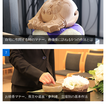
自宅に弔問する時のマナー。葬儀後に訪ねる5つの作法とは
お焼香マナー。喪主や遺族・参列者、立場別の基本作法