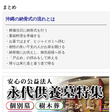
まとめ
沖縄の納骨式の流れとは
・葬儀当日に納骨式を行う
・重箱料理を準備する
・お墓ではまず、ヒジャイガミへ拝む
・相性の良い干支の人がお扉を開ける
・納骨後にお供えし、御先祖様へ祈る
・「戸止め」の拝みをして終える
・帰りは来た道と違う道で帰る