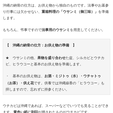
沖縄の納骨の仕方は、お供え物から独自のものです。法事やお墓参
り行事には欠かせない、
重箱料理の「ウサンミ（御三味）」
を準備
します。
もちろん、弔事ですので
法事用のウサンミ
を用意してください。
【 沖縄の納骨の仕方：お供え物の準備 】
★ ウサンミの他、
果物を盛り合わせ
た盆、シルカビとウチカ
ビ、ヒラウコーと基本のお供え物を準備します。
・ 基本のお供え物は、
お酒・ミジトゥ（水）・ウチャトゥ
（お茶）・供え花
です。供養では沖縄線香の「ヒラウコー」も
拝しますので、忘れずに持参ください。
ウチカビは沖縄であれば、スーパーなどでいつでも見ることができ
ます。
黄色い紙に刻印
が押されたものがウチカビです。