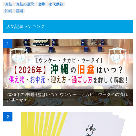
お墓
お墓の継承
改葬
永代供養
沖縄
霊園
人気記事ランキング
2026年の沖縄旧盆はいつ？ ウンケー・ナカビ・ウークイの流れ
と基本マナー