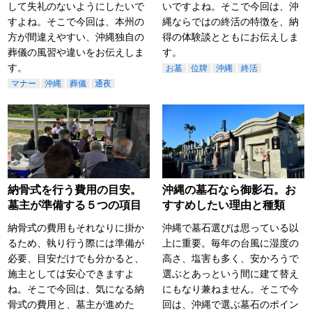
いですよね。そこで今回は、沖
して失礼のないようにしたいで
縄ならではの終活の特徴を、納
すよね。そこで今回は、本州の
得の体験談とともにお伝えしま
方が間違えやすい、沖縄独自の
す。
葬儀の風習や違いをお伝えしま
す。
お墓
位牌
沖縄
終活
マナー
沖縄
葬儀
通夜
納骨式を行う費用の目安。
沖縄の墓石なら御影石。お
墓主が準備する５つの項目
すすめしたい理由と種類
納骨式の費用もそれなりに掛か
沖縄で墓石選びは思っている以
るため、執り行う際には準備が
上に重要。毎年の台風に湿度の
必要、目安だけでも分かると、
高さ、塩害も多く、安かろうで
施主としては安心できますよ
選ぶとあっという間に建て替え
ね。そこで今回は、気になる納
にもなり兼ねません。そこで今
骨式の費用と、墓主が進めた
回は、沖縄で選ぶ墓石のポイン