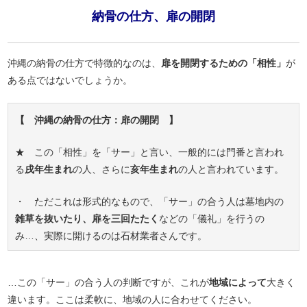
納骨の仕方、扉の開閉
沖縄の納骨の仕方で特徴的なのは、
扉を開閉するための「相性」
が
ある点ではないでしょうか。
【 沖縄の納骨の仕方：扉の開閉 】
★ この「相性」を「サー」と言い、一般的には門番と言われ
る
戌年生まれ
の人、さらに
亥年生まれ
の人と言われています。
・ ただこれは形式的なもので、「サー」の合う人は墓地内の
雑草を抜いたり、扉を三回たたく
などの「儀礼」を行うの
み…、実際に開けるのは石材業者さんです。
…この「サー」の合う人の判断ですが、これが
地域によって
大きく
違います。ここは柔軟に、地域の人に合わせてください。