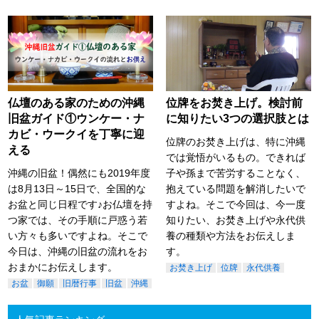
仏壇のある家のための沖縄
位牌をお焚き上げ。検討前
旧盆ガイド①ウンケー・ナ
に知りたい3つの選択肢とは
カビ・ウークイを丁寧に迎
位牌のお焚き上げは、特に沖縄
える
では覚悟がいるもの。できれば
沖縄の旧盆！偶然にも2019年度
子や孫まで苦労することなく、
は8月13日～15日で、全国的な
抱えている問題を解消したいで
お盆と同じ日程です♪お仏壇を持
すよね。そこで今回は、今一度
つ家では、その手順に戸惑う若
知りたい、お焚き上げや永代供
い方々も多いですよね。そこで
養の種類や方法をお伝えしま
今日は、沖縄の旧盆の流れをお
す。
おまかにお伝えします。
お焚き上げ
位牌
永代供養
お盆
御願
旧暦行事
旧盆
沖縄