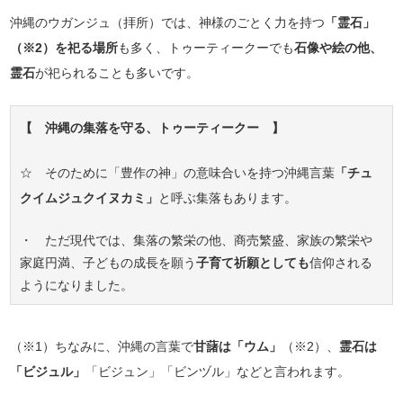
沖縄のウガンジュ（拝所）では、神様のごとく力を持つ
「霊石」
（※2）を祀る場所
も多く、トゥーティークーでも
石像や絵の他、
霊石
が祀られることも多いです。
【 沖縄の集落を守る、トゥーティークー 】
☆ そのために「豊作の神」の意味合いを持つ沖縄言葉
「チュ
クイムジュクイヌカミ」
と呼ぶ集落もあります。
・ ただ現代では、集落の繁栄の他、商売繁盛、家族の繁栄や
家庭円満、子どもの成長を願う
子育て祈願としても
信仰される
ようになりました。
（※1）ちなみに、沖縄の言葉で
甘藷は「ウム」
（※2）、
霊石は
「ビジュル」
「ビジュン」「ビンヅル」などと言われます。