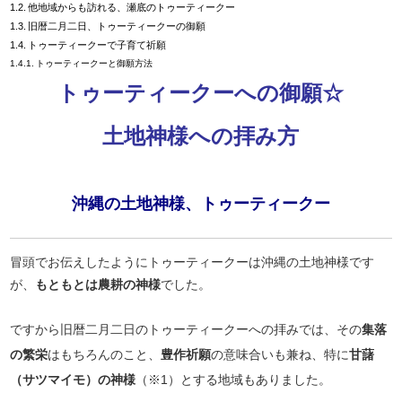
他地域からも訪れる、瀬底のトゥーティークー
旧暦二月二日、トゥーティークーの御願
トゥーティークーで子育て祈願
トゥーティークーと御願方法
トゥーティークーへの御願☆
土地神様への拝み方
沖縄の土地神様、トゥーティークー
冒頭でお伝えしたようにトゥーティークーは沖縄の土地神様です
が、
もともとは農耕の神様
でした。
ですから旧暦二月二日のトゥーティークーへの拝みでは、その
集落
の繁栄
はもちろんのこと、
豊作祈願
の意味合いも兼ね、特に
甘藷
（サツマイモ）の神様
（※1）とする地域もありました。