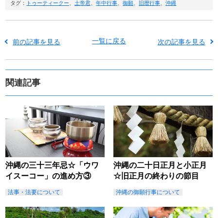
タグ：
トゥーティークー
、
土帝君
、
年中行事
、
御願
、
旧暦行事
、
沖縄
一覧に戻る
前の記事を見る
次の記事を見る
関連記事
沖縄の三十三年忌☆「ウワ
沖縄の二十日正月と小正月
イスーコー」の進め方③
☆旧正月の終わりの節目
法事・法要について
沖縄の御願行事について