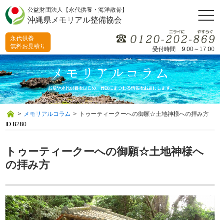
公益財団法人【永代供養・海洋散骨】
togg
沖縄県メモリアル整備協会
navi
永代供養
無料お見積り
受付時間 9:00～17:00
>
メモリアルコラム
>
トゥーティークーへの御願☆土地神様への拝み方
ID:8280
トゥーティークーへの御願☆土地神様へ
の拝み方