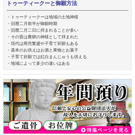
トゥーティークーと御願方法
・トゥーティークーは地域の土地神様
・旧暦二月前半が御願時期
・旧暦二月二日に拝まれることが多い
・その昔は農耕の神様として拝まれた
・現代は商売繁盛や子育て祈願もある
・基本のお供えはお酒と果物とお菓子
・子育て祈願では紅白まんじゅうも供える
・地域によって多少の違いはある