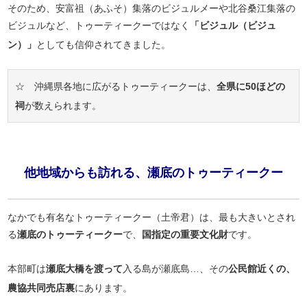
そのため、安富祖（あふそ）集落のビジュルメーや北谷桑江集落の
ビジュルなど、トゥーティークーではなく
「ビジュル（ビジュ
ン）」
としても信仰されてきました。
☆ 沖縄県各地に広がるトゥーティークーは、
全県に50ほどの
祠
が数えられます。
他地域からも訪れる、瀬底のトゥーティークー
なかでも有名なトゥーティークー（土帝君）は、最も大きいとされ
る
瀬底のトゥーティークー
で、
国指定の重要文化財
です。
本部町は
瀬底大橋を渡って
入る島が瀬底島…、その
公民館近くの、
農協共同売店裏
にあります。