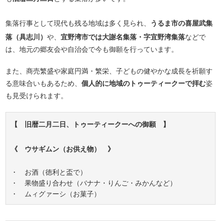
集落行事として現代も残る地域は多く見られ、
うるま市の喜屋武集
落（具志川）
や、
宜野湾市では大謝名集落・字宜野湾集落
などで
は、地元の郷友会や自治会で今も御願を行っています。
また、商売繁盛や家庭円満・繁栄、子どもの健やかな成長を祈願す
る意味合いもあるため、
個人的に地域のトゥーティークーで拝む
姿
も見受けられます。
【 旧暦二月二日、トゥーティークーへの御願 】
《 ウサギムン（お供え物） 》
・ お酒（徳利と盃で）
・ 果物盛り合わせ（バナナ・りんご・みかんなど）
・ ムィグァーシ（お菓子）