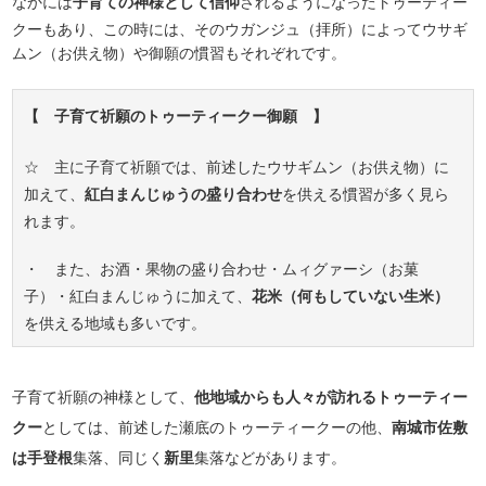
なかには
子育ての神様として信仰
されるようになったトゥーティー
クーもあり、この時には、そのウガンジュ（拝所）によってウサギ
ムン（お供え物）や御願の慣習もそれぞれです。
【 子育て祈願のトゥーティークー御願 】
☆ 主に子育て祈願では、前述したウサギムン（お供え物）に
加えて、
紅白まんじゅうの盛り合わせ
を供える慣習が多く見ら
れます。
・ また、お酒・果物の盛り合わせ・ムィグァーシ（お菓
子）・紅白まんじゅうに加えて、
花米（何もしていない生米）
を供える地域も多いです。
子育て祈願の神様として、
他地域からも人々が訪れるトゥーティー
クー
としては、前述した瀬底のトゥーティークーの他、
南城市佐敷
は手登根
集落、同じく
新里
集落などがあります。