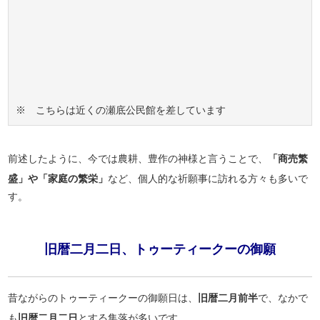
※ こちらは近くの瀬底公民館を差しています
前述したように、今では農耕、豊作の神様と言うことで、
「商売繁
盛」や「家庭の繁栄」
など、個人的な祈願事に訪れる方々も多いで
す。
旧暦二月二日、トゥーティークーの御願
昔ながらのトゥーティークーの御願日は、
旧暦二月前半
で、なかで
も
旧暦二月二日
とする集落が多いです。