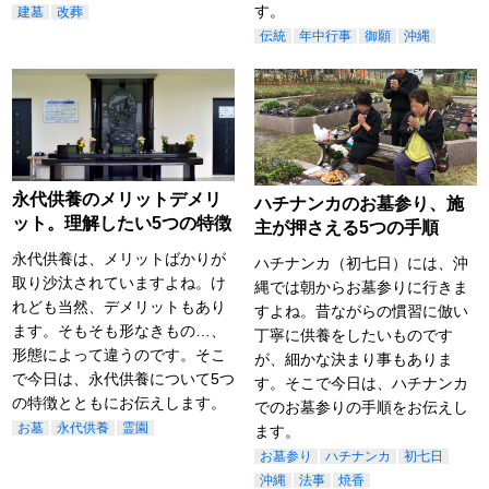
す。
建墓
改葬
伝統
年中行事
御願
沖縄
永代供養のメリットデメリ
ハチナンカのお墓参り、施
ット。理解したい5つの特徴
主が押さえる5つの手順
永代供養は、メリットばかりが
ハチナンカ（初七日）には、沖
取り沙汰されていますよね。け
縄では朝からお墓参りに行きま
れども当然、デメリットもあり
すよね。昔ながらの慣習に倣い
ます。そもそも形なきもの…、
丁寧に供養をしたいものです
形態によって違うのです。そこ
が、細かな決まり事もありま
で今日は、永代供養について5つ
す。そこで今日は、ハチナンカ
の特徴とともにお伝えします。
でのお墓参りの手順をお伝えし
お墓
永代供養
霊園
ます。
お墓参り
ハチナンカ
初七日
沖縄
法事
焼香