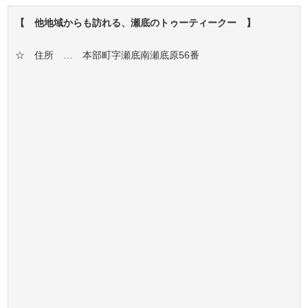
【 他地域からも訪れる、瀬底のトゥーティークー 】
☆ 住所 … 本部町字瀬底南瀬底原56番