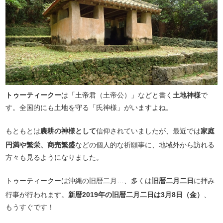
トゥーティークー
は「土帝君（土帝公）」などと書く
土地神様
で
す。全国的にも土地を守る「氏神様」がいますよね。
もともとは
農耕の神様として
信仰されていましたが、最近では
家庭
円満や繁栄、商売繁盛
などの個人的な祈願事に、地域外から訪れる
方々も見るようになりました。
トゥーティークーは沖縄の旧暦二月…、多くは
旧暦二月二日
に拝み
行事が行われます。
新暦2019年の旧暦二月二日は3月8日（金）
、
もうすぐです！