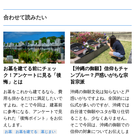
合わせて読みたい
お墓を建てる前にチェッ
【沖縄の御願】信仰もチャ
ク！アンケートに見る「後
ンプルー？戸惑いがちな宗
悔」とは
旨宗派
お墓をこれから建てるなら、費
沖縄の御願文化は知らないと戸
用も掛かるだけに満足したいで
惑いがちですよね。全国的には
すよね。そこで今回は、建墓前
仏式が多いのですが、沖縄では
に参考になる、アンケートで見
自分達で御願やユタが取り仕切
られた「後悔ポイント」をお伝
ることも、少なくありません。
えします。
そこで今回は、沖縄の御願での
信仰の対象についてお伝えしま
お墓
お墓を建てる
墓じまい