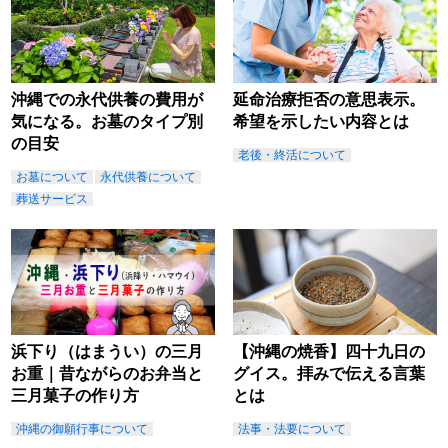
沖縄での永代供養の費用が
延命治療拒否の意思表示。
気になる。お墓のタイプ別
希望を示したい内容とは
の目安
老後・終活について
お墓について
永代供養について
葬送サービス
浜下り（はまうい）の三月
【沖縄の焼香】四十九日の
お重｜昔ながらのお弁当と
グイス。拝みで伝える言葉
三月菓子の作り方
とは
沖縄の御願行事について
法事・法要について