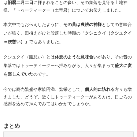
は
旧暦二月二日
に拝まれることの多い、その集落を見守る土地神
様、「トゥーティークー（土帝君）についてお伝えしました。
本文中でもお伝えしたように、
その昔は農耕の神様
としての意味合
いが強く、田植えがひと段落した時期の
「クシュクイ（クシユクイ
＝腰憩い）」
でもありました。
クシュクイ（腰憩い）とは
休憩のような意味合い
があり、その昔の
集落ではトゥーティークーへ拝みながら、人々が集まって
盛大に宴
を楽しんでいた
のです。
今では商売繁盛や家族円満、繁栄として、
個人的に訪れる
方々も増
えました。どうぞ、近くにトゥーティークーがある方は、日ごろの
感謝を込めて拝んでみてはいかがでしょうか。
まとめ