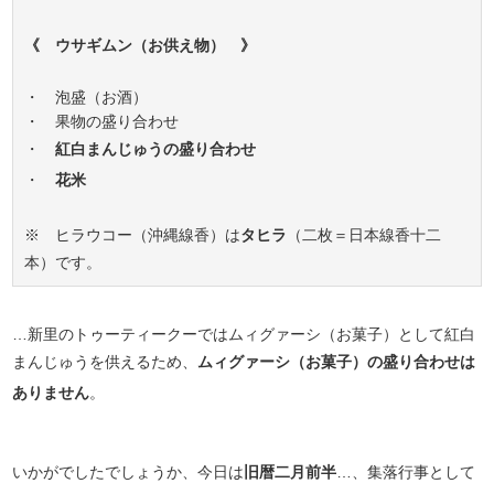
《 ウサギムン（お供え物） 》
・ 泡盛（お酒）
・ 果物の盛り合わせ
・
紅白まんじゅうの盛り合わせ
・
花米
※ ヒラウコー（沖縄線香）は
タヒラ
（二枚＝日本線香十二
本）です。
…新里のトゥーティークーではムィグァーシ（お菓子）として紅白
まんじゅうを供えるため、
ムィグァーシ（お菓子）の盛り合わせは
ありません
。
いかがでしたでしょうか、今日は
旧暦二月前半
…、集落行事として