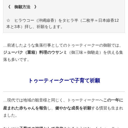
《 御願方法 》
☆ ヒラウコー（沖縄線香）をタヒラ半（二枚半＝日本線香12
本と3本）拝し、祈願をします。
…前述したような集落行事としてのトゥーティークーの御願では、
ジューバク（重箱）料理のウサンミ
（御三味＝御馳走）を供える集
落も多いです。
トゥーティークーで子育て祈願
…現代では地域の観音様と同じく、トゥーティークーへ
この一年に
産まれた赤ちゃんを報告
し、
健やかな成長を祈願
する慣習も生まれ
ました。