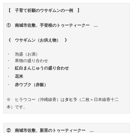
【 子育て祈願のウサギムンの一例 】
① 南城市佐敷、手登根のトゥーティークー …
《 ウサギムン（お供え物） 》
・ 泡盛（お酒）
・ 果物の盛り合わせ
・
紅白まんじゅうの盛り合わせ
・
花米
・
赤ウブク（赤飯）
※ ヒラウコー（沖縄線香）は
タヒラ
（二枚＝日本線香十二
本）です。
② 南城市佐敷、新里のトゥーティークー …