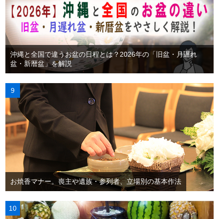
沖縄と全国で違うお盆の日程とは？2026年の「旧盆・月遅れ
盆・新暦盆」を解説
お焼香マナー。喪主や遺族・参列者、立場別の基本作法