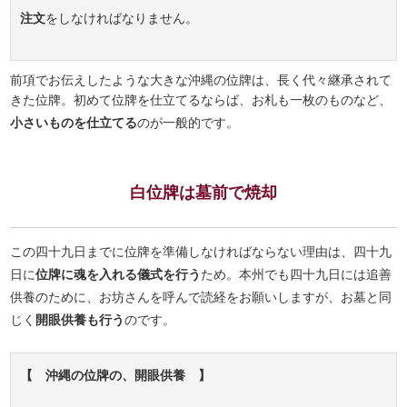
注文
をしなければなりません。
前項でお伝えしたような大きな沖縄の位牌は、長く代々継承されて
きた位牌。初めて位牌を仕立てるならば、お札も一枚のものなど、
小さいものを仕立てる
のが一般的です。
白位牌は墓前で焼却
この四十九日までに位牌を準備しなければならない理由は、四十九
日に
位牌に魂を入れる儀式を行う
ため。本州でも四十九日には追善
供養のために、お坊さんを呼んで読経をお願いしますが、お墓と同
じく
開眼供養も行う
のです。
【 沖縄の位牌の、開眼供養 】