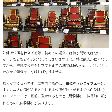
沖縄で位牌を仕立てる
際、初めての場合には何か間違えはない
か…、などなど不安になってしまいますよね。特に故人が亡くなっ
てから、沖縄で位牌を仕立てるまでの
期間は短い
ため、バタバタし
たなかで準備をしなければなりません。
故人が亡くなってすぐに準備するのは、
白位牌（シロイフェー）
。
すぐに故人の魂が入るとされる本位牌が仕上がるまでの白位牌（シ
ロイフェー）は、墓前に置かれるものと（
野位牌
）、仏壇前に置か
れるもの（
内位牌
）があります、