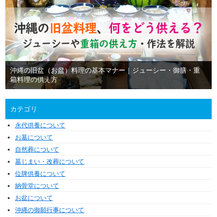
沖縄の旧盆（お盆）料理の基本マナー｜ジューシー・御膳・重
箱料理の供え方
カテゴリ
永代供養について
お墓について
自然葬について
墓じまい・改葬について
位牌供養について
納骨堂について
お盆について
沖縄の御願行事について