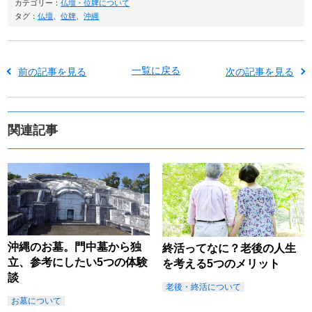
カテゴリー：
仏壇・位牌について
タグ：
仏壇
、
位牌
、
沖縄
一覧に戻る
前の記事を見る
次の記事を見る
関連記事
沖縄のお墓。門中墓から独
終活ってなに？老後の人生
立、参考にしたい5つの体験
を考える5つのメリット
談
老後・終活について
お墓について