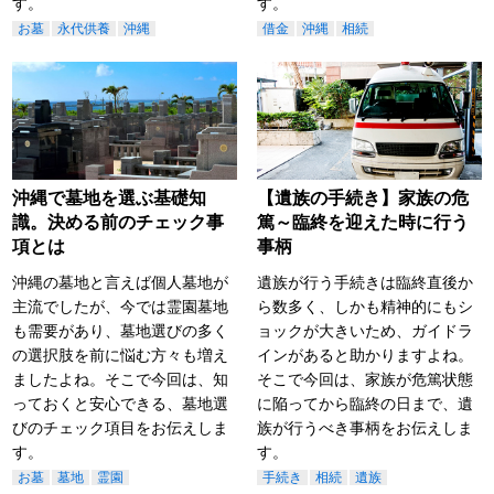
す。
す。
お墓
永代供養
沖縄
借金
沖縄
相続
沖縄で墓地を選ぶ基礎知
【遺族の手続き】家族の危
識。決める前のチェック事
篤～臨終を迎えた時に行う
項とは
事柄
沖縄の墓地と言えば個人墓地が
遺族が行う手続きは臨終直後か
主流でしたが、今では霊園墓地
ら数多く、しかも精神的にもシ
も需要があり、墓地選びの多く
ョックが大きいため、ガイドラ
の選択肢を前に悩む方々も増え
インがあると助かりますよね。
ましたよね。そこで今回は、知
そこで今回は、家族が危篤状態
っておくと安心できる、墓地選
に陥ってから臨終の日まで、遺
びのチェック項目をお伝えしま
族が行うべき事柄をお伝えしま
す。
す。
お墓
墓地
霊園
手続き
相続
遺族