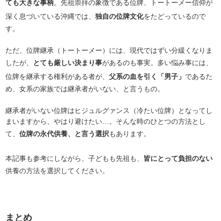
ても大きな事柄
。先祖崇拝の象徴である位牌、トートーメー信仰が
深く息づいている沖縄では、
独自の位牌文化
をたどっているので
す。
ただ、位牌継承（トートーメー）には、現代ではずい分緩くなりま
したが、
とても厳しい決まり事
があるのも事実。多い悩み事には、
位牌を継承する権利がある者が、
父系の血を引く「男子」
であるた
め、女系の家族では継承者がいない、と言うもの。
継承者がいない位牌はヒジュルグァンス（冷たい位牌）となってし
まいますから、やはり避けたい…。そんな時のひとつの方法とし
て、
位牌の永代供養、と言う選択
もあります。
本記事も参考にしながら、子どもも先祖も、
皆にとって負担のない
供養の方法を選択してください。
まとめ