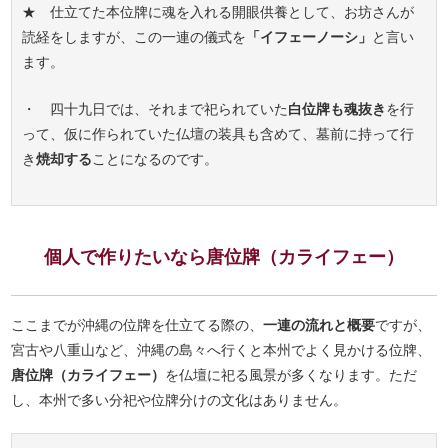
★ 仕立てた本位牌に魂を入れる開眼供養として、お坊さんが
読経をしますが、この一連の儀式を
「イフェーノーシ」
と言い
ます。
・ 四十九日では、それまで祀られていた
白位牌も魂抜き
を行
って、仮に作られていた仏壇の装具も含めて、墓前に持って行
き
焼却する
ことになるのです。
個人で作りたいなら唐位牌（カライフェー）
ここまでが沖縄の位牌を仕立てる際の、
一連の流れと概要
ですが、
宮古や八重山など、沖縄の島々へ行くと本州でよく見かける位牌、
唐位牌（カライフェー）
を仏壇に祀る風景が多くなります。ただ
し、本州で多い分祀や位牌分けの文化はありません。