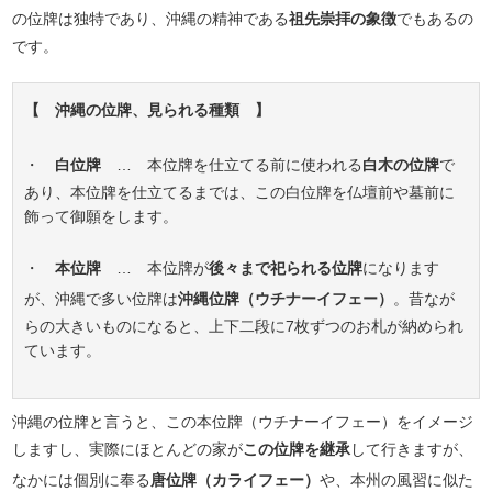
の位牌は独特であり、沖縄の精神である
祖先崇拝の象徴
でもあるの
です。
【 沖縄の位牌、見られる種類 】
・
白位牌
… 本位牌を仕立てる前に使われる
白木の位牌
で
あり、本位牌を仕立てるまでは、この白位牌を仏壇前や墓前に
飾って御願をします。
・
本位牌
… 本位牌が
後々まで祀られる位牌
になります
が、沖縄で多い位牌は
沖縄位牌（ウチナーイフェー）
。昔なが
らの大きいものになると、上下二段に7枚ずつのお札が納められ
ています。
沖縄の位牌と言うと、この本位牌（ウチナーイフェー）をイメージ
しますし、実際にほとんどの家が
この位牌を継承
して行きますが、
なかには個別に奉る
唐位牌（カライフェー）
や、本州の風習に似た