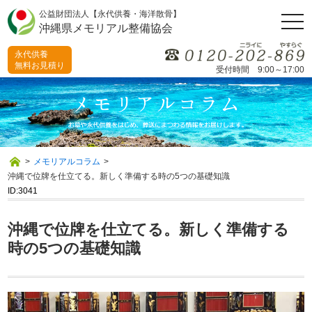
公益財団法人【永代供養・海洋散骨】
togg
沖縄県メモリアル整備協会
navi
永代供養
無料お見積り
受付時間 9:00～17:00
>
メモリアルコラム
>
沖縄で位牌を仕立てる。新しく準備する時の5つの基礎知識
ID:3041
沖縄で位牌を仕立てる。新しく準備する
時の5つの基礎知識