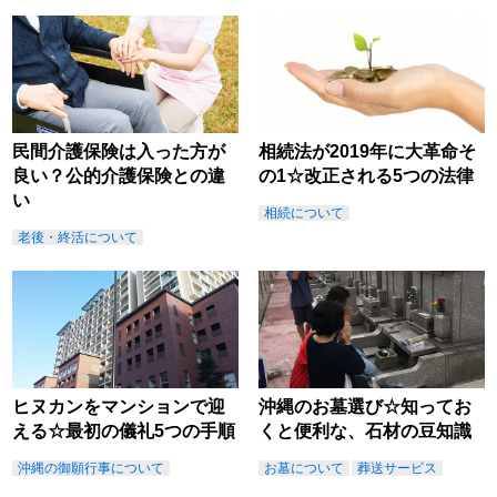
民間介護保険は入った方が
相続法が2019年に大革命そ
良い？公的介護保険との違
の1☆改正される5つの法律
い
相続について
老後・終活について
ヒヌカンをマンションで迎
沖縄のお墓選び☆知ってお
える☆最初の儀礼5つの手順
くと便利な、石材の豆知識
沖縄の御願行事について
お墓について
葬送サービス