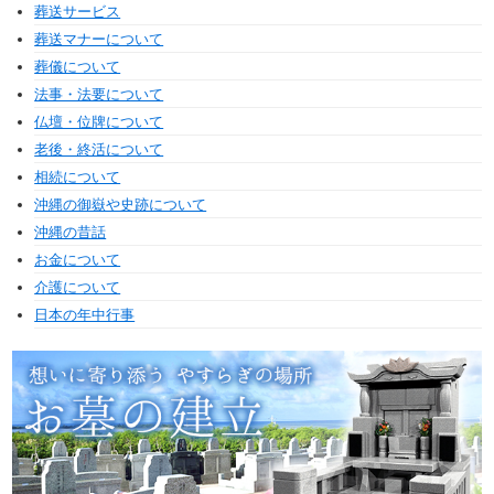
葬送サービス
葬送マナーについて
葬儀について
法事・法要について
仏壇・位牌について
老後・終活について
相続について
沖縄の御嶽や史跡について
沖縄の昔話
お金について
介護について
日本の年中行事