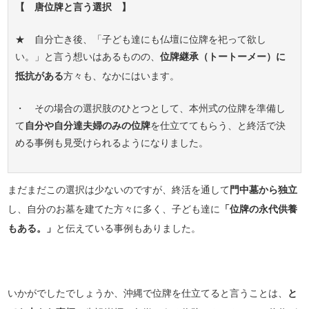
【 唐位牌と言う選択 】
★ 自分亡き後、「子ども達にも仏壇に位牌を祀って欲し
い。」と言う想いはあるものの、
位牌継承（トートーメー）に
抵抗がある
方々も、なかにはいます。
・ その場合の選択肢のひとつとして、本州式の位牌を準備し
て
自分や自分達夫婦のみの位牌
を仕立ててもらう、と終活で決
める事例も見受けられるようになりました。
まだまだこの選択は少ないのですが、終活を通して
門中墓から独立
し、自分のお墓を建てた方々に多く、子ども達に
「位牌の永代供養
もある。」
と伝えている事例もありました。
いかがでしたでしょうか、沖縄で位牌を仕立てると言うことは、
と