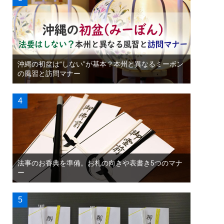
沖縄の初盆は“しない”が基本？本州と異なるミーボン
の風習と訪問マナー
法事のお香典を準備。お札の向きや表書き5つのマナ
ー