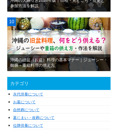
沖縄の大綱引き2026年版｜日程・見どころ・歴史と
参加方法を解説
沖縄の旧盆（お盆）料理の基本マナー｜ジューシー・
御膳・重箱料理の供え方
カテゴリ
永代供養について
お墓について
自然葬について
墓じまい・改葬について
位牌供養について