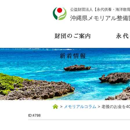
公益財団法人【永代供養・海洋散
沖縄県メモリアル整備
>
メモリアルコラム
>
老後のお金を4
ID:4798