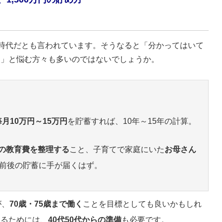
0万円時代だとも言われています。そうなると「分かってはいて
！
」と悩む方々も多いのではないでしょうか。
毎月10万円～15万円
を貯蓄すれば、10年～15年の計算。
の教育費を整理する
こと、子育てで家庭にいた
お母さん
円前後の貯蓄に手が届くはず。
が、
70歳・75歳まで働く
ことを目標としても良いかもしれ
けるためには、
40代50代からの準備
も必要です。