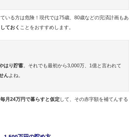
ている方は危険！現代では75歳、80歳などの完済計画もあ
をしておく
ことをおすすめします。
やはり貯蓄
。それでも最初から3,000万、1億と言われて
せん
よね。
、
毎月24万円で暮らすと仮定
して、その赤字額を補てんする
1,500万円の貯め方