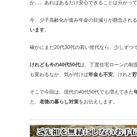
か…。あればあるだけ安心できることは分かっ
今、少子高齢化が進み年金の目減りが懸念され
います
。
確かにまだ20代30代の若い世代なら、少しずつ
けれども今の40代50代
は、丁度住宅ローンの制
も変わるなか、気が付けば
年金も不安
。けれど
そこで今回は、現代の40代50代でも増えてきた
と、
老後の暮らし対策
をお伝えします。