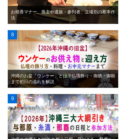
お焼香マナー。喪主や遺族・参列者、立場別の基本作
法
沖縄のお盆「ウンケー」とは？仏壇飾り・御膳・御願
まで初日の流れを解説