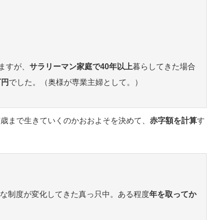
ますが、
サラリーマン家庭で40年以上
暮らしてきた場合
万円
でした。（奥様が専業主婦として。）
何歳まで生きていくのかおおよそを決めて、
赤字額を計算
す
。
まな制度が変化してきた真っ只中。ある程度
年を取ってか