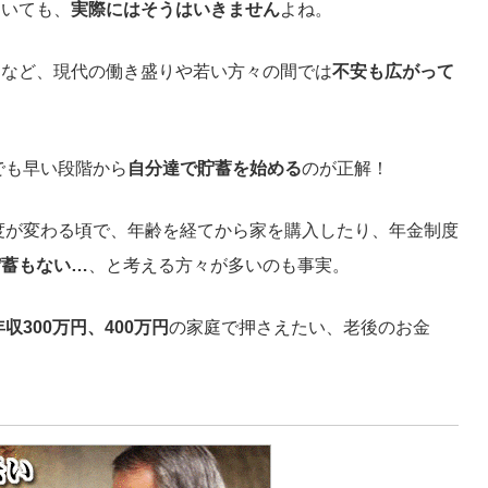
ていても、
実際にはそうはいきません
よね。
るなど、現代の働き盛りや若い方々の間では
不安も広がって
でも早い段階から
自分達で貯蓄を始める
のが正解！
度が変わる頃で、年齢を経てから家を購入したり、年金制度
貯蓄もない…
、と考える方々が多いのも事実。
年収300万円、400万円
の家庭で押さえたい、老後のお金