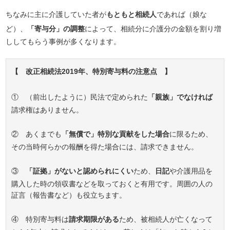
ちなみに主に介護していた者が
もともと相続人
であれば（娘な
ど）、
「寄与分」の調整
によって、相続分に介護分の金額を割り増
ししてもらう事例が多くなります。
【 改正相続法2019年、特別寄与料の注意点 】
① （前出したように）民法で定められた
「親族」でなければ
請求権はありません。
② あくまでも
「無償で」特別な貢献をした場合
に限るため、
その当時何らかの報酬を得た場合には、請求できません。
③
「証拠」がないと認められにくい
ため、
日記
や介護用品を
購入した時の領収書などを取っておくと有用です。周囲の人の
証言（報告書など）も役立ちます。
④ 特別寄与料は
請求期限がある
ため、被相続人が亡くなって