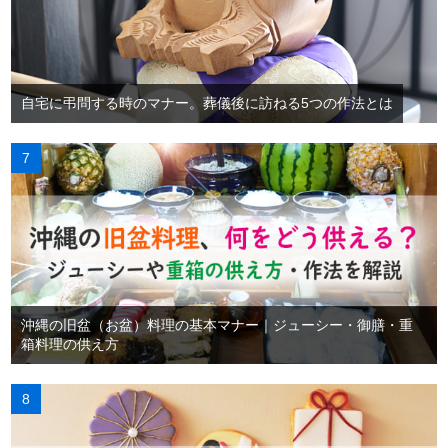
自宅に弔問する時のマナー。葬儀後に訪ねる5つの作法とは
沖縄の旧盆（お盆）料理の基本マナー｜ジューシー・御膳・重
箱料理の供え方