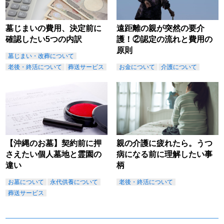
墓じまいの費用、決定前に
遠距離の親が突然の要介
確認したい5つの内訳
護！②認定の流れと費用の
原則
墓じまい・改葬について
老後・終活について
葬送サービス
お金について
介護について
【沖縄のお墓】契約前に押
親の介護に疲れたら。うつ
さえたい個人墓地と霊園の
病になる前に理解したい事
違い
柄
お墓について
永代供養について
老後・終活について
葬送サービス