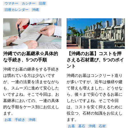
ウマチー
カシチー
旧暦
旧暦カレンダー
沖縄
沖縄でのお墓継承☆具体的
【沖縄のお墓】コストを押
な手続き、5つの手順
さえる石材選び、5つのポイ
ント
沖縄でお墓の継承をする手続き
は慣れている方は少ないです
沖縄のお墓はコンクリート造り
が、一連の法要を済ませながら
が多いですが、近年は修繕や建
も、スムーズに進めて安心した
て替えも増えました。どうせな
いですよね。そこで今回は、お
ら、後々まで安心できるお墓に
墓継承においての、一連の具体
したいですよね。そこで今回
的な手順をケース別にお伝えし
は、コストを安く抑えるために
ます。
役立つ、石材の知識をお伝えし
ます。
お墓
手続き
沖縄
お墓
墓石
沖縄
石材