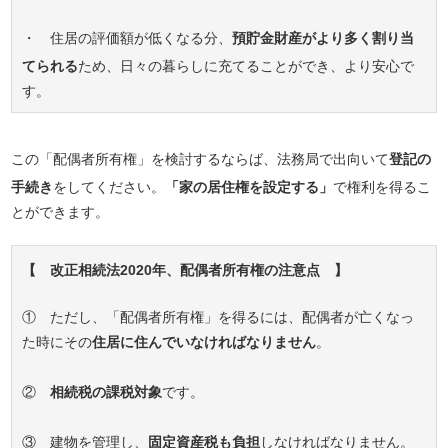
・ 住居の評価額が低くなる分、
預貯金財産がより多く割り当
てられる
ため、日々の暮らしに充てることができ、より安心で
す。
この「配偶者所有権」を検討するならば、法務局で出向いて
登記の
手続き
をしてください。
「家の居住権を設定する」
で権利を得るこ
とができます。
【 改正相続法2020年、配偶者所有権の注意点 】
① ただし、「配偶者所有権」を得るには、配偶者が亡くなっ
た時にその
住居に住んでいなければなりません
。
②
相続税の課税対象
です。
③ 建物を管理し、
固定資産税も負担
しなければなりません。