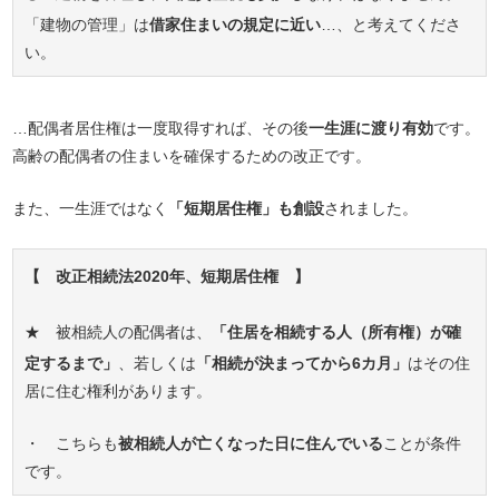
「建物の管理」は
借家住まいの規定に近い
…、と考えてくださ
い。
…配偶者居住権は一度取得すれば、その後
一生涯に渡り有効
です。
高齢の配偶者の住まいを確保するための改正です。
また、一生涯ではなく
「短期居住権」も創設
されました。
【 改正相続法2020年、短期居住権 】
★ 被相続人の配偶者は、
「住居を相続する人（所有権）が確
定するまで」
、若しくは
「相続が決まってから6カ月」
はその住
居に住む権利があります。
・ こちらも
被相続人が亡くなった日に住んでいる
ことが条件
です。