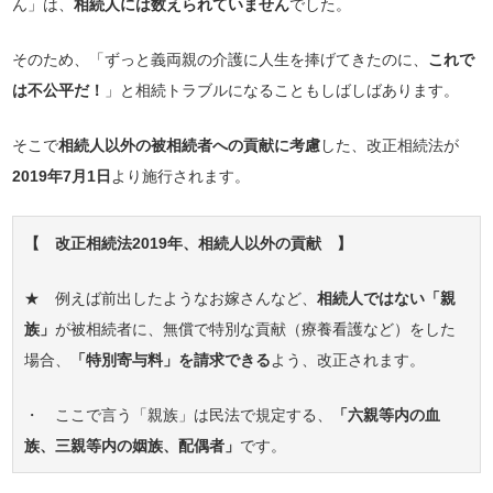
ん」は、
相続人には数えられていません
でした。
そのため、「ずっと義両親の介護に人生を捧げてきたのに、
これで
は不公平だ！
」と相続トラブルになることもしばしばあります。
そこで
相続人以外の被相続者への貢献に考慮
した、改正相続法が
2019年7月1日
より施行されます。
【 改正相続法2019年、相続人以外の貢献 】
★ 例えば前出したようなお嫁さんなど、
相続人ではない「親
族」
が被相続者に、無償で特別な貢献（療養看護など）をした
場合、
「特別寄与料」を請求できる
よう、改正されます。
・ ここで言う「親族」は民法で規定する、
「六親等内の血
族、三親等内の姻族、配偶者」
です。