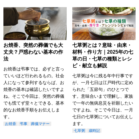
お焼香、突然の葬儀でも大
七草粥とは？意味・由来・
丈夫？戸惑わない基本の作
材料・作り方｜2025年の七
法
草の日・七草の種類とレシ
ピ・献立も解説
お焼香は弔事では、必ずと言っ
ていいほど行われるもの。社会
七草粥は今に残る年中行事です
人になって参列するならば、お
が、一月七日は江戸時代に定め
焼香の基本は確認したいですよ
られた「五節句」のひとつで
ね。そこで今回は、突然の葬儀
す。意味合いまで理解し、家族
でも慌てず堂々とできる、基本
で一年の無病息災を祈願したい
的なお焼香手順をお伝えしま
ですよね。そこで今日は、一月
す。
七日の七草粥についてお伝えし
ます。
お焼香
弔事
葬儀マナー
七草粥
歳時記