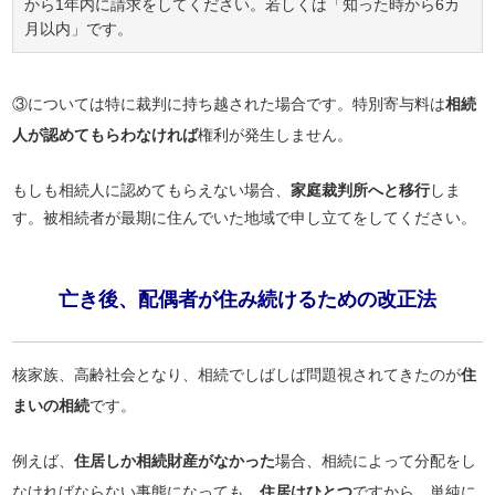
から1年内に請求をしてください。若しくは「知った時から6カ
月以内」です。
③については特に裁判に持ち越された場合です。特別寄与料は
相続
人が認めてもらわなければ
権利が発生しません。
もしも相続人に認めてもらえない場合、
家庭裁判所へと移行
しま
す。被相続者が最期に住んでいた地域で申し立てをしてください。
亡き後、配偶者が住み続けるための改正法
核家族、高齢社会となり、相続でしばしば問題視されてきたのが
住
まいの相続
です。
例えば、
住居しか相続財産がなかった
場合、相続によって分配をし
なければならない事態になっても、
住居はひとつ
ですから、単純に