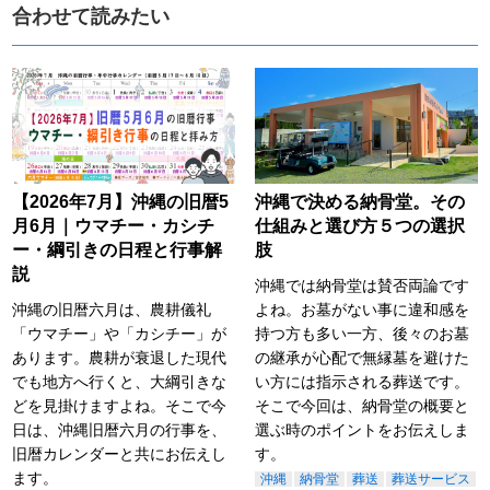
合わせて読みたい
【2026年7月】沖縄の旧暦5
沖縄で決める納骨堂。その
月6月｜ウマチー・カシチ
仕組みと選び方５つの選択
ー・綱引きの日程と行事解
肢
説
沖縄では納骨堂は賛否両論です
沖縄の旧暦六月は、農耕儀礼
よね。お墓がない事に違和感を
「ウマチー」や「カシチー」が
持つ方も多い一方、後々のお墓
あります。農耕が衰退した現代
の継承が心配で無縁墓を避けた
でも地方へ行くと、大綱引きな
い方には指示される葬送です。
どを見掛けますよね。そこで今
そこで今回は、納骨堂の概要と
日は、沖縄旧暦六月の行事を、
選ぶ時のポイントをお伝えしま
旧暦カレンダーと共にお伝えし
す。
ます。
沖縄
納骨堂
葬送
葬送サービス