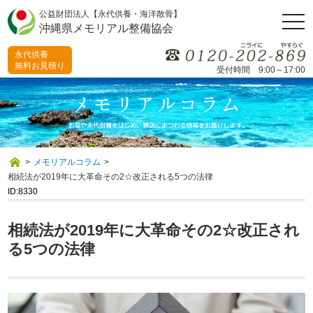
公益財団法人【永代供養・海洋散骨】
togg
沖縄県メモリアル整備協会
navi
永代供養
無料お見積り
受付時間 9:00～17:00
>
メモリアルコラム
>
相続法が2019年に大革命その2☆改正される5つの法律
ID:8330
相続法が2019年に大革命その2☆改正され
る5つの法律