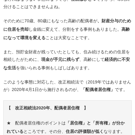
分けることはできませんよね。
そのために70歳、80歳にもなった高齢の配偶者が
、財産分与のため
に住居を売却
し金銭に変えて、分割をする事例もありました。
高齢
になって環境を変える
ことは大変なことです。
また、預貯金財産が残っていたとしても、住み続けるための住居を
相続したがために、
現金が手元に残らず
、高齢にして
経済的に不安
な生活
を強いられる事例もしばしばあります。
このような事態に対応した、改正相続法で（2019年ではありません
が）2020年4月1日から施行されるのが、
「配偶者居住権」
です。
【 改正相続法2020年、配偶者居住権 】
★ 配偶者居住権のポイントは
「居住権」と「所有権」が分か
れている
ところです。その分、
住居の評価額が低く
なります。