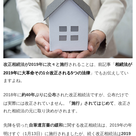
改正相続法が2019年に次々と施行
されることは、前記事「
相続法が
2019年に大革命その1☆改正される5つの法律
」でもお伝えしてい
ますよね。
2018年に
約40年ぶりに公布
された改正相続法ですが、公布だけで
は実際には改正されていません。
「施行」されてはじめて
、改正さ
れた相続法の元に取り決めがされます。
先陣を切った
自筆遺言書の緩和
に関する改正相続法は、2019年の年
明けすぐ（1月13日）に施行されましたが、続く改正相続法は
2019