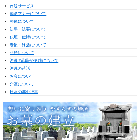
葬送サービス
葬送マナーについて
葬儀について
法事・法要について
仏壇・位牌について
老後・終活について
相続について
沖縄の御嶽や史跡について
沖縄の昔話
お金について
介護について
日本の年中行事