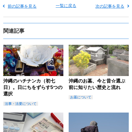
一覧に戻る
前の記事を見る
次の記事を見る
関連記事
沖縄のハチナンカ（初七
沖縄のお墓、今と昔☆選ぶ
日）。日にちをずらす5つの
前に知りたい歴史と流れ
選択
お墓について
法事・法要について