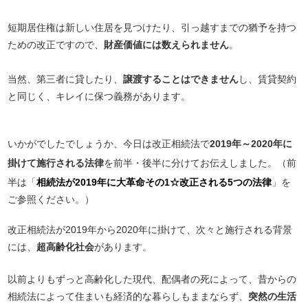
短期居住権は新しい住居を見つけたり、引っ越すまでの猶予を持つ
ための改正ですので、
財産価値には数えられません
。
当然、第三者に貸したり、
譲渡することはできません
し、賃貸契約
と同じく、キレイに保つ義務があります。
いかがでしたでしょうか、今日は改正相続法で
2019年～2020年に
掛けて施行される法律
を前半・後半に分けてお伝えしました。（前
半は「
相続法が2019年に大革命その1☆改正される5つの法律
」を
ご参照ください。）
改正相続法が2019年から2020年に掛けて、次々と施行される背景
には、
超高齢化社会
があります。
以前よりもずっと高齢化した現代、配偶者の死によって、昔からの
相続法によって住まいも経済的な暮らしもままならず、
突然の生活