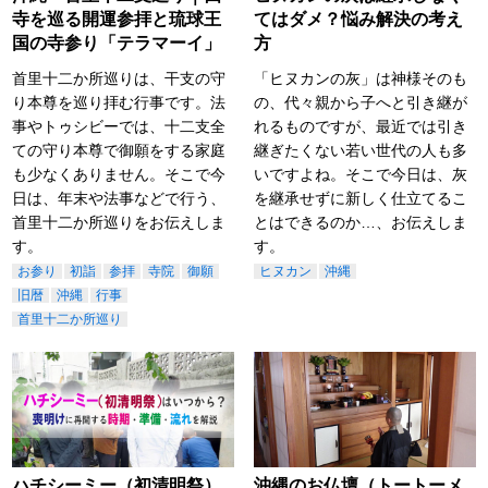
寺を巡る開運参拝と琉球王
てはダメ？悩み解決の考え
国の寺参り「テラマーイ」
方
首里十二か所巡りは、干支の守
「ヒヌカンの灰」は神様そのも
り本尊を巡り拝む行事です。法
の、代々親から子へと引き継が
事やトゥシビーでは、十二支全
れるものですが、最近では引き
ての守り本尊で御願をする家庭
継ぎたくない若い世代の人も多
も少なくありません。そこで今
いですよね。そこで今日は、灰
日は、年末や法事などで行う、
を継承せずに新しく仕立てるこ
首里十二か所巡りをお伝えしま
とはできるのか…、お伝えしま
す。
す。
お参り
初詣
参拝
寺院
御願
ヒヌカン
沖縄
旧暦
沖縄
行事
首里十二か所巡り
ハチシーミー（初清明祭）
沖縄のお仏壇（トートーメ