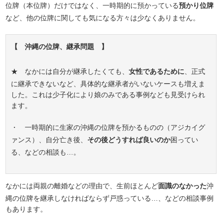
位牌（本位牌）だけではなく、一時期的に預かっている
預かり位牌
など、他の位牌に関しても気になる方々は少なくありません。
【 沖縄の位牌、継承問題 】
★ なかには自分が継承したくても、
女性であるために
、正式
に継承できないなど、具体的な継承者がいないケースも増えま
した。これは少子化により娘のみである事例なども見受けられ
ます。
・ 一時期的に生家の沖縄の位牌を預かるものの（アジカイグ
ァンス）、自分亡き後、
その後どうすれば良いのか
困ってい
る、などの相談も…。
なかには両親の離婚などの理由で、生前ほとんど
面識のなかった
沖
縄の位牌を継承しなければならず戸惑っている…、などの相談事例
もあります。