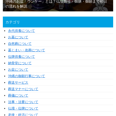
沖縄のお盆「ウンケー」とは？仏壇飾り・御膳・御願まで初日
の流れを解説
カテゴリ
永代供養について
お墓について
自然葬について
墓じまい・改葬について
位牌供養について
納骨堂について
お盆について
沖縄の御願行事について
葬送サービス
葬送マナーについて
葬儀について
法事・法要について
仏壇・位牌について
老後・終活について