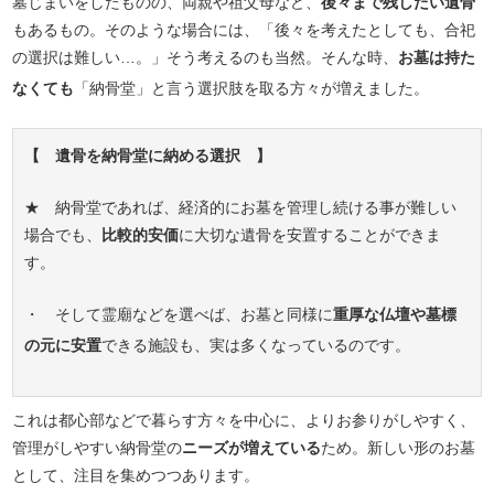
墓じまいをしたものの、両親や祖父母など、
後々まで残したい遺骨
もあるもの。そのような場合には、「後々を考えたとしても、合祀
の選択は難しい…。」そう考えるのも当然。そんな時、
お墓は持た
なくても
「納骨堂」と言う選択肢を取る方々が増えました。
【 遺骨を納骨堂に納める選択 】
★ 納骨堂であれば、経済的にお墓を管理し続ける事が難しい
場合でも、
比較的安価
に大切な遺骨を安置することができま
す。
・ そして霊廟などを選べば、お墓と同様に
重厚な仏壇や墓標
の元に安置
できる施設も、実は多くなっているのです。
これは都心部などで暮らす方々を中心に、よりお参りがしやすく、
管理がしやすい納骨堂の
ニーズが増えている
ため。新しい形のお墓
として、注目を集めつつあります。