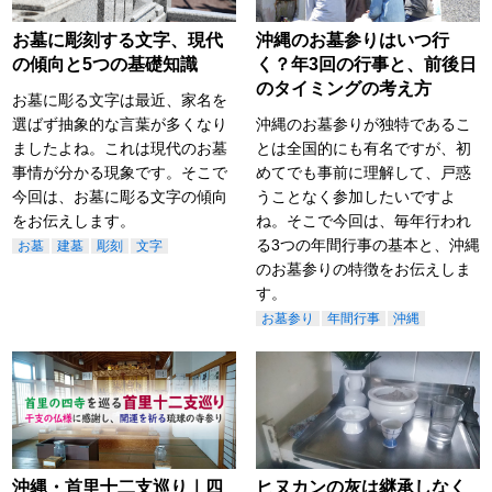
お墓に彫刻する文字、現代
沖縄のお墓参りはいつ行
の傾向と5つの基礎知識
く？年3回の行事と、前後日
のタイミングの考え方
お墓に彫る文字は最近、家名を
選ばず抽象的な言葉が多くなり
沖縄のお墓参りが独特であるこ
ましたよね。これは現代のお墓
とは全国的にも有名ですが、初
事情が分かる現象です。そこで
めてでも事前に理解して、戸惑
今回は、お墓に彫る文字の傾向
うことなく参加したいですよ
をお伝えします。
ね。そこで今回は、毎年行われ
る3つの年間行事の基本と、沖縄
お墓
建墓
彫刻
文字
のお墓参りの特徴をお伝えしま
す。
お墓参り
年間行事
沖縄
沖縄・首里十二支巡り｜四
ヒヌカンの灰は継承しなく