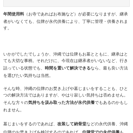
年間使用料
（お寺であればお布施など）が必要になりますが、継承
者がいなくても、位牌が永代供養により、丁寧に管理・供養されま
す。
いかがでしたでしょうか、沖縄では位牌もお墓とともに、継承はと
ても大切な事柄。それだけに、今現在は継承者がいないなど、行き
詰っている状態でも、
時間を置いて解決できる
なら、最も良い方法
を選びたい気持ちは当然。
そんな時、沖縄の位牌のお焚き上げや墓じまいをすることも、ひと
つの解決方法ではありますが、やはり寂しい気持ちは否めません。
そんな方々の
気持ちを汲み取った方法が永代供養
でもあるのかもし
れません。
墓じまいをするのであれば、
改装して納骨堂
などの永代供養、沖縄
位牌のお焚き上げを検討するのであれば、
位牌堂での永代供養
も、