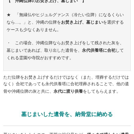
【 沖縄位牌のお焚き上げ、墓じまい 】
★ 「無縁仏やヒジュルグァンス（冷たい位牌）になるくらい
なら…。」と、沖縄の位牌を
お焚き上げ、墓じまい
を選択する
ケースも少なくありません。
・ この場合、沖縄位牌ならお焚き上げをして残された灰を、
墓じまいであれば、取り出した遺骨を、
永代供養塔に合祀
して
くれる霊園や寺院がおすすめです。
ただ位牌をお焚き上げするだけではなく（また、埋葬するだけでは
なく）合祀であっても永代供養塔に合祀埋葬されることで、他の遺
骨や沖縄位牌の灰と共に、
永代に渡り供養
をしてもらえます。
墓じまいした遺骨を、納骨堂に納める