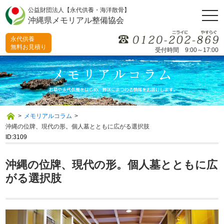
公益財団法人【永代供養・海洋散骨】
togg
沖縄県メモリアル整備協会
navi
永代供養
無料お見積り
受付時間 9:00～17:00
>
メモリアルコラム
>
沖縄の位牌、現代の形。個人墓とともに広がる選択肢
ID:3109
沖縄の位牌、現代の形。個人墓とともに広
がる選択肢