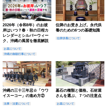
2026年（令和8年）のお彼
位牌のお焚き上げ。永代供
岸はいつ？春・秋の日程カ
養のための6つの基礎知識
レンダーとシルバーウィー
位牌供養について
ク、沖縄の風習を徹底解説
お墓について
沖縄の御願行事について
沖縄の三十三年忌☆「ウワ
墓石の種類と価格。石材屋
イスーコー」の進め方②
さんを選ぶ、７つの注意点
法事・法要について
お墓について