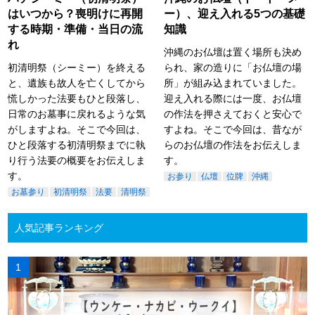
はいつから？喪明けに再開
ー）、迎え入れる5つの基礎
する時期・準備・当日の流
知識
れ
沖縄のお仏壇は置く場所も決め
初清明祭（シーミー）を終える
られ、家の造りに「お仏壇の場
と、遺族も故人を亡くしてから
所」が組み込まれていました。
慌しかった法要もひと段落し、
迎え入れる際には一度、お仏壇
日常のお墓事に戻れるような気
の作法を押さえておくと安心で
がしますよね。そこで今回は、
すよね。そこで今回は、昔なが
ひと段落する初清明祭までに執
らのお仏壇の作法をお伝えしま
り行う法要の概要をお伝えしま
す。
す。
お参り
仏壇
位牌
沖縄
お墓参り
初清明祭
法要
清明祭
人気記事ランキング