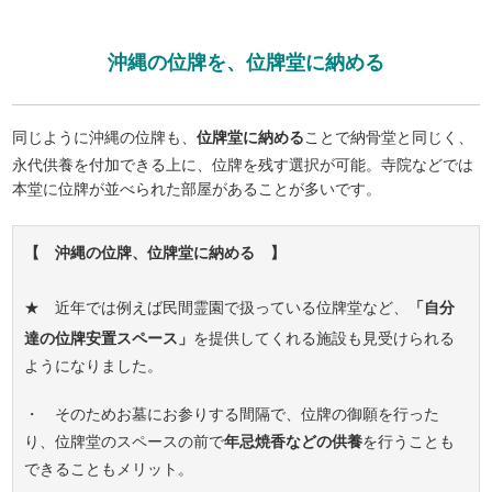
沖縄の位牌を、位牌堂に納める
同じように沖縄の位牌も、
位牌堂に納める
ことで納骨堂と同じく、
永代供養を付加できる上に、位牌を残す選択が可能。寺院などでは
本堂に位牌が並べられた部屋があることが多いです。
【 沖縄の位牌、位牌堂に納める 】
★ 近年では例えば民間霊園で扱っている位牌堂など、
「自分
達の位牌安置スペース」
を提供してくれる施設も見受けられる
ようになりました。
・ そのためお墓にお参りする間隔で、位牌の御願を行った
り、位牌堂のスペースの前で
年忌焼香などの供養
を行うことも
できることもメリット。