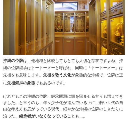
沖縄の位牌
は、他地域と比較してもとても大切な存在ですよね。沖
縄の位牌継承はトートーメーと呼ばれ、同時に「トートーメー」は
先祖をも意味します。
先祖を敬う文化
が象徴的な沖縄で、位牌は正
に
先祖崇拝の象徴
でもあるのです。
けれどもこの沖縄の位牌、継承問題に頭を悩ませる方々も増えてき
ました。と言うのも、年々少子化が進んでいる上に、若い世代の自
由な考え方も広がっている現代、細やかな沖縄の位牌のしきたりに
沿った、
継承者がいなくなっている
ことも…。