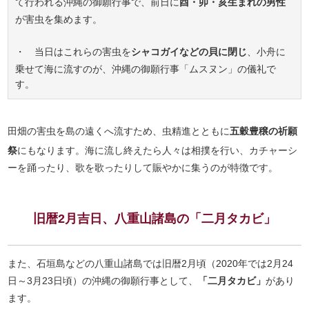
て行われる沖縄の御願行事で、前日に
酉・卯・亥生まれの男性
が害虫を集めます。
・ 当日はこれらの害虫を
シャコガイなどの貝に閉じ
、小舟に
乗せて海に流すのが、沖縄の御願行事「ムスヌン」の儀礼で
す。
田畑の害虫を島の遠くへ流すため、虫精進とともに
五穀豊穣の祈願
祭
にもなります。海に流し終えたら人々は相撲を行い、カチャーシ
ーを踊ったり、歌を歌ったりして賑やかに集うのが特徴です。
旧暦2月吉日、八重山諸島の「二月タカビ」
また、石垣島などの八重山諸島では旧暦2月頃（2020年では2月24
日～3月23日頃）の沖縄の御願行事として、
「二月タカビ」
があり
ます。