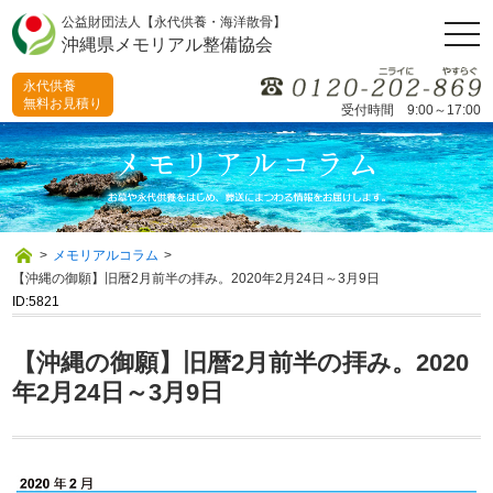
公益財団法人【永代供養・海洋散骨】
togg
沖縄県メモリアル整備協会
navi
永代供養
無料お見積り
受付時間 9:00～17:00
>
メモリアルコラム
>
【沖縄の御願】旧暦2月前半の拝み。2020年2月24日～3月9日
ID:5821
【沖縄の御願】旧暦2月前半の拝み。2020
年2月24日～3月9日