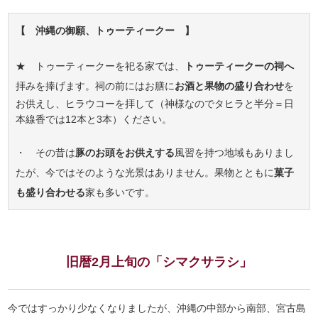
【 沖縄の御願、トゥーティークー 】
★ トゥーティークーを祀る家では、
トゥーティークーの祠へ
拝みを捧げます。祠の前にはお膳に
お酒と果物の盛り合わせ
を
お供えし、ヒラウコーを拝して（神様なのでタヒラと半分＝日
本線香では12本と3本）ください。
・ その昔は
豚のお頭をお供えする
風習を持つ地域もありまし
たが、今ではそのような光景はありません。果物とともに
菓子
も盛り合わせる
家も多いです。
旧暦2月上旬の「シマクサラシ」
今ではすっかり少なくなりましたが、沖縄の中部から南部、宮古島