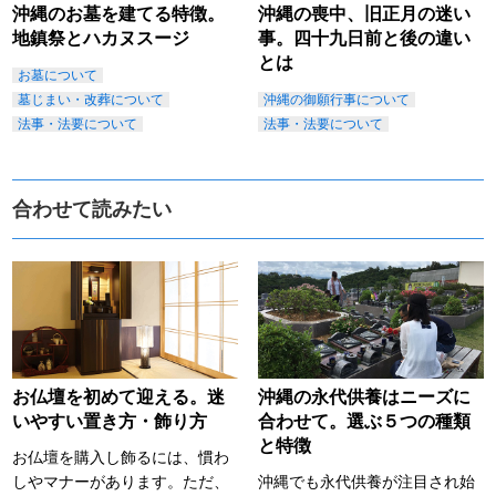
沖縄のお墓を建てる特徴。
沖縄の喪中、旧正月の迷い
地鎮祭とハカヌスージ
事。四十九日前と後の違い
とは
お墓について
墓じまい・改葬について
沖縄の御願行事について
法事・法要について
法事・法要について
合わせて読みたい
お仏壇を初めて迎える。迷
沖縄の永代供養はニーズに
いやすい置き方・飾り方
合わせて。選ぶ５つの種類
と特徴
お仏壇を購入し飾るには、慣わ
しやマナーがあります。ただ、
沖縄でも永代供養が注目され始