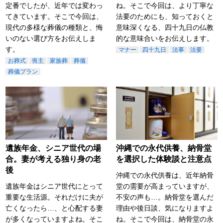
定番でしたが、近年では変わっ
ね。そこで今回は、より丁寧な
てきています。そこで今回は、
法要のためにも、知っておくと
現代の多様な葬儀の種類と、悔
意味深くなる、四十九日の仏教
いのない選び方をお伝えしま
的な意味合いをお伝えします。
す。
マナー
四十九日
法事
法要
お葬式
喪主
家族葬
葬儀
葬儀プラン
遺族年金、シニア世代の場
沖縄での永代供養、納骨堂
合。妻が考える独り身の老
を選択した体験談と注意点
後
沖縄での永代供養は、近年納骨
遺族年金はシニア世代にとって
堂の需要が高まっていますが、
重要な生活源。それだけに夫が
不安の声も…。納骨堂を選んだ
亡くなったら…、と心配する妻
理由や後日談、気になりますよ
が多くなっていますよね。そこ
ね。そこで今回は、納骨堂の永