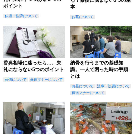
る！修復に悩まない5つの基
ポイント
本
仏壇・位牌について
お墓について
香典相場に迷ったら…。失
納骨を行うまでの基礎知
礼にならない5つのポイント
識。一人で困った時の手順
とは
葬儀について
葬送マナーについて
お墓について
法事・法要について
葬送マナーについて