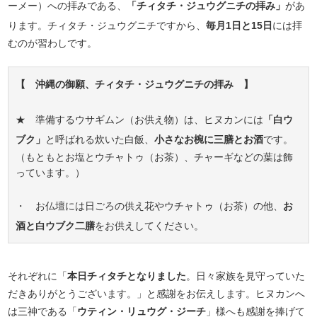
ーメー）への拝みである、
「チィタチ・ジュウグニチの拝み」
があ
ります。チィタチ・ジュウグニチですから、
毎月1日と15日
には拝
むのが習わしです。
【 沖縄の御願、チィタチ・ジュウグニチの拝み 】
★ 準備するウサギムン（お供え物）は、ヒヌカンには
「白ウ
ブク」
と呼ばれる炊いた白飯、
小さなお椀に三膳とお酒
です。
（もともとお塩とウチャトゥ（お茶）、チャーギなどの葉は飾
っています。）
・ お仏壇には日ごろの供え花やウチャトゥ（お茶）の他、
お
酒と白ウブク二膳
をお供えしてください。
それぞれに「
本日チィタチとなりました
。日々家族を見守っていた
だきありがとうございます。」と感謝をお伝えします。ヒヌカンへ
は三神である「
ウティン・リュウグ・ジーチ
」様へも感謝を捧げて