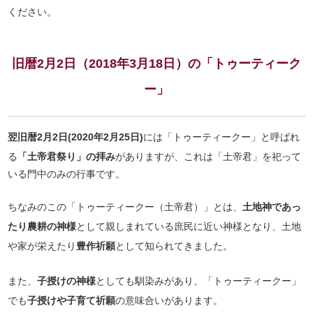
ください。
旧暦2月2日（2018年3月18日）の「トゥーティーク
ー」
翌旧暦2月2日(2020年2月25日)
には「トゥーティークー」と呼ばれ
る
「土帝君祭り」の拝み
がありますが、これは「土帝君」を祀って
いる門中のみの行事です。
ちなみのこの「トゥーティークー（土帝君）」とは、
土地神であっ
たり農耕の神様
として親しまれている庶民に近い神様となり、土地
や家が栄えたり
豊作祈願
として知られてきました。
また、
子授けの神様
としても馴染みがあり、「トゥーティークー」
でも
子授けや子育て祈願
の意味合いがあります。