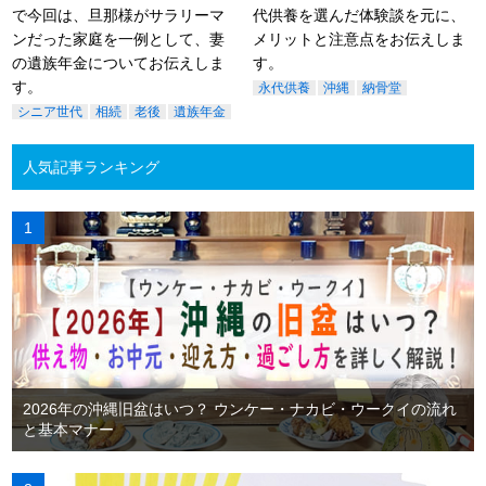
で今回は、旦那様がサラリーマ
代供養を選んだ体験談を元に、
ンだった家庭を一例として、妻
メリットと注意点をお伝えしま
の遺族年金についてお伝えしま
す。
す。
永代供養
沖縄
納骨堂
シニア世代
相続
老後
遺族年金
人気記事ランキング
2026年の沖縄旧盆はいつ？ ウンケー・ナカビ・ウークイの流れ
と基本マナー