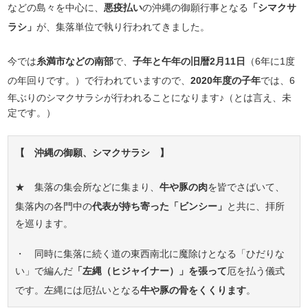
などの島々を中心に、
悪疫払い
の沖縄の御願行事となる
「シマクサ
ラシ」
が、集落単位で執り行われてきました。
今では
糸満市などの南部
で、
子年と午年の旧暦2月11日
（6年に1度
の年回りです。）で行われていますので、
2020年度の子年
では、6
年ぶりのシマクサラシが行われることになります♪（とは言え、未
定です。）
【 沖縄の御願、シマクサラシ 】
★ 集落の集会所などに集まり、
牛や豚の肉
を皆でさばいて、
集落内の各門中の
代表が持ち寄った「ビンシー」
と共に、拝所
を巡ります。
・ 同時に集落に続く道の東西南北に魔除けとなる「ひだりな
い」で編んだ
「左縄（ヒジャイナー）」を張って
厄を払う儀式
です。左縄には厄払いとなる
牛や豚の骨をくくります
。