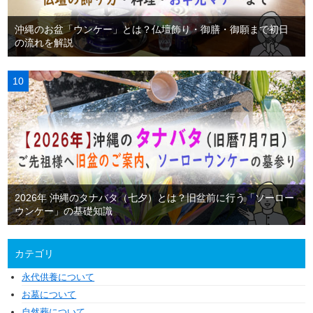
沖縄のお盆「ウンケー」とは？仏壇飾り・御膳・御願まで初日
の流れを解説
2026年 沖縄のタナバタ（七夕）とは？旧盆前に行う「ソーロー
ウンケー」の基礎知識
カテゴリ
永代供養について
お墓について
自然葬について