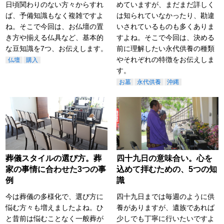
日頃関わりのない方々からすれ
めていますが、まだまだ詳しく
ば、予備知識もなく複雑ですよ
は知られていなかったり、勘違
ね。そこで今回は、お仏壇の置
いされているものも多くありま
き方や揃える仏具など、基本的
すよね。そこで今回は、決める
な豆知識を7つ、お伝えします。
前に理解したい永代供養の種類
やそれぞれの特徴をお伝えしま
仏壇
購入
す。
お墓
永代供養
沖縄
葬儀スタイルの選び方。葬
四十九日の意味合い。心を
家の事情に合わせた3つの事
込めて拝むための、5つの知
例
識
今は葬儀の多様化で、選び方に
四十九日までは毎週のように供
悩む方々も増えましたよね。ひ
養がありますが、遺族であれば
と昔前は悩むことなく一般葬が
少しでも丁寧に行いたいですよ