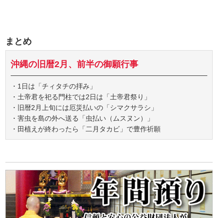
まとめ
沖縄の旧暦2月、前半の御願行事
・1日は「チィタチの拝み」
・土帝君を祀る門柱では2日は「土帝君祭り」
・旧暦2月上旬には厄災払いの「シマクサラシ」
・害虫を島の外へ送る「虫払い（ムスヌン）」
・田植えが終わったら「二月タカビ」で豊作祈願