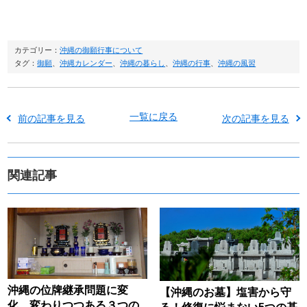
カテゴリー：
沖縄の御願行事について
タグ：
御願
、
沖縄カレンダー
、
沖縄の暮らし
、
沖縄の行事
、
沖縄の風習
一覧に戻る
前の記事を見る
次の記事を見る
関連記事
沖縄の位牌継承問題に変
【沖縄のお墓】塩害から守
化。変わりつつある３つの