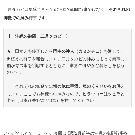
二月タカビは集落こぞっての沖縄の御願行事ではなく、
それぞれの
御嶽での拝み
行事です。
【 沖縄の御願、二月タカビ 】
★ 田植えを終了したら
門中の神人（カミンチュ）
を通して、
田植えの終了を報告します。二月タカビの拝みによって無事に
稲が育つ事を祈願するとともに、家族の健やかな暮らしを願う
のです。
・ それぞれの御嶽では
塩の他に芋酒、魚のくんせい
をお供え
します。ここでも神様への拝みなので、ヒラウコーはタヒラと
半分（日本線香12本と3本）を拝してください。
いかがでしたでしょうか、今回は旧暦2月前半の沖縄の御願行事を