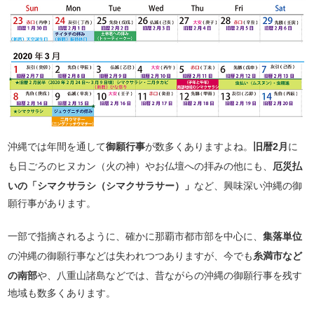
沖縄では年間を通して
御願行事
が数多くありますよね。
旧暦2月
に
も日ごろのヒヌカン（火の神）やお仏壇への拝みの他にも、
厄災払
いの「シマクサラシ（シマクサラサー）」
など、興味深い沖縄の御
願行事があります。
一部で指摘されるように、確かに那覇市都市部を中心に、
集落単位
の沖縄の御願行事などは失われつつありますが、今でも
糸満市など
の南部
や、八重山諸島などでは、昔ながらの沖縄の御願行事を残す
地域も数多くあります。