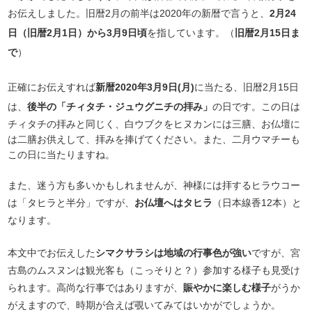
お伝えしました。旧暦2月の前半は2020年の新暦で言うと、
2月24
日（旧暦2月1日）から3月9日頃
を指しています。（
旧暦2月15日ま
で
）
正確にお伝えすれば
新暦2020年3月9日(月)
に当たる、旧暦2月15日
は、
後半の「チィタチ・ジュウグニチの拝み」
の日です。この日は
チィタチの拝みと同じく、白ウブクをヒヌカンには三膳、お仏壇に
は二膳お供えして、拝みを捧げてください。また、二月ウマチーも
この日に当たりますね。
また、迷う方も多いかもしれませんが、神様には拝するヒラウコー
は「タヒラと半分」ですが、
お仏壇へはタヒラ
（日本線香12本）と
なります。
本文中でお伝えした
シマクサラシは地域の行事色が強い
ですが、宮
古島のムスヌンは観光客も（こっそりと？）参加する様子も見受け
られます。高尚な行事ではありますが、
賑やかに楽しむ様子
がうか
がえますので、時期が合えば覗いてみてはいかがでしょうか。