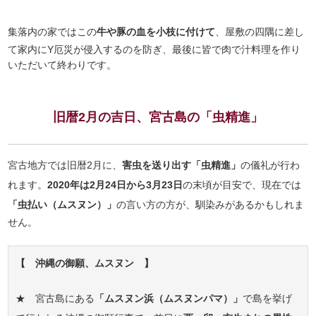
集落内の家ではこの
牛や豚の血を小枝に付けて
、屋敷の四隅に差し
て家内にY厄災が侵入するのを防ぎ、最後に皆で肉で汁料理を作り
いただいて終わりです。
旧暦2月の吉日、宮古島の「虫精進」
宮古地方では旧暦2月に、
害虫を送り出す「虫精進」
の儀礼が行わ
れます。
2020年は2月24日から3月23日
の末頃が目安で、現在では
「虫払い（ムスヌン）」
の言い方の方が、馴染みがあるかもしれま
せん。
【 沖縄の御願、ムスヌン 】
★ 宮古島にある
「ムスヌン浜（ムスヌンパマ）」
で島を挙げ