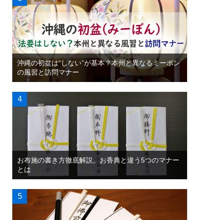
沖縄の初盆は“しない”が基本？本州と異なるミーボン
の風習と訪問マナー
お布施の書き方徹底解説。お香典と違う5つのマナー
とは