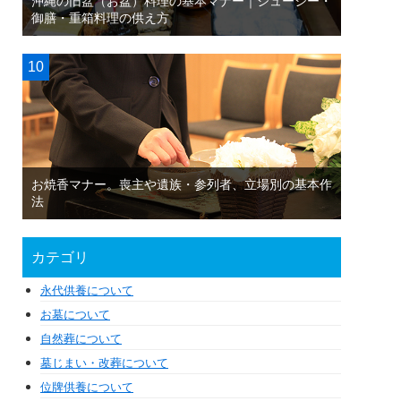
沖縄の旧盆（お盆）料理の基本マナー｜ジューシー・
御膳・重箱料理の供え方
お焼香マナー。喪主や遺族・参列者、立場別の基本作
法
カテゴリ
永代供養について
お墓について
自然葬について
墓じまい・改葬について
位牌供養について