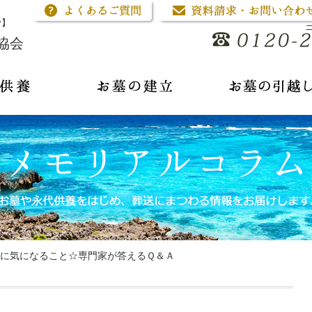
骨】
協会
に気になること☆専門家が答えるＱ＆Ａ