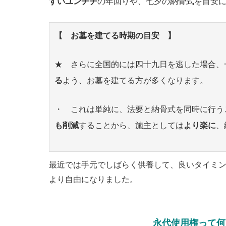
すいユンヂチ
の年回りや、七夕の納骨式を目安
【 お墓を建てる時期の目安 】
★ さらに全国的には四十九日を逃した場合、
る
よう、お墓を建てる方が多くなります。
・ これは単純に、法要と納骨式を同時に行う
も削減
することから、施主としては
より楽に
、
最近では手元でしばらく供養して、良いタイミ
より自由になりました。
永代使用権って何