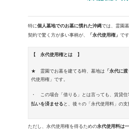
特に
個人墓地でのお墓に慣れた沖縄
では、霊園
契約で驚く方が多い事柄が、
「永代使用権」
で
【 永代使用権とは 】
★ 霊園でお墓を建てる時、墓地は
「永代に渡
代使用権」です。
・ この場合「借りる」とは言っても、賃貸住
払いを済ませる
と、後々の「永代使用料」の支
ただし、永代使用権を得るための
永代使用料は