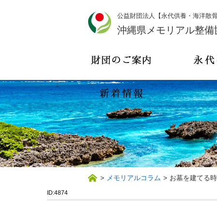
公益財団法人【永代供養・海洋散
沖縄県メモリアル整備
>
メモリアルコラム
>
お墓を建てる時
ID:4874