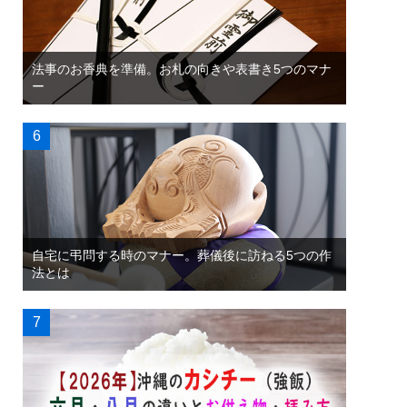
法事のお香典を準備。お札の向きや表書き5つのマナ
ー
自宅に弔問する時のマナー。葬儀後に訪ねる5つの作
法とは