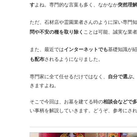
す
よね。専門的な言葉も多く、なかなか
突然理
ただ、石材店や霊園業者さんのように深い専門
問や不安の種を取り除く
ことは可能、誠実な業
また、最近では
インターネットでも
基礎知識が
も配布
されるようになりました。
専門家に全て任せるだけではなく、
自分で選ぶ
きますよね。
そこで今回は、お墓を建てる時の
相談会などで
い事柄を解説していきます。どうぞ、参考にさ