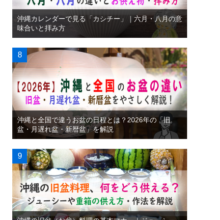
沖縄カレンダーで見る「カシチー」｜六月・八月の意
味合いと拝み方
沖縄と全国で違うお盆の日程とは？2026年の「旧
盆・月遅れ盆・新暦盆」を解説