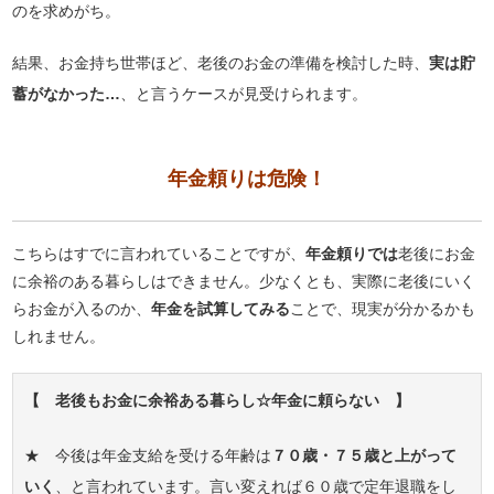
のを求めがち。
結果、お金持ち世帯ほど、老後のお金の準備を検討した時、
実は貯
蓄がなかった…
、と言うケースが見受けられます。
年金頼りは危険！
こちらはすでに言われていることですが、
年金頼りでは
老後にお金
に余裕のある暮らしはできません。少なくとも、実際に老後にいく
らお金が入るのか、
年金を試算してみる
ことで、現実が分かるかも
しれません。
【 老後もお金に余裕ある暮らし☆年金に頼らない 】
★ 今後は年金支給を受ける年齢は
７０歳・７５歳と上がって
いく
、と言われています。言い変えれば６０歳で定年退職をし