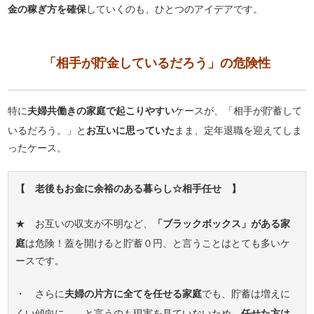
金の稼ぎ方を確保
していくのも、ひとつのアイデアです。
「相手が貯金しているだろう」の危険性
特に
夫婦共働きの家庭で起こりやすい
ケースが、「相手が貯蓄して
いるだろう。」と
お互いに思っていた
まま、定年退職を迎えてしま
ったケース。
【 老後もお金に余裕のある暮らし☆相手任せ 】
★ お互いの収支が不明など、
「ブラックボックス」がある家
庭
は危険！蓋を開けると貯蓄０円、と言うことはとても多いケ
ースです。
・ さらに
夫婦の片方に全てを任せる家庭
でも、貯蓄は増えに
くい傾向に…。と言うのも現実を見ていないため、
任せた方は