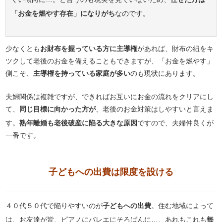
「お金を燃やす存在」になりがち
なのです。
少なくとも
お財布を握っている方に主導権
があれば、財布の紐をキ
ツクして老後のお金を備えることもできますが、「お金を燃やす」
側こそ、
主導権を持っている家庭が多い
のも現状にあります。
夫婦関係は複雑ですが、できればお互いにお金の流れをクリアにし
て、
同じ目標に向かった方が
、老後のお金対策はしやすいと言えま
す。
熟年離婚も老後破産に陥る大きな原因
ですので、夫婦仲良くが
一番です。
子どもへの出費は限度を設ける
４０代５０代で陥りやすいのが
子どもへの出費
。住む地域によって
は、お友達が皆、ピアノにバレエにそろばんに…、あれもこれも
毎