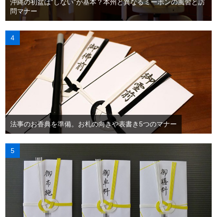
沖縄の初盆は“しない”が基本？本州と異なるミーボンの風習と訪
問マナー
法事のお香典を準備。お札の向きや表書き5つのマナー