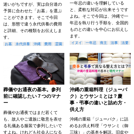
一年忌の違いを理解している
迷いがちですが、実は自分達の
と、柔軟な対応が出来そうです
予算に合わせた「お墓」を選ぶ
よね。そこで今回は、沖縄で一
ことができます。そこで今回
年忌を執り行う手順を、全国的
は、形態で違う永代供養の費用
ものとの違いを中心にお伝えし
と詳細、その種類をお伝えしま
ます。
す。
イヌイ
一年忌
喪主
法事
法要
お墓
永代供養
沖縄
費用
霊園
葬儀やお通夜の基本。参列
沖縄の重箱料理（ジューバ
前に確認したい７つのマナ
ク）とウサンミとは？慶
ー
事・弔事の違いと詰め方・
供え方
葬儀やお通夜ではまだ若くて
も、故人やご遺族に敬意を表せ
沖縄の重箱「ジューバク」に詰
る礼儀ある服装で参列したいで
めるお供え料理「ウサンミ（御
すよね。けれども社会人になる
三味）」の基本を解説。旧盆や