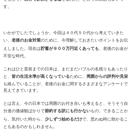
す。
いかがでしたでしょうか、今回は４０代５０代から考えていきた
い、
老後のお金対策
のために、今理解しておきたいポイントをお伝
えしました。現在は
貯蓄が９００万円近くあっても
、老後のお金が
不安な時代。
これはひと昔前までの日本は、まだまだバブルの名残りもあったり
と、
皆の生活水準が高くなっている
ために、
周囲からの評判や見栄
も絡んでいることが、老後のお金に関するさまざまなアンケートで
見えてきています。
とは言え、今の日本では周囲のお付き合いも考えると、そうそう自
分達の価値観ばかりで
節約する訳にも行かない
もの。できることか
ら、気付いた時から、
少しずつ始めるだけ
で、思わぬ時に助かるこ
ともあるのかもしれません。