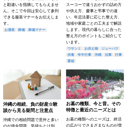
と勘違いを指摘してもらえませ
スーコーで違うおかずの詰め方
ん。そこで今回は安心して参列
や供え方、慶事と弔事での違
できる服装マナーをお伝えしま
い、年忌法要に応じた整え方、
す。
地域や家庭ごとの工夫まで解説
します。現代の暮らしに合った
お通夜
葬儀
葬儀マナー
整え方のポイントもご紹介して
います。
ウサンミ
お供え物
ジューバク
供養
年中行事
沖縄
法事
行事
重箱
お墓の種類、今と昔。その
沖縄の相続、負の財産☆験
特徴と最近のニーズとは
談から見る疑問と注意点
お墓の種類へのニーズは、終活
沖縄での相続問題で意外と多い
の広がりでさまざまなものが増
のが借金問題。気持ちとは別