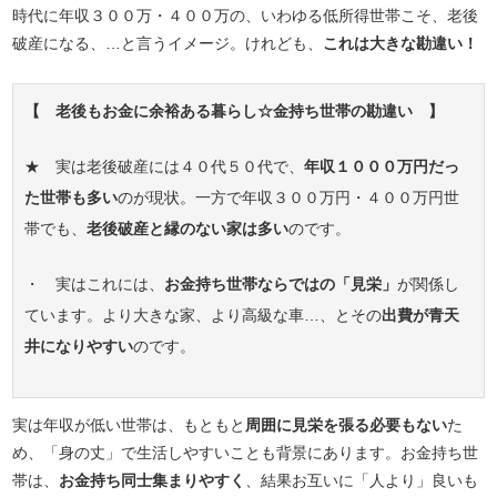
時代に年収３００万・４００万の、いわゆる低所得世帯こそ、老後
破産になる、…と言うイメージ。けれども、
これは大きな勘違い！
【 老後もお金に余裕ある暮らし☆金持ち世帯の勘違い 】
★ 実は老後破産には４０代５０代で、
年収１０００万円だっ
た世帯も多い
のが現状。一方で年収３００万円・４００万円世
帯でも、
老後破産と縁のない家は多い
のです。
・ 実はこれには、
お金持ち世帯ならではの「見栄」
が関係し
ています。より大きな家、より高級な車…、とその
出費が青天
井になりやすい
のです。
実は年収が低い世帯は、もともと
周囲に見栄を張る必要もない
た
め、「身の丈」で生活しやすいことも背景にあります。お金持ち世
帯は、
お金持ち同士集まりやすく
、結果お互いに「人より」良いも