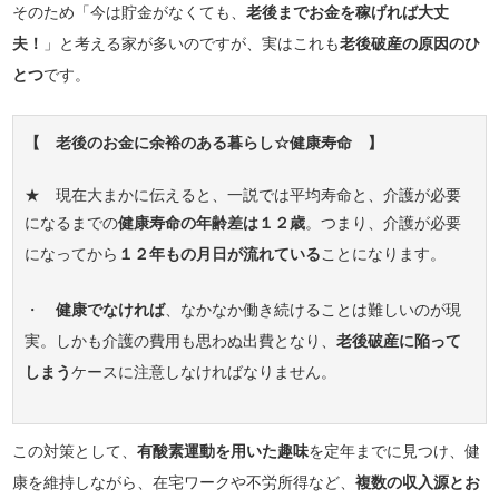
そのため「今は貯金がなくても、
老後までお金を稼げれば大丈
夫！
」と考える家が多いのですが、実はこれも
老後破産の原因のひ
とつ
です。
【 老後のお金に余裕のある暮らし☆健康寿命 】
★ 現在大まかに伝えると、一説では平均寿命と、介護が必要
になるまでの
健康寿命の年齢差は１２歳
。つまり、介護が必要
になってから
１２年もの月日が流れている
ことになります。
・
健康でなければ
、なかなか働き続けることは難しいのが現
実。しかも介護の費用も思わぬ出費となり、
老後破産に陥って
しまう
ケースに注意しなければなりません。
この対策として、
有酸素運動を用いた趣味
を定年までに見つけ、健
康を維持しながら、在宅ワークや不労所得など、
複数の収入源とお