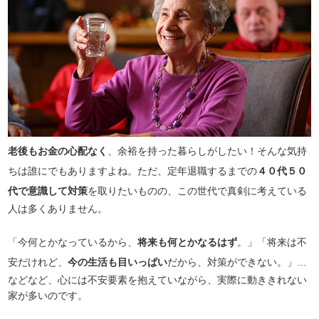
老後もお金の心配なく
、余裕を持った暮らしがしたい！そんな気持
ちは誰にでもありますよね。ただ、定年退職するまでの
４０代５０
代で意識して対策
を取りたいものの、この世代で真剣に考えている
人は多くありません。
「今何とかなっているから、
将来も何とかなるはず
。」「将来は不
安だけれど、
今の生活も目いっぱい
だから、対策ができない。」…
などなど、心には不安要素を抱えていながら、実際に動ききれない
家が多いのです。