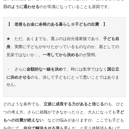
日のように通わせる
のが常識になっていることも原因です。
【 老後もお金に余裕のある暮らし☆子どもの出費 】
★ ただ、あくまでも、選ぶのは自分達家族であり、
子ども自
身
。実際に子どもがやりたがっているものなのか、親としての
見栄ではないか…、
一考してから決める
のが賢明。
・ さらに
金額的な一線を決め
て、時には私学ではなく
国公立
に決めさせる
のも、決して子どもにとって悪いことではありま
せん。
どのような条件でも、
立派に成長する力があると信じる
のも、ひと
つの考え方。さらに就職ができなかったりと、大人になっても
子ど
もへの出費が絶えない
、などの悩みがありますが、ここでも子ども
を信じて、
自分で解決させる道
を選んだ、と言う体験談も多いで