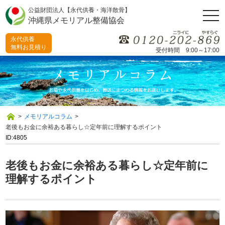
公益財団法人【永代供養・海洋散骨】
togg
沖縄県メモリアル整備協会
navi
永代供養
無料お見積り
受付時間 9:00～17:00
>
メモリアルコラム
>
老後もお金に余裕ある暮らし☆定年前に理解するポイント
ID:4805
老後もお金に余裕ある暮らし☆定年前に
理解するポイント