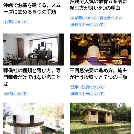
沖縄で人気の散骨☆業者に
沖縄でお墓を建てる。スム
頼む方が良い5つの理由
ーズに進める５つの手順
自然葬について
葬送サービス
お墓について
葬送マナーについて
葬儀社の種類と選び方。専
三回忌法要の進め方。施主
門業者だけではない窓口と
が行う段取りと７つの手順
は
法事・法要について
葬儀について
葬送マナーについて