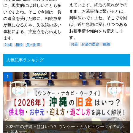
えています。終活の流れがその
に、現実的には難しいことも多
まま、お墓事情に繋がるとは、
いですよね。そこで今回は、負
興味深いですよね。そこで今回
の遺産を受けた際に、相続放棄
は、近年急激に変わりつつある
が気になる方や、失敗談の多い
お墓事情や傾向をお伝えしま
事柄による、注意点をお伝えし
す。
ます。
お墓
お墓の歴史
種類
沖縄
相続
負の財産
人気記事ランキング
2026年の沖縄旧盆はいつ？ ウンケー・ナカビ・ウークイの流れ
と基本マナー