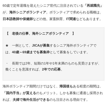
60歳で定年退職を迎えたシニア世代に注目されている
「再就職先」
が、
海外シニアボランティア
。ボランティアで求められる職種は、
日本語教師や保健師
などの他、家畜飼育、
IT関連
などもあります。
【 老後の仕事、海外シニアボランティア 】
★ 一例として、
JICAが募集
するシニア海外ボランティアで
は、
40歳～69歳までを募集枠
として募集をしています。
・ 長期では2年、短期の1年や1年未満のものも見受けますが、
働くことを意識すれば、
2年での応募
。
海外ボランティア期間だけではなく、
帰国後も
ある程度の期間は、
「国内手当」が貰える
のもメリット。しかも募集に通過し採用され
れば、
夫婦で海外生活ができる
のも注目される理由です。