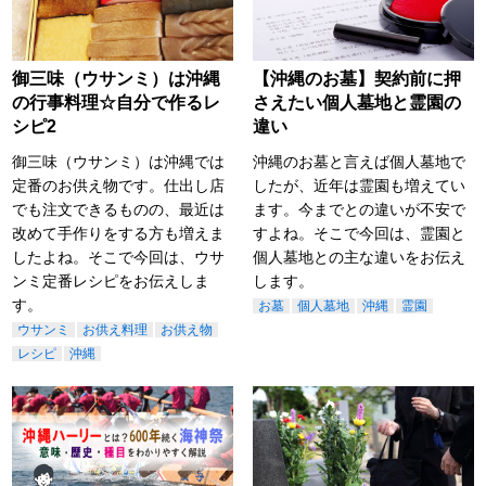
御三味（ウサンミ）は沖縄
【沖縄のお墓】契約前に押
の行事料理☆自分で作るレ
さえたい個人墓地と霊園の
シピ2
違い
御三味（ウサンミ）は沖縄では
沖縄のお墓と言えば個人墓地で
定番のお供え物です。仕出し店
したが、近年は霊園も増えてい
でも注文できるものの、最近は
ます。今までとの違いが不安で
改めて手作りをする方も増えま
すよね。そこで今回は、霊園と
したよね。そこで今回は、ウサ
個人墓地との主な違いをお伝え
ンミ定番レシピをお伝えしま
します。
す。
お墓
個人墓地
沖縄
霊園
ウサンミ
お供え料理
お供え物
レシピ
沖縄