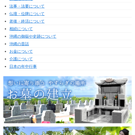
法事・法要について
仏壇・位牌について
老後・終活について
相続について
沖縄の御嶽や史跡について
沖縄の昔話
お金について
介護について
日本の年中行事