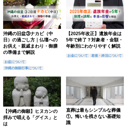
沖縄の旧盆③ナカビ（中
【2025年改正】遺族年金は
日）の過ごし方｜仏壇への
5年で終了？対象者・金額・
お供え・親戚まわり・御膳
年齢別にわかりやすく解説
の準備まで解説
お金について
老後・終活について
お盆について
沖縄の御願行事について
直葬は最もシンプルな葬儀
【沖縄の御願】ヒヌカンの
①。悔いを残さない基礎知
拝みで唱える「グイス」と
識
は