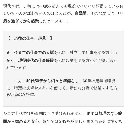
現代70代…、時には80歳を超えても現役でバリバリ頑張っているお
じいちゃんおばあちゃんのほとんどが、
自営業
。そのなかには、
60
歳を過ぎてから起業
したケースも…。
【 老後の仕事、起業 】
★
今までの仕事での人脈
を元に、独立して仕事をする方々も
多く、
現役時代の仕事経験
を元に起業をする方が約五割と言わ
れています。
・ 一方、
40代50代から細々と準備
をし、60歳の定年退職後
に、特定の技術やスキルを使って、新たな分野で起業をする方
もいるのが特徴。
シニア世代では融資制度も見受けられますが、
まずは無理のない範
囲から始める
と安心。近年ではSNSを駆使した集客も充分に役立ち