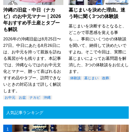
沖縄の旧盆・中日（ナカ
墓じまいを決めた理由。迷
ビ）のお中元マナー｜2026
う時に聞く3つの体験談
年おすすめ手土産とタブー
墓じまいを決断するとなると、
も解説
どこかで罪悪感を覚える事
2026年の沖縄旧盆は8月25日〜
も…。事前にいくつかの体験談
27日。中日にあたる8月26日に
を聞いて、納得して決めたいで
は、お中元を持って親族を訪ね
すよね。そこで今回は、実際に
る風習が今も残ります。本記事
墓じまいによってお墓問題を解
では、沖縄ならではのお中元文
消した、3つの体験談をお伝えし
化とマナー、贈って喜ばれるお
ます。
すすめ品やタブー、訪問できな
体験談
墓じまい
改葬
いときの対応法まで詳しく解説
します。
お中元
お盆
ナカビ
沖縄
人気記事ランキング