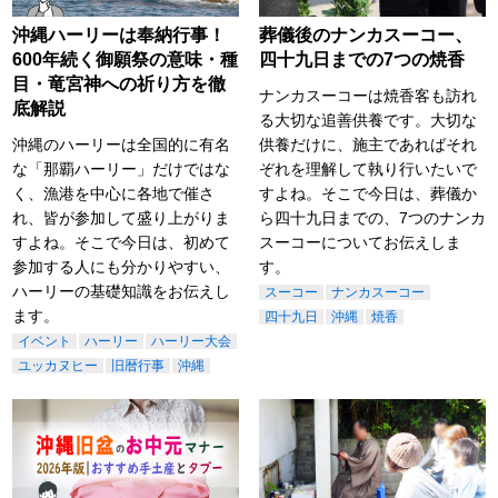
沖縄ハーリーは奉納行事！
葬儀後のナンカスーコー、
600年続く御願祭の意味・種
四十九日までの7つの焼香
目・竜宮神への祈り方を徹
ナンカスーコーは焼香客も訪れ
底解説
る大切な追善供養です。大切な
沖縄のハーリーは全国的に有名
供養だけに、施主であればそれ
な「那覇ハーリー」だけではな
ぞれを理解して執り行いたいで
く、漁港を中心に各地で催さ
すよね。そこで今日は、葬儀か
れ、皆が参加して盛り上がりま
ら四十九日までの、7つのナンカ
すよね。そこで今日は、初めて
スーコーについてお伝えしま
参加する人にも分かりやすい、
す。
ハーリーの基礎知識をお伝えし
スーコー
ナンカスーコー
ます。
四十九日
沖縄
焼香
イベント
ハーリー
ハーリー大会
ユッカヌヒー
旧暦行事
沖縄