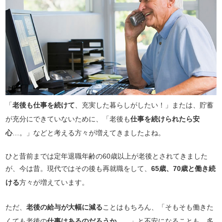
「
老後も仕事を続けて
、充実した暮らしがしたい！」または、貯蓄
が充分にできていないために、「老後も
仕事を続けられたら安
心
…。」などと考える方々が増えてきましたよね。
ひと昔前までは定年退職年齢の60歳以上が老後とされてきました
が、今は昔。現代ではその後も再就職をして、
65歳、70歳と働き続
ける
方々が増えています。
ただ、
老後の給与が大幅に減る
ことはもちろん、「そもそも働きた
くても老後の
仕事はあるのだろうか…
。」と不安になることも、多