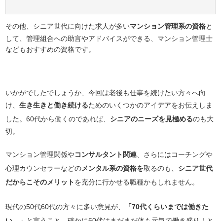
その他、シニア世代に向けた求人が多い
マンション管理系の資格
と
して、管理組合への助言やアドバイスができる、マンション管理士
などもおすすめの資格です。
いかがでしたでしょうか、今回は老後も仕事を続けたい方々へ向
け、
生き生きと働き続ける
ためのいくつかのアイデアをお伝えしま
した。60代から働くのであれば、
シニアのニーズを見極める
のも大
切。
マンション管理関係や
コンサルタント関連
、さらにはコーチングや
心理カウンセラーなどの
メンタル系の資格を
取るのも、
シニア世代
だからこそのメリット
を充分に行かせる職種かもしれません。
現代の50代60代の方々に多い意見が、
「70代くらいまでは働きた
い。」
と言うこと。確かに60代はまだまだ体も元気で働き盛り！と