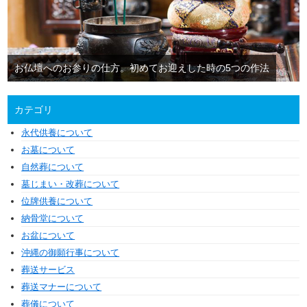
お仏壇へのお参りの仕方。初めてお迎えした時の5つの作法
カテゴリ
永代供養について
お墓について
自然葬について
墓じまい・改葬について
位牌供養について
納骨堂について
お盆について
沖縄の御願行事について
葬送サービス
葬送マナーについて
葬儀について