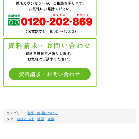
カテゴリー：
老後・終活について
タグ：
おひとり様
、
終活
、
老後