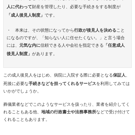
人に代わって
財産を管理したり、必要な手続きをする制度が
「成人後見人制度」
です。
・ 本来は、その状態になってから
行政が後見人を決める
こと
になるのですが、「知らない人に任せたくない。」と言う場合
には、
元気な内に
信頼できる人や会社を指定できる
「任意成人
後見人制度」
があります。
この成人後見人をはじめ、病院に入院する際に必要となる
保証人
、
死後に必要な
手続きなどを担ってくれるサービス
を利用してみては
いかがでしょうか。
葬儀業者などでこのようなサービスを扱ったり、業者を紹介してく
れることもある他、
地域の行政書士や法務事務所
などで受け付けて
くれることもあります。