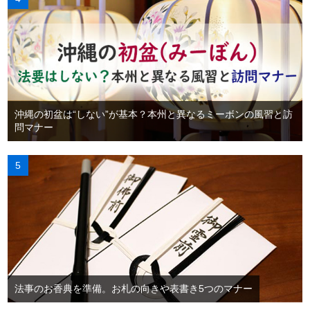
沖縄の初盆は“しない”が基本？本州と異なるミーボンの風習と訪
問マナー
法事のお香典を準備。お札の向きや表書き5つのマナー