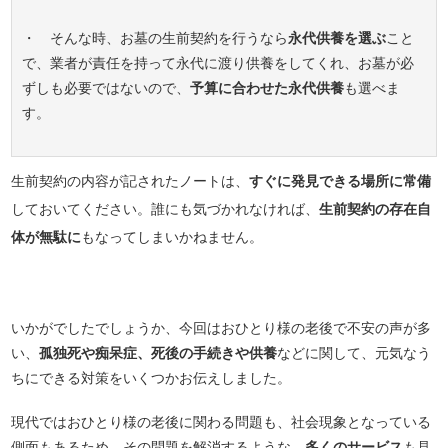
・ そんな時、お墓の生前契約を行うなら
永代供養を選ぶ
こと
で、業者が責任を持って永代に渡り供養をしてくれ、お墓が必
ずしも必要ではないので、
予算に合わせた永代供養
も選べま
す。
生前契約の内容が記されたノートは、
すぐに発見できる場所に常備
しておいてください。誰にも気づかれなければ、
生前契約の存在自
体が無駄に
もなってしまいかねません。
いかがでしたでしょうか、今回はおひとり様の老後で不安の声が多
い、
孤独死や痴呆症、死後の手続きや供養
などに関して、元気なう
ちにできる対策をいくつかお伝えしました。
現代ではおひとり様の老後に関わる問題も、社会現象となっている
側面もあるため、その問題を解消するような、
多くのサービス
も見