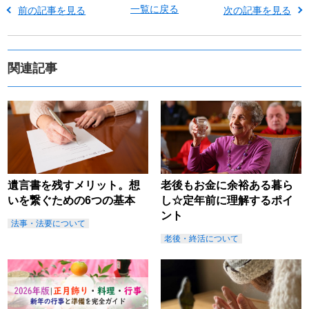
一覧に戻る
前の記事を見る
次の記事を見る
関連記事
遺言書を残すメリット。想
老後もお金に余裕ある暮ら
いを繋ぐための6つの基本
し☆定年前に理解するポイ
ント
法事・法要について
老後・終活について