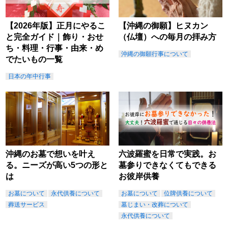
【2026年版】正月にやるこ
【沖縄の御願】ヒヌカン
と完全ガイド｜飾り・おせ
（仏壇）への毎月の拝み方
ち・料理・行事・由来・め
沖縄の御願行事について
でたいもの一覧
日本の年中行事
沖縄のお墓で想いを叶え
六波羅蜜を日常で実践。お
る。ニーズが高い5つの形と
墓参りできなくてもできる
は
お彼岸供養
お墓について
永代供養について
お墓について
位牌供養について
葬送サービス
墓じまい・改葬について
永代供養について