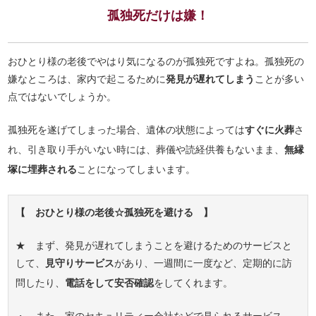
孤独死だけは嫌！
おひとり様の老後でやはり気になるのが孤独死ですよね。孤独死の
嫌なところは、家内で起こるために
発見が遅れてしまう
ことが多い
点ではないでしょうか。
孤独死を遂げてしまった場合、遺体の状態によっては
すぐに火葬
さ
れ、引き取り手がいない時には、葬儀や読経供養もないまま、
無縁
塚に埋葬される
ことになってしまいます。
【 おひとり様の老後☆孤独死を避ける 】
★ まず、発見が遅れてしまうことを避けるためのサービスと
して、
見守りサービス
があり、一週間に一度など、定期的に訪
問したり、
電話をして安否確認
をしてくれます。