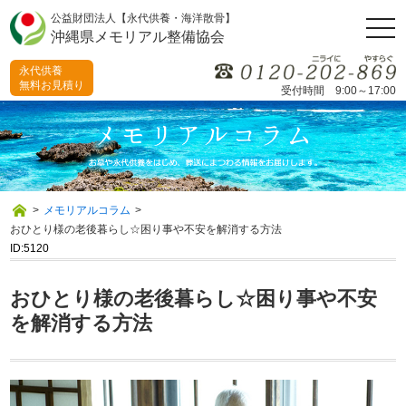
公益財団法人【永代供養・海洋散骨】
togg
沖縄県メモリアル整備協会
navi
永代供養
無料お見積り
受付時間 9:00～17:00
>
メモリアルコラム
>
おひとり様の老後暮らし☆困り事や不安を解消する方法
ID:5120
おひとり様の老後暮らし☆困り事や不安
を解消する方法