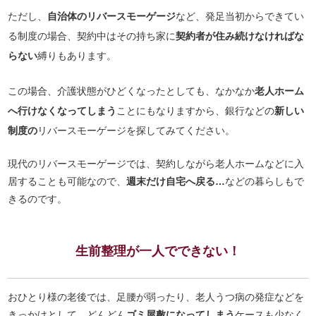
ただし、
自治体のリバースモーゲージ
など、発足当初からできてい
る制度の場合、契約中はその持ち家に
契約者が住み続けなければな
らない
縛りもあります。
この場合、介護状態がひどくなったとしても、なかなか
老人ホーム
へ行けなくなってしまう
ことにもなりますから、銀行などの
新しい
制度の
リバースモーゲージを探してみてください。
現代のリバースモーゲージでは、契約しながら老人ホームなどに入
居することも可能なので、
週末だけ自宅へ戻る…
などの暮らしもで
きるのです。
生前整理が一人でできない！
おひとり様の老後では、足腰が弱ったり、老人うつ病の発症などを
きっかけとして、どんどん
ゴミ屋敷になってしまう
ケースも少なく