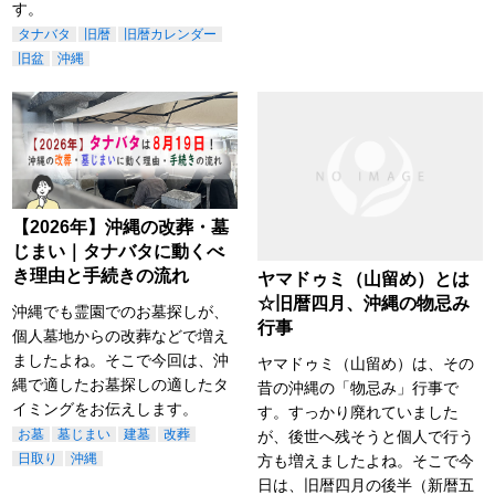
す。
タナバタ
旧暦
旧暦カレンダー
旧盆
沖縄
【2026年】沖縄の改葬・墓
じまい｜タナバタに動くべ
き理由と手続きの流れ
ヤマドゥミ（山留め）とは
☆旧暦四月、沖縄の物忌み
沖縄でも霊園でのお墓探しが、
行事
個人墓地からの改葬などで増え
ましたよね。そこで今回は、沖
ヤマドゥミ（山留め）は、その
縄で適したお墓探しの適したタ
昔の沖縄の「物忌み」行事で
イミングをお伝えします。
す。すっかり廃れていました
お墓
墓じまい
建墓
改葬
が、後世へ残そうと個人で行う
日取り
沖縄
方も増えましたよね。そこで今
日は、旧暦四月の後半（新暦五