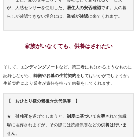
・ また、家のセキュリティー会社などで見られるサービス
が、人感センサーを使用した、
居住人の安否確認
です。人の暮
らしが確認できない場合には、
業者が確認
に来てくれます。
家族がいなくても、供養はされたい
そして、
エンディングノート
など、第三者にも分かるようなものに
記録しながら、
葬儀やお墓の生前契約
をしてはいかがでしょうか。
生前契約により業者が責任を持って供養をしてくれます。
【 おひとり様の老後☆永代供養 】
★ 孤独死を遂げてしまうと、
制度に基づいて火葬
されて無縁
塚に埋葬されますが、その際には読経供養などの
供養は行いま
せん
。