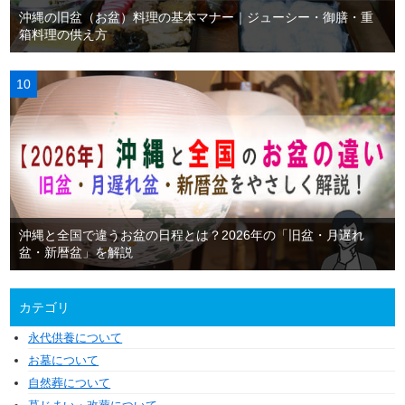
沖縄の旧盆（お盆）料理の基本マナー｜ジューシー・御膳・重
箱料理の供え方
沖縄と全国で違うお盆の日程とは？2026年の「旧盆・月遅れ
盆・新暦盆」を解説
カテゴリ
永代供養について
お墓について
自然葬について