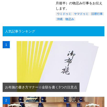
月後半）の物忌み行事をお伝え
します。
ウミドゥミ
ヤマドゥミ
旧暦行事
沖縄
物忌み
人気記事ランキング
お布施の書き方マナー☆金額を書く3つの注意点