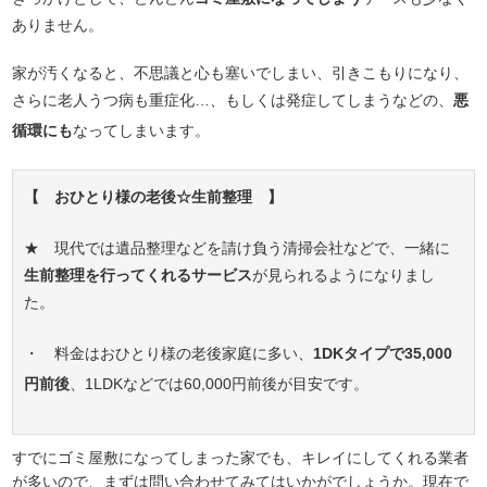
ありません。
家が汚くなると、不思議と心も塞いでしまい、引きこもりになり、
さらに老人うつ病も重症化…、もしくは発症してしまうなどの、
悪
循環にも
なってしまいます。
【 おひとり様の老後☆生前整理 】
★ 現代では遺品整理などを請け負う清掃会社などで、一緒に
生前整理を行ってくれるサービス
が見られるようになりまし
た。
・ 料金はおひとり様の老後家庭に多い、
1DKタイプで35,000
円前後
、1LDKなどでは60,000円前後が目安です。
すでにゴミ屋敷になってしまった家でも、キレイにしてくれる業者
が多いので、まずは問い合わせてみてはいかがでしょうか。現在で