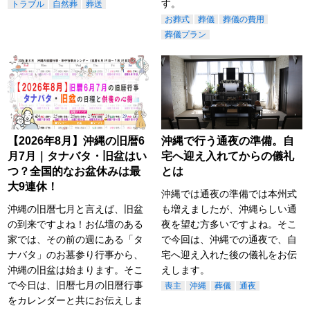
す。
トラブル
自然葬
葬送
お葬式
葬儀
葬儀の費用
葬儀プラン
【2026年8月】沖縄の旧暦6
沖縄で行う通夜の準備。自
月7月｜タナバタ・旧盆はい
宅へ迎え入れてからの儀礼
つ？全国的なお盆休みは最
とは
大9連休！
沖縄では通夜の準備では本州式
沖縄の旧暦七月と言えば、旧盆
も増えましたが、沖縄らしい通
の到来ですよね！お仏壇のある
夜を望む方多いですよね。そこ
家では、その前の週にある「タ
で今回は、沖縄での通夜で、自
ナバタ」のお墓参り行事から、
宅へ迎え入れた後の儀礼をお伝
沖縄の旧盆は始まります。そこ
えします。
で今日は、旧暦七月の旧暦行事
喪主
沖縄
葬儀
通夜
をカレンダーと共にお伝えしま