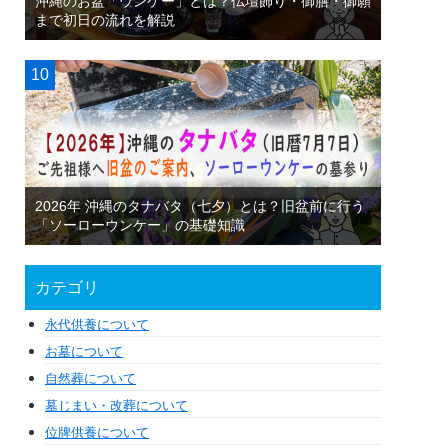
沖縄のお盆「ウンケー」とは？仏壇飾り・御膳・御願
まで初日の流れを解説
2026年 沖縄のタナバタ（七夕）とは？旧盆前に行う
「ソーローウンケー」の基礎知識
カテゴリ
永代供養について
お墓について
自然葬について
墓じまい・改葬について
位牌供養について