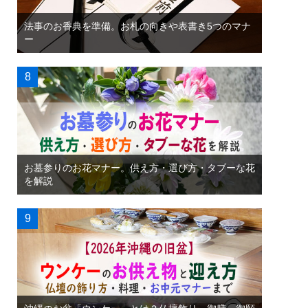
法事のお香典を準備。お札の向きや表書き5つのマナ
ー
お墓参りのお花マナー。供え方・選び方・タブーな花
を解説