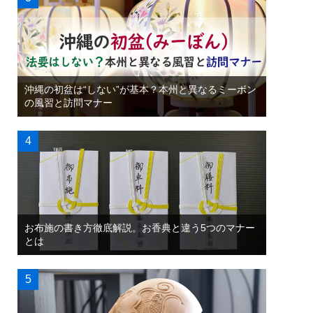
沖縄の初盆は“しない”が基本？本州と異なるミーボン
の風習と訪問マナー
お布施の書き方徹底解説。お香典と違う5つのマナー
とは