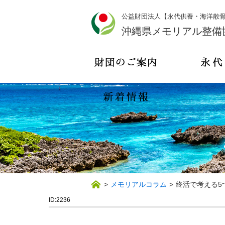
公益財団法人【永代供養・海洋散
沖縄県メモリアル整備
>
メモリアルコラム
>
終活で考える5
ID:2236