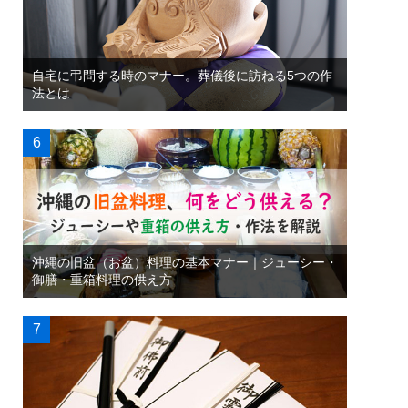
自宅に弔問する時のマナー。葬儀後に訪ねる5つの作
法とは
沖縄の旧盆（お盆）料理の基本マナー｜ジューシー・
御膳・重箱料理の供え方