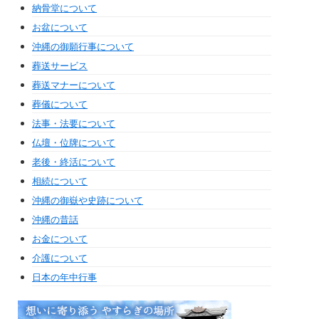
納骨堂について
お盆について
沖縄の御願行事について
葬送サービス
葬送マナーについて
葬儀について
法事・法要について
仏壇・位牌について
老後・終活について
相続について
沖縄の御嶽や史跡について
沖縄の昔話
お金について
介護について
日本の年中行事