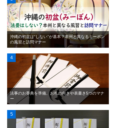
沖縄の初盆は“しない”が基本？本州と異なるミーボン
の風習と訪問マナー
法事のお香典を準備。お札の向きや表書き5つのマナ
ー