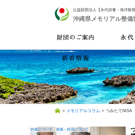
公益財団法人【永代供養・海洋散
沖縄県メモリアル整備
>
メモリアルコラム
>
つみたてNISA
お金について
老後・終活について