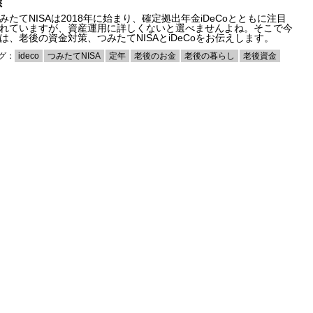
標
みたてNISAは2018年に始まり、確定拠出年金iDeCoとともに注目
れていますが、資産運用に詳しくないと選べませんよね。そこで今
は、老後の資金対策、つみたてNISAとiDeCoをお伝えします。
グ：
ideco
つみたてNISA
定年
老後のお金
老後の暮らし
老後資金