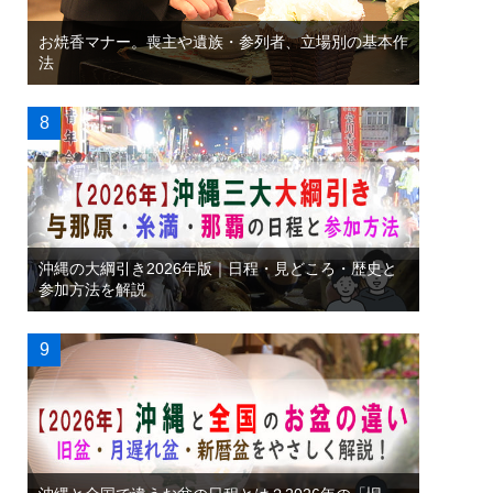
お焼香マナー。喪主や遺族・参列者、立場別の基本作
法
沖縄の大綱引き2026年版｜日程・見どころ・歴史と
参加方法を解説