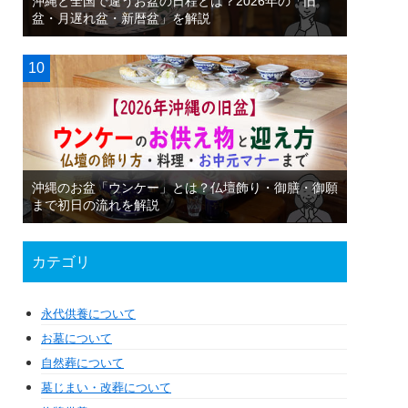
沖縄と全国で違うお盆の日程とは？2026年の「旧
盆・月遅れ盆・新暦盆」を解説
沖縄のお盆「ウンケー」とは？仏壇飾り・御膳・御願
まで初日の流れを解説
カテゴリ
永代供養について
お墓について
自然葬について
墓じまい・改葬について