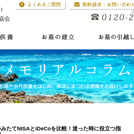
骨】
協会
つみたてNISAとiDeCoを比較！迷った時に役立つ指