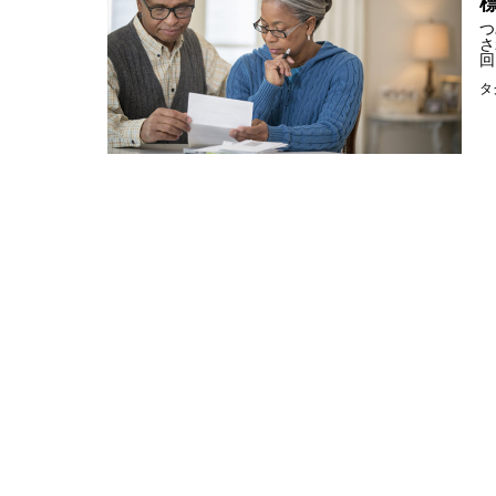
つ
さ
回
タ