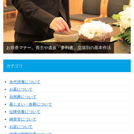
お焼香マナー。喪主や遺族・参列者、立場別の基本作法
カテゴリ
永代供養について
お墓について
自然葬について
墓じまい・改葬について
位牌供養について
納骨堂について
お盆について