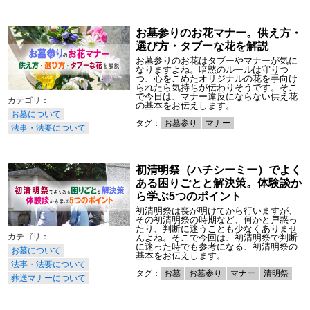
お墓参りのお花マナー。供え方・
選び方・タブーな花を解説
お墓参りのお花はタブーやマナーが気に
なりますよね。暗黙のルールは守りつ
つ、心をこめたオリジナルの花を手向け
られたら気持ちが伝わりそうです。そこ
で今日は、マナー違反にならない供え花
の基本をお伝えします。
お墓について
タグ：
お墓参り
マナー
法事・法要について
初清明祭（ハチシーミー）でよく
ある困りごとと解決策。体験談か
ら学ぶ5つのポイント
初清明祭は喪が明けてから行いますが、
その初清明祭の時期など、何かと戸惑っ
たり、判断に迷うことも少なくありませ
んよね。そこで今回は、初清明祭で判断
に迷った時でも参考になる、初清明祭の
お墓について
基本をお伝えします。
法事・法要について
タグ：
お墓
お墓参り
マナー
清明祭
葬送マナーについて