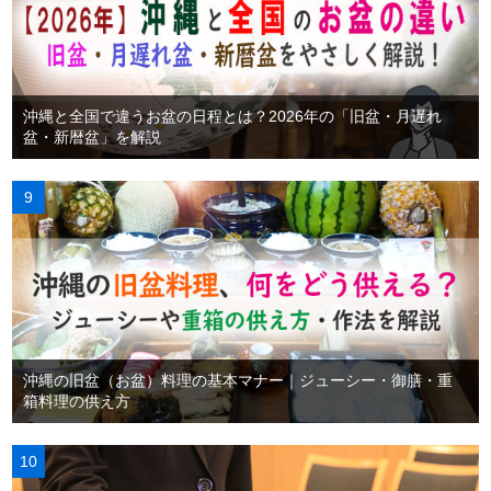
沖縄と全国で違うお盆の日程とは？2026年の「旧盆・月遅れ
盆・新暦盆」を解説
沖縄の旧盆（お盆）料理の基本マナー｜ジューシー・御膳・重
箱料理の供え方