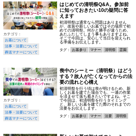
はじめての清明祭Q&A。参加前
に知っておきたい10の疑問に答
えます
初清明祭は通常なら問題はありません
が、改装や新しいお墓ではその場所で初
めての清明祭。何かと勝手が違うため、
あたふたしてしまう事もありますよね。
そこで今回は、安心して当日を迎えられ
お墓について
る準備をお伝えします。
法事・法要について
タグ：
お墓参り
マナー
清明祭
霊園
葬送マナーについて
喪中のシーミー（清明祭）はどう
する？故人が亡くなってからの法
要の流れと心構え
初清明祭を行う頃は喪が明けるため、新
しくお墓を建てた場合でも、一連の作業
を済ませて落ち着きたいですよね。そこ
で今回は、初清明祭を行うタイミング
と、新しいお墓を建てた際のそれまでの
お墓について
法要をお伝えします。
法事・法要について
タグ：
お墓参り
マナー
法要
清明祭
葬送マナーについて