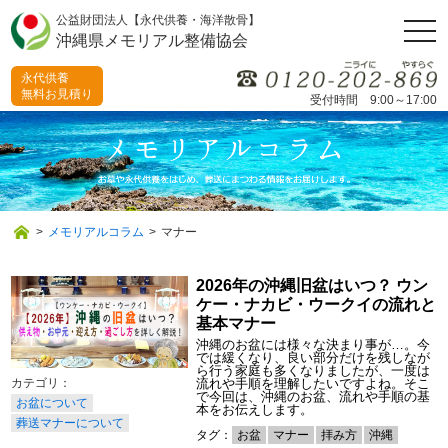
公益財団法人【永代供養・海洋散骨】
togg
沖縄県メモリアル整備協会
navi
永代供養
無料お見積り
受付時間 9:00～17:00
>
メモリアルコラム
>
マナー
2026年の沖縄旧盆はいつ？ ウン
ケー・ナカビ・ウークイの流れと
基本マナー
沖縄のお盆には様々な決まり事が…。今
では緩くなり、良い部分だけを残しなが
ら行う家庭も多くなりましたが、一度は
流れや手順を理解したいですよね。そこ
で今回は、沖縄のお盆、流れや手順の基
お盆について
本をお伝えします。
葬送マナーについて
タグ：
お盆
マナー
拝み方
沖縄