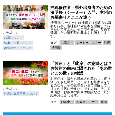
沖縄移住者・県外出身者のための
清明祭（シーミー）入門。本州の
お墓参りとここが違う
清明祭(シーミー）は沖縄では有名なお墓
参り行事、意味合いや基本を理解して行
きたいですよね。そこで今回は、改めて
確認したい清明祭の基本をお伝えしま
す。
お墓について
タグ：
お墓参り
シーミー
マナー
沖縄
法事・法要について
清明祭
葬送マナーについて
「彼岸」と「此岸」の意味とは？
お彼岸の由来に隠された「あの世
とこの世」の物語
お彼岸は、昔から日本人の暮らしに寄り
添ってきた風習。せっかくお墓参りをす
るのなら、その意味合いまで理解して、
後々の世代に伝えたいですよね。そこで
今回は、お彼岸の由来や物語など、豆知
沖縄の御願行事について
識をお伝えします。
タグ：
お墓参り
お彼岸
マナー
供養