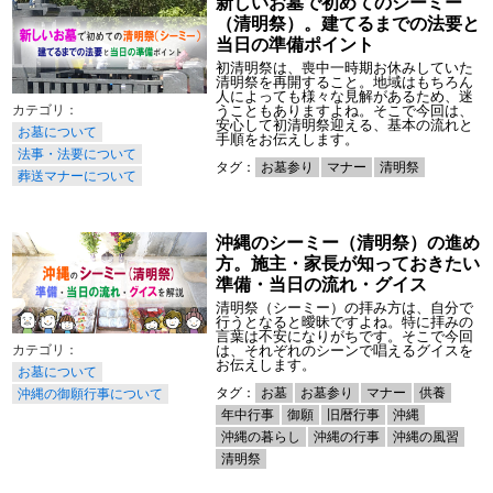
新しいお墓で初めてのシーミー
（清明祭）。建てるまでの法要と
当日の準備ポイント
初清明祭は、喪中一時期お休みしていた
清明祭を再開すること。地域はもちろん
人によっても様々な見解があるため、迷
うこともありますよね。そこで今回は、
安心して初清明祭迎える、基本の流れと
お墓について
手順をお伝えします。
法事・法要について
タグ：
お墓参り
マナー
清明祭
葬送マナーについて
沖縄のシーミー（清明祭）の進め
方。施主・家長が知っておきたい
準備・当日の流れ・グイス
清明祭（シーミー）の拝み方は、自分で
行うとなると曖昧ですよね。特に拝みの
言葉は不安になりがちです。そこで今回
は、それぞれのシーンで唱えるグイスを
お伝えします。
お墓について
タグ：
お墓
お墓参り
マナー
供養
沖縄の御願行事について
年中行事
御願
旧暦行事
沖縄
沖縄の暮らし
沖縄の行事
沖縄の風習
清明祭