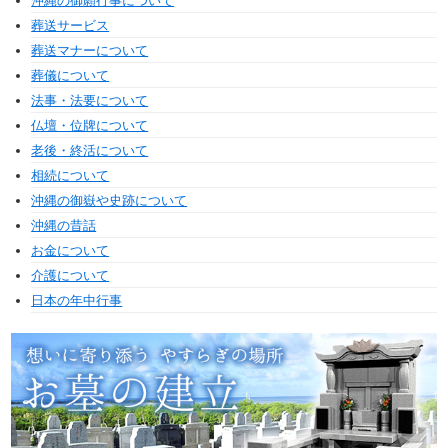
沖縄の御願行事について
葬送サービス
葬送マナーについて
葬儀について
法事・法要について
仏壇・位牌について
老後・終活について
相続について
沖縄の御嶽や史跡について
沖縄の昔話
お金について
介護について
日本の年中行事