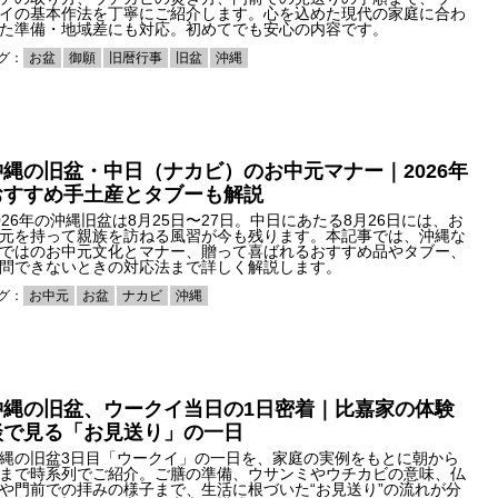
イの基本作法を丁寧にご紹介します。心を込めた現代の家庭に合わ
た準備・地域差にも対応。初めてでも安心の内容です。
グ：
お盆
御願
旧暦行事
旧盆
沖縄
沖縄の旧盆・中日（ナカビ）のお中元マナー｜2026年
おすすめ手土産とタブーも解説
026年の沖縄旧盆は8月25日〜27日。中日にあたる8月26日には、お
元を持って親族を訪ねる風習が今も残ります。本記事では、沖縄な
ではのお中元文化とマナー、贈って喜ばれるおすすめ品やタブー、
問できないときの対応法まで詳しく解説します。
グ：
お中元
お盆
ナカビ
沖縄
沖縄の旧盆、ウークイ当日の1日密着｜比嘉家の体験
談で見る「お見送り」の一日
縄の旧盆3日目「ウークイ」の一日を、家庭の実例をもとに朝から
まで時系列でご紹介。ご膳の準備、ウサンミやウチカビの意味、仏
や門前での拝みの様子まで、生活に根づいた“お見送り”の流れが分