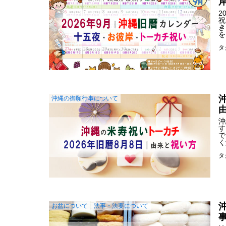
2
祝
き
を
タ
沖縄の御願行事について
沖
す
で
く
タ
お盆について
法事・法要について