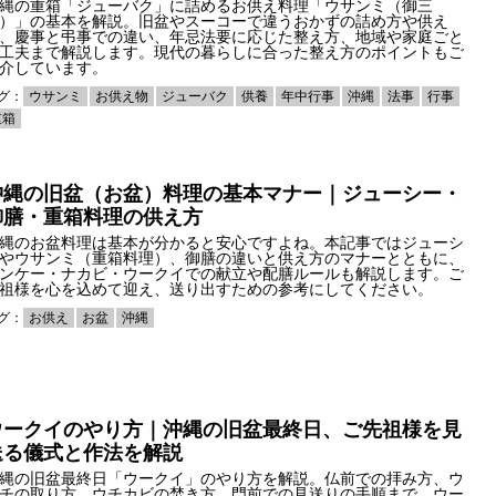
縄の重箱「ジューバク」に詰めるお供え料理「ウサンミ（御三
）」の基本を解説。旧盆やスーコーで違うおかずの詰め方や供え
、慶事と弔事での違い、年忌法要に応じた整え方、地域や家庭ごと
工夫まで解説します。現代の暮らしに合った整え方のポイントもご
介しています。
グ：
ウサンミ
お供え物
ジューバク
供養
年中行事
沖縄
法事
行事
重箱
沖縄の旧盆（お盆）料理の基本マナー｜ジューシー・
御膳・重箱料理の供え方
縄のお盆料理は基本が分かると安心ですよね。本記事ではジューシ
やウサンミ（重箱料理）、御膳の違いと供え方のマナーとともに、
ンケー・ナカビ・ウークイでの献立や配膳ルールも解説します。ご
祖様を心を込めて迎え、送り出すための参考にしてください。
グ：
お供え
お盆
沖縄
ウークイのやり方｜沖縄の旧盆最終日、ご先祖様を見
送る儀式と作法を解説
縄の旧盆最終日「ウークイ」のやり方を解説。仏前での拝み方、ウ
チの取り方、ウチカビの焚き方、門前での見送りの手順まで、ウー