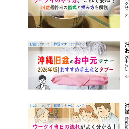
ク
せ
タ
お盆について
葬送マナーについて
2
中
ら
訪
タ
お盆について
葬送マナーについて
沖
夜
前