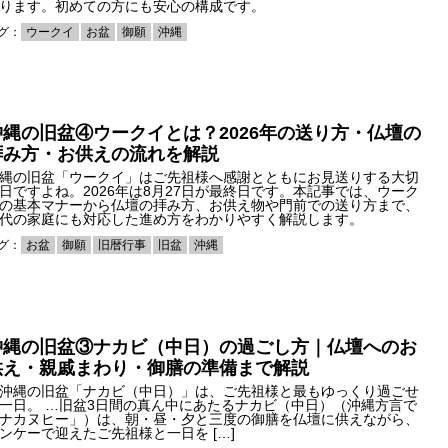
ります。初めての方にも安心の構成です。
グ：
ウークイ
お盆
御願
沖縄
沖縄の旧盆④ウークイとは？2026年の送り方・仏壇の
拝み方・お供えの流れを解説
縄の旧盆「ウークイ」はご先祖様へ感謝とともにお見送りする大切
日ですよね。2026年は8月27日が最終日です。本記事では、ウーク
の基本マナーから仏壇の拝み方、お供え物や門前での送り方まで、
代の家庭にも対応した進め方をわかりやすく解説します。
グ：
お盆
御願
旧暦行事
旧盆
沖縄
沖縄の旧盆③ナカビ（中日）の過ごし方｜仏壇へのお
供え・親戚まわり・御膳の準備まで解説
沖縄の旧盆「ナカビ（中日）」は、ご先祖様と最もゆっくり過ごせ
一日。 …旧盆3日間の真ん中にあたるナカビ（中日）（沖縄方言で
ナカヌヒー」）は、朝・昼・夕と三度の御膳を仏壇に供えながら、
ンケーで迎えたご先祖様と一日を […]