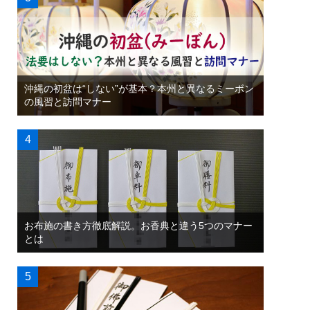
沖縄の初盆は“しない”が基本？本州と異なるミーボン
の風習と訪問マナー
お布施の書き方徹底解説。お香典と違う5つのマナー
とは