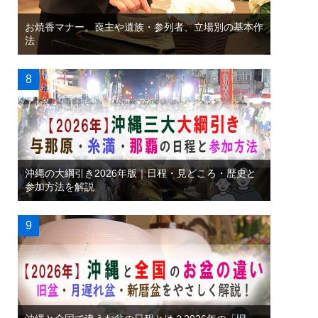
お焼香マナー。喪主や遺族・参列者、立場別の基本作
法
沖縄の大綱引き2026年版｜日程・見どころ・歴史と
参加方法を解説