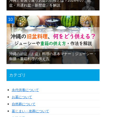
沖縄と全国で違うお盆の日程とは？2026年の「旧
盆・月遅れ盆・新暦盆」を解説
沖縄の旧盆（お盆）料理の基本マナー｜ジューシー・
御膳・重箱料理の供え方
カテゴリ
永代供養について
お墓について
自然葬について
墓じまい・改葬について