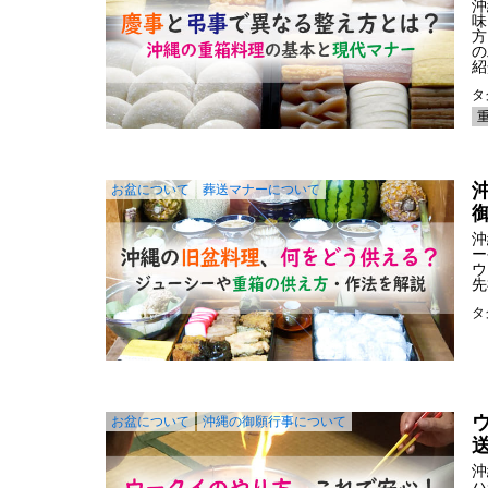
沖
味
方
の
紹
タ
お盆について
葬送マナーについて
沖
ー
ウ
先
タ
お盆について
沖縄の御願行事について
沖
ハ