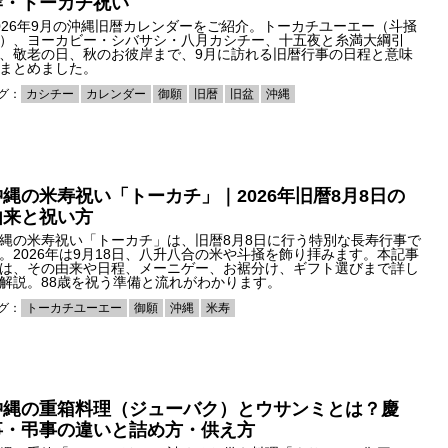
岸・トーカチ祝い
026年9月の沖縄旧暦カレンダーをご紹介。トーカチユーエー（斗掻
）、ヨーカビー・シバサシ・八月カシチー、十五夜と糸満大綱引
、敬老の日、秋のお彼岸まで、9月に訪れる旧暦行事の日程と意味
まとめました。
グ：
カシチー
カレンダー
御願
旧暦
旧盆
沖縄
沖縄の米寿祝い「トーカチ」｜2026年旧暦8月8日の
由来と祝い方
縄の米寿祝い「トーカチ」は、旧暦8月8日に行う特別な長寿行事で
。2026年は9月18日、八升八合の米や斗掻を飾り拝みます。本記事
は、その由来や日程、メーニゲー、お裾分け、ギフト選びまで詳し
解説。88歳を祝う準備と流れがわかります。
グ：
トーカチユーエー
御願
沖縄
米寿
沖縄の重箱料理（ジューバク）とウサンミとは？慶
事・弔事の違いと詰め方・供え方