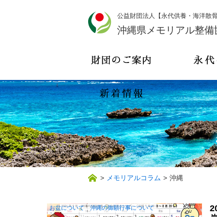
公益財団法人【永代供養・海洋散
沖縄県メモリアル整備
>
メモリアルコラム
>
沖縄
お盆について
沖縄の御願行事について