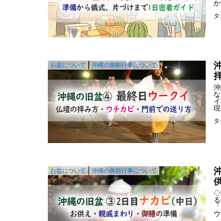
か
タ
お盆について
沖縄の御願行事について
沖
な
イ
現
タ
お盆について
沖縄の御願行事について
◇
る
「
ウ