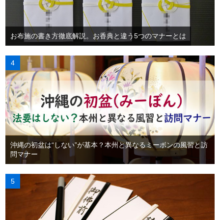
お布施の書き方徹底解説。お香典と違う5つのマナーとは
沖縄の初盆は“しない”が基本？本州と異なるミーボンの風習と訪
問マナー