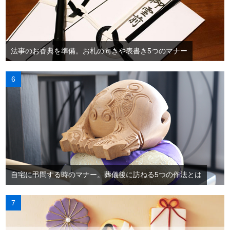
法事のお香典を準備。お札の向きや表書き5つのマナー
自宅に弔問する時のマナー。葬儀後に訪ねる5つの作法とは