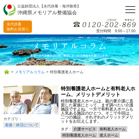
公益財団法人【永代供養・海洋散骨】
togg
沖縄県メモリアル整備協会
navi
永代供養
無料お見積り
受付時間 9:00～17:00
>
メモリアルコラム
>
特別養護老人ホーム
特別養護老人ホームと有料老人ホ
ーム、メリットデメリット
特別養護老人ホームは、親の要介護に直
面した家族にとって、まず調べたい介護
施設ですよね。一方で有料老人ホームも
人気ある施設のひとつ。そこで今回は、
二つの施設、それぞれのメリットデメリ
ットをお伝えします。
老後・終活について
タグ：
介護サービス
有料老人ホーム
特別養護老人ホーム
老人ホーム