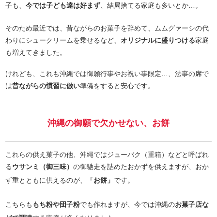
子も、
今では子ども達は好まず
、結局捨てる家庭も多いとか…。
そのため最近では、昔ながらのお菓子を辞めて、ムムグァーシの代
わりにシュークリームを乗せるなど、
オリジナルに盛りつける
家庭
も増えてきました。
けれども、これも沖縄では御願行事やお祝い事限定…、法事の席で
は
昔ながらの慣習に倣い
準備をすると安心です。
沖縄の御願で欠かせない、お餅
これらの供え菓子の他、沖縄ではジューバク（重箱）などと呼ばれ
る
ウサンミ（御三味）
の御馳走を詰めたおかずを供えますが、おか
ず重とともに供えるのが、
「お餅」
です。
こちらも
もち粉や団子粉
でも作れますが、今では沖縄の
お菓子店な