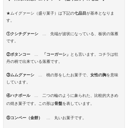
★ムイグァーシ（盛り菓子）は下記の
七品目
が基本となりま
す。
①クシチグァーシ
… 先端が波状になっている、板状の落雁
です。
②ボタンコー
…
「コーガーシ」
とも言います。コチラは牡
丹の柄で出来ている落雁です。
③ムムグァーシ
… 桃の形をしたお菓子で、
女性の胸
を意味
しています。
④ハナボール
… 二つの輪のように象られた、比較的大きめ
の焼き菓子です。この形は
骨盤
を表しています。
⑤コンペー（金餅）
… 丸いお菓子です。