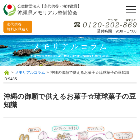
公益財団法人【永代供養・海洋散骨】
togg
沖縄県メモリアル整備協会
navi
永代供養
無料お見積り
受付時間 9:00～17:00
>
メモリアルコラム
>
沖縄の御願で供えるお菓子☆琉球菓子の豆知識
ID:9485
沖縄の御願で供えるお菓子☆琉球菓子の豆
知識