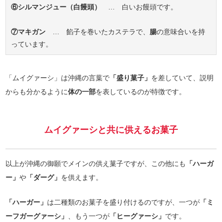
⑥シルマンジュー（白饅頭）
… 白いお饅頭です。
⑦マキガン
… 餡子を巻いたカステラで、
腸
の意味合いを持
っています。
「ムイグァーシ」は沖縄の言葉で
「盛り菓子」
を差していて、説明
からも分かるように
体の一部
を表しているのが特徴です。
ムイグァーシと共に供えるお菓子
以上が沖縄の御願でメインの供え菓子ですが、この他にも
「ハーガ
ー」
や
「ダーグ」
を供えます。
「ハーガー」
は二種類のお菓子を盛り付けるのですが、一つが
「ミ
ーフガーグァーシ」
、もう一つが
「ヒーグァーシ」
です。