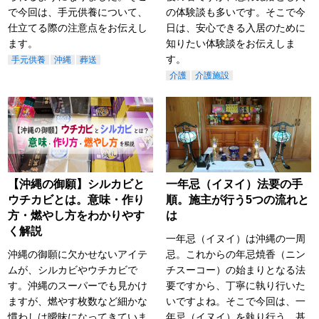
で今回は、手元供養について、
の体験談も多いです。そこで今
仕立てる際の注意点をお伝えし
日は、安心できる入居のために
ます。
知りたい体験談をお伝えしま
す。
手元供養
沖縄
葬送
介護
介護施設
【沖縄の御願】シルカビと
一年忌（イヌイ）法要の手
ウチカビとは。意味・作り
順。施主が行う5つの流れと
方・燃やし方をわかりやす
は
く解説
一年忌（イヌイ）は沖縄の一周
沖縄の御願に欠かせないアイテ
忌。これからの年忌焼香（ニン
ムが、シルカビやウチカビで
チスーコー）の始まりとなる法
す。沖縄のスーパーでも見かけ
要ですから、丁寧に執り行いた
ますが、燃やす枚数など細かな
いですよね。そこで今回は、一
慣わしは曖昧になってきていま
年忌（イヌイ）を執り行う、基