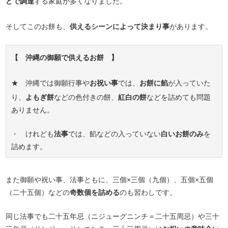
どで調達
する家庭が多くなりました。
そしてこのお餅も、
供えるシーンによって決まり事
があります。
【 沖縄の御願で供えるお餅 】
★ 沖縄では御願行事や
お祝い事
では、
お餅に餡
が入っていた
り、
よもぎ餅
などの色付きの餅、
紅白の餅
などを詰めても問題
ありません。
・ けれども
法事
では、餡などの入っていない
白いお餅のみ
を
詰めます。
また御願や祝い事、法事ともに、三個×三個（九個）、五個×五個
（二十五個）などの
奇数個を詰める
のも習わしです。
同じ法事でも二十五年忌（ニジューグニンチ＝二十五周忌）や三十