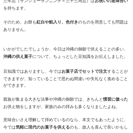
三年忌（サンジューサンニンチ＝三十三周忌）は
お祝いの意味合い
を持ちます。
そのため、お餅も
紅白や餡入り、色付き
のものを用意しても問題は
ありません。
いかがでしたでしょうか、今日は沖縄の御願で供えることの多い、
沖縄の供え菓子
について、ちょっとした豆知識をお伝えしました。
豆知識ではありますし、今では
お菓子店でセットで注文
することが
できますが、知っていることで思わぬ間違いや失礼なく進めること
ができます。
親族が集まる大きな法事や沖縄の御願では、きちんと
慣習に倣った
お供え物をしますが、家族のみの拝みも多くなりましたよね。
意味合いさえ理解して拝めているのなら、本文でもあったように、
今では
気軽に現代のお菓子を供える
のも、故人も喜んで良いかもし