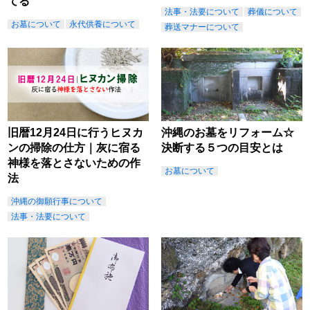
てる
法事・法要について
葬儀について
お墓について
永代供養について
葬送マナーについて
旧暦12月24日に行うヒヌカ
沖縄のお墓をリフォーム☆
ンの掃除の仕方｜灰に宿る
決断する５つの目安とは
神様を落とさないための作
お墓について
法
沖縄の御願行事について
法事・法要について