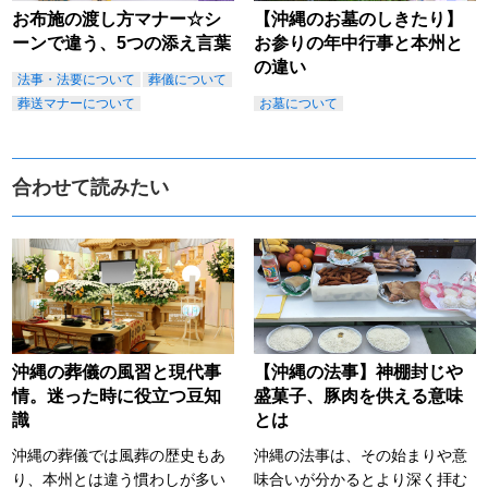
お布施の渡し方マナー☆シ
【沖縄のお墓のしきたり】
ーンで違う、5つの添え言葉
お参りの年中行事と本州と
の違い
法事・法要について
葬儀について
葬送マナーについて
お墓について
合わせて読みたい
沖縄の葬儀の風習と現代事
【沖縄の法事】神棚封じや
情。迷った時に役立つ豆知
盛菓子、豚肉を供える意味
識
とは
沖縄の葬儀では風葬の歴史もあ
沖縄の法事は、その始まりや意
り、本州とは違う慣わしが多い
味合いが分かるとより深く拝む