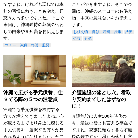
ですよね。けれども現代では本
ことができますよね。そこで今
州の習慣に倣うことも増え、戸
回は、沖縄のスーコーのお供え
惑う方も多いですよね。そこで
物、本来の意味合いをお伝えし
今回は、沖縄独特の葬儀の習わ
ます。
しの由来や豆知識をお伝えしま
お供え物
御願
沖縄
法事
法要
す。
焼香
葬儀
マナー
沖縄
葬儀
風習
沖縄で広がる手元供養、仕
介護施設の落とし穴。看取
立てる際の５つの注意点
り契約までしたはずなの
に！
沖縄でも手元供養を検討する
方々が増えてきましたよね。心
介護施設は人生100年時代の
が癒えるまでより身近に感じる
今、最後の砦とも言える存在で
手元供養を、選択する方々が見
すよね。親族に頼らず暮らす最
られるようになりました。そこ
後の砦ですが、思わぬ落とし穴