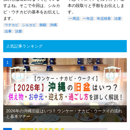
すよね。そこで今回は、シルカ
本の段取りと手順をお伝えしま
ビ・ウチカビの基本をお伝えし
す。
ます。
一周忌
一年忌
年忌焼香
法要
ウチカビ
シルカビ
御願
沖縄
法事
法要
人気記事ランキング
2026年の沖縄旧盆はいつ？ ウンケー・ナカビ・ウークイの流れ
と基本マナー