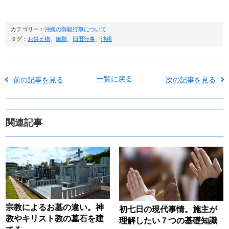
カテゴリー：
沖縄の御願行事について
タグ：
お供え物
、
御願
、
旧暦行事
、
沖縄
一覧に戻る
前の記事を見る
次の記事を見る
関連記事
宗教によるお墓の違い。神
初七日の現代事情。施主が
教やキリスト教の墓石を建
理解したい７つの基礎知識