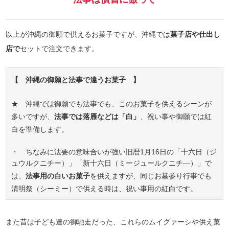
以上が沖縄の御願で供えるお菓子ですが、沖縄では
菓子店や仕出し
店で
セットで注文できます。
【 沖縄の御願と法事で違うお菓子 】
★ 沖縄では御願でも法事でも、このお菓子を供えるシーンが
多いですが、
法事では落雁などは「白」
、祝い事や御願では紅
白を準備します。
・ ちなみに法要の意味合いが強い旧暦1月16日の「十六日（ジ
ュウルクニチー）」「新十六日（ミージュールクニチ―）」で
は、
法事用の白いお菓子
を供えますが、同じお墓参り行事でも
清明祭（シーミー）で供える時は、祝い事用の紅白です。
また昔は子ども達の御馳走だった、これらのムイグァーシや供え菓