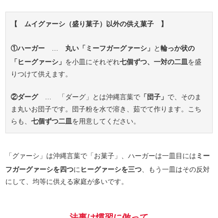
【 ムイグァーシ（盛り菓子）以外の供え菓子 】
①ハーガー
…
丸い「ミーフガーグァーシ」
と
輪っか状の
「ヒーグァーシ」
を小皿にそれぞれ
七個ずつ、一対の二皿
を盛
りつけて供えます。
②ダーグ
… 「ダーグ」とは沖縄言葉で
「団子」
で、そのま
ま丸いお団子です。団子粉を水で溶き、茹でて作ります。こち
らも、
七個ずつ二皿
を用意してください。
「グァーシ」は沖縄言葉で「お菓子」、ハーガーは一皿目には
ミー
フガーグァーシを四つ
に
ヒーグァーシを三つ
、もう一皿はその反対
にして、均等に供える家庭が多いです。
法事は慣習に倣って