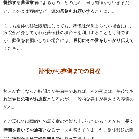
提携する葬儀業者
によるもの。そのため、何も知識がないままだ
と、このまま葬儀など
一連の業務もお願いする
ことに…。
もしも遺体の移送段階になっても、葬儀社が決まらない場合には、
病院が紹介してくれた葬儀社の寝台車を利用することも可能です
が、葬儀をお願いしない場合には、
最初にその旨をしっかり伝えて
ください。
訃報から葬儀までの日程
故人が亡くなった時間帯が午前中であれば、その夜には、午後であ
れば
翌日の夜がお通夜
となるのが、一般的な喪主が押さえる葬儀の
流れ。
ただ現代では葬儀社の霊安室の性能も上がっていることから、
長く
時間を置いてお通夜
となるケースも増えてきました。遺体移送の際
には
病院から死亡診断書を受け取って
帰ります。