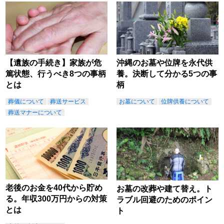
【遺族の手続き】家族が危
沖縄のお墓や位牌を永代供
篤状態、行うべき8つの事柄
養。決断して分かる5つの事
とは
柄
葬儀について
葬送サービス
お墓について
位牌供養について
葬送マナーについて
老後のお金を40代から貯め
お墓の改葬や建て替え。ト
る。年収300万円からの対策
ラブル回避のためのポイン
とは
ト