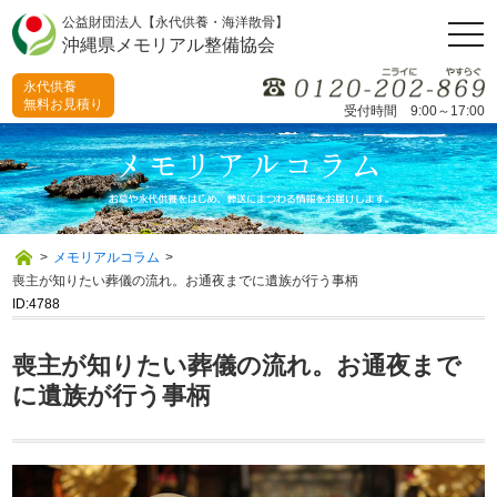
公益財団法人【永代供養・海洋散骨】
togg
沖縄県メモリアル整備協会
navi
永代供養
無料お見積り
受付時間 9:00～17:00
>
メモリアルコラム
>
喪主が知りたい葬儀の流れ。お通夜までに遺族が行う事柄
ID:4788
喪主が知りたい葬儀の流れ。お通夜まで
に遺族が行う事柄