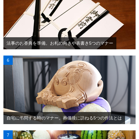
法事のお香典を準備。お札の向きや表書き5つのマナー
自宅に弔問する時のマナー。葬儀後に訪ねる5つの作法とは