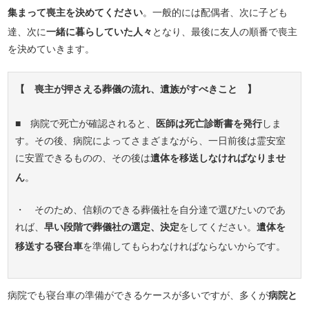
集まって喪主を決めてください
。一般的には配偶者、次に子ども
達、次に
一緒に暮らしていた人々
となり、最後に友人の順番で喪主
を決めていきます。
【 喪主が押さえる葬儀の流れ、遺族がすべきこと 】
■ 病院で死亡が確認されると、
医師は死亡診断書を発行
しま
す。その後、病院によってさまざまながら、一日前後は霊安室
に安置できるものの、その後は
遺体を移送しなければなりませ
ん
。
・ そのため、信頼のできる葬儀社を自分達で選びたいのであ
れば、
早い段階で葬儀社の選定、決定
をしてください。
遺体を
移送する寝台車
を準備してもらわなければならないからです。
病院でも寝台車の準備ができるケースが多いですが、多くが
病院と