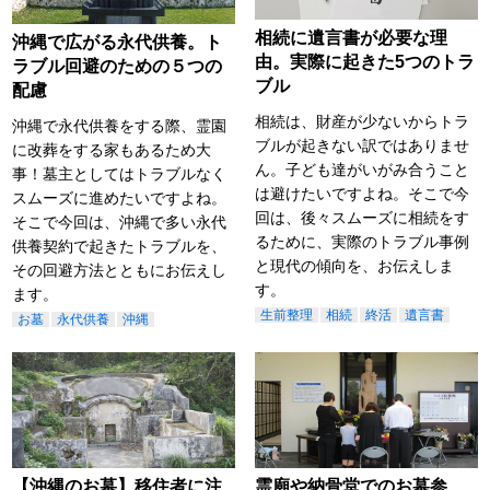
相続に遺言書が必要な理
沖縄で広がる永代供養。ト
由。実際に起きた5つのトラ
ラブル回避のための５つの
ブル
配慮
相続は、財産が少ないからトラ
沖縄で永代供養をする際、霊園
ブルが起きない訳ではありませ
に改葬をする家もあるため大
ん。子ども達がいがみ合うこと
事！墓主としてはトラブルなく
は避けたいですよね。そこで今
スムーズに進めたいですよね。
回は、後々スムーズに相続をす
そこで今回は、沖縄で多い永代
るために、実際のトラブル事例
供養契約で起きたトラブルを、
と現代の傾向を、お伝えしま
その回避方法とともにお伝えし
す。
ます。
生前整理
相続
終活
遺言書
お墓
永代供養
沖縄
【沖縄のお墓】移住者に注
霊廟や納骨堂でのお墓参