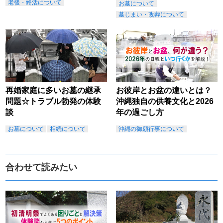
老後・終活について
お墓について
墓じまい・改葬について
再婚家庭に多いお墓の継承
お彼岸とお盆の違いとは？
問題☆トラブル勃発の体験
沖縄独自の供養文化と2026
談
年の過ごし方
お墓について
相続について
沖縄の御願行事について
合わせて読みたい