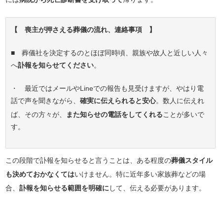
【 喪主が押さえる葬儀の流れ、連絡事項 】
■ 葬儀社を決定するのとほぼ同時頃、親族や故人と近しい人々
へ
訃報を知らせてください
。
・ 最近ではメールやLineでの報告も見受けますが、やはり電
話で声を聞きながら、
確実に伝えられると安心
。数人に伝えれ
ば、その方々が、
また知らせの電話をしてくれる
ことが多いで
す。
この段階で訃報を知らせると言うことは、ある程度の
葬儀スタイル
も決めておかなくては
いけません。特に近年多い家族葬などの場
合、
訃報を知らせる範囲を明確に
して、伝える必要があります。