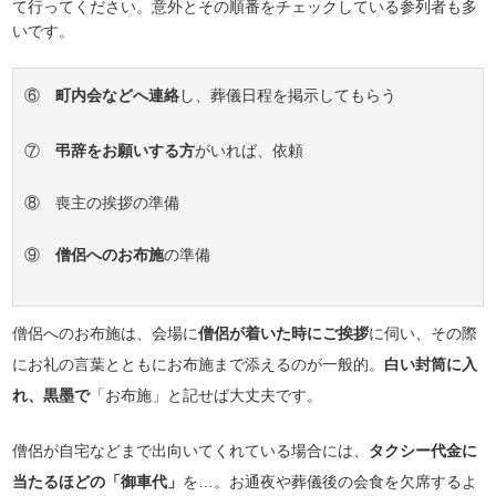
て行ってください。意外とその順番をチェックしている参列者も多
いです。
⑥
町内会などへ連絡
し、葬儀日程を掲示してもらう
⑦
弔辞をお願いする方
がいれば、依頼
⑧ 喪主の挨拶の準備
⑨
僧侶へのお布施
の準備
僧侶へのお布施は、会場に
僧侶が着いた時にご挨拶
に伺い、その際
にお礼の言葉とともにお布施まで添えるのが一般的。
白い封筒に入
れ、黒墨で
「お布施」と記せば大丈夫です。
僧侶が自宅などまで出向いてくれている場合には、
タクシー代金に
当たるほどの「御車代」
を…。お通夜や葬儀後の会食を欠席するよ