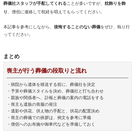
葬儀社スタッフが手配してくれる
ことが多いですが、
枕飾りを飾
り
、僧侶に連絡して枕経を唱えてもらってください。
本記事を参考にしながら、
後悔することのない葬儀
をぜひ、執り行
ってください。
まとめ
喪主が行う葬儀の段取りと流れ
・病院から遺体を移送する前に、葬儀社を決定
・予算や葬儀スタイルを決め、葬儀社と打ち合わせ
・親族や関係者へ、訃報と葬儀の案内の電話をする
・喪主も遺族の喪服の発注
・遺影や供花、供え物の手配と、供花の配置決め
・喪主の葬儀での挨拶は、例文を参考に準備
・僧侶へのお布施や御車代などを準備しておく