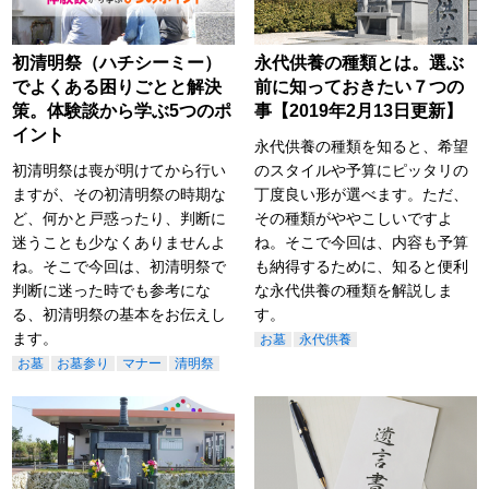
初清明祭（ハチシーミー）
永代供養の種類とは。選ぶ
でよくある困りごとと解決
前に知っておきたい７つの
策。体験談から学ぶ5つのポ
事【2019年2月13日更新】
イント
永代供養の種類を知ると、希望
初清明祭は喪が明けてから行い
のスタイルや予算にピッタリの
ますが、その初清明祭の時期な
丁度良い形が選べます。ただ、
ど、何かと戸惑ったり、判断に
その種類がややこしいですよ
迷うことも少なくありませんよ
ね。そこで今回は、内容も予算
ね。そこで今回は、初清明祭で
も納得するために、知ると便利
判断に迷った時でも参考にな
な永代供養の種類を解説しま
る、初清明祭の基本をお伝えし
す。
ます。
お墓
永代供養
お墓
お墓参り
マナー
清明祭