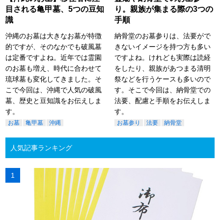
目される亀甲墓、5つの豆知
り。親族が集まる際の3つの
識
手順
沖縄のお墓は大きなお墓が特徴
納骨堂のお墓参りは、法要がで
的ですが、そのなかでも破風墓
きないイメージを持つ方も多い
は定番ですよね。近年では霊園
ですよね。けれども実際は読経
のお墓も増え、時代に合わせて
をしたり、親族があつまる清明
琉球墓も変化してきました。そ
祭などを行うケースも多いので
こで今回は、沖縄で人気の破風
す。そこで今回は、納骨堂での
墓、歴史と豆知識をお伝えしま
法要、配慮と手順をお伝えしま
す。
す。
お墓
亀甲墓
沖縄
お墓参り
法要
納骨堂
人気記事ランキング