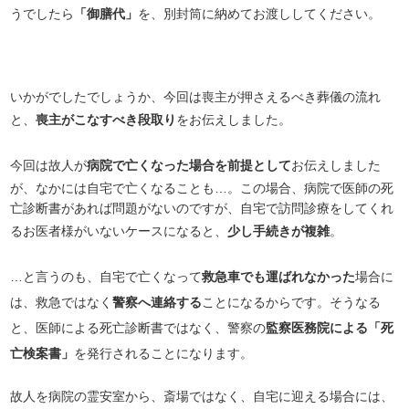
うでしたら
「御膳代」
を、別封筒に納めてお渡ししてください。
いかがでしたでしょうか、今回は喪主が押さえるべき葬儀の流れ
と、
喪主がこなすべき段取り
をお伝えしました。
今回は故人が
病院で亡くなった場合を前提として
お伝えしました
が、なかには自宅で亡くなることも…。この場合、病院で医師の死
亡診断書があれば問題がないのですが、自宅で訪問診療をしてくれ
るお医者様がいないケースになると、
少し手続きが複雑
。
…と言うのも、自宅で亡くなって
救急車でも運ばれなかった
場合に
は、救急ではなく
警察へ連絡する
ことになるからです。そうなる
と、医師による死亡診断書ではなく、警察の
監察医務院による「死
亡検案書」
を発行されることになります。
故人を病院の霊安室から、斎場ではなく、自宅に迎える場合には、