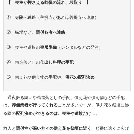
【 喪主が押さえる葬儀の流れ、段取り 】
①
寺院へ連絡
（菩提寺があれば菩提寺へ連絡）
② 職場など、
関係各者へ連絡
③ 喪主や遺族の
喪服準備
（レンタルなどの発注）
④ 精進落としの
仕出し料理の手配
⑤ 供え花や供え物の手配や、
供花の配列決め
…通夜振る舞いや精進落としの手配、供え花や供え物などの手配
は、
葬儀業者が行ってくれる
ことが多いですが、供え花を祭壇に飾
る際の
配列決めができるのは、喪主や遺族だけ
…。
故人と
関係性が深い方々の供え花を祭壇に近く
、順番に遠くに広げ