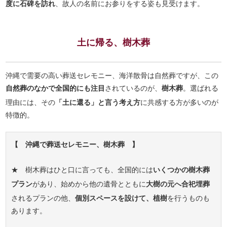
度に石碑を訪れ
、故人の名前にお参りをする姿も見受けます。
土に帰る、樹木葬
沖縄で需要の高い葬送セレモニー、海洋散骨は自然葬ですが、この
自然葬のなかで全国的にも注目
されているのが、
樹木葬
。選ばれる
理由には、その
「土に還る」と言う考え方
に共感する方が多いのが
特徴的。
【 沖縄で葬送セレモニー、樹木葬 】
★ 樹木葬はひと口に言っても、全国的には
いくつかの樹木葬
プラン
があり、始めから他の遺骨とともに
大樹の元へ合祀埋葬
されるプランの他、
個別スペースを設けて、植樹
を行うものも
あります。