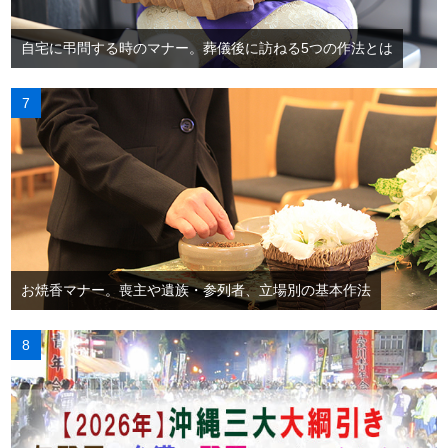
自宅に弔問する時のマナー。葬儀後に訪ねる5つの作法とは
お焼香マナー。喪主や遺族・参列者、立場別の基本作法