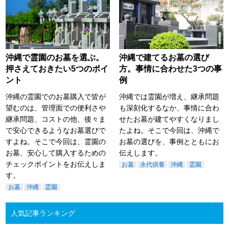
沖縄で霊園のお墓を選ぶ。
沖縄で建てるお墓の選び
押さえておきたい5つのポイ
方。事情に合わせた3つの事
ント
例
沖縄の霊園でのお墓購入で皆が
沖縄では霊園が増え、継承問題
望むのは、管理面での便利さや
も深刻化するなか、事情に合わ
継承問題、コストの他、後々ま
せたお墓が建てやすくなりまし
で安心できるようなお墓選びで
たよね。そこで今回は、沖縄で
すよね。そこで今回は、霊園の
お墓の選びを、事例とともにお
お墓、安心して購入するための
伝えします。
チェックポイントをお伝えしま
お墓
永代供養
沖縄
霊園
す。
お墓
沖縄
霊園
人気記事ランキング