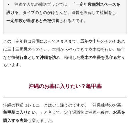
・ 沖縄で人気の葬送プランでは、「
一定年数個別スペースを
設ける
」タイプのものがほとんど。遺骨を埋葬して植樹をし、
一定年数が過ぎると合祀供養
されるのです。
この一定年数は霊園によってさまざまで、
五年や十年
のものもあれ
ば
三十三周忌
のものも…。本州からやってきて樹木葬を行い、毎年
など
恒例行事として沖縄を訪れ
、植樹した
樹木の生長を見守る
方々
もいます。
沖縄のお墓に入りたい？亀甲墓
沖縄の葬送セレモニーとは少し違うのですが、「沖縄独特のお墓、
亀甲墓に入りたい
。」と考えて、定年退職後に沖縄へ移住、
お墓を
購入する夫婦
も増えました。