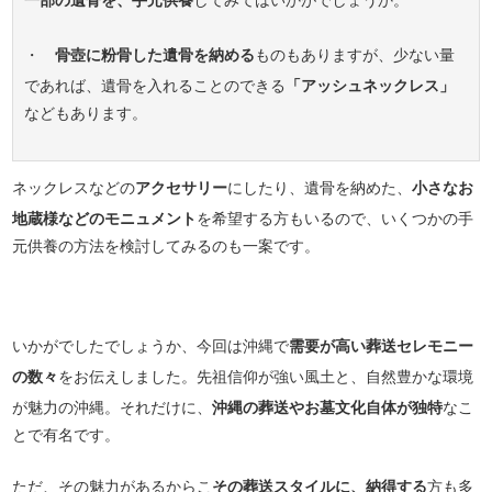
一部の遺骨を、手元供養
してみてはいかがでしょうか。
・
骨壺に粉骨した遺骨を納める
ものもありますが、少ない量
であれば、遺骨を入れることのできる
「アッシュネックレス」
などもあります。
ネックレスなどの
アクセサリー
にしたり、遺骨を納めた、
小さなお
地蔵様などのモニュメント
を希望する方もいるので、いくつかの手
元供養の方法を検討してみるのも一案です。
いかがでしたでしょうか、今回は沖縄で
需要が高い葬送セレモニー
の数々
をお伝えしました。先祖信仰が強い風土と、自然豊かな環境
が魅力の沖縄。それだけに、
沖縄の葬送やお墓文化自体が独特
なこ
とで有名です。
ただ、その魅力があるからこ
その葬送スタイルに、納得する
方も多