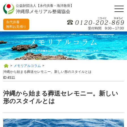
公益財団法人【永代供養・海洋散骨】
togg
沖縄県メモリアル整備協会
navi
永代供養
無料お見積り
受付時間 9:00～17:00
>
メモリアルコラム
>
沖縄から始まる葬送セレモニー。新しい形のスタイルとは
ID:4511
沖縄から始まる葬送セレモニー。新しい
形のスタイルとは