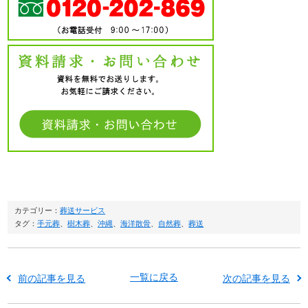
カテゴリー：
葬送サービス
タグ：
手元葬
、
樹木葬
、
沖縄
、
海洋散骨
、
自然葬
、
葬送
一覧に戻る
前の記事を見る
次の記事を見る