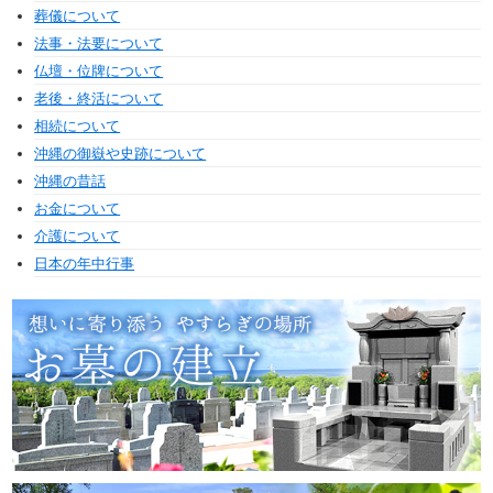
葬儀について
法事・法要について
仏壇・位牌について
老後・終活について
相続について
沖縄の御嶽や史跡について
沖縄の昔話
お金について
介護について
日本の年中行事