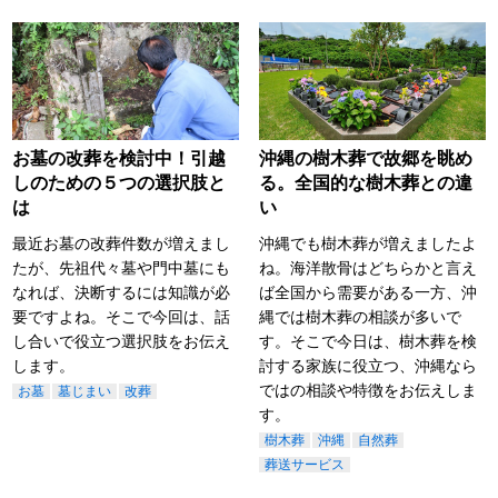
お墓の改葬を検討中！引越
沖縄の樹木葬で故郷を眺め
しのための５つの選択肢と
る。全国的な樹木葬との違
は
い
最近お墓の改葬件数が増えまし
沖縄でも樹木葬が増えましたよ
たが、先祖代々墓や門中墓にも
ね。海洋散骨はどちらかと言え
なれば、決断するには知識が必
ば全国から需要がある一方、沖
要ですよね。そこで今回は、話
縄では樹木葬の相談が多いで
し合いで役立つ選択肢をお伝え
す。そこで今日は、樹木葬を検
します。
討する家族に役立つ、沖縄なら
ではの相談や特徴をお伝えしま
お墓
墓じまい
改葬
す。
樹木葬
沖縄
自然葬
葬送サービス