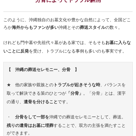
分骨によってトラブル解消
このように、沖縄独自のお墓文化や豊かな自然によって、全国どこ
ろか
海外からもファンが多い
沖縄とその
葬送スタイル
の数々。
けれども門中墓や先祖代々墓がある家では、そもそも
お墓に入らな
いことに反発
を受け、トラブルになる事例も多いのも事実です。
【 沖縄の葬送セレモニー、分骨 】
★ 他の家族や親族との
トラブルが起きそうな時
、バランスを
取って解決できる策のひとつが
「分骨」
。「分骨」とは、漢字
の通り、
遺骨を分けること
です。
・
分骨をして一部を
沖縄での葬送セレモニーとして、葬送。
残りの遺骨はお墓に埋葬
することで、双方の主張を満たすこと
ができます。