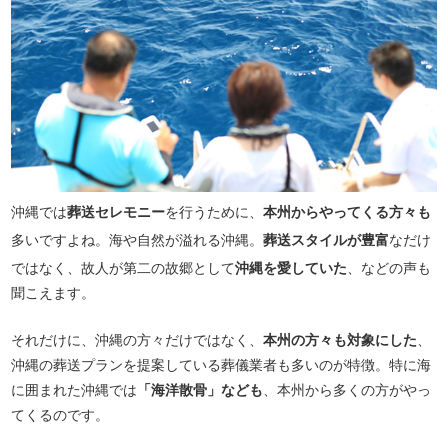
沖縄では
葬送セレモニー
を行うために、
本州からやってくる方々も
多いですよね。海や自然が溢れる沖縄。
葬送スタイルが豊富
なだけ
ではなく、故人が第二の故郷として
沖縄を愛していた
、などの声も
聞こえます。
それだけに、沖縄の方々だけではなく、
本州の方々も対象にした
、
沖縄の葬送プランを提案している葬儀業者も多いのが特徴。特に海
に囲まれた沖縄では
「海洋散骨」なども
、本州から多くの方がやっ
てくるのです。