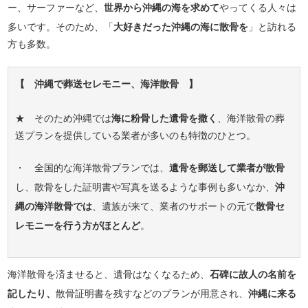
ー、サーファーなど、
世界から沖縄の海を求めて
やってくる人々は
多いです。そのため、「
大好きだった沖縄の海に散骨を
」と訪れる
方も多数。
【 沖縄で葬送セレモニー、海洋散骨 】
★ そのため沖縄では
海に粉骨した遺骨を撒く
、海洋散骨の葬
送プランを提供している業者が多いのも特徴のひとつ。
・ 全国的な海洋散骨プランでは、
遺骨を郵送して業者が散骨
し、散骨をした証明書や写真を送るような事例も多いなか、
沖
縄の海洋散骨では
、遺族が来て、業者のサポートの元で
散骨セ
レモニーを行う方がほとんど
。
海洋散骨を済ませると、遺骨はなくなるため、
石碑に故人の名前を
記したり、
散骨証明書を残すなどのプランが用意され、
沖縄に来る