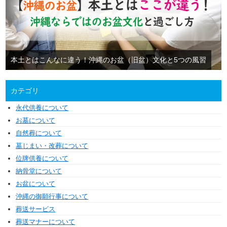
本土とはこんなに違う！沖縄のお盆（旧盆）文化と5つの風習
カテゴリ
永代供養について
お墓について
自然葬について
墓じまい・改葬について
位牌供養について
納骨堂について
お盆について
沖縄の御願行事について
葬送サービス
葬送マナーについて