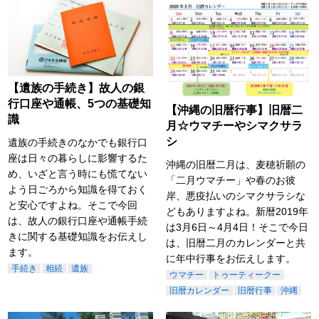
【遺族の手続き】故人の銀
行口座や通帳、5つの基礎知
【沖縄の旧暦行事】旧暦二
識
月☆ウマチーやシマクサラ
シ
遺族の手続きのなかでも銀行口
座は日々の暮らしに影響するた
沖縄の旧暦二月は、麦穂祈願の
め、いざと言う時にも慌てない
「二月ウマチー」や春のお彼
よう日ごろから知識を得ておく
岸、悪疫払いのシマクサラシな
と安心ですよね。そこで今回
どもありますよね。新暦2019年
は、故人の銀行口座や通帳手続
は3月6日～4月4日！そこで今日
きに関する基礎知識をお伝えし
は、旧暦二月のカレンダーと共
ます。
に年中行事をお伝えします。
手続き
相続
遺族
ウマチー
トゥーティークー
旧暦カレンダー
旧暦行事
沖縄