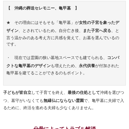
【 沖縄の葬送セレモニー、亀甲墓 】
★ その理由にはそもそも「亀甲墓」が
女性の子宮を象ったデ
ザイン
、とされているため。自分亡き後、
また子宮へ戻る
、と
言う温かみのある考え方に共感を覚えて、お墓を選んでいるの
です。
・ 現在では霊園の狭い墓地スペースでも建てられる、
コンパ
クトな亀甲墓のデザイン
も増えたため、
永代供養
が付加された
亀甲墓を建てることができるのもポイント。
子どもが皆自立
して子育てを終え、
最後の住処として
沖縄を選びつ
つ、墓守がいなくても
無縁仏にならない霊園
で、亀甲墓に夫婦で入
るために、終活を進める夫婦も少なくありません。