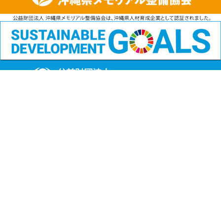
公益財団法人
沖縄県メモリアル整備協会
〒901-1111 沖縄県島尻郡南風原町字兼城123番地
FAX:098-901-4720