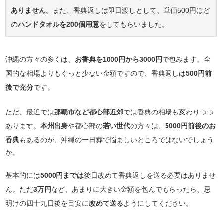
ありません
。また、香典返しは即日渡しとして、単価500円ほど
の
ハンドタオルを200個用意
をしてもらいました。
沖縄の方々の多くは、
お香典を1000円から3000円
で包みます。全
国的な相場よりもぐっと少ない金額ですので、香典返しは
500円前
後で充分
です。
ただ、最近では
那覇市など都心部近郊
では香典の相場も変わりつつ
あります。
本州出身
や都心部の
若い世代
の方々は、
5000円前後のお
香典
もあるのが、沖縄の一日葬で悩ましいところではないでしょう
か。
基本的には
5000円までは
後日改めて香典返しを送る必要はありませ
ん。ただ
3万円
など、あまりに大きい金額を包んでもらったら、忌
明けの四十九日後を目安に
改めて送る
ようにしてください。