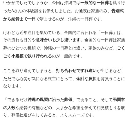
いかがでしたでしょうか、今回は沖縄では
一般的な一日葬
を執り行
ったAさんの体験談をお伝えしました。お通夜は家族のみ、
告別式
から納骨まで一日
で済ませるのが、沖縄の一日葬です。
けれども近年注目を集めている、全国的に言われる「一日葬」は、
その流れも目的や
意味合いも少し違います
。全国的な一日葬は家族
葬のひとつの種類で、沖縄の一日葬とは違い、家族のみなど、
ごく
ごく小規模で執り行われる
のが一般的です。
ここを取り違えてしまうと、
打ち合わせですれ違い
が生じるなど、
ただでも心労が気になる喪主にとって、
余計な負担
を背負うことに
なります。
「できるだけ
沖縄の風習に沿った葬儀
」であること、そして
弔問客
の人数
や納骨の有無などの、大まかな希望を伝えて相見積もりを取
り、葬儀社選びをしてみると、よりスムーズです。