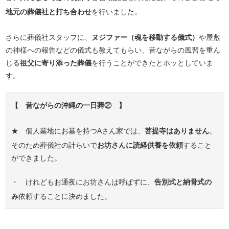
地元の葬儀社と打ち合わせ
を行いました。
さらに葬儀社スタッフに、
ヌジファー（魂を移動する儀式）
や屋敷
の神様への報告などの儀式も教えてもらい、昔ながらの風習を重ん
じる
祖父に寄り添った葬儀
を行うことができたとホッとしていま
す。
【 昔ながらの沖縄の一日葬② 】
★ 個人墓地にお墓を持つAさん家では、
菩提寺はありません
。
そのため葬儀社の計らいで
お坊さんに読経供養を依頼
すること
ができました。
・ けれどもお通夜にお坊さんは呼ばずに、
告別式と納骨式の
み
依頼することに決めました。