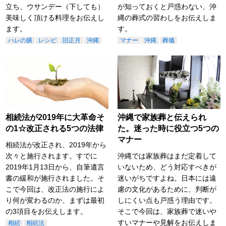
立ち、ウサンデー（下しても）
が知っておくと戸惑わない、沖
美味しく頂ける料理をお伝えし
縄の葬式の習わしをお伝えしま
ます。
す。
ハレの膳
レシピ
旧正月
沖縄
マナー
沖縄
葬儀
相続法が2019年に大革命そ
沖縄で家族葬と伝えられ
の1☆改正される5つの法律
た。迷った時に役立つ5つの
マナー
相続法が改正され、2019年から
次々と施行されます。すでに
沖縄では家族葬はまだ定着して
2019年1月13日から、自筆遺言
いないため、どう対応すべきが
書の緩和が施行されました。そ
迷いがちですよね。日本には遠
こで今回は、改正法の施行によ
慮の文化があるために、判断が
り何が変わるのか、まずは最初
しにくい点も戸惑う理由です。
の3項目をお伝えします。
そこで今回は、家族葬で迷いや
すいマナーや見解をお伝えしま
相続
相続法