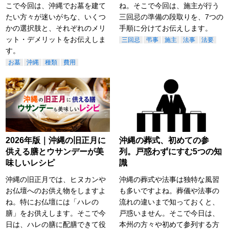
こで今回は、沖縄でお墓を建て
ね。そこで今回は、施主が行う
たい方々が迷いがちな、いくつ
三回忌の準備の段取りを、7つの
かの選択肢と、それぞれのメリ
手順に分けてお伝えします。
ット・デメリットをお伝えしま
三回忌
弔事
施主
法事
法要
す。
お墓
沖縄
種類
費用
2026年版｜沖縄の旧正月に
沖縄の葬式、初めての参
供える膳とウサンデーが美
列。戸惑わずにすむ5つの知
味しいレシピ
識
沖縄の旧正月では、ヒヌカンや
沖縄の葬式や法事は独特な風習
お仏壇へのお供え物をしますよ
も多いですよね。葬儀や法事の
ね。特にお仏壇には「ハレの
流れの違いまで知っておくと、
膳」をお供えします。そこで今
戸惑いません。そこで今日は、
日は、ハレの膳に配膳できて役
本州の方々や初めて参列する方