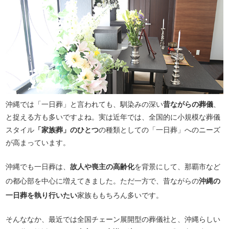
沖縄では「一日葬」と言われても、馴染みの深い
昔ながらの葬儀
、
と捉える方も多いですよね。実は近年では、全国的に小規模な葬儀
スタイル
「家族葬」のひとつ
の種類としての「一日葬」へのニーズ
が高まっています。
沖縄でも一日葬は、
故人や喪主の高齢化
を背景にして、那覇市など
の都心部を中心に増えてきました。ただ一方で、昔ながらの
沖縄の
一日葬を執り行いたい
家族ももちろん多いです。
そんななか、最近では全国チェーン展開型の葬儀社と、沖縄らしい