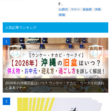
す。
お葬式
マナー
家族葬
沖縄
葬儀
人気記事ランキング
2026年の沖縄旧盆はいつ？ ウンケー・ナカビ・ウークイの流れ
と基本マナー