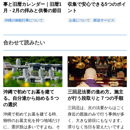
事と旧暦カレンダー｜旧暦1
収集で安心できる5つのポイ
月・2月の拝みと供養の節目
ント
沖縄の御願行事について
お墓について
葬送サービス
合わせて読みたい
沖縄で初めてお墓を建て
三回忌法要の進め方。施主
る。自分達から始める５つ
が行う段取りと７つの手順
の選択
三回忌は、次の法要からはごく
沖縄で初めてお墓を建てる時、
身近の親族のみで行う事例が多
独特のお墓文化を持つ地域だけ
く、大きな節目にもなります。
に、選択肢は多いですよね。そ
滞りなく当日を迎えたいですよ