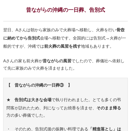
昔ながらの沖縄の一日葬、告別式
翌日、Aさんは朝から家族のみで火葬場へ移動し、火葬を行い
骨壺
に納めてから告別式
会場へ移動です。全国的には告別式→火葬が一
般的ですが、沖縄では
前火葬の風習を残す
地域もあります。
Aさんの家も前火葬が
昔ながらの風習
でしたので、葬儀社へ依頼し
て先に家族のみで火葬を済ませました。
【 昔ながらの沖縄の一日葬③ 】
★
告別式は大きな会場
で執り行われました。とても多くの弔
問客が訪れたため、列になってお焼香を済ませ、
そのまま帰る
方の多い葬儀でした。
・ そのため、告別式後の振舞い料理である
「精進落とし」は