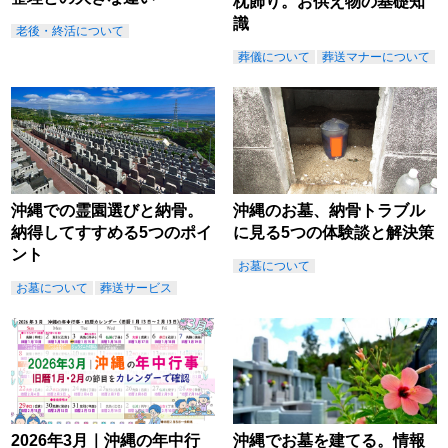
枕飾り。お供え物の基礎知
識
老後・終活について
葬儀について
葬送マナーについて
沖縄での霊園選びと納骨。
沖縄のお墓、納骨トラブル
納得してすすめる5つのポイ
に見る5つの体験談と解決策
ント
お墓について
お墓について
葬送サービス
2026年3月｜沖縄の年中行
沖縄でお墓を建てる。情報