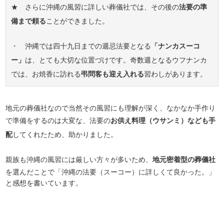
★ さらに沖縄の風習に詳しい葬儀社では、その後の
法要の準
備まで頼る
ことができました。
・ 沖縄では四十九日までの週忌法要となる
「ナンカスーコ
ー」
は、とても大切な位置づけです。奇数週となるウフナンカ
では、お焼香に訪れる
弔問客も迎え入れる
習わしがあります。
地元の葬儀社なので当然その風習にも理解が深く、なかなか手作り
で準備をするのは大変な、法要の
お供え料理（ウサンミ）なども手
配
してくれたため、助かりました。
親族も沖縄の風習には厳しい方々が多いため、
地元密着型の葬儀社
を選んだことで「沖縄の法要（スーコー）に詳しくて良かった。」
と感想を書いています。