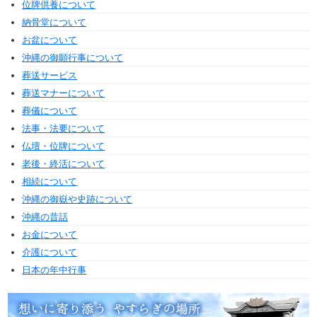
位牌供養について
納骨堂について
お盆について
沖縄の御願行事について
葬送サービス
葬送マナーについて
葬儀について
法事・法要について
仏壇・位牌について
老後・終活について
相続について
沖縄の御嶽や史跡について
沖縄の昔話
お金について
介護について
日本の年中行事