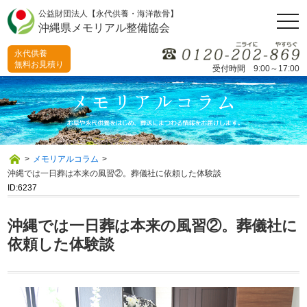
公益財団法人【永代供養・海洋散骨】
togg
沖縄県メモリアル整備協会
navi
永代供養
無料お見積り
受付時間 9:00～17:00
>
メモリアルコラム
>
沖縄では一日葬は本来の風習②。葬儀社に依頼した体験談
ID:6237
沖縄では一日葬は本来の風習②。葬儀社に
依頼した体験談