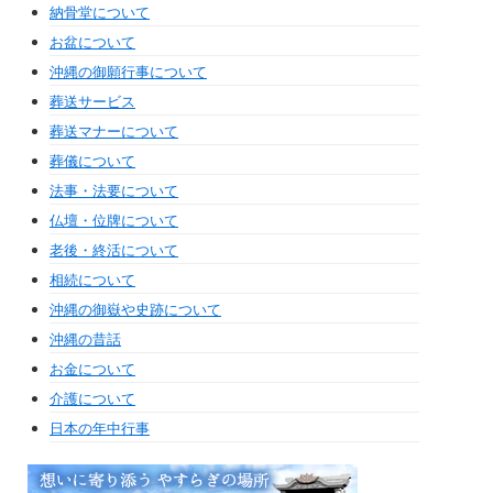
納骨堂について
お盆について
沖縄の御願行事について
葬送サービス
葬送マナーについて
葬儀について
法事・法要について
仏壇・位牌について
老後・終活について
相続について
沖縄の御嶽や史跡について
沖縄の昔話
お金について
介護について
日本の年中行事