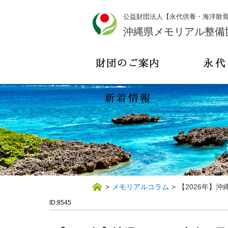
公益財団法人【永代供養・海洋散
沖縄県メモリアル整備
>
メモリアルコラム
>
【2026年】
ID:8545