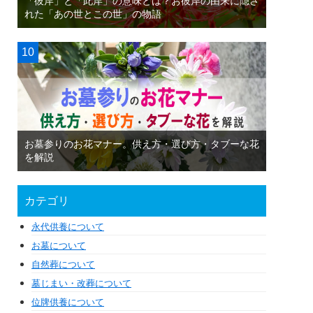
「彼岸」と「此岸」の意味とは？お彼岸の由来に隠さ
れた「あの世とこの世」の物語
お墓参りのお花マナー。供え方・選び方・タブーな花
を解説
カテゴリ
永代供養について
お墓について
自然葬について
墓じまい・改葬について
位牌供養について