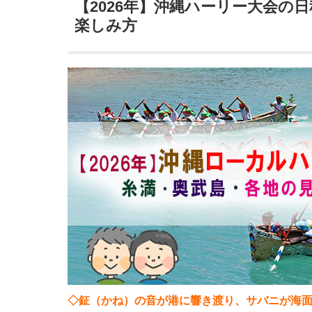
【2026年】沖縄ハーリー大会の
楽しみ方
◇鉦（かね）の音が港に響き渡り、サバニが海