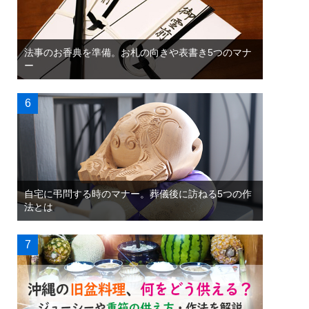
法事のお香典を準備。お札の向きや表書き5つのマナ
ー
自宅に弔問する時のマナー。葬儀後に訪ねる5つの作
法とは