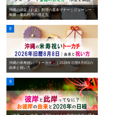
沖縄の旧盆（お盆）料理の基本マナー｜ジューシー・
御膳・重箱料理の供え方
沖縄の米寿祝い「トーカチ」｜2026年旧暦8月8日の
由来と祝い方