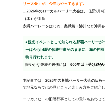
リー大会」が、今年もやってきます。
…
2026年のローカルハーリー大会
は、旧暦5月
（木）
が本番！
糸満ハーレー
をはじめ、
奥武島・港川
など沖縄
●観光イベントとして知られる那覇ハーリーが
ーは今も旧暦の伝統行事そのままに、海の神様
執り行われます。
賑やかな競漕の裏側には、
600年以上受け継
本記事では、
2026年の各地ハーリー大会の日程
て地元ならではの見どころと楽しみ方をご紹介
ユッカヌヒーの旧暦行事としての意味もあわせ