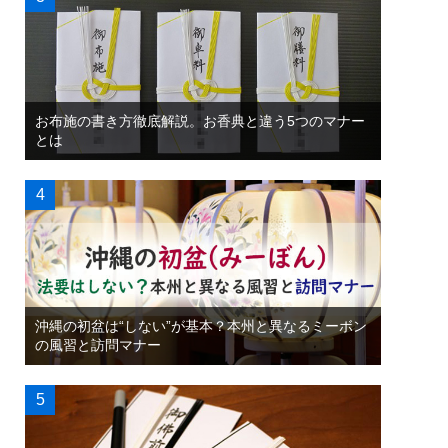
お布施の書き方徹底解説。お香典と違う5つのマナー
とは
沖縄の初盆は“しない”が基本？本州と異なるミーボン
の風習と訪問マナー