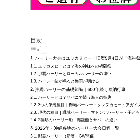
目次
ハーリー大会はユッカヌヒー｜旧暦5月4日が「海神
ユッカヌヒーとは？海の神様への祈願祭
那覇ハーリーとローカルハーリーの違い
ハーレー鉦が鳴ると梅雨が明ける
沖縄ハーリーの基礎知識｜600年続く奉納行事
ハーリーとは？サバニで競う海人の祭典
3つの伝統種目｜御願バーレー・クンヌカセー・アガイ
現代の種目｜職域ハーリー・マドンナハーリー・子ども
2種類のハーリー船｜爬龍船とサバニの違い
2026年・沖縄各地のハーリー大会日程一覧
那覇ハーリー（新暦・GW開催）