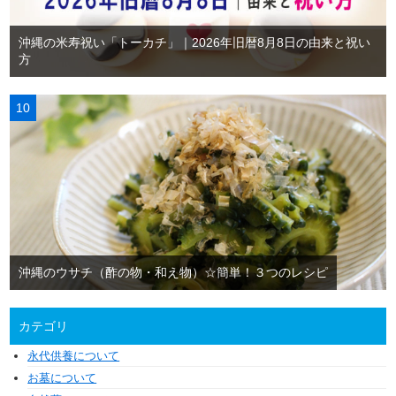
沖縄の米寿祝い「トーカチ」｜2026年旧暦8月8日の由来と祝い
方
沖縄のウサチ（酢の物・和え物）☆簡単！３つのレシピ
カテゴリ
永代供養について
お墓について