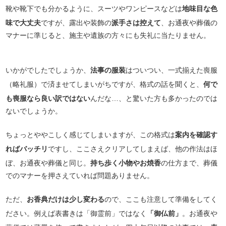
靴や靴下でも分かるように、スーツやワンピースなどは
地味目な色
味で大丈夫
ですが、露出や装飾の
派手さは控えて
、お通夜や葬儀の
マナーに準じると、施主や遺族の方々にも失礼に当たりません。
いかがでしたでしょうか、
法事の服装
はついつい、一式揃えた喪服
（略礼服）で済ませてしまいがちですが、格式の話を聞くと、
何で
も喪服なら良い訳ではない
んだな…、と驚いた方も多かったのでは
ないでしょうか。
ちょっとややこしく感じてしまいますが、この格式は
案内を確認す
ればバッチリ
ですし、ここさえクリアしてしまえば、他の作法はほ
ぼ、お通夜や葬儀と同じ。
持ち歩く小物やお焼香
の仕方まで、葬儀
でのマナーを押さえていれば問題ありません。
ただ、
お香典だけは少し変わる
ので、ここも注意して準備をしてく
ださい。例えば表書きは「御霊前」ではなく
「御仏前」
。お通夜や