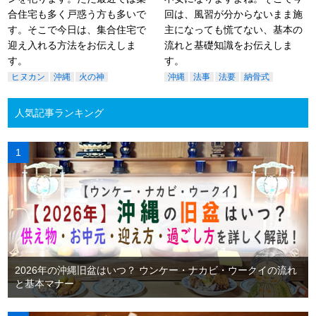
合住宅も多く戸惑う方も多いで
回は、風習が分からないまま施
す。そこで今日は、集合住宅で
主になっても慌てない、基本の
迎え入れる方法をお伝えしま
流れと基礎知識をお伝えしま
す。
す。
ヒヌカン
沖縄
火の神
沖縄
法事
法要
納骨式
人気記事ランキング
2026年の沖縄旧盆はいつ？ ウンケー・ナカビ・ウークイの流れ
と基本マナー