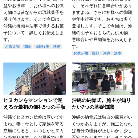
盆やお彼岸…、お仏壇へのお供
く、それぞれに意味合いがあり
え物には昔ながらの琉球菓子を
ますよね。さらに神様への御願
盛り付けます。そこで今日は、
や年中行事でも、おもちは多く
沖縄の御願や法事で供えるお菓
登場します。そこで今回は、沖
子について、詳しくお伝えしま
縄の団子やおもちのお供え物、
す。
意味合いや豆知識をお伝えしま
す。
お供え物
御願
旧暦行事
沖縄
お供え物
御願
沖縄
法事
ヒヌカンをマンションで迎
沖縄の納骨式。施主が知り
える☆最初の儀礼5つの手順
たい7つの基礎知識
沖縄でヒヌカン信仰は厚いです
沖縄の納骨式は独自の風習がい
よね。妻・母として家族を守る
くつかありますが、施主となれ
立場になると、いつしかヒヌカ
ば自分の理解が正しいか、少し
ンを祀ります。ただ最近では集
不安になりますよね。そこで今