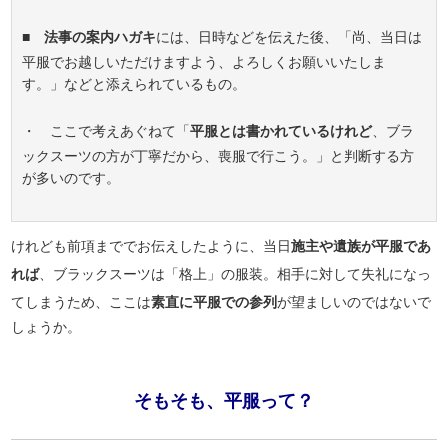
■
法事の案内ハガキ
には、日時などを伝えた後、「尚、当日は
平服でお越しいただけますよう、よろしくお願いいたしま
す。」などと添えられているもの。
・ ここで考えあぐねて「
平服とは書かれているけれど
、ブラ
ックスーツの方が丁寧だから、喪服で行こう。」と判断する方
が多いのです。
けれども前項まででお伝えしたように、当日
施主や遺族が平服であ
れば
、ブラックスーツは「格上」の服装。相手に対して失礼になっ
てしまうため、ここは
素直に平服での参列
が望ましいのではないで
しょうか。
そもそも、平服って？