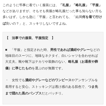
このように弔事に着ていく服装には、
「礼服」「略礼服」「平服」
などがありますが、そもそも喪服が略礼服だった事も知らない方も
多いはず。しかも急に「平服」と言われても、「結局
何を着て行け
ば
良いの？」と、スッキリしないですよね。
【 法事での服装、平服指定 】
■ 「平服」と指定された時、
男性であれば濃紺やグレー
などの
地味目のスーツに、地味なネクタイ、白いシャツを合わせれば
大丈夫。靴や靴下はテカリや装飾のない、
略礼服（お通夜や葬
儀）に準じたもの
を選ぶのが無難です。
・ 女性でも
濃紺やグレーなどのワンピース
やアンサンブルを
着用すると安心。ストッキングは透け感のある肌色で、
つま先
まで隠れた黒のパンプス
だとバッチリ。