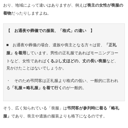
おり、地域によって違いはありますが、例えば
喪主の女性が喪服の
着物
だったりしますよね。
【 お通夜や葬儀での服装、「格式」の違い 】
■ お通夜や葬儀の場合、遺族や喪主となる方々は皆、
「正礼
服」を着用
しています。男性の正礼服であればモーニングコー
トなど、女性であれば
くるぶし丈ほどの、丈の長い喪服
など、
見かけたことはないでしょうか。
・ そのため弔問客は正礼服より格式の低い、一般的に言われ
る
「礼服＝略礼服」を着て行く
のが一般的。
そう、広く知られている「喪服」は
弔問客が参列時に着る「略礼
服」
であり、喪主や遺族の服装よりも格下になるのです。