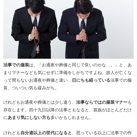
法事での服装
は、「お通夜や葬儀と同じで良いのかな…。」と、あ
まりマナーなども気にせずに準備をしがちですよね。故人が亡くな
って間もないお通夜や葬儀と違い、
日にちも経っている
法事での服
装、ついつい気も緩みがち。
けれどもお通夜や葬儀とは少し違う、
法事ならではの服装マナー
も
存在します。四十九日以降の法事ともなると、親族がほとんどだけ
に
あまり気にしない方も
多いかもしれません。
けれども
自分達以上の世代になると
、思っている以上に法事での作