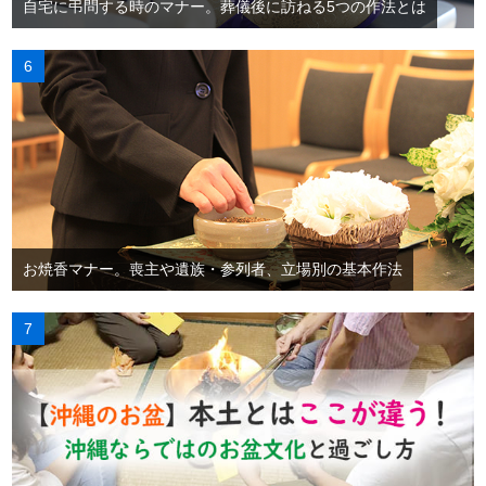
自宅に弔問する時のマナー。葬儀後に訪ねる5つの作法とは
お焼香マナー。喪主や遺族・参列者、立場別の基本作法