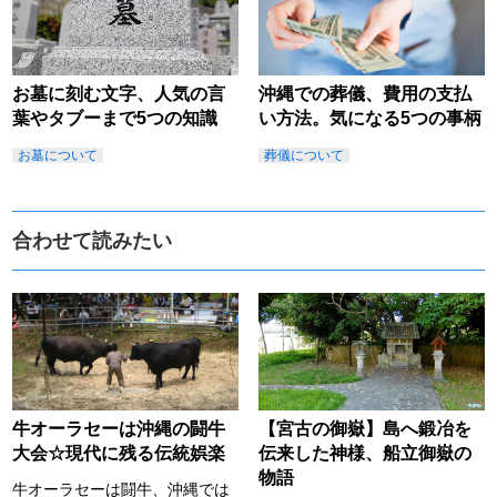
お墓に刻む文字、人気の言
沖縄での葬儀、費用の支払
葉やタブーまで5つの知識
い方法。気になる5つの事柄
お墓について
葬儀について
合わせて読みたい
牛オーラセーは沖縄の闘牛
【宮古の御嶽】島へ鍛冶を
大会☆現代に残る伝統娯楽
伝来した神様、船立御嶽の
物語
牛オーラセーは闘牛、沖縄では