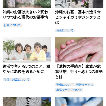
沖縄のお墓は大きい？変わ
沖縄のお墓、基本の造り☆
りつつある現代のお墓事情
ヒジャイガミやジンクラと
は
お墓について
お墓について
終活で考える5つのこと。穏
【遺族の手続き】家族が危
やかに老後を送るために
篤状態、行うべき8つの事柄
とは
老後・終活について
葬儀について
葬送サービス
葬送マナーについて