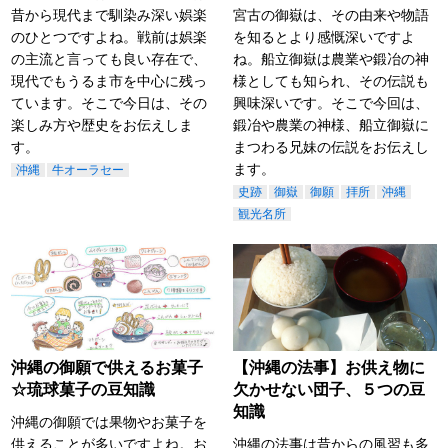
昔から現代まで馴染み深い娯楽
宮古の御嶽は、その由来や物語
のひとつですよね。戦前は娯楽
を知るとより感慨深いですよ
の主流と言っても良い存在で、
ね。船立御嶽は農業や鍛冶の神
現代でもうるま市を中心に残っ
様としても知られ、その伝説も
ています。そこで今日は、その
興味深いです。そこで今回は、
楽しみ方や歴史をお伝えしま
鍛冶や農業の神様、船立御嶽に
す。
まつわる兄妹の伝説をお伝えし
ます。
沖縄
牛オーラセー
史跡
御嶽
御願
拝所
沖縄
観光名所
沖縄の御願で供えるお菓子
【沖縄の法事】お供え物に
☆琉球菓子の豆知識
欠かせない団子、５つの豆
知識
沖縄の御願では果物やお菓子を
供えることが多いですよね。お
沖縄の法事は昔からの風習も多