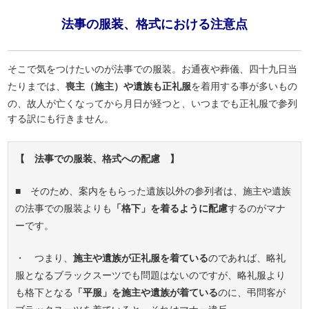
法事の服装、格式における注意点
そこで気をつけたいのが法事での服装。お通夜や葬儀、四十九日当
たりまでは、
喪主（施主）や遺族も正礼服
を着用する事が多いもの
の、故人が亡くなってから月日が経つと、いつまでも正礼服で参列
する訳にも行きません。
【 法事での服装、格式への配慮 】
■ そのため、案内をもらった遺族以外の参列者は、施主や遺族
の法事での服装よりも
「格下」を着るように配慮
するのがマナ
ーです。
・ つまり、
施主や遺族が正礼服を着ている
のであれば、略礼
服となるブラックスーツでも問題はないのですが、略礼服より
も格下となる
「平服」を施主や遺族が着ている
のに、弔問客が