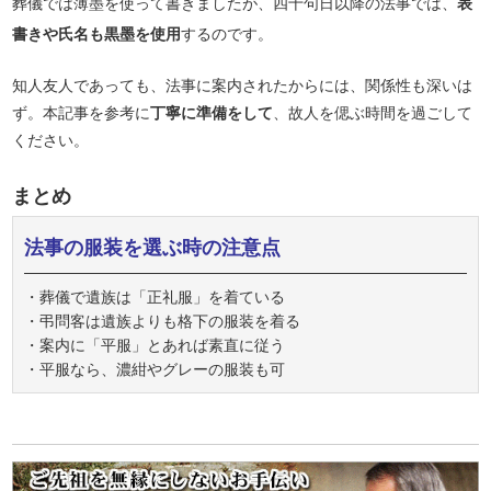
葬儀では薄墨を使って書きましたが、四十句日以降の法事では、
表
書きや氏名も黒墨を使用
するのです。
知人友人であっても、法事に案内されたからには、関係性も深いは
ず。本記事を参考に
丁寧に準備をして
、故人を偲ぶ時間を過ごして
ください。
まとめ
法事の服装を選ぶ時の注意点
・葬儀で遺族は「正礼服」を着ている
・弔問客は遺族よりも格下の服装を着る
・案内に「平服」とあれば素直に従う
・平服なら、濃紺やグレーの服装も可