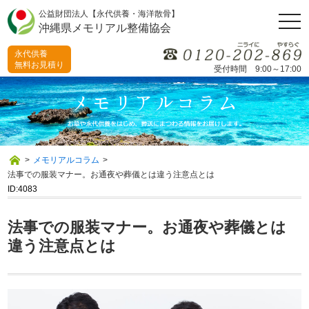
公益財団法人【永代供養・海洋散骨】
togg
沖縄県メモリアル整備協会
navi
永代供養
無料お見積り
受付時間 9:00～17:00
>
メモリアルコラム
>
法事での服装マナー。お通夜や葬儀とは違う注意点とは
ID:4083
法事での服装マナー。お通夜や葬儀とは
違う注意点とは