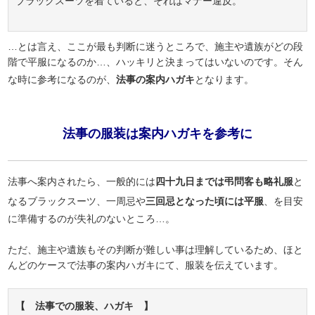
ブラックスーツを着ていると、それはマナー違反。
…とは言え、ここが最も判断に迷うところで、施主や遺族がどの段
階で平服になるのか…、ハッキリと決まってはいないのです。そん
な時に参考になるのが、
法事の案内ハガキ
となります。
法事の服装は案内ハガキを参考に
法事へ案内されたら、一般的には
四十九日までは弔問客も略礼服
と
なるブラックスーツ、一周忌や
三回忌となった頃には平服
、を目安
に準備するのが失礼のないところ…。
ただ、施主や遺族もその判断が難しい事は理解しているため、ほと
んどのケースで法事の案内ハガキにて、服装を伝えています。
【 法事での服装、ハガキ 】