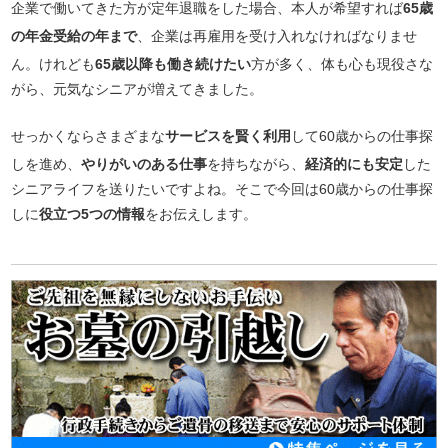
企業で働いてきた方が定年退職をした場合、本人が希望すれば
65歳
の年金受給の年まで
、企業は再雇用を受け入れなければなりませ
ん。けれども
65歳以降も働き続けたい
方が多く、体も心も現役さな
がら、元気なシニアが増えてきました。
せっかくならさまざまな
サービスを賢く利用
して60歳からの仕事探
しを進め、
やりがいのある仕事
を持ちながら、
経済的にも安定
した
シニアライフを送りたいですよね。そこで今回は60歳からの仕事探
しに
役立つ5つの情報
をお伝えします。