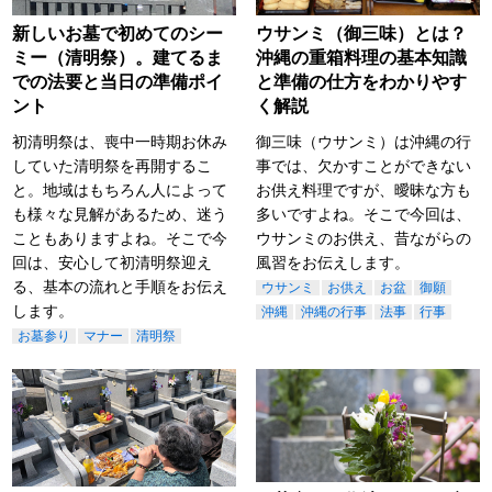
新しいお墓で初めてのシー
ウサンミ（御三味）とは？
ミー（清明祭）。建てるま
沖縄の重箱料理の基本知識
での法要と当日の準備ポイ
と準備の仕方をわかりやす
ント
く解説
初清明祭は、喪中一時期お休み
御三味（ウサンミ）は沖縄の行
していた清明祭を再開するこ
事では、欠かすことができない
と。地域はもちろん人によって
お供え料理ですが、曖昧な方も
も様々な見解があるため、迷う
多いですよね。そこで今回は、
こともありますよね。そこで今
ウサンミのお供え、昔ながらの
回は、安心して初清明祭迎え
風習をお伝えします。
る、基本の流れと手順をお伝え
ウサンミ
お供え
お盆
御願
します。
沖縄
沖縄の行事
法事
行事
お墓参り
マナー
清明祭