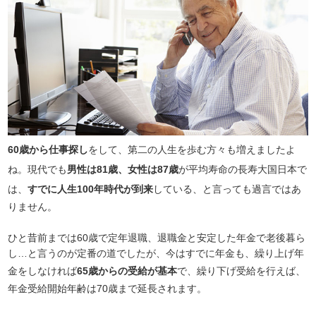
60歳から仕事探し
をして、第二の人生を歩む方々も増えましたよ
ね。現代でも
男性は81歳、女性は87歳
が平均寿命の長寿大国日本で
は、
すでに人生100年時代が到来
している、と言っても過言ではあ
りません。
ひと昔前までは60歳で定年退職、退職金と安定した年金で老後暮ら
し…と言うのが定番の道でしたが、今はすでに年金も、繰り上げ年
金をしなければ
65歳からの受給が基本
で、繰り下げ受給を行えば、
年金受給開始年齢は70歳まで延長されます。