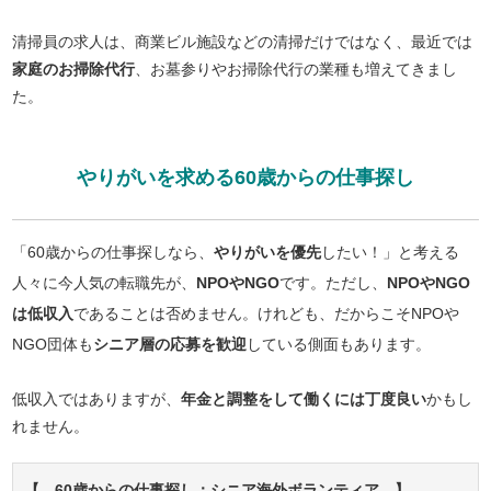
清掃員の求人は、商業ビル施設などの清掃だけではなく、最近では
家庭のお掃除代行
、お墓参りやお掃除代行の業種も増えてきまし
た。
やりがいを求める60歳からの仕事探し
「60歳からの仕事探しなら、
やりがいを優先
したい！」と考える
人々に今人気の転職先が、
NPOやNGO
です。ただし、
NPOやNGO
は低収入
であることは否めません。けれども、だからこそNPOや
NGO団体も
シニア層の応募を歓迎
している側面もあります。
低収入ではありますが、
年金と調整をして働くには丁度良い
かもし
れません。
【 60歳からの仕事探し：シニア海外ボランティア 】