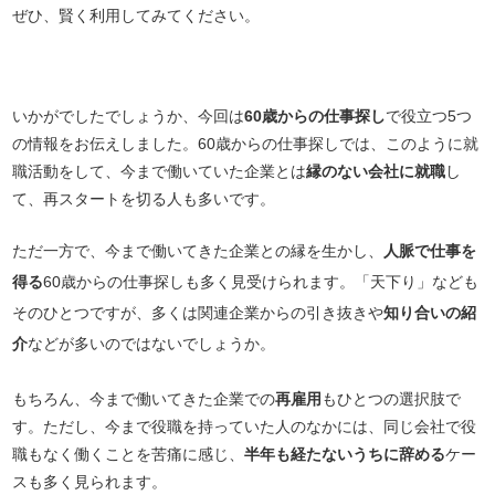
ぜひ、賢く利用してみてください。
いかがでしたでしょうか、今回は
60歳からの仕事探し
で役立つ5つ
の情報をお伝えしました。60歳からの仕事探しでは、このように就
職活動をして、今まで働いていた企業とは
縁のない会社に就職
し
て、再スタートを切る人も多いです。
ただ一方で、今まで働いてきた企業との縁を生かし、
人脈で仕事を
得る
60歳からの仕事探しも多く見受けられます。「天下り」なども
そのひとつですが、多くは関連企業からの引き抜きや
知り合いの紹
介
などが多いのではないでしょうか。
もちろん、今まで働いてきた企業での
再雇用
もひとつの選択肢で
す。ただし、今まで役職を持っていた人のなかには、同じ会社で役
職もなく働くことを苦痛に感じ、
半年も経たないうちに辞める
ケー
スも多く見られます。