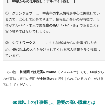
【 60歳からの仕事探し：アルバイト探し 】
①
グランジョブ
…
中高年の求人情報
を中心に掲載してい
るので、安心して応募できます。情報量が多いのが特徴で、母
体がアルバイト求人で
知名度の高い「バイトル」
であることも
安心材料ではないでしょうか。
②
シフトワークス
… こちらは60歳からの仕事探しも含
め、
40代以上の人々
を受け入れてくれる求人情報を多く掲載し
ています。
…その他、
首都圏では定番のfromA（フロムエー）
でも、60歳から
の仕事探し専門の部門が
全国版web
で設けられているので、ぜひ参
考にしてください。
60歳以上の仕事探し、需要の高い職種とは