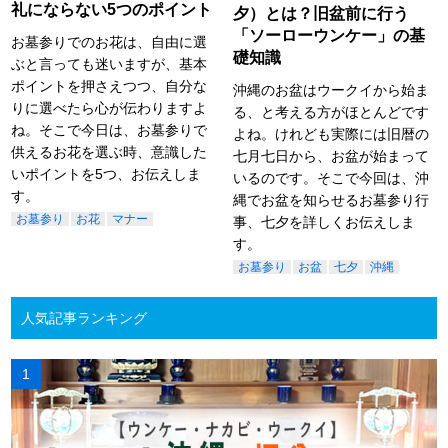
礼にならない5つのポイント
夕）とは？旧盆前に行う
「ソーローウンケー」の基
お墓参りでのお花は、自由に選
礎知識
ぶと言っても迷いますが、基本
ポイントを押さえつつ、自分な
沖縄のお盆はウークイから始ま
りに選べたら心が伝わりますよ
る、と考える方がほとんどです
ね。そこで今日は、お墓参りで
よね。けれども実際には旧暦の
供えるお花を選ぶ時、意識した
七月七日から、お盆が始まって
いポイントを5つ、お伝えしま
いるのです。そこで今回は、沖
す。
縄でお盆を知らせるお墓参り行
お墓参り
お花
マナー
事、七夕を詳しくお伝えしま
す。
お墓参り
お盆
七夕
沖縄
人気記事ランキング