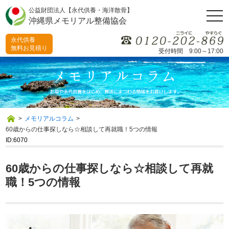
公益財団法人【永代供養・海洋散骨】
togg
沖縄県メモリアル整備協会
navi
永代供養
無料お見積り
受付時間 9:00～17:00
>
メモリアルコラム
>
60歳からの仕事探しなら☆相談して再就職！5つの情報
ID:6070
60歳からの仕事探しなら☆相談して再就
職！5つの情報