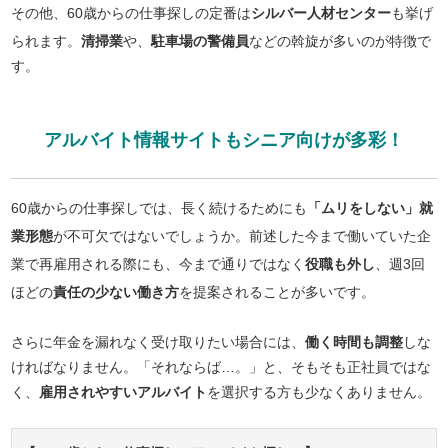
その他、60歳からの仕事探しの定番は
シルバー人材センター
も挙げ
られます。
清掃業
や、
駐車場の警備員
などの斡旋が多いのが特徴で
す。
アルバイト情報サイトもシニア向けが多彩！
60歳からの仕事探しでは、長く続けるためにも
「ムリをしない」就
業形態
が不可欠ではないでしょうか。前述した今まで働いていた企
業で再雇用される際にも、今まで通りではなく
役職も外し
、週3回
ほどの
責任の少ない働き方
を提案されることが多いです。
さらに年金を漏れなく受け取りたい場合には、
働く時間も調整
しな
ければなりません。「それならば…。」と、そもそも正社員ではな
く、
雇用されやすいアルバイト
を選択する方も少なくありません。