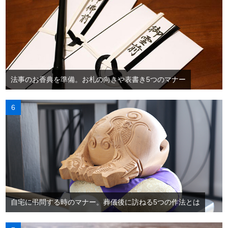
法事のお香典を準備。お札の向きや表書き5つのマナー
自宅に弔問する時のマナー。葬儀後に訪ねる5つの作法とは