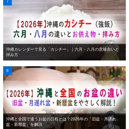
沖縄カレンダーで見る「カシチー」｜六月・八月の意味合いと
拝み方
沖縄と全国で違うお盆の日程とは？2026年の「旧盆・月遅れ
盆・新暦盆」を解説