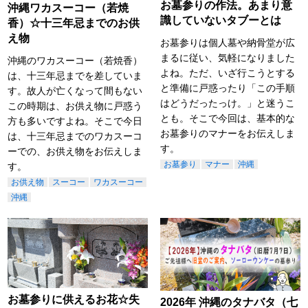
お墓参りの作法。あまり意
沖縄ワカスーコー（若焼
識していないタブーとは
香）☆十三年忌までのお供
え物
お墓参りは個人墓や納骨堂が広
まるに従い、気軽になりました
沖縄のワカスーコー（若焼香）
よね。ただ、いざ行こうとする
は、十三年忌までを差していま
と準備に戸惑ったり「この手順
す。故人が亡くなって間もない
はどうだったっけ。」と迷うこ
この時期は、お供え物に戸惑う
とも。そこで今回は、基本的な
方も多いですよね。そこで今日
お墓参りのマナーをお伝えしま
は、十三年忌までのワカスーコ
す。
ーでの、お供え物をお伝えしま
お墓参り
マナー
沖縄
す。
お供え物
スーコー
ワカスーコー
沖縄
お墓参りに供えるお花☆失
2026年 沖縄のタナバタ（七