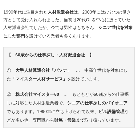
1990年代に注目された
人材派遣会社
は、2000年にはひとつの働き
方として受け入れられました。当初は20代OLを中心に扱っていた
人材派遣会社でしたが、今では男性はもちろん、
シニア世代を対象
にした部門
を設けている業者も多くあります。
【 60歳からの仕事探し：人材派遣会社 】
①
大手人材派遣会社「パソナ」
… 中高年世代を対象にし
た
「マイスター人材サービス」
を設けています。
②
株式会社マイスター60
… もともとが60歳からの仕事探
しに対応した人材派遣業者で、
シニアの仕事探しのパイオニア
でもあります。1990年に立ち上げられて以来、
ビル設備管理
な
どが多い他、専門職から
財務・営業まで
取り扱っています。