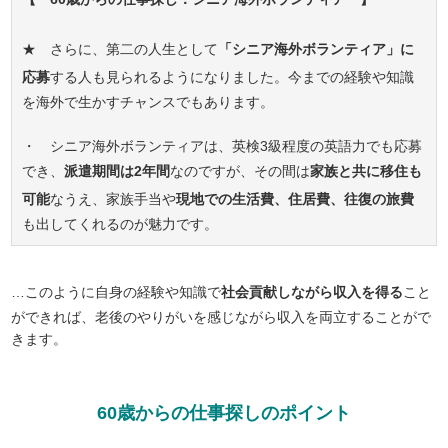
★ さらに、第二の人生として
「シニア海外ボランティア」に
応募
する人も見られるようになりました。今までの経験や知識
を海外で生かすチャンスでもあります。
・ シニア海外ボランティアは、英検3級程度の英語力でも応募
でき、
派遣期間は2年間
なのですが、その間は
家族と共に移住も
可能
なうえ、家族手当や
現地での生活費、住居費、往復の旅費
も出してくれるのが魅力です。
…このように自身の経験や知識で
社会貢献しながら収入を得る
こと
ができれば、老後のやりがいを感じながら収入を両立することがで
きます。
60歳からの仕事探しのポイント