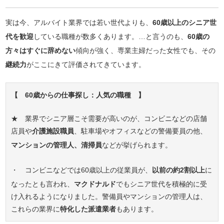
実は今、アルバイト業界では若い世代よりも、
60歳以上のシニア世
代を歓迎
している職種が数多くあります。…と言うのも、
60歳の
方々はすぐに辞めない
傾向が強く、専業主婦だった女性でも、その
継続力
がここにきて評価されてきています。
【 60歳からの仕事探し：人気の職種 】
★ 業界でシニア層こそ需要が高いのが、コンビニなどの店舗
店員や
介護施設職員
、駐車場やオフィスなどの警備要員の他、
マンションの管理人、清掃員
などが挙げられます。
・ コンビニなどでは60歳以上の従業員が、
以前の約2割以上
に
なったとも言われ、
マクドナルド
でもシニア世代を積極的に受
け入れるようになりました。警備員やマンションの管理人は、
これらの業界に
特化した派遣業者
もあります。