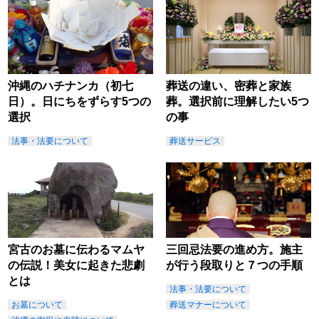
沖縄のハチナンカ（初七
葬送の違い、密葬と家族
日）。日にちをずらす5つの
葬。選択前に理解したい5つ
選択
の事
法事・法要について
葬送サービス
宮古のお墓に伝わるマムヤ
三回忌法要の進め方。施主
の伝説！美女に起きた悲劇
が行う段取りと７つの手順
とは
法事・法要について
お墓について
葬送マナーについて