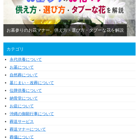
お墓参りのお花マナー。供え方・選び方・タブーな花を解説
カテゴリ
永代供養について
お墓について
自然葬について
墓じまい・改葬について
位牌供養について
納骨堂について
お盆について
沖縄の御願行事について
葬送サービス
葬送マナーについて
葬儀について