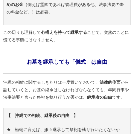
めのお金
（例えば霊園であれば管理費がある他、法事法要の際
の料金など。）は必要。
この辺りも理解して
心構えを持って継承する
ことで、突然のことに
慌てる事態にはなりません。
お墓を継承しても「儀式」は自由
沖縄の相続に関するしきたりは一度置いておいて、
法律的側面
から
話していくと、お墓の継承はしなければならなくても、年間行事や
法事法要と言った祭祀を執り行うか否かは、
継承者の自由
です。
【 沖縄での相続、継承後の自由 】
★ 極端に言えば、嫌々継承して祭祀を執り行いたくないか