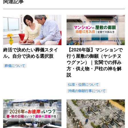
関連記事
終活で決めたい葬儀スタイ
【2026年版】マンションで
ル。自分で決める選択肢
行う屋敷の御願（ヤシチヌ
ウグァン）｜玄関での拝み
葬儀について
方・供え物・戸柱の神を解
説
仏壇・位牌について
沖縄の御願行事について