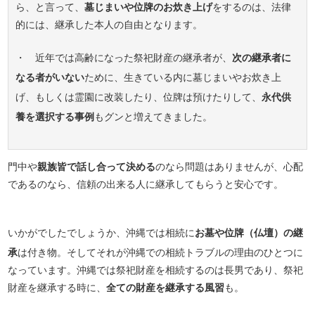
ら、と言って、
墓じまいや位牌のお炊き上げ
をするのは、法律
的には、継承した本人の自由となります。
・ 近年では高齢になった祭祀財産の継承者が、
次の継承者に
なる者がいない
ために、生きている内に墓じまいやお炊き上
げ、もしくは霊園に改装したり、位牌は預けたりして、
永代供
養を選択する事例
もグンと増えてきました。
門中や
親族皆で話し合って決める
のなら問題はありませんが、心配
であるのなら、信頼の出来る人に継承してもらうと安心です。
いかがでしたでしょうか、沖縄では相続に
お墓や位牌（仏壇）の継
承
は付き物。そしてそれが沖縄での相続トラブルの理由のひとつに
なっています。沖縄では祭祀財産を相続するのは長男であり、祭祀
財産を継承する時に、
全ての財産を継承する風習
も。