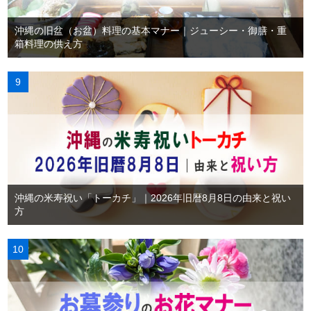
沖縄の旧盆（お盆）料理の基本マナー｜ジューシー・御膳・重
箱料理の供え方
沖縄の米寿祝い「トーカチ」｜2026年旧暦8月8日の由来と祝い
方