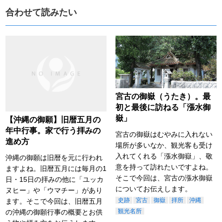
合わせて読みたい
宮古の御嶽（うたき）。最
初と最後に訪ねる「漲水御
嶽」
【沖縄の御願】旧暦五月の
年中行事。家で行う拝みの
宮古の御嶽はむやみに入れない
進め方
場所が多いなか、観光客も受け
入れてくれる「漲水御嶽」、敬
沖縄の御願は旧暦を元に行われ
意を持って訪れたいですよね。
ますよね。旧暦五月には毎月の1
そこで今回は、宮古の漲水御嶽
日・15日の拝みの他に「ユッカ
についてお伝えします。
ヌヒー」や「ウマチー」があり
史跡
宮古
御嶽
拝所
沖縄
ます。そこで今回は、旧暦五月
観光名所
の沖縄の御願行事の概要とお供