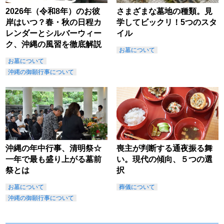
2026年（令和8年）のお彼
さまざまな墓地の種類。見
岸はいつ？春・秋の日程カ
学してビックリ！5つのスタ
レンダーとシルバーウィー
イル
ク、沖縄の風習を徹底解説
お墓について
お墓について
沖縄の御願行事について
沖縄の年中行事、清明祭☆
喪主が判断する通夜振る舞
一年で最も盛り上がる墓前
い。現代の傾向、５つの選
祭とは
択
お墓について
葬儀について
沖縄の御願行事について