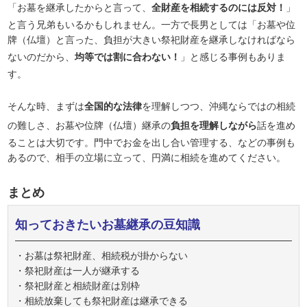
「お墓を継承したからと言って、
全財産を相続するのには反対！
」
と言う兄弟もいるかもしれません。一方で長男としては「お墓や位
牌（仏壇）と言った、負担が大きい祭祀財産を継承しなければなら
ないのだから、
均等では割に合わない！
」と感じる事例もありま
す。
そんな時、まずは
全国的な法律
を理解しつつ、沖縄ならではの相続
の難しさ、お墓や位牌（仏壇）継承の
負担を理解しながら
話を進め
ることは大切です。門中でお金を出し合い管理する、などの事例も
あるので、相手の立場に立って、円満に相続を進めてください。
まとめ
知っておきたいお墓継承の豆知識
・お墓は祭祀財産、相続税が掛からない
・祭祀財産は一人が継承する
・祭祀財産と相続財産は別枠
・相続放棄しても祭祀財産は継承できる