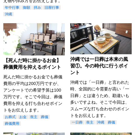
え物や拝み方をお伝えします。
年中行事
御願
拝み
旧暦行事
沖縄
沖縄では一日葬は本来の風
【死んだ時に掛かるお金】
習①。今の時代に行うポイ
葬儀費用を抑えるポイント
ント
死んだ時に掛かるお金でも葬儀
沖縄では「一日葬」と言われた
費用の平均は200万円ですが、
時、全国的に今需要が高い「一
アンケートでの希望予算は100
日葬」とは違うため、勘違いも
万円です。そこで今回は、葬儀
多いですよね。そこで今回は、
費用を抑える打ち合わせポイン
スムーズな打ち合わせのポイン
トをお伝えします。
トをお伝えします。
お葬式
お金
喪主
葬儀
一日葬
喪主
沖縄
葬儀
葬儀費用