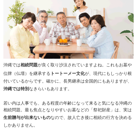
沖縄では
相続問題
が良く取り沙汰されていますよね。これもお墓や
位牌（仏壇）を継承する
トートーメー文化
が、現代にもしっかり根
付いているからです。確かに、長男継承は全国的にもありますが、
沖縄では特別
なきらいもあります。
若い内は人事でも、ある程度の年齢になって来ると気になる沖縄の
相続問題。最も焦点となりやすいお墓などの「祭祀財産」は、実は
生前贈与が出来ないもの
なので、故人亡き後に相続の行方を決める
しかありません。