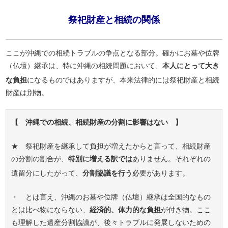
祭祀財産と相続の関係
ここが沖縄での相続トラブルの争点となる部分。確かにお墓や位牌
（仏壇）継承は、特に沖縄の相続問題において、
本人にとって大き
な負担
になるものではありますが、本来法律的には祭祀財産と相続
財産は別物。
【 沖縄での相続、相続財産の分割に影響はない 】
★ 祭祀財産を継承して負担が増えたからと言って、相続財産
の分割の割合が、
特別に増える訳では
ありません。それぞれの
遺留分にしたがって、
分割協議を行う
必要があります。
・ とは言え、沖縄のお墓や位牌（仏壇）継承は全国的なもの
とは比べ物にならない、
経済的、体力的な負担
が付き物。ここ
も理解した遺産分割協議が、後々トラブルに発展しないための