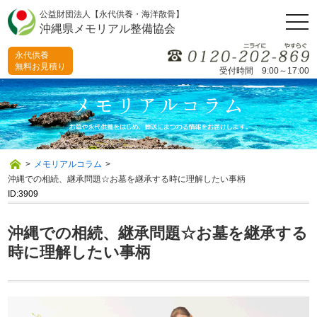
公益財団法人【永代供養・海洋散骨】
togg
沖縄県メモリアル整備協会
navi
永代供養
無料お見積り
受付時間 9:00～17:00
>
メモリアルコラム
>
沖縄での相続、継承問題☆お墓を継承する時に理解したい事柄
ID:3909
沖縄での相続、継承問題☆お墓を継承する
時に理解したい事柄