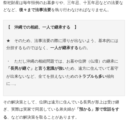
祭祀財産は毎年恒例のお墓参りや、三年忌、十五年忌などの法要な
どなど、
後々まで法事法要
を執り行わなければなりません。
【 沖縄での相続、一人で継承する 】
★ そのため、法事法要の際に滞りが出ないよう、基本的には
分担するものではなく、
一人が継承する
もの。
・ ただし沖縄の相続問題では、お墓や位牌（仏壇）の継承に
「長男が継ぐ」と言う意識が強い
ため、遠方に住んでいて墓守
が出来ないなど、全てを担えないための
トラブルも多い
傾向
に…。
その解決策として、位牌は遠方に住んでいる長男が形上は受け継
ぎ、実際は実家で同居している弟夫婦が
「預かる」形で世話をす
る
、などの解決策を取ることがあります。