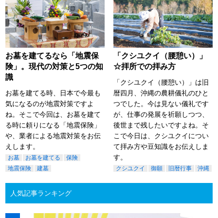
お墓を建てるなら「地震保
「クシユクイ（腰憩い）」
険」。現代の対策と5つの知
☆拝所での拝み方
識
「クシユクイ（腰憩い）」は旧
お墓を建てる時、日本で今最も
暦四月、沖縄の農耕儀礼のひと
気になるのが地震対策ですよ
つでした。今は見ない儀礼です
ね。そこで今回は、お墓を建て
が、仕事の発展を祈願しつつ、
る時に頼りになる「地震保険」
後世まで残したいですよね。そ
や、業者による地震対策をお伝
こで今日は、クシユクイについ
えします。
て拝み方や豆知識をお伝えしま
す。
お墓
お墓を建てる
保険
地震保険
建墓
クシユクイ
御願
旧暦行事
沖縄
人気記事ランキング