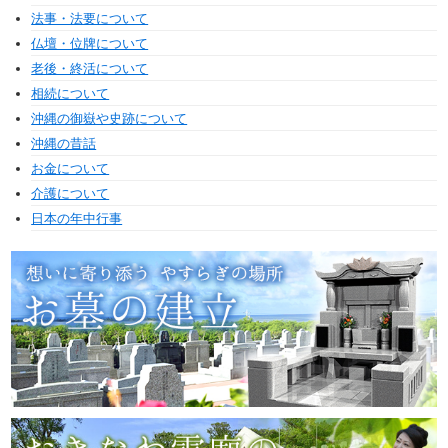
法事・法要について
仏壇・位牌について
老後・終活について
相続について
沖縄の御嶽や史跡について
沖縄の昔話
お金について
介護について
日本の年中行事