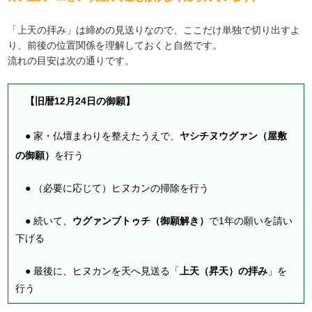
「上天の拝み」は締めの見送りなので、ここだけ単独で切り出すよ
り、前後の位置関係を理解しておくと自然です。
流れの目安は次の通りです。
【旧暦12月24日の御願】
● 家・仏壇まわりを整えたうえで、
ヤシチヌウグァン（屋敷
の御願）
を行う
● （必要に応じて）ヒヌカンの掃除を行う
● 続いて、
ウグァンブトゥチ（御願解き）
で1年の願いを請い
下げる
● 最後に、ヒヌカンを天へ見送る「
上天（昇天）の拝み
」を
行う