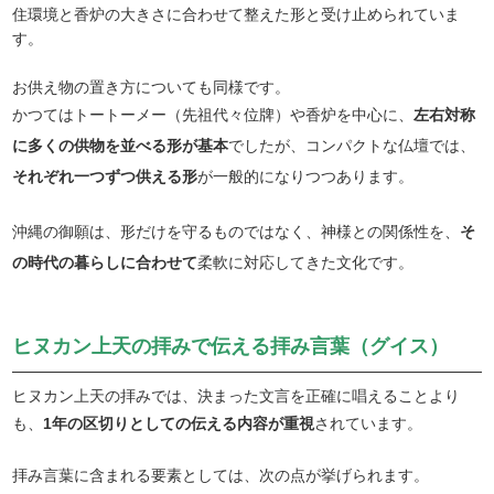
住環境と香炉の大きさに合わせて整えた形と受け止められていま
す。
お供え物の置き方についても同様です。
かつてはトートーメー（先祖代々位牌）や香炉を中心に、
左右対称
に多くの供物を並べる形が基本
でしたが、コンパクトな仏壇では、
それぞれ一つずつ供える形
が一般的になりつつあります。
沖縄の御願は、形だけを守るものではなく、神様との関係性を、
そ
の時代の暮らしに合わせて
柔軟に対応してきた文化です。
ヒヌカン上天の拝みで伝える拝み言葉（グイス）
ヒヌカン上天の拝みでは、決まった文言を正確に唱えることより
も、
1年の区切りとしての伝える内容が重視
されています。
拝み言葉に含まれる要素としては、次の点が挙げられます。