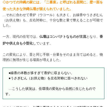
◇かつての沖縄の家には、「二番座」と呼ばれる居間に、壁一面を
使った大きな沖縄仏壇が据えられていました。
…それに合わせて香炉（ウコール）も大きく、お線香やうさぎむん
（お供え物）も、左右対称に、十分な数と量で整えることが可能で
した。
一方、現代の住宅では、
仏壇はコンパクトなものが主流
となり、
香
炉や供え台も小型化
しています。
この変化により、昔と同じ手順・分量をそのまま当てはめると、物
理的に無理が生じる場面が増えました。
●線香の本数が多すぎて香炉に収まらない、
●うさぎむん（お供え物）を左右対称に並べきれない
…こうした状況は、住環境の変化から自然に生じたもので
す。