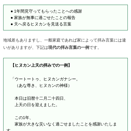
● 1年間見守ってもらったことへの感謝
● 家族が無事に過ごせたことの報告
● 天へ戻るヒヌカンを見送る言葉
地域差もありますし、一般家庭であれば家によって拝み言葉には違
いがありますが、下記は
現代の拝み言葉の一例
です。
【ヒヌカン上天の拝みでの一例】
「ウートートゥ、ヒヌカンガナシー。
（あな尊き、ヒヌカンの神様）
本日は旧暦十二月二十四日、
上天の日を迎えました。
この1年、
家族が大きな災いなく過ごせましたことを感謝いたしま
す。