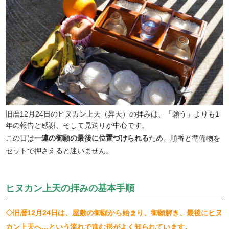
旧暦12月24日のヒヌカン上天（昇天）の拝みは、「願う」よりも1
年の報告と感謝、そして見送りが中心です。
この日は
一連の御願の最後に位置づけられる
ため、順番と準備物を
セットで押さえると迷いません。
ヒヌカン上天の拝みの基本手順
◇旧暦12月24日は、屋敷の御願から始まり、御願解き、最後にヒヌ
カン上天へ…という流れで進む形がよく知られています。