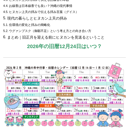
お線香は日本線香でも良い？沖縄の現代事情
ヒヌカン上天の拝みで伝える拝み言葉（グイス）
現代の暮らしとヒヌカン上天の拝み
住環境の変化と拝みの簡略化
ウグァンブスク（御願不足）という考え方との向き合い方
まとめ｜旧正月を迎える前にヒヌカンを見送るということ
2026年の旧暦12月24日はいつ？