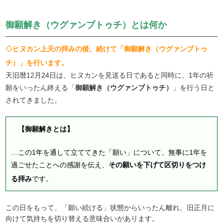
御願解き（ウグァンブトゥチ）とは何か
◇ヒヌカン上天の拝みの後、続けて「御願解き（ウグァンブトゥ
チ）」を行います。
天旧暦12月24日は、ヒヌカンを見送る日であると同時に、1年の祈
願をいったん終える「
御願解き（ウグァンブトゥチ）
」を行う日と
されてきました。
【御願解きとは】
…この1年を通して立ててきた「願い」について、無事に1年を
過ごせたことへの感謝を伝え、
その願いを下げて区切りをつけ
る拝み
です。
この日をもって、「願い続ける」状態からいったん離れ、旧正月に
向けて気持ちを切り替える意味合いがあります。