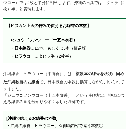
ウコー）では2枚と半分に相当します。沖縄の言葉では「タヒラ（2
枚）半」と表現します。
【ヒヌカン上天の拝みで供えるお線香の本数】
●ジュウゴフンウコー（十五本御香）
・
日本線香
…15本、もしくは5本（簡易版）
・
ヒラウコー
…タヒラ半（2枚半）
沖縄線香「ヒラウコー（平御香）」は、
複数本の線香を板状に固め
た沖縄独自のお線香
で、日本線香の本数に換算しながら用いられて
きました。
「ジュウゴフンウコー（十五本御香）」という呼び方は、神様に供
える線香の量を分かりやすく示した呼称です。
[沖縄で供えるお線香の本数]
・
沖縄の線香「ヒラウコー」☆御願内容で違う本数①