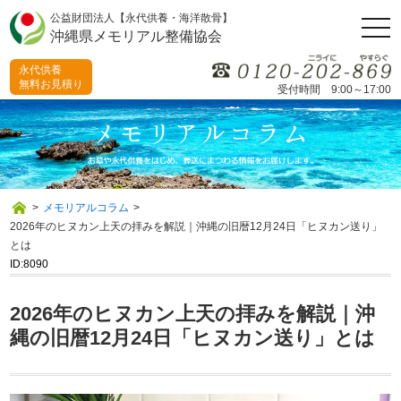
公益財団法人【永代供養・海洋散骨】
togg
沖縄県メモリアル整備協会
navi
永代供養
無料お見積り
受付時間 9:00～17:00
>
メモリアルコラム
>
2026年のヒヌカン上天の拝みを解説｜沖縄の旧暦12月24日「ヒヌカン送り」
とは
ID:8090
2026年のヒヌカン上天の拝みを解説｜沖
縄の旧暦12月24日「ヒヌカン送り」とは