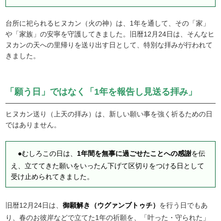
台所に祀られるヒヌカン（火の神）は、1年を通して、その「家」
や「家族」の安寧を守護してきました。旧暦12月24日は、そんなヒ
ヌカンの天への里帰りを送り出す日として、特別な拝みが行われて
きました。
「願う日」ではなく「1年を報告し見送る拝み」
ヒヌカン送り（上天の拝み）は、新しい願い事を強く祈るための日
ではありません。
●むしろこの日は、
1年間を無事に過ごせたことへの感謝
を伝
え、立ててきた願いをいったん下げて区切りをつける日として
受け止められてきました。
旧暦12月24日は、
御願解き（ウグァンブトゥチ）
を行う日でもあ
り、春のお彼岸などで立てた1年の祈願を、「叶った・守られた」