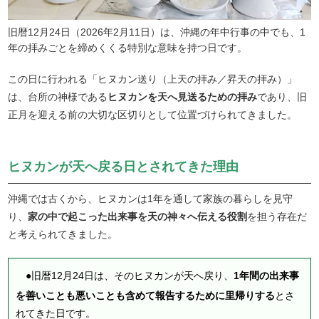
旧暦12月24日（2026年2月11日）は、沖縄の年中行事の中でも、1
年の拝みごとを締めくくる特別な意味を持つ日です。
この日に行われる「ヒヌカン送り（上天の拝み／昇天の拝み）」
は、台所の神様である
ヒヌカンを天へ見送るための拝み
であり、旧
正月を迎える前の大切な区切りとして位置づけられてきました。
ヒヌカンが天へ戻る日とされてきた理由
沖縄では古くから、ヒヌカンは1年を通して家族の暮らしを見守
り、
家の中で起こった出来事を天の神々へ伝える役割
を担う存在だ
と考えられてきました。
●旧暦12月24日は、そのヒヌカンが天へ戻り、
1年間の出来事
を善いことも悪いことも含めて報告するために里帰りする
とさ
れてきた日です。