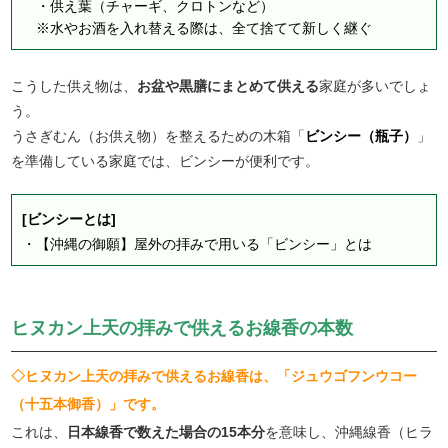
・供え葉（チャーギ、クロトンなど）
※水やお酒を入れ替える際は、全て捨てて新しく継ぐ
こうした供え物は、
お盆や黒膳にまとめて供える
家庭が多いでしょ
う。
うさぎむん（お供え物）を整えるための木箱「
ビンシー（瓶子）
」
を準備している家庭では、ビンシーが便利です。
[ビンシーとは]
・
【沖縄の御願】屋外の拝みで用いる「ビンシー」とは
ヒヌカン上天の拝みで供えるお線香の本数
◇ヒヌカン上天の拝みで供えるお線香は、「ジュウゴフンウコー
（十五本御香）」です。
これは、
日本線香で数えた場合の15本分
を意味し、沖縄線香（ヒラ