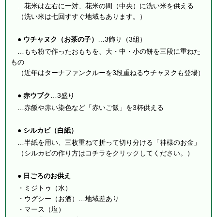
…花米は左右に一対、花米の間（中央）に洗い米を供える
（洗い米は七回すすぐ地域もあります。）
● ウチャヌク（お茶の子）
…3飾り（3組）
…もち粉で作ったおもちを、大・中・小の餅を三段に重ねた
もの
（近年はターナファンクルーを3段重ねるウチャヌクも登場）
● 赤ウブク
…3盛り
…赤飯や赤い染色など「赤いご飯」を3杯供える
● シルカビ（白紙）
…半紙を用い、三枚重ねて折って切り分ける「神様のお金」
（
シルカビの作り方はコチラをクリックしてください。
）
● 日ごろのお供え
・ミジトゥ（水）
・ウグシー（お酒）…地域差あり
・マース（塩）