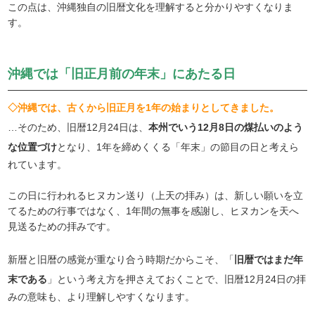
この点は、沖縄独自の旧暦文化を理解すると分かりやすくなりま
す。
沖縄では「旧正月前の年末」にあたる日
◇沖縄では、古くから旧正月を1年の始まりとしてきました。
…そのため、旧暦12月24日は、
本州でいう12月8日の煤払いのよう
な位置づけ
となり、1年を締めくくる「年末」の節目の日と考えら
れています。
この日に行われるヒヌカン送り（上天の拝み）は、新しい願いを立
てるための行事ではなく、1年間の無事を感謝し、ヒヌカンを天へ
見送るための拝みです。
新暦と旧暦の感覚が重なり合う時期だからこそ、「
旧暦ではまだ年
末である
」という考え方を押さえておくことで、旧暦12月24日の拝
みの意味も、より理解しやすくなります。