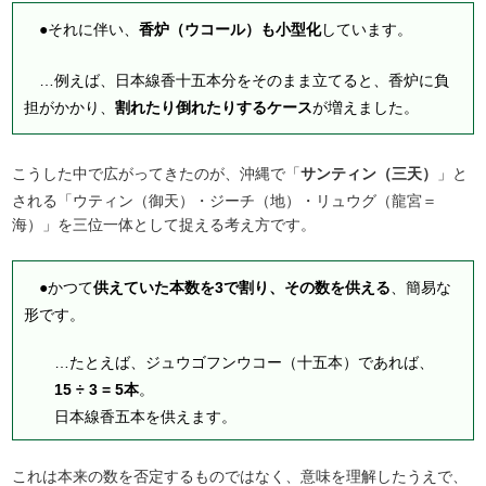
●それに伴い、
香炉（ウコール）も小型化
しています。
…例えば、日本線香十五本分をそのまま立てると、香炉に負
担がかかり、
割れたり倒れたりするケース
が増えました。
こうした中で広がってきたのが、沖縄で「
サンティン（三天）
」と
される「ウティン（御天）・ジーチ（地）・リュウグ（龍宮＝
海）」を三位一体として捉える考え方です。
●かつて
供えていた本数を3で割り、その数を供える
、簡易な
形です。
…たとえば、ジュウゴフンウコー（十五本）であれば、
15 ÷ 3 = 5本
。
日本線香五本を供えます。
これは本来の数を否定するものではなく、意味を理解したうえで、