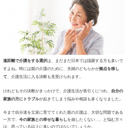
遠距離で介護をする選択
は、まだまだ日本では躊躇する方も多いで
すよね。時には親の介護のために、夫婦のどちらかが
拠点を移し
て
、介護生活に入る決断も見受けられます。
けれどもその決断がきっかけで、介護生活が長引くにつれ、
自分の
家族の方にトラブル
が起きてしまう悩みや相談も多くなりました。
今まで自分達を立派に育ててくれた親の介護は、大切な問題である
一方で、
今の家族との幸せな暮らし
を崩したくない…、と悩む方々
は、思っている以上に多いのではないでしょうか。