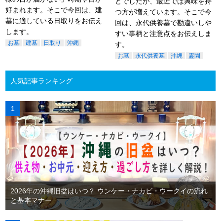
どでしたが、最近では興味を持
好まれます。そこで今回は、建
つ方が増えています。そこで今
墓に適している日取りをお伝え
回は、永代供養墓で勘違いしや
します。
すい事柄と注意点をお伝えしま
お墓
建墓
日取り
沖縄
す。
お墓
永代供養墓
沖縄
霊園
人気記事ランキング
2026年の沖縄旧盆はいつ？ ウンケー・ナカビ・ウークイの流れ
と基本マナー