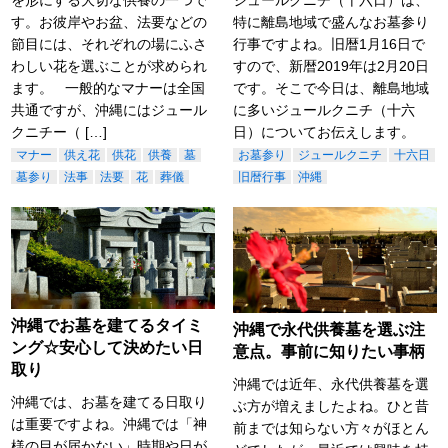
す。お彼岸やお盆、法要などの
特に離島地域で盛んなお墓参り
節目には、それぞれの場にふさ
行事ですよね。旧暦1月16日で
わしい花を選ぶことが求められ
すので、新暦2019年は2月20日
ます。 一般的なマナーは全国
です。そこで今日は、離島地域
共通ですが、沖縄にはジュール
に多いジュールクニチ（十六
クニチー（ […]
日）についてお伝えします。
マナー
供え花
供花
供養
墓
お墓参り
ジュールクニチ
十六日
墓参り
法事
法要
花
葬儀
旧暦行事
沖縄
沖縄でお墓を建てるタイミ
沖縄で永代供養墓を選ぶ注
ング☆安心して決めたい日
意点。事前に知りたい事柄
取り
沖縄では近年、永代供養墓を選
沖縄では、お墓を建てる日取り
ぶ方が増えましたよね。ひと昔
は重要ですよね。沖縄では「神
前までは知らない方々がほとん
様の目が届かない」時期や日が