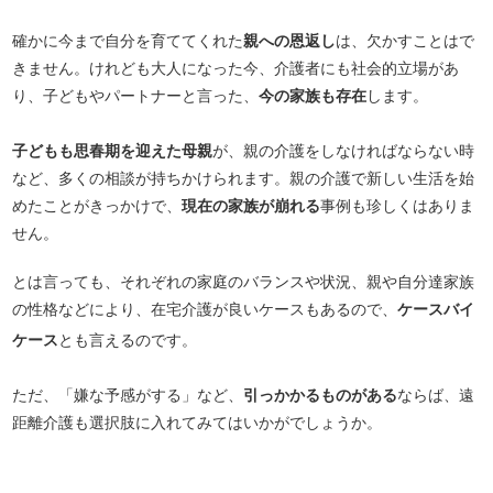
確かに今まで自分を育ててくれた
親への恩返し
は、欠かすことはで
きません。けれども大人になった今、介護者にも社会的立場があ
り、子どもやパートナーと言った、
今の家族も存在
します。
子どもも思春期を迎えた母親
が、親の介護をしなければならない時
など、多くの相談が持ちかけられます。親の介護で新しい生活を始
めたことがきっかけで、
現在の家族が崩れる
事例も珍しくはありま
せん。
とは言っても、それぞれの家庭のバランスや状況、親や自分達家族
の性格などにより、在宅介護が良いケースもあるので、
ケースバイ
ケース
とも言えるのです。
ただ、「嫌な予感がする」など、
引っかかるものがある
ならば、遠
距離介護も選択肢に入れてみてはいかがでしょうか。