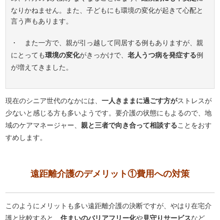
なりかねません。また、子どもにも環境の変化が起きて心配と
言う声もあります。
・ また一方で、親が引っ越して同居する例もありますが、親
にとっても
環境の変化
がきっかけで、
老人うつ病を発症する
例
が増えてきました。
現在のシニア世代のなかには、
一人きままに過ごす方が
ストレスが
少ないと感じる方も多いようです。要介護の状態にもよるので、地
域のケアマネージャー、
親と三者で向き合って相談する
ことをおす
すめします。
遠距離介護のデメリット①費用への対策
このようにメリットも多い遠距離介護の決断ですが、やはり在宅介
護と比較すると、
住まいのバリアフリー化
や
見守りサービス
など、