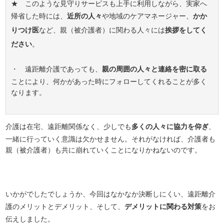
★ このような見守りサービスも上手に利用しながら、実家へ
帰省した時には、
近所の人々
や地域のケアマネージャー、
かか
りつけ医
など、親（被介護者）に関わる人々には
挨拶をしてく
ださい
。
・ 遠距離介護であっても、
親の周囲の人々と連絡を密に取る
ことにより、何かがあった時にフォローしてくれることが多く
なります。
介護は在宅、遠距離関係なく、少しでも
多くの人々に協力を仰ぎ
、
一緒に行っていく意識は欠かせません。それがなければ、介護者も
親（被介護者）も共に崩れていくことになりかねないのです。
いかがでしたでしょうか、今回はなかなか決断しにくい、遠距離介
護のメリットとデメリット、そして、
デメリットに関わる対策
をお
伝えしました。