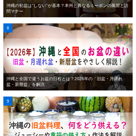
沖縄の初盆は“しない”が基本？本州と異なるミーボンの風習と訪
問マナー
沖縄と全国で違うお盆の日程とは？2026年の「旧盆・月遅れ
盆・新暦盆」を解説