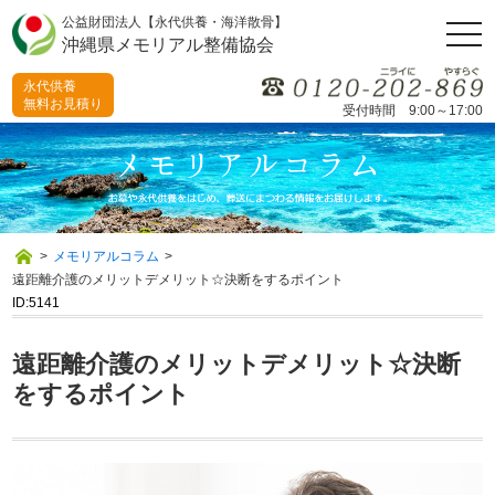
公益財団法人【永代供養・海洋散骨】
togg
沖縄県メモリアル整備協会
navi
永代供養
無料お見積り
受付時間 9:00～17:00
>
メモリアルコラム
>
遠距離介護のメリットデメリット☆決断をするポイント
ID:5141
遠距離介護のメリットデメリット☆決断
をするポイント