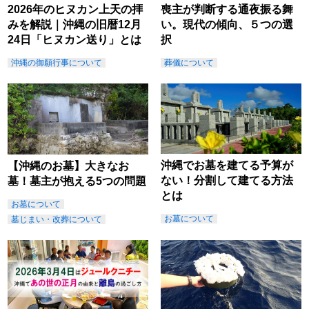
2026年のヒヌカン上天の拝
喪主が判断する通夜振る舞
みを解説｜沖縄の旧暦12月
い。現代の傾向、５つの選
24日「ヒヌカン送り」とは
択
沖縄の御願行事について
葬儀について
沖縄でお墓を建てる予算が
【沖縄のお墓】大きなお
ない！分割して建てる方法
墓！墓主が抱える5つの問題
とは
お墓について
お墓について
墓じまい・改葬について