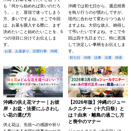
も「何から始めれば良いのだろ
沖縄では初七日から、週忌焼香
う。」と、冒頭で迷ってしまう
を執り行うのが慣わしですが、
方、多いですよね。そこで今回
現代に合わせて変わりつつあり
は、お墓を購入する際に、まず
ますよね。大切な故人、納得し
決めたいこと始めたいことを、5
て弔いたいですよね。そこで今
つの項目に分けてお伝えしま
回は四十九日までに、特に意識
す。
して決定しい事柄をお伝えしま
す。
お墓
お墓参り
旧暦行事
沖縄
初七日
沖縄
法事
法要
焼香
沖縄の供え花マナー｜お彼
【2026年版】沖縄のジュー
岸・お盆・法要にふさわし
ルクニチー（十六日祭）と
い花の選び方
は？由来・離島の過ごし方
と喪中のマナー
供え花は、先祖への感謝や祈り
を形にする大切な供養の一つで
ジュールクニチ（十六日）は、