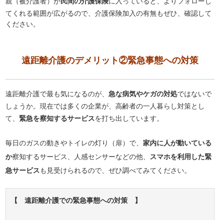
親（被介護者）が
民間の介護保険
に入っていると、よりフォローし
てくれる範囲が広がるので、介護保険加入の有無もぜひ、確認して
ください。
遠距離介護のデメリット②緊急事態への対策
遠距離介護で最も気になるのが、
急な病気やケガの対処
ではないで
しょうか。現在では多くの企業が、高齢者の一人暮らし対策とし
て、
緊急を察知するサービス
を打ち出しています。
毎日のガスの動きやトイレの灯り（扉）で、
家内に人が動いている
か
察知するサービス、人感センサーなどの他、
スマホを利用した緊
急サービス
も見受けられるので、ぜひ調べてみてください。
【 遠距離介護での緊急事態への対策 】