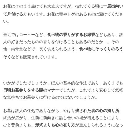
お花はそのまま生けても大丈夫ですが、枯れてくる頃に
一度出向い
て片付ける
方もいます。お花は毒やトゲのあるものは避けてくださ
い。
最近ではコーヒーなど、
食べ物の香りがするお線香
などもあり、故
人の好きだったものの香りを付けることもあるのだとか…。その
他、納骨堂などで、長く供えられるよう、
食べ物にそっくりのろう
そく
なども販売されています。
いかがでしたでしょうか、ほんの基本的な作法であり、あくまでも
日頃お墓参りをする際のマナー
でしたが、これでより安心して気軽
な気持ちでお墓参りに行けるのではないでしょうか。
お墓は故人の住処でありながら、やはり
残された者の心の拠り所
。
終活が広がり、生前に前向きに話し合いの場が増えることにより、
ひと昔前よりも、
形式よりも心の在り方
が重んじられるようになっ