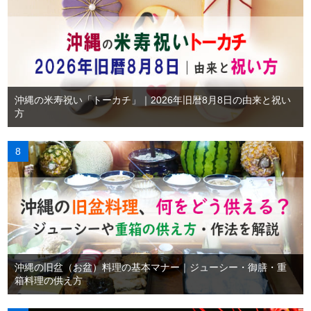
沖縄の米寿祝い「トーカチ」｜2026年旧暦8月8日の由来と祝い
方
沖縄の旧盆（お盆）料理の基本マナー｜ジューシー・御膳・重
箱料理の供え方