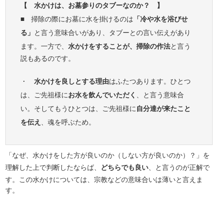
【 水かけは、お墓参りのタブーなのか？ 】
■ 掃除の際にお墓に水を掛けるのは
「冷や水を浴びせ
る」
と言う意味合いがあり、タブーとの言い伝えがあり
ます。一方で、
水かけをすることが、掃除の作法
と言う
説もあるのです。
・
水かけを良しとする理由
はふたつあります。ひとつ
は、ご先祖様に
お水を飲んでいただく
、と言う意味合
い。そしてもうひとつは、ご先祖様に
自分達が来たこと
を伝え
、魂を呼ぶため。
「なぜ、水かけをした方が良いのか（しない方が良いのか）？」を
理解した上で判断したならば、
どちらでも良い
、と言うのが正解で
す。この水かけについては、宗教などの意味合いは薄いと言えま
す。