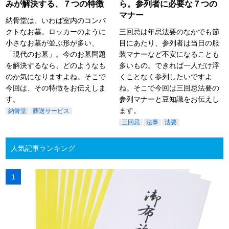
みが解決する、７つの特徴
ら。参列者に必要な７つの
マナー
納骨堂は、いわば室内のコンパ
クトなお墓。ロッカーのように
三回忌は年忌法要のなかでも節
小さなお墓が並ぶ形が多い、
目にあたり、参列者は当日の服
「現代のお墓」。今のお墓問題
装マナーなど不安になることも
を解決するなら、どのようなも
多いもの。できれば一人だけ浮
のか気になりますよね。そこで
くことなく参列したいですよ
今回は、その特徴をお伝えしま
ね。そこで今回は三回忌法要の
す。
参列マナーと豆知識をお伝えし
ます。
納骨堂
葬送サービス
三回忌
法事
法要
人気記事ランキング