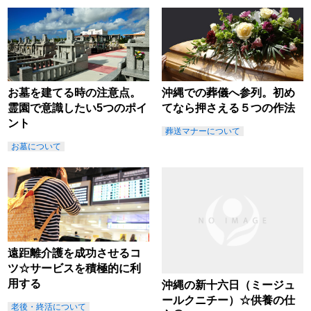
お墓を建てる時の注意点。
沖縄での葬儀へ参列。初め
霊園で意識したい5つのポイ
てなら押さえる５つの作法
ント
葬送マナーについて
お墓について
遠距離介護を成功させるコ
ツ☆サービスを積極的に利
用する
沖縄の新十六日（ミージュ
ールクニチー）☆供養の仕
老後・終活について