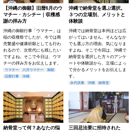
【沖縄の御願】旧暦6月のウ
沖縄で納骨堂を選ぶ選択。
マチー・カシチー｜収穫感
３つの立場別、メリットと
謝の拝み方
体験談
沖縄の御願行事「ウマチー」は
沖縄では納骨堂は本州ほどは広
稲の収穫祭でしたが、今では商
がってはいません。そんななか
売繁盛や健康祈願としても行わ
でも選ぶ方の理由、気になりま
れるので、次世代にも残したい
すよね。そこで今回は、沖縄で
ですよね。そこで今日は、ウマ
納骨堂を選択した方々のアンケ
チーの拝み方をお伝えします。
ートや体験談から、立場によっ
て分かるメリットをお伝えしま
ウマチー
六月ウマチー
御願
す。
旧暦行事
沖縄
永代供養
沖縄
納骨堂
納骨堂って何？あなたの悩
三回忌法要に招待された