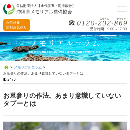
公益財団法人【永代供養・海洋散骨】
togg
沖縄県メモリアル整備協会
navi
永代供養
無料お見積り
受付時間 9:00～17:00
>
メモリアルコラム
>
お墓参りの作法。あまり意識していないタブーとは
ID:2470
お墓参りの作法。あまり意識していない
タブーとは