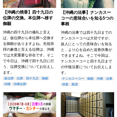
【沖縄の焼香】四十九日の
【沖縄の法事】ナンカスー
位牌の交換。本位牌へ移す
コーの意味合いを知る5つの
御願
事柄
沖縄の四十九日の儀礼と言え
沖縄の法事では四十九日までの
ば、仮位牌から本位牌へ交換す
ナンカスーコーは大切ですが、
る御願がありますよね。先祖崇
故人にとっての意味合いを知る
拝の象徴と言える位牌は、沖縄
と、より心を込めた追善供養が
では大変重要な存在です。そこ
できますよね。そこで今回は、
で今日は、沖縄で四十九日に行
ナンカスーコーと四十九日まで
う、位牌交換についてお伝えし
の中陰法要についてお伝えしま
ます。
す。
仮位牌
位牌
四十九日
御願
ナンカスーコー
御願
沖縄
法事
沖縄
沖縄位牌
焼香
風習