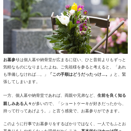
お墓参り
は個人墓や納骨堂が広まるに従い、ひと昔前よりもずっと
気軽なものになりましたよね。ご先祖様を参ると考えると、「あれ
も準備しなければ…。」
「この手順はどうだったっけ…。」
と、緊
張してしまいます。
一方、個人墓や納骨堂であれば、両親や兄弟など、
生前を良く知る
親しみある人々
が多いので、「ショートケーキが好きだったから、
持って行ってあげよう。」と言う感覚で、お墓参りができます。
このように行事でお墓参りをするばかりではなく、一人でもふとお
墓参りをしやすくなった現代だからこそ、
基本的なマナーは守っ