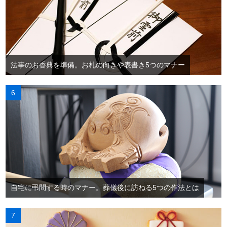
法事のお香典を準備。お札の向きや表書き5つのマナー
自宅に弔問する時のマナー。葬儀後に訪ねる5つの作法とは