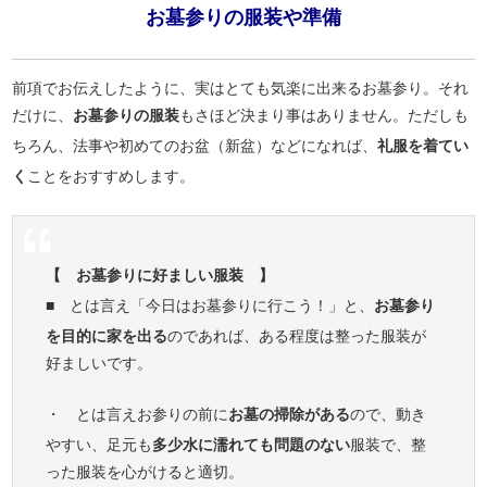
お墓参りの服装や準備
前項でお伝えしたように、実はとても気楽に出来るお墓参り。それ
だけに、
お墓参りの服装
もさほど決まり事はありません。ただしも
ちろん、法事や初めてのお盆（新盆）などになれば、
礼服を着てい
く
ことをおすすめします。
【 お墓参りに好ましい服装 】
■ とは言え「今日はお墓参りに行こう！」と、
お墓参り
を目的に家を出る
のであれば、ある程度は整った服装が
好ましいです。
・ とは言えお参りの前に
お墓の掃除がある
ので、動き
やすい、足元も
多少水に濡れても問題のない
服装で、整
った服装を心がけると適切。