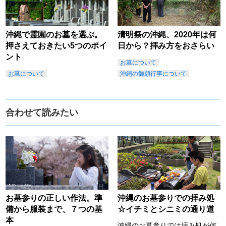
沖縄で霊園のお墓を選ぶ。
清明祭の沖縄、2020年は何
押さえておきたい5つのポイ
日から？拝み方をおさらい
ント
お墓について
お墓について
沖縄の御願行事について
合わせて読みたい
お墓参りの正しい作法。準
沖縄のお墓参りでの拝み処
備から服装まで、７つの基
☆イチミとシニミの通り道
本
沖縄のお墓参りでは拝み処が何