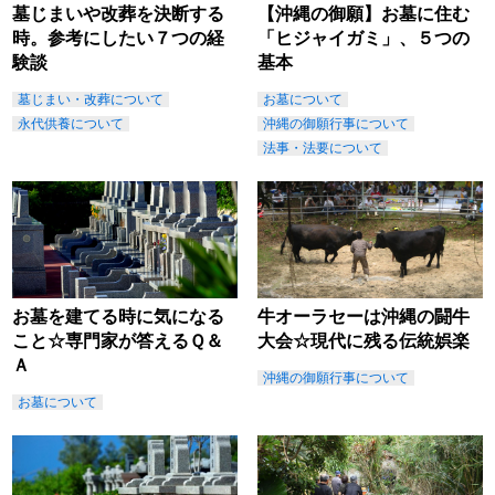
墓じまいや改葬を決断する
【沖縄の御願】お墓に住む
時。参考にしたい７つの経
「ヒジャイガミ」、５つの
験談
基本
墓じまい・改葬について
お墓について
永代供養について
沖縄の御願行事について
法事・法要について
お墓を建てる時に気になる
牛オーラセーは沖縄の闘牛
こと☆専門家が答えるＱ＆
大会☆現代に残る伝統娯楽
Ａ
沖縄の御願行事について
お墓について