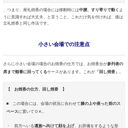
…つまり、座礼焼香の場合には移動時には
中腰、すり寄りで動く
よ
うに意識すれば大丈夫、と言うこと。これだけ気を付ければ、後は
立礼焼香と同じ作法です。
小さい会場での注意点
さらに小さい会場の場合のお焼香の仕方では、お焼香台が
参列者の
席まで順番に回ってくる
ケースがあります。これが
「回し焼香」
。
【 お焼香の仕方、回し焼香 】
■ この場合には、会場の状況に合わせて
膝の上や座った前のス
ペース
に置いてＯＫ。
・ 前方へいる
遺族へ向けて顔を上げ
、お辞儀をするような形