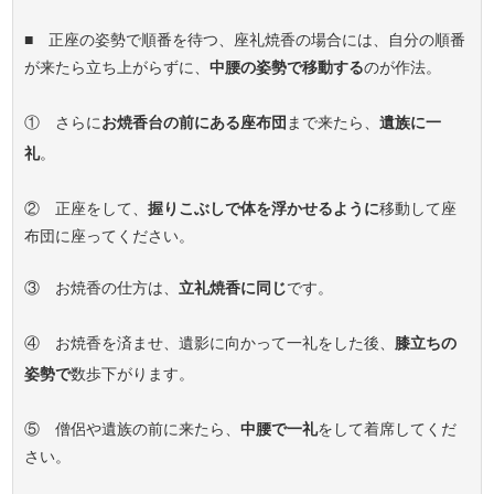
■ 正座の姿勢で順番を待つ、座礼焼香の場合には、自分の順番
が来たら立ち上がらずに、
中腰の姿勢で移動する
のが作法。
① さらに
お焼香台の前にある座布団
まで来たら、
遺族に一
礼
。
② 正座をして、
握りこぶしで体を浮かせるように
移動して座
布団に座ってください。
③ お焼香の仕方は、
立礼焼香に同じ
です。
④ お焼香を済ませ、遺影に向かって一礼をした後、
膝立ちの
姿勢で
数歩下がります。
⑤ 僧侶や遺族の前に来たら、
中腰で一礼
をして着席してくだ
さい。