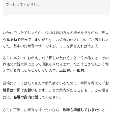
で一礼してください。
いかがでしたでしょうか、今回は前の方々の様子を見ながら、
見よ
う見まねで行ってしまいがち
な、お焼香の仕方についてお伝えしま
した。基本のお焼香の仕方ですが、ここを押さえれば大丈夫。
さらに本文中にお伝えした
「押しいただく」と「くべる」
は、その
葬儀の宗旨宗派によって回数が異なります。ただそこまで細かく覚
えている方はなかなかいないので、
三回程が一般的
。
会場によってはたくさんの参列者がいるために、時間を考えて
「お
焼香は一回でお願いします。」
との案内があることも…。この場合
には、
会場の案内に従って
ください。
さらに丁寧にお焼香を行いたいなら、
数珠も準備しておきたい
とこ