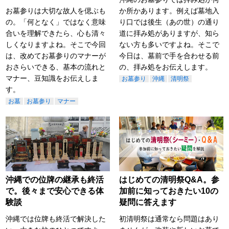
お墓参りは大切な故人を偲ぶも
か所かあります。例えば墓地入
の。「何となく」ではなく意味
り口では後生（あの世）の通り
合いを理解できたら、心も清々
道に拝み処がありますが、知ら
しくなりますよね。そこで今回
ない方も多いですよね。そこで
は、改めてお墓参りのマナーが
今日は、墓前で手を合わせる前
おさらいできる、基本の流れと
の、拝み処をお伝えします。
マナー、豆知識をお伝えしま
お墓参り
沖縄
清明祭
す。
お墓
お墓参り
マナー
沖縄での位牌の継承も終活
はじめての清明祭Q&A。参
で。後々まで安心できる体
加前に知っておきたい10の
験談
疑問に答えます
沖縄では位牌も終活で解決した
初清明祭は通常なら問題はあり