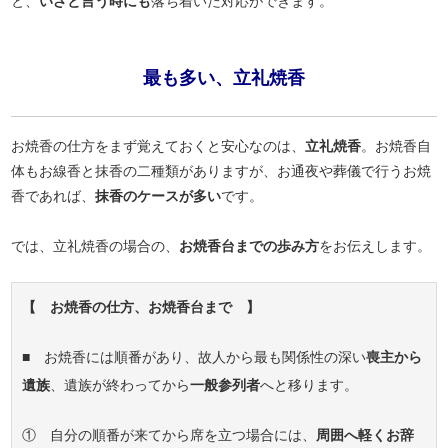
と、
いざと言う時にも
落ち着いた対応ができます。
最も多い、立礼焼香
お焼香の仕方をまず覚えておくと安心なのは、
立礼焼香
。お焼香自
体もお線香と抹香の二種類がありますが、お通夜や葬儀で行うお焼
香であれば、
抹香のケースが多い
です。
では、立礼焼香の場合の、
お焼香台までの歩み方
をお伝えします。
【 お焼香の仕方、お焼香台まで 】
■ お焼香には順番があり、故人から最も関係性の深い
喪主から
遺族
、遺族が終わってから
一般参列者
へと移ります。
① 自分の順番が来てから席を立つ場合には、
周囲へ軽くお辞