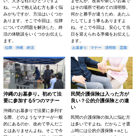
い、大きな柱のひとつですよ
ませんが、改装や新しいお墓で
ね。一人で抱え込む方も多く悩
はその場所で初めての清明祭。
みがちですが、方法はいくつか
何かと勝手が違うため、あたふ
あります。そこで今回は、位牌
たしてしまう事もありますよ
についての問題を解決した、終
ね。そこで今回は、安心して当
活の体験談をいくつかお伝えし
日を迎えられる準備をお伝えし
ます。
ます。
位牌
沖縄
終活
お墓参り
マナー
清明祭
霊園
沖縄のお墓参り。初めて法
民間介護保険は入った方が
要に参加する5つのマナー
良い？公的介護保険との違
い
沖縄のお墓参りで法要に参列す
る際、どのようなマナーが一般
民間の介護保険の加入に悩む方
的にあるのか、改めて学んだこ
は多いですよね。だからこそ選
とはありませんよね。そこで今
ぶ時には公的介護保険＋αとし