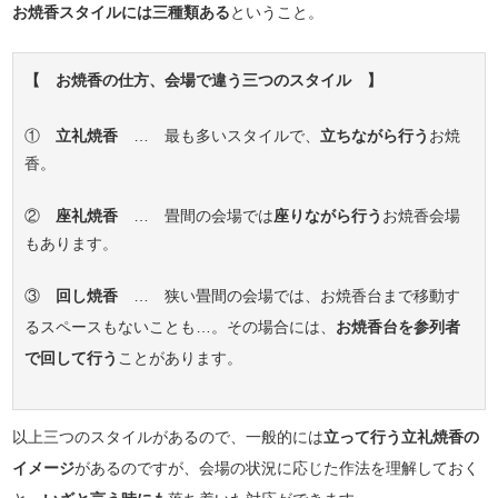
お焼香スタイルには三種類ある
ということ。
【 お焼香の仕方、会場で違う三つのスタイル 】
①
立礼焼香
… 最も多いスタイルで、
立ちながら行う
お焼
香。
②
座礼焼香
… 畳間の会場では
座りながら行う
お焼香会場
もあります。
③
回し焼香
… 狭い畳間の会場では、お焼香台まで移動す
るスペースもないことも…。その場合には、
お焼香台を参列者
で回して行う
ことがあります。
以上三つのスタイルがあるので、一般的には
立って行う立礼焼香の
イメージ
があるのですが、会場の状況に応じた作法を理解しておく