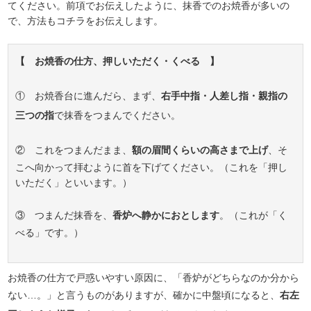
てください。前項でお伝えしたように、抹香でのお焼香が多いの
で、方法もコチラをお伝えします。
【 お焼香の仕方、押しいただく・くべる 】
① お焼香台に進んだら、まず、
右手中指・人差し指・親指の
三つの指
で抹香をつまんでください。
② これをつまんだまま、
額の眉間くらいの高さまで上げ
、そ
こへ向かって拝むように首を下げてください。（これを「押し
いただく」といいます。）
③ つまんだ抹香を、
香炉へ静かにおとします
。（これが「く
べる」です。）
お焼香の仕方で戸惑いやすい原因に、「香炉がどちらなのか分から
ない…。」と言うものがありますが、確かに中盤頃になると、
右左