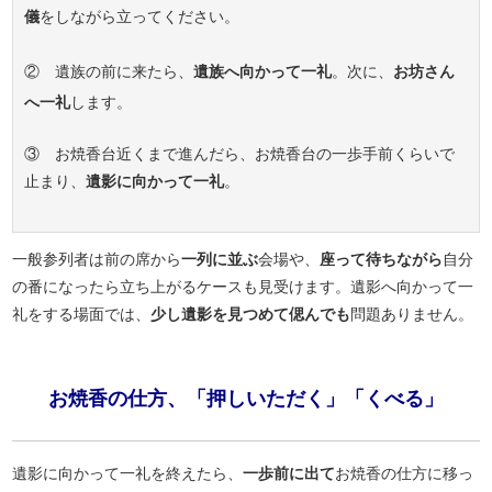
儀
をしながら立ってください。
② 遺族の前に来たら、
遺族へ向かって一礼
。次に、
お坊さん
へ一礼
します。
③ お焼香台近くまで進んだら、お焼香台の一歩手前くらいで
止まり、
遺影に向かって一礼
。
一般参列者は前の席から
一列に並ぶ
会場や、
座って待ちながら
自分
の番になったら立ち上がるケースも見受けます。遺影へ向かって一
礼をする場面では、
少し遺影を見つめて偲んでも
問題ありません。
お焼香の仕方、「押しいただく」「くべる」
遺影に向かって一礼を終えたら、
一歩前に出て
お焼香の仕方に移っ