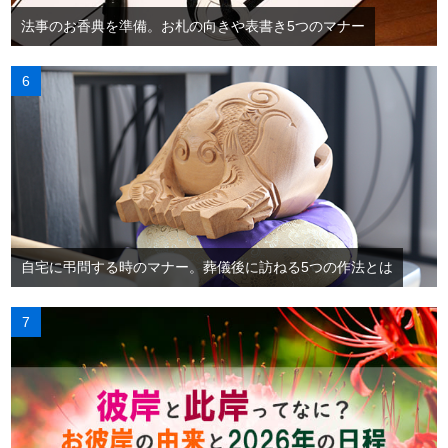
法事のお香典を準備。お札の向きや表書き5つのマナー
自宅に弔問する時のマナー。葬儀後に訪ねる5つの作法とは