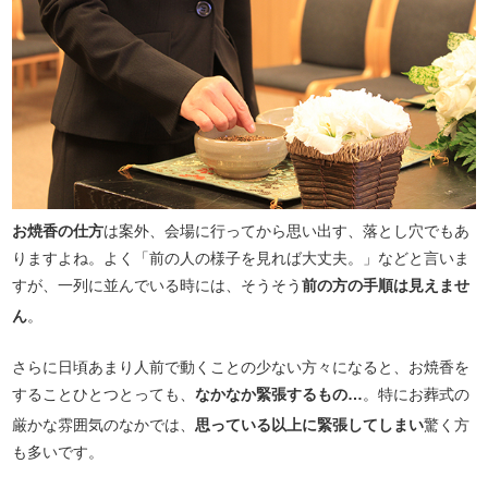
お焼香の仕方
は案外、会場に行ってから思い出す、落とし穴でもあ
りますよね。よく「前の人の様子を見れば大丈夫。」などと言いま
すが、一列に並んでいる時には、そうそう
前の方の手順は見えませ
ん
。
さらに日頃あまり人前で動くことの少ない方々になると、お焼香を
することひとつとっても、
なかなか緊張するもの…
。特にお葬式の
厳かな雰囲気のなかでは、
思っている以上に緊張してしまい
驚く方
も多いです。