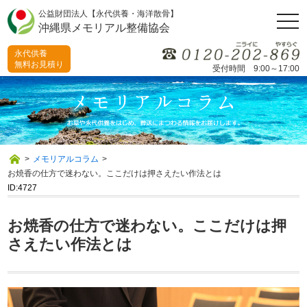
公益財団法人【永代供養・海洋散骨】
togg
沖縄県メモリアル整備協会
navi
永代供養
無料お見積り
受付時間 9:00～17:00
>
メモリアルコラム
>
お焼香の仕方で迷わない。ここだけは押さえたい作法とは
ID:4727
お焼香の仕方で迷わない。ここだけは押
さえたい作法とは