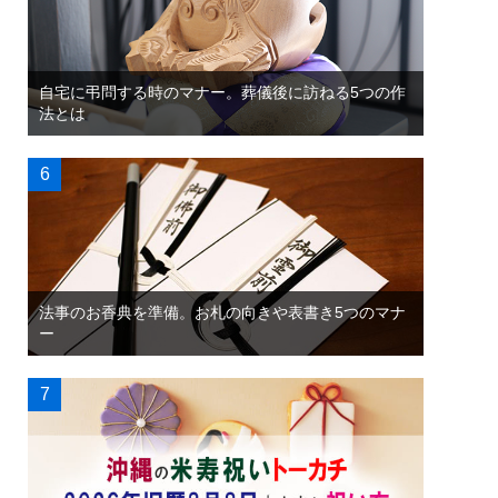
自宅に弔問する時のマナー。葬儀後に訪ねる5つの作
法とは
法事のお香典を準備。お札の向きや表書き5つのマナ
ー