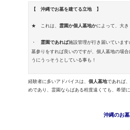
【 沖縄でお墓を建てる立地 】
★ これは、
霊園か個人墓地か
によって、大き
・
霊園であれば
施設管理が行き届いています
墓参りをすれば良いのですが、個人墓地の場合
うにうっそうとしている事も！
経験者に多いアドバイスは、
個人墓地
であれば
めであり、霊園ならばある程度遠くても、希望
沖縄のお墓