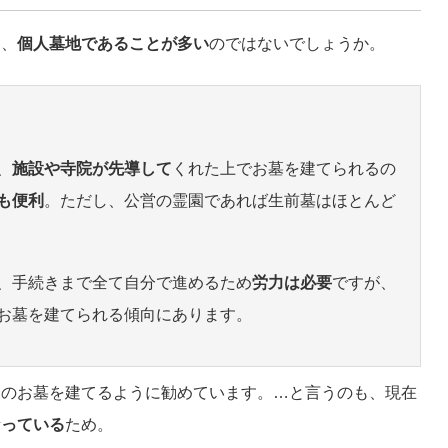
と、
個人墓地であることが多い
のではないでしょうか。
、
施設や寺院が先導して
くれた上でお墓を建てられるの
も便利
。ただし、公営の霊園であれば生前墓はほとんど
、手続きまで全て自分で進めるため
労力は必要
ですが、
お墓を建てられる傾向にあります。
規のお墓を建てるように勧めています。…と言うのも、現在
なっている
ため。