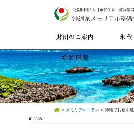
公益財団法人【永代供養・海洋散
沖縄県メモリアル整備
>
メモリアルコラム
>
沖縄でお墓を建
ID:3035