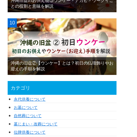
沖縄旧盆のお供え物⑤ウンケー・ナカビ・ウークイご
との役割と意味を解説
沖縄の旧盆②【ウンケー】とは？初日の仏壇飾りやお
迎えの手順を解説
カテゴリ
永代供養について
お墓について
自然葬について
墓じまい・改葬について
位牌供養について