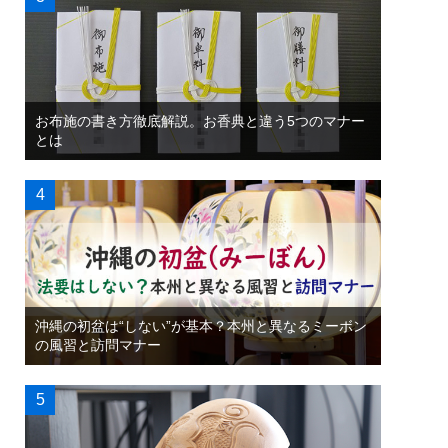
お布施の書き方徹底解説。お香典と違う5つのマナー
とは
沖縄の初盆は“しない”が基本？本州と異なるミーボン
の風習と訪問マナー