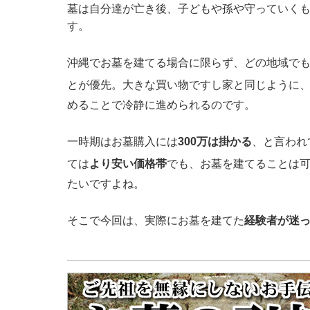
墓は自分達が亡き後、子どもや孫や守っていく
す。
沖縄でお墓を建てる場合に限らず、どの地域で
とが優先。大きな買い物ですし家と同じように
めることで冷静に進められるのです。
一時期はお墓購入には
300万は掛かる
、と言われ
ては
より安い価格帯
でも、お墓を建てることは
たいですよね。
そこで今回は、実際にお墓を建てた
経験者が迷