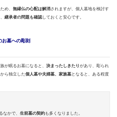
るため、
無縁仏の心配は解消
されますが、個人墓地を検討す
て、
継承者の問題も確認
しておくと安心です。
のお墓への彫刻
一族が眠るお墓になると、
決まったしきたり
があり、彫られ
中から独立した
個人墓や夫婦墓、家族墓
となると、ある程度
るなかで、
生前墓の契約
も多くなりました。