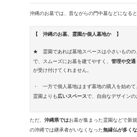
沖縄のお墓では、昔ながらの門中墓などになる
【 沖縄のお墓、霊園か個人墓地か 】
★ 霊園であれば墓地スペースは小さいものの
で、スムーズにお墓を建てやすく、
管理や交通
が受け付けてくれません。
・ 一方で個人墓地はまず墓地の購入を始めて
霊園よりも
広いスペース
で、自由なデザインの
ただ、
沖縄県では
お墓が集まった霊園などで新
の沖縄では継承者がいなくなった
無縁仏が多く