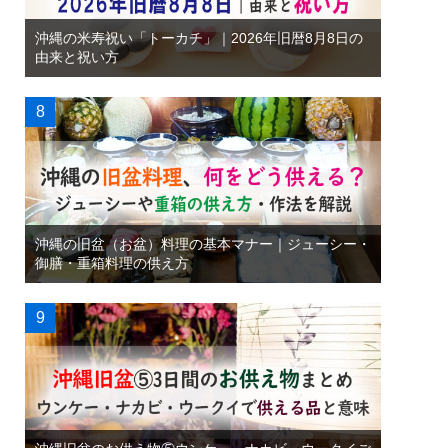
沖縄の米寿祝い「トーカチ」｜2026年旧暦8月8日の
由来と祝い方
沖縄の旧盆（お盆）料理の基本マナー｜ジューシー・
御膳・重箱料理の供え方