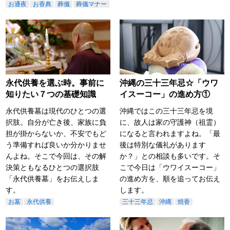
お通夜
お香典
葬儀
葬儀マナー
永代供養を選ぶ時。事前に
沖縄の三十三年忌☆「ウワ
知りたい７つの基礎知識
イスーコー」の進め方①
永代供養墓は現代のひとつの選
沖縄ではこの三十三年忌を境
択肢。自分が亡き後、家族に負
に、故人は家の守護神（祖霊）
担が掛からないか、不安でもど
になると言われますよね。「最
う準備すれば良いか分かりませ
後は特別な儀礼があります
んよね。そこで今回は、その解
か？」との相談も多いです。そ
決策ともなるひとつの選択肢
こで今日は「ウワイスーコー」
「永代供養墓」をお伝えしま
の進め方を、順を追ってお伝え
す。
します。
お墓
永代供養
三十三年忌
沖縄
焼香