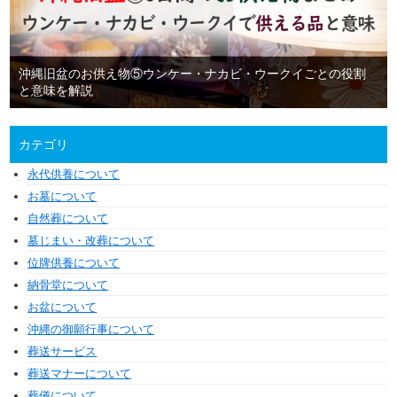
沖縄旧盆のお供え物⑤ウンケー・ナカビ・ウークイごとの役割
と意味を解説
カテゴリ
永代供養について
お墓について
自然葬について
墓じまい・改葬について
位牌供養について
納骨堂について
お盆について
沖縄の御願行事について
葬送サービス
葬送マナーについて
葬儀について