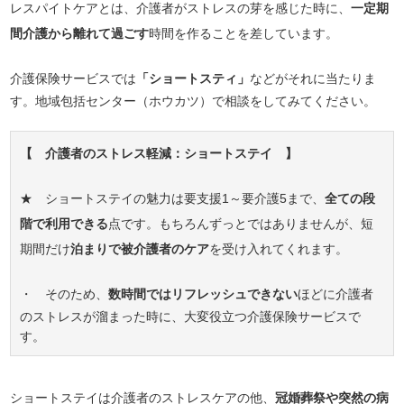
レスパイトケアとは、介護者がストレスの芽を感じた時に、
一定期
間介護から離れて過ごす
時間を作ることを差しています。
介護保険サービスでは
「ショートスティ」
などがそれに当たりま
す。地域包括センター（ホウカツ）で相談をしてみてください。
【 介護者のストレス軽減：ショートステイ 】
★ ショートステイの魅力は要支援1～要介護5まで、
全ての段
階で利用できる
点です。もちろんずっとではありませんが、短
期間だけ
泊まりで被介護者のケア
を受け入れてくれます。
・ そのため、
数時間ではリフレッシュできない
ほどに介護者
のストレスが溜まった時に、大変役立つ介護保険サービスで
す。
ショートステイは介護者のストレスケアの他、
冠婚葬祭や突然の病