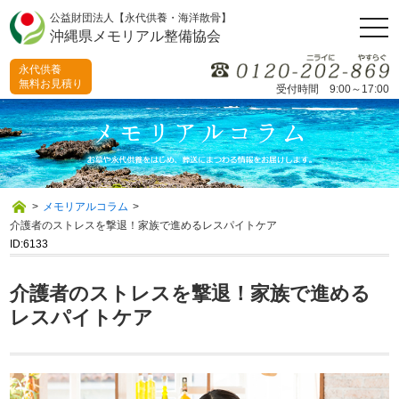
公益財団法人【永代供養・海洋散骨】
togg
沖縄県メモリアル整備協会
navi
永代供養
無料お見積り
受付時間 9:00～17:00
>
メモリアルコラム
>
介護者のストレスを撃退！家族で進めるレスパイトケア
ID:6133
介護者のストレスを撃退！家族で進める
レスパイトケア