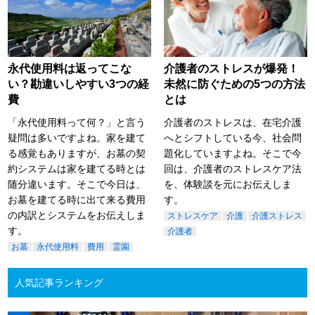
永代使用料は返ってこな
介護者のストレスが爆発！
い？勘違いしやすい3つの経
未然に防ぐための5つの方法
費
とは
「永代使用料って何？」と言う
介護者のストレスは、在宅介護
疑問は多いですよね。家を建て
へとシフトしている今、社会問
る感覚もありますが、お墓の契
題化していますよね。そこで今
約システムは家を建てる時とは
回は、介護者のストレスケア法
随分違います。そこで今日は、
を、体験談を元にお伝えしま
お墓を建てる時に出て来る費用
す。
の内訳とシステムをお伝えしま
ストレスケア
介護
介護ストレス
す。
介護者
お墓
永代使用料
費用
霊園
人気記事ランキング