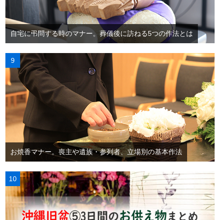
自宅に弔問する時のマナー。葬儀後に訪ねる5つの作法とは
お焼香マナー。喪主や遺族・参列者、立場別の基本作法