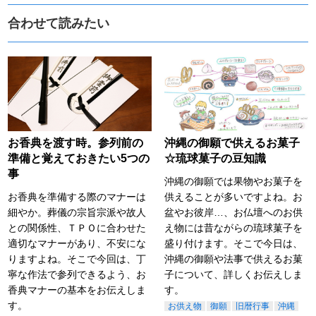
合わせて読みたい
お香典を渡す時。参列前の
沖縄の御願で供えるお菓子
準備と覚えておきたい5つの
☆琉球菓子の豆知識
事
沖縄の御願では果物やお菓子を
お香典を準備する際のマナーは
供えることが多いですよね。お
細やか。葬儀の宗旨宗派や故人
盆やお彼岸…、お仏壇へのお供
との関係性、ＴＰＯに合わせた
え物には昔ながらの琉球菓子を
適切なマナーがあり、不安にな
盛り付けます。そこで今日は、
りますよね。そこで今回は、丁
沖縄の御願や法事で供えるお菓
寧な作法で参列できるよう、お
子について、詳しくお伝えしま
香典マナーの基本をお伝えしま
す。
す。
お供え物
御願
旧暦行事
沖縄