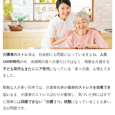
介護者のストレス
は、社会的にも問題になっていますよね。
人生
100年時代
の今、夫婦間の老々介護だけではなく、両親を介護する
子ども世代もまたシニア世代
になっている「老々介護」も増えてき
ました。
勤勉な人が多い日本では、介護者自身が
自分のストレスを自覚でき
ない
まま、介護者のストレスばかりが蓄積し、気づいた時にはすで
に簡単には
回復できない「介護うつ」状態
になっていることも多い
点が問題です。