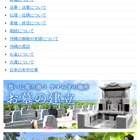
法事・法要について
仏壇・位牌について
老後・終活について
相続について
沖縄の御嶽や史跡について
沖縄の昔話
お金について
介護について
日本の年中行事