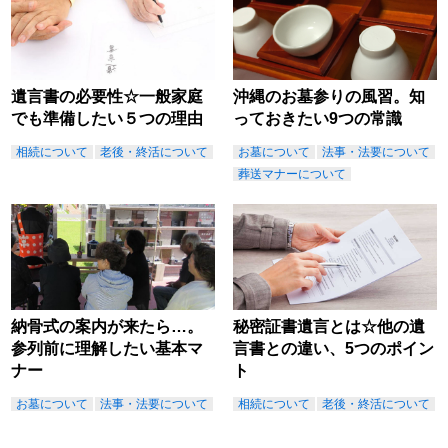
遺言書の必要性☆一般家庭
沖縄のお墓参りの風習。知
でも準備したい５つの理由
っておきたい9つの常識
相続について
老後・終活について
お墓について
法事・法要について
葬送マナーについて
納骨式の案内が来たら…。
秘密証書遺言とは☆他の遺
参列前に理解したい基本マ
言書との違い、5つのポイン
ナー
ト
お墓について
法事・法要について
相続について
老後・終活について