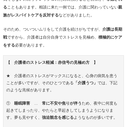
る
こともあります。相談に来た一例では、介護に関わっていない
親
族がレスパイトケアを反対する
などがありました。
そのため、ついついムリをして介護を続けがちですが、
介護は長期
戦
ですから、介護者は自分自身でストレスを見極め、
積極的にケア
をする
必要があります。
【 介護者のストレス軽減：赤信号の見極め方 】
★ 介護者のストレスがマックスになると、心身の病気を患う
ことが多いですが、そのひとつである
「介護うつ」
では、下記
のような兆候があります。
①
睡眠障害
…
常に不安や焦りが伴う
ため、夜中に何度も
起きてしまったり、やたらと早起きしてしまうようになりま
す。夢も見やすく、
強迫観念を感じる
ようなものが多いです。