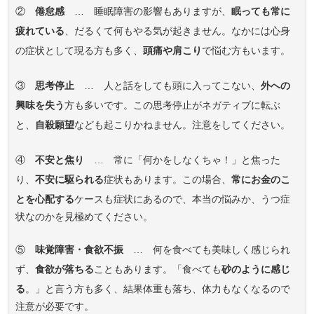
②
倦怠感
… 睡眠障害の影響もありますが、
眠っても常に
疲れている
、だるくて何もやる気が起きません。なかには心身
の症状として現る方も多く、
頭痛や肩こり
で悩む方もいます。
③
思考停止
… 人と話をしても頭に入ってこない、
外への
興味を失う
方も多いです。この思考停止がネガティブに転ぶ
と、
自殺願望
なども起こりかねません。注意をしてください。
④
不安と焦り
… 常に「何かをしなくちゃ！」と焦った
り、
不安に駆られる
症状もあります。この場合、
常にお金のこ
とを心配する
ケースも症状にあるので、本当の悩みか、うつ症
状なのかを見極めてください。
⑤
味覚障害・食欲不振
… 何を食べても美味しく感じられ
ず、
食欲が落ちる
こともあります。「食べても
砂のように感じ
る
。」と言う方も多く、結果体重も落ち、体力もなくなるので
注意が必要です。