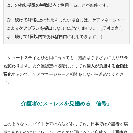
はこの
有効期限の半数以内
で利用することが条件です。
③
続けて4日以上
の利用をしたい場合には、ケアマネージャー
による
ケアプランを提出
しなければなりません。（反対に言え
ば、
続けて4日以内であれば自由
に利用できます。）
…ショートステイとひと口に言っても、施設はさまざまにあり
料金
も変わります
。要介護認定の段階によっても
個人が負担する金額は
変化
するので、ケアマネージャーと相談をしながら進めてくださ
い。
介護者のストレスを見極める「信号」
このようなレスパイトケアの方法があっても、
日本では
介護者が病
気でもないのにリフレッシュのために預けること自体が、
非難され