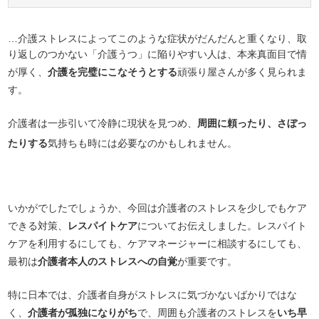
…介護ストレスによってこのような症状がだんだんと重くなり、取
り返しのつかない「介護うつ」に陥りやすい人は、本来真面目で情
が厚く、
介護を完璧にこなそうとする
頑張り屋さんが多く見られま
す。
介護者は一歩引いて冷静に現状を見つめ、
周囲に頼ったり、さぼっ
たりする
気持ちも時には必要なのかもしれません。
いかがでしたでしょうか、今回は介護者のストレスを少しでもケア
できる対策、
レスパイトケア
についてお伝えしました。レスパイト
ケアを利用するにしても、ケアマネージャーに相談するにしても、
最初は
介護者本人のストレスへの自覚
が重要です。
特に日本では、介護者自身がストレスに気づかないばかりではな
く、
介護者が孤独になりがち
で、周囲も介護者のストレスを
いち早