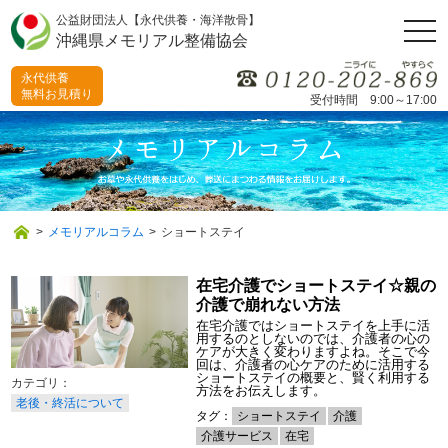
公益財団法人【永代供養・海洋散骨】
togg
沖縄県メモリアル整備協会
navi
永代供養
無料お見積り
受付時間 9:00～17:00
>
メモリアルコラム
>
ショートステイ
在宅介護でショートステイ☆親の
介護で崩れない方法
在宅介護ではショートステイを上手に活
用するのとしないのでは、介護者の心の
ケアが大きく変わりますよね。そこで今
回は、介護者の心ケアのために活用する
ショートステイの概要と、賢く利用する
方法をお伝えします。
老後・終活について
タグ：
ショートステイ
介護
介護サービス
在宅