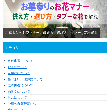
お墓参りのお花マナー。供え方・選び方・タブーな花を解説
カテゴリ
永代供養について
お墓について
自然葬について
墓じまい・改葬について
位牌供養について
納骨堂について
お盆について
沖縄の御願行事について
葬送サービス