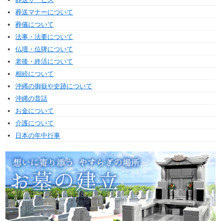
葬送マナーについて
葬儀について
法事・法要について
仏壇・位牌について
老後・終活について
相続について
沖縄の御嶽や史跡について
沖縄の昔話
お金について
介護について
日本の年中行事