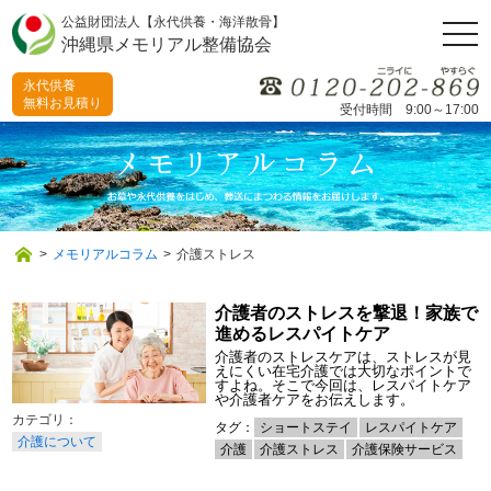
公益財団法人【永代供養・海洋散骨】
togg
沖縄県メモリアル整備協会
navi
永代供養
無料お見積り
受付時間 9:00～17:00
>
メモリアルコラム
>
介護ストレス
介護者のストレスを撃退！家族で
進めるレスパイトケア
介護者のストレスケアは、ストレスが見
えにくい在宅介護では大切なポイントで
すよね。そこで今回は、レスパイトケア
や介護者ケアをお伝えします。
タグ：
ショートステイ
レスパイトケア
介護について
介護
介護ストレス
介護保険サービス