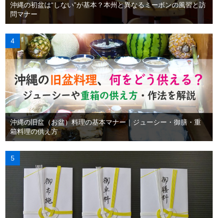
沖縄の初盆は“しない”が基本？本州と異なるミーボンの風習と訪
問マナー
沖縄の旧盆（お盆）料理の基本マナー｜ジューシー・御膳・重
箱料理の供え方