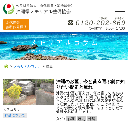
公益財団法人【永代供養・海洋散骨】
togg
沖縄県メモリアル整備協会
navi
永代供養
無料お見積り
受付時間 9:00～17:00
>
メモリアルコラム
>
歴史
沖縄のお墓、今と昔☆選ぶ前に知
りたい歴史と流れ
沖縄のお墓と言えば、何と言ってもあの
大きさが特徴的。沖縄でお墓を建てるな
ら、こんな沖縄独特のお墓の歴史や流れ
を理解したいですよね。そこで今回は、
そんな歴史と現代事情、ちょっとした豆
知識をお伝えします。
お墓について
タグ：
お墓
歴史
沖縄