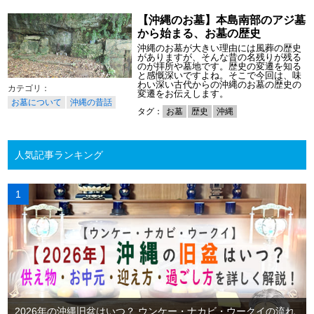
【沖縄のお墓】本島南部のアジ墓
から始まる、お墓の歴史
沖縄のお墓が大きい理由には風葬の歴史
がありますが、そんな昔の名残りが残る
のが拝所や墓地です。歴史の変遷を知る
と感慨深いですよね。そこで今回は、味
わい深い古代からの沖縄のお墓の歴史の
変遷をお伝えします。
お墓について
沖縄の昔話
タグ：
お墓
歴史
沖縄
人気記事ランキング
2026年の沖縄旧盆はいつ？ ウンケー・ナカビ・ウークイの流れ