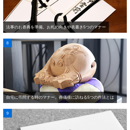
法事のお香典を準備。お札の向きや表書き5つのマナー
自宅に弔問する時のマナー。葬儀後に訪ねる5つの作法とは