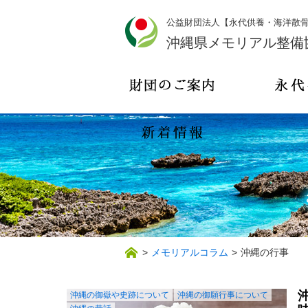
公益財団法人【永代供養・海洋散
沖縄県メモリアル整備
>
メモリアルコラム
>
沖縄の行事
沖縄の御嶽や史跡について
沖縄の御願行事について