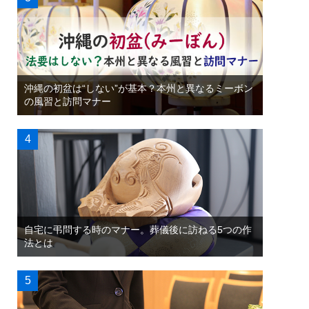
沖縄の初盆は“しない”が基本？本州と異なるミーボン
の風習と訪問マナー
自宅に弔問する時のマナー。葬儀後に訪ねる5つの作
法とは