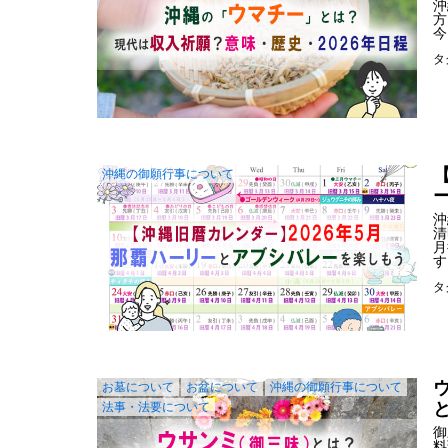
沖
方
今
タ
沖縄の御願行事について
沖
清
月
す
タ
お墓について
お盆について
沖縄の御願行事について
法事・法要について
御
料