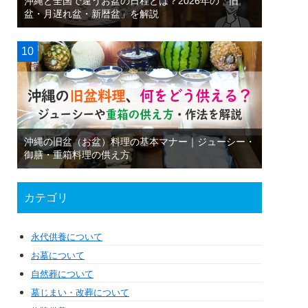
沖縄と全国で違うお盆の日程とは？2026年の「旧
盆・月遅れ盆・新暦盆」を解説
沖縄の旧盆（お盆）料理の基本マナー｜ジューシー・
御膳・重箱料理の供え方
カテゴリ
永代供養について
お墓について
自然葬について
墓じまい・改葬について