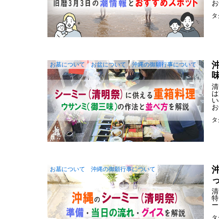
お
タ
お墓について
お盆について
沖縄の御願行事について
清
は
い
お
タ
お墓について
沖縄の御願行事について
清
特
ー
タ