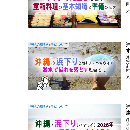
供
タ
沖縄の御願行事について
沖
狩
よ
伝
タ
沖縄の御願行事について
沖
な
な