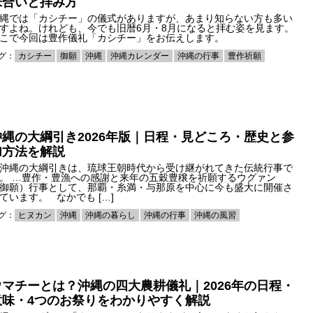
味合いと拝み方
縄では「カシチー」の儀式がありますが、あまり知らない方も多い
すよね。けれども、今でも旧暦6月・8月になると拝む姿を見ます。
こで今回は豊作儀礼「カシチー」をお伝えします。
グ：
カシチー
御願
沖縄
沖縄カレンダー
沖縄の行事
豊作祈願
沖縄の大綱引き2026年版｜日程・見どころ・歴史と参
加方法を解説
沖縄の大綱引きは、琉球王朝時代から受け継がれてきた伝統行事で
。 …豊作・豊漁への感謝と来年の五穀豊穣を祈願するウグァン
御願）行事として、那覇・糸満・与那原を中心に今も盛大に開催さ
ています。 なかでも […]
グ：
ヒヌカン
沖縄
沖縄の暮らし
沖縄の行事
沖縄の風習
ウマチーとは？沖縄の四大農耕儀礼｜2026年の日程・
意味・4つのお祭りをわかりやすく解説