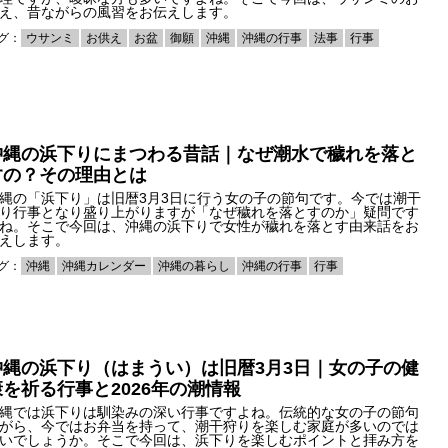
え、昔ながらの風習をお伝えします。
グ：
ウサンミ
お供え
お盆
御願
沖縄
沖縄の行事
法事
行事
沖縄の浜下りにまつわる昔話｜なぜ潮水で穢れを落と
すの？その理由とは
縄の「浜下り」は旧暦3月3日に行う女の子の節句です。今では潮干
り行事となり盛り上がりますが「なぜ穢れを落とすのか」疑問です
ね。そこで今回は、沖縄の浜下りで女性が穢れを落とす由来話をお
えします。
グ：
沖縄
沖縄カレンダー
沖縄の暮らし
沖縄の行事
行事
沖縄の浜下り（はまうい）は旧暦3月3日｜女の子の健
康を祈る行事と2026年の潮情報
縄では浜下りは馴染みの深い行事ですよね。伝統的な女の子の節句
がら、今ではお弁当を持って、潮干狩りを楽しむ家庭が多いのでは
いでしょうか。そこで今回は、浜下りを楽しむポイントと拝み方を