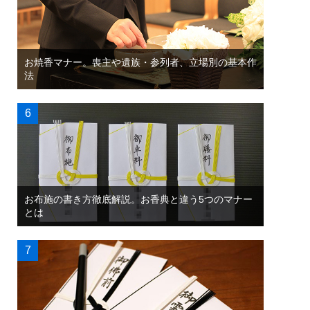
お焼香マナー。喪主や遺族・参列者、立場別の基本作
法
お布施の書き方徹底解説。お香典と違う5つのマナー
とは