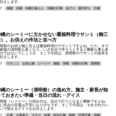
伝えします。
グ：
御願
沖縄
沖縄の暮らし
沖縄の行事
浜下り
潮干狩り
行事
沖縄のシーミーに欠かせない重箱料理ウサンミ（御三
味）。お供えの作法と並べ方
明祭のお供え物と言えば重箱料理のウサンミですよね。ただ、今で
家族の清明祭も多くなり、いざ自分で作ろうとすると曖昧な事も多
のではないでしょうか。そこで今回は、清明祭のウサンミの基本を
伝えします。
グ：
ウサンミ
お供え物
シーミー
御願
沖縄
沖縄の行事
清明祭
沖縄のシーミー（清明祭）の進め方。施主・家長が知
っておきたい準備・当日の流れ・グイス
明祭（シーミー）の拝み方は、自分で行うとなると曖昧ですよね。
に拝みの言葉は不安になりがちです。そこで今回は、それぞれのシ
ンで唱えるグイスをお伝えします。
グ：
お墓
お墓参り
マナー
供養
年中行事
御願
旧暦行事
沖縄