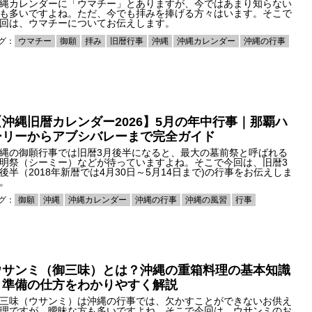
縄カレンダーに「ウマチー」とありますが、今ではあまり知らない
も多いですよね。ただ、今でも拝みを捧げる方々はいます。そこで
回は、ウマチーについてお伝えします。
グ：
ウマチー
御願
拝み
旧暦行事
沖縄
沖縄カレンダー
沖縄の行事
【沖縄旧暦カレンダー2026】5月の年中行事｜那覇ハ
ーリーからアブシバレーまで完全ガイド
縄の御願行事では旧暦3月後半になると、最大の墓前祭と呼ばれる
明祭（シーミー）などが待っていますよね。そこで今回は、旧暦3
後半（2018年新暦では4月30日～5月14日まで)の行事をお伝えしま
。
グ：
御願
沖縄
沖縄カレンダー
沖縄の行事
沖縄の風習
行事
ウサンミ（御三味）とは？沖縄の重箱料理の基本知識
と準備の仕方をわかりやすく解説
三味（ウサンミ）は沖縄の行事では、欠かすことができないお供え
理ですが、曖昧な方も多いですよね。そこで今回は、ウサンミのお