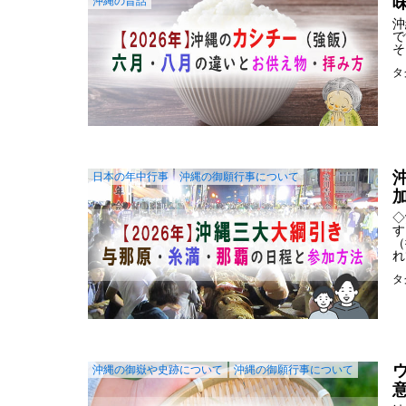
沖縄の昔話
沖
で
そ
タ
日本の年中行事
沖縄の御願行事について
◇
す
（
れ
タ
沖縄の御嶽や史跡について
沖縄の御願行事について