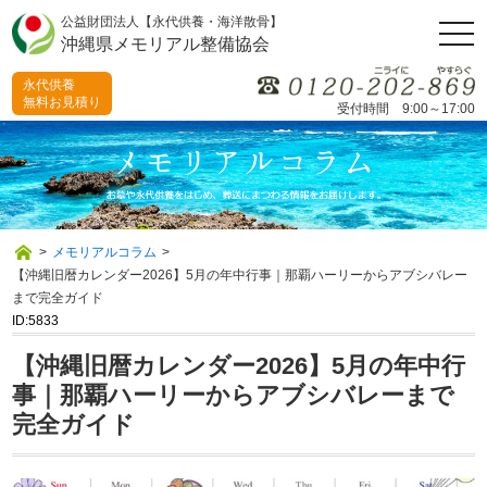
公益財団法人【永代供養・海洋散骨】
togg
沖縄県メモリアル整備協会
navi
永代供養
無料お見積り
受付時間 9:00～17:00
>
メモリアルコラム
>
【沖縄旧暦カレンダー2026】5月の年中行事｜那覇ハーリーからアブシバレー
まで完全ガイド
ID:5833
【沖縄旧暦カレンダー2026】5月の年中行
事｜那覇ハーリーからアブシバレーまで
完全ガイド