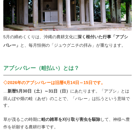
5月の締めくくりは、沖縄の農耕文化に
深く根付いた行事「アブシ
バレー」
と、毎月恒例の「ジュウグニチの拝み」が重なります。
アブシバレー（畦払い）とは？
◇2026年のアブシバレーは旧暦4月14日～15日です。
…
新暦5月30日（土）～31日（日）
にあたります。「アブシ」とは
田んぼや畑の畦（あぜ）のことで、「バレー」は払うという意味で
す。
草が茂るこの時期に
畦の雑草を刈り取り害虫を駆除
して、神様へ豊
作を祈願する農耕行事です。