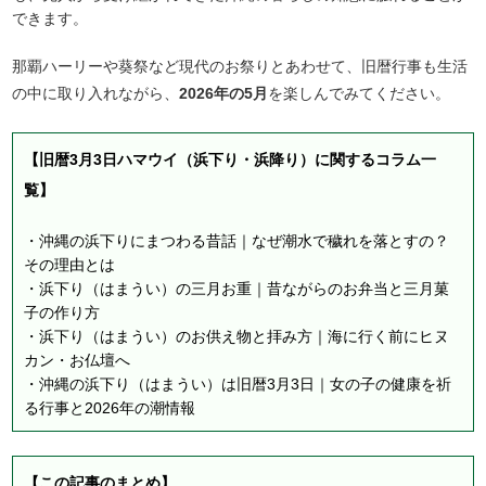
できます。
那覇ハーリーや葵祭など現代のお祭りとあわせて、旧暦行事も生活
の中に取り入れながら、
2026年の5月
を楽しんでみてください。
【旧暦3月3日ハマウイ（浜下り・浜降り）に関するコラム一
覧】
・
沖縄の浜下りにまつわる昔話｜なぜ潮水で穢れを落とすの？
その理由とは
・
浜下り（はまうい）の三月お重｜昔ながらのお弁当と三月菓
子の作り方
・
浜下り（はまうい）のお供え物と拝み方｜海に行く前にヒヌ
カン・お仏壇へ
・
沖縄の浜下り（はまうい）は旧暦3月3日｜女の子の健康を祈
る行事と2026年の潮情報
【この記事のまとめ】