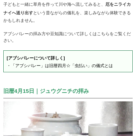
子どもと一緒に草舟を作って川や海へ流してみると、
厄をニライカ
ナイへ送り出す
という昔ながらの儀礼を、楽しみながら体験できる
かもしれません。
アブシバレーの拝み方や豆知識について詳しくはこちらをご覧くだ
さい。
[アブシバレーについて詳しく]
・
「アブシバレー」は旧暦四月☆「虫払い」の儀式とは
旧暦4月15日｜ジュウグニチの拝み