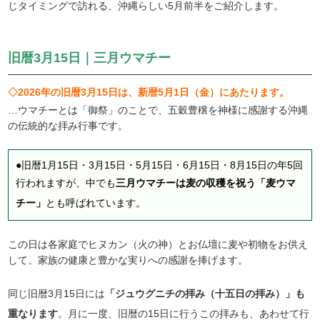
じタイミングで訪れる、沖縄らしい5月前半をご紹介します。
旧暦3月15日｜三月ウマチー
◇2026年の旧暦3月15日は、新暦5月1日（金）にあたります。
…ウマチーとは「御祭」のことで、五穀豊穣を神様に感謝する沖縄
の伝統的な拝み行事です。
●旧暦1月15日・3月15日・5月15日・6月15日・8月15日の年5回
行われますが、中でも
三月ウマチーは麦の収穫を祝う「麦ウマ
チー」
とも呼ばれています。
この日は各家庭でヒヌカン（火の神）とお仏壇に麦や初物をお供え
して、家族の健康と豊かな実りへの感謝を捧げます。
同じ旧暦3月15日には
「ジュウグニチの拝み（十五日の拝み）」も
重なります
。月に一度、旧暦の15日に行うこの拝みも、あわせて行