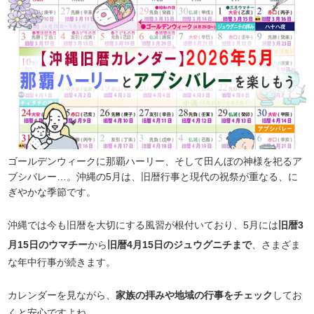
ゴールデンウィークに那覇ハーリー、そして田んぼの神様を祀るア
ブシバレー…。沖縄の5月は、旧暦行事と現代の祝祭が重なる、に
ぎやかな季節です。
沖縄では今も旧暦を大切にする風習が根付いており、5月には
旧暦3
月15日のウマチー
から
旧暦4月15日のジュウグニチまで
、さまざま
な年中行事が続きます。
カレンダーを見ながら、
家族の拝みや地域の行事をチェック
してお
くと安心ですよね。