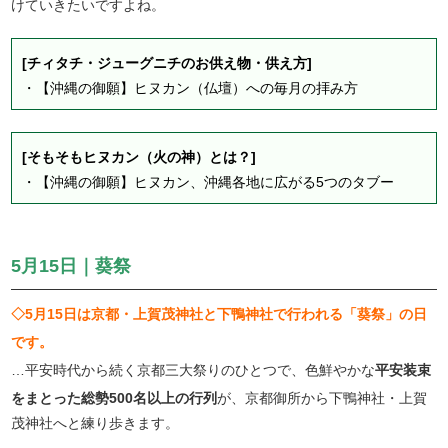
けていきたいですよね。
[チィタチ・ジューグニチのお供え物・供え方]
・
【沖縄の御願】ヒヌカン（仏壇）への毎月の拝み方
[そもそもヒヌカン（火の神）とは？]
・
【沖縄の御願】ヒヌカン、沖縄各地に広がる5つのタブー
5月15日｜葵祭
◇5月15日は京都・上賀茂神社と下鴨神社で行われる「葵祭」の日
です。
…平安時代から続く京都三大祭りのひとつで、色鮮やかな
平安装束
をまとった総勢500名以上の行列
が、京都御所から下鴨神社・上賀
茂神社へと練り歩きます。