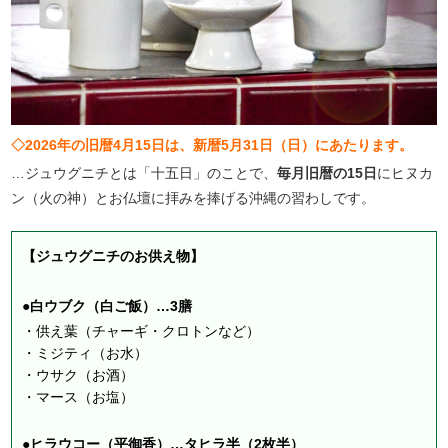
◇2026年の旧暦4月15日は、新暦5月31日（日）にあたります。
…ジュウグニチとは「十五日」のことで、
毎月旧暦の15日
にヒヌカ
ン（火の神）とお仏壇に拝みを捧げる沖縄の習わしです。
【ジュウグニチのお供え物】
●白ウブク（白ご飯）…3膳
・供え葉（チャーギ・クロトンなど）
・ミジティ（お水）
・ウサク（お酒）
・マース（お塩）
●ヒラウコー（平御香）…タヒラ半（2枚半）