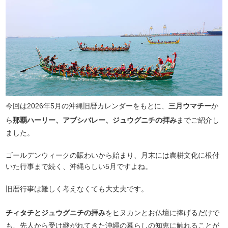
今回は2026年5月の沖縄旧暦カレンダーをもとに、
三月ウマチー
か
ら
那覇ハーリー、アブシバレー、ジュウグニチの拝み
までご紹介し
ました。
ゴールデンウィークの賑わいから始まり、月末には農耕文化に根付
いた行事まで続く、沖縄らしい5月ですよね。
旧暦行事は難しく考えなくても大丈夫です。
チィタチとジュウグニチの拝み
をヒヌカンとお仏壇に捧げるだけで
も、先人から受け継がれてきた沖縄の暮らしの知恵に触れることが