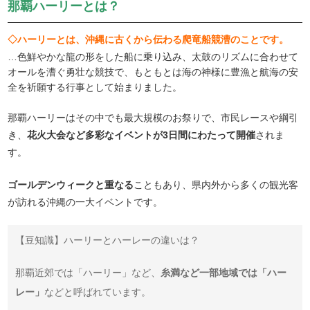
那覇ハーリーとは？
◇ハーリーとは、沖縄に古くから伝わる爬竜船競漕のことです。
…色鮮やかな龍の形をした船に乗り込み、太鼓のリズムに合わせて
オールを漕ぐ勇壮な競技で、もともとは海の神様に豊漁と航海の安
全を祈願する行事として始まりました。
那覇ハーリーはその中でも最大規模のお祭りで、市民レースや綱引
き、
花火大会など多彩なイベントが3日間にわたって開催
されま
す。
ゴールデンウィークと重なる
こともあり、県内外から多くの観光客
が訪れる沖縄の一大イベントです。
【豆知識】ハーリーとハーレーの違いは？
那覇近郊では「ハーリー」など、
糸満など一部地域では「ハー
レー」
などと呼ばれています。