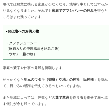
現代では農業に携わる家庭が少なくなり、地域行事としてはすっか
り見なくなりました。それでも
家庭でアブシバレーの拝みを行う
と
ころはまだ残っています。
●お仏壇へのお供え物
・クファジューシー
（豚肉入りの沖縄風炊き込みご飯）
・ウサチ（酢の物）
家庭の繁栄や仕事の発展を祈願します。
せっかくなら
地元のウタキ（御嶽）や地元の神社「氏神様」
を訪れ
て、日ごろの感謝を伝えてみるのもいいですよね。
また地域によっては、芭蕉などの
葉で草舟
を作り虫を乗せて海へ流
す儀礼が今も残っています。