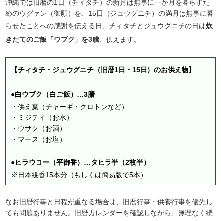
沖縄では旧暦の1日（チィタチ）の新月は無事に一か月を暮らすた
めのウグァン（御願）を、15日（ジュウグニチ）の満月は無事に暮
らせたことへの感謝を伝える日、チィタチとジュウグニチの日は
炊
きたてのご飯「ウブク」を3膳
、供えます。
【チィタチ・ジュウグニチ（旧暦1日・15日）のお供え物】
●白ウブク（白ご飯）…3膳
・供え葉（チャーギ・クロトンなど）
・ミジティ（お水）
・ウサク（お酒）
・マース（お塩）
●ヒラウコー（平御香）…タヒラ半（2枚半）
※日本線香15本分（もしくは簡易版で5本）
なお旧暦行事と日程が重なる場合は、旧暦行事・供養行事を優先し
ても問題ありません。旧暦カレンダーを確認しながら、無理なく続