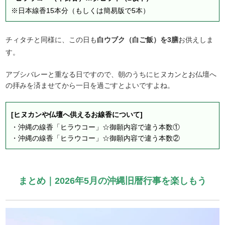
※日本線香15本分（もしくは簡易版で5本）
チィタチと同様に、この日も
白ウブク（白ご飯）を3膳
お供えしま
す。
アブシバレーと重なる日ですので、朝のうちにヒヌカンとお仏壇へ
の拝みを済ませてから一日を過ごすとよいですよね。
[ヒヌカンや仏壇へ供えるお線香について]
・
沖縄の線香「ヒラウコー」☆御願内容で違う本数①
・
沖縄の線香「ヒラウコー」☆御願内容で違う本数②
まとめ｜2026年5月の沖縄旧暦行事を楽しもう