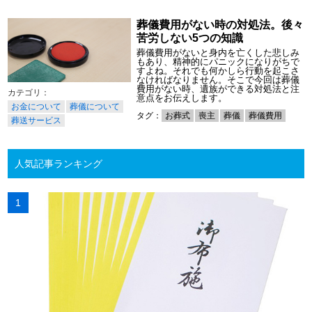
葬儀費用がない時の対処法。後々
苦労しない5つの知識
葬儀費用がないと身内を亡くした悲しみ
もあり、精神的にパニックになりがちで
すよね。それでも何かしら行動を起こさ
なければなりません。そこで今回は葬儀
費用がない時、遺族ができる対処法と注
意点をお伝えします。
お金について
葬儀について
タグ：
お葬式
喪主
葬儀
葬儀費用
葬送サービス
人気記事ランキング