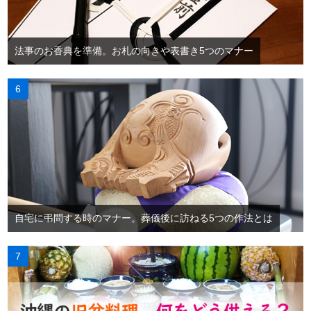
法事のお香典を準備。お札の向きや表書き5つのマナー
自宅に弔問する時のマナー。葬儀後に訪ねる5つの作法とは