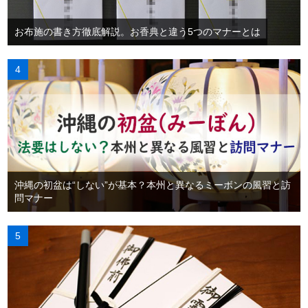
お布施の書き方徹底解説。お香典と違う5つのマナーとは
沖縄の初盆は“しない”が基本？本州と異なるミーボンの風習と訪
問マナー