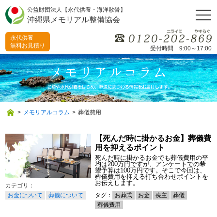
公益財団法人【永代供養・海洋散骨】
togg
沖縄県メモリアル整備協会
navi
永代供養
無料お見積り
受付時間 9:00～17:00
>
メモリアルコラム
>
葬儀費用
【死んだ時に掛かるお金】葬儀費
用を抑えるポイント
死んだ時に掛かるお金でも葬儀費用の平
均は200万円ですが、アンケートでの希
望予算は100万円です。そこで今回は、
葬儀費用を抑える打ち合わせポイントを
お伝えします。
お金について
葬儀について
タグ：
お葬式
お金
喪主
葬儀
葬儀費用