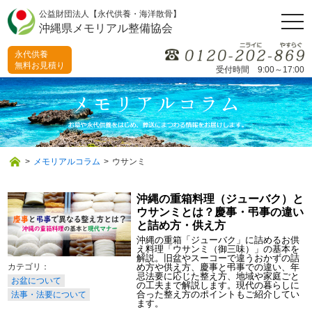
公益財団法人【永代供養・海洋散骨】
togg
沖縄県メモリアル整備協会
navi
永代供養
無料お見積り
受付時間 9:00～17:00
>
メモリアルコラム
>
ウサンミ
沖縄の重箱料理（ジューバク）と
ウサンミとは？慶事・弔事の違い
と詰め方・供え方
沖縄の重箱「ジューバク」に詰めるお供
え料理「ウサンミ（御三味）」の基本を
解説。旧盆やスーコーで違うおかずの詰
め方や供え方、慶事と弔事での違い、年
忌法要に応じた整え方、地域や家庭ごと
お盆について
の工夫まで解説します。現代の暮らしに
合った整え方のポイントもご紹介してい
法事・法要について
ます。