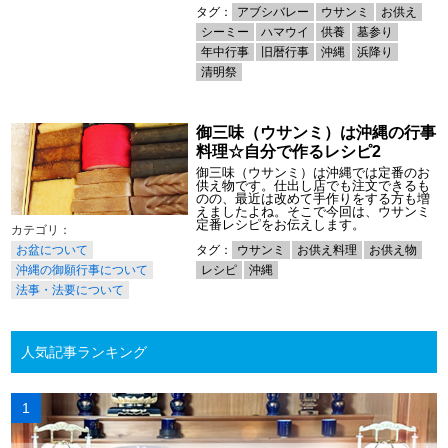
タグ：
アブシバレー
ウサンミ
お供え
シーミー
ハマウイ
供養
墓参り
年中行事
旧暦行事
沖縄
浜降り
清明祭
御三味（ウサンミ）は沖縄の行事
料理☆自分で作るレシピ2
御三味（ウサンミ）は沖縄では定番のお
供え物です。仕出し店でも注文できるも
のの、最近は改めて手作りをする方も増
えましたよね。そこで今回は、ウサンミ
定番レシピをお伝えします。
お盆について
タグ：
ウサンミ
お供え料理
お供え物
沖縄の御願行事について
レシピ
沖縄
法事・法要について
人気記事ランキング