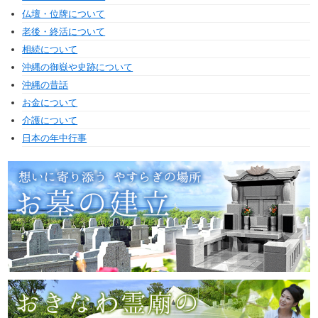
仏壇・位牌について
老後・終活について
相続について
沖縄の御嶽や史跡について
沖縄の昔話
お金について
介護について
日本の年中行事