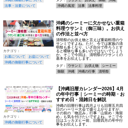
沖縄の御願行事について
沖縄の風習
法事
法事料理
法事・法要について
沖縄のシーミーに欠かせない重箱
料理ウサンミ（御三味）。お供え
の作法と並べ方
清明祭のお供え物と言えば重箱料理のウ
サンミですよね。ただ、今では家族の清
明祭も多くなり、いざ自分で作ろうとす
ると曖昧な事も多いのではないでしょう
か。そこで今回は、清明祭のウサンミの
お墓について
お盆について
基本をお伝えします。
沖縄の御願行事について
タグ：
ウサンミ
お供え物
シーミー
御願
沖縄
沖縄の行事
清明祭
【沖縄旧暦カレンダー2026】4月
の年中行事｜シーミーの時期・お
すすめ日・混雑日を解説
沖縄の旧暦行事は四月よりも旧暦五月四
日のハーリー大会で盛り上がりますが、
その前の「物忌み」行事「山留め・海留
め」も気を付けたいですよね。そこで今
日はユッカヌヒー前、旧暦四月の年中行
沖縄の御願行事について
事をお伝えします。