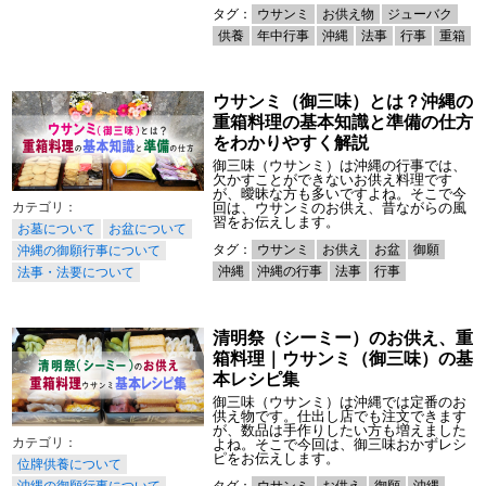
タグ：
ウサンミ
お供え物
ジューバク
供養
年中行事
沖縄
法事
行事
重箱
ウサンミ（御三味）とは？沖縄の
重箱料理の基本知識と準備の仕方
をわかりやすく解説
御三味（ウサンミ）は沖縄の行事では、
欠かすことができないお供え料理です
が、曖昧な方も多いですよね。そこで今
回は、ウサンミのお供え、昔ながらの風
習をお伝えします。
お墓について
お盆について
タグ：
ウサンミ
お供え
お盆
御願
沖縄の御願行事について
沖縄
沖縄の行事
法事
行事
法事・法要について
清明祭（シーミー）のお供え、重
箱料理｜ウサンミ（御三味）の基
本レシピ集
御三味（ウサンミ）は沖縄では定番のお
供え物です。仕出し店でも注文できます
が、数品は手作りしたい方も増えました
よね。そこで今回は、御三味おかずレシ
ピをお伝えします。
位牌供養について
タグ：
ウサンミ
お供え
御願
沖縄