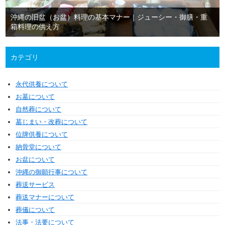
沖縄の旧盆（お盆）料理の基本マナー｜ジューシー・御膳・重
箱料理の供え方
カテゴリ
永代供養について
お墓について
自然葬について
墓じまい・改葬について
位牌供養について
納骨堂について
お盆について
沖縄の御願行事について
葬送サービス
葬送マナーについて
葬儀について
法事・法要について