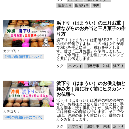
旧暦五月
旧暦行事
沖縄
浜下り（はまうい）の三月お重｜
昔ながらのお弁当と三月菓子の作
り方
浜下り（はまうい）は旧暦3月3日、沖縄
の桃の節句ですよね。この日は女性が海
で潮水を手足に浸け、穢れを落としま
す。昔は「三月お重」を準備しました。
そこで今日は、三月お重についてレシピ
沖縄の御願行事について
と共にお伝えします。
タグ：
ハマウイ
旧暦行事
沖縄
浜下り
浜下り（はまうい）のお供え物と
拝み方｜海に行く前にヒヌカン・
お仏壇へ
浜下り（はまうい）は沖縄の桃の節句で
すが、お雛様とは全く違いますよね。手
足を潮水に浸す儀礼ですが、浜へ行く前
には神様への御願も行います。そこで今
日は、沖縄の浜下り前に行う、御願の仕
沖縄の御願行事について
方をお伝えします。
タグ：
ハマウイ
旧暦行事
沖縄
浜下り