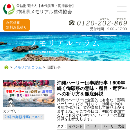
公益財団法人【永代供養・海洋散骨】
togg
沖縄県メモリアル整備協会
navi
永代供養
無料お見積り
受付時間 9:00～17:00
>
メモリアルコラム
>
旧暦行事
沖縄ハーリーは奉納行事！600年
続く御願祭の意味・種目・竜宮神
への祈り方を徹底解説
沖縄のハーリーは全国的に有名な「那覇
ハーリー」だけではなく、漁港を中心に
各地で催され、皆が参加して盛り上がり
ますよね。そこで今日は、初めて参加す
る人にも分かりやすい、ハーリーの基礎
沖縄の御願行事について
知識をお伝えします。
タグ：
イベント
ハーリー
ハーリー大会