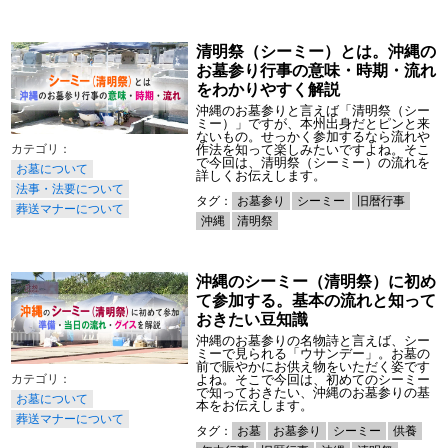
清明祭（シーミー）とは。沖縄の
お墓参り行事の意味・時期・流れ
をわかりやすく解説
沖縄のお墓参りと言えば「清明祭（シー
ミー）」ですが、本州出身だとピンと来
ないもの。せっかく参加するなら流れや
作法を知って楽しみたいですよね。そこ
で今回は、清明祭（シーミー）の流れを
お墓について
詳しくお伝えします。
法事・法要について
タグ：
お墓参り
シーミー
旧暦行事
葬送マナーについて
沖縄
清明祭
沖縄のシーミー（清明祭）に初め
て参加する。基本の流れと知って
おきたい豆知識
沖縄のお墓参りの名物詩と言えば、シー
ミーで見られる「ウサンデー」。お墓の
前で賑やかにお供え物をいただく姿です
よね。そこで今回は、初めてのシーミー
で知っておきたい、沖縄のお墓参りの基
お墓について
本をお伝えします。
葬送マナーについて
タグ：
お墓
お墓参り
シーミー
供養