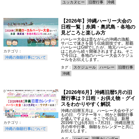
ユッカヌヒー
旧暦行事
沖縄
【2026年】沖縄ハーリー大会の
日程一覧｜糸満・奥武島・各地の
見どころと楽しみ方
ハーレー大会は昔ながらの沖縄の漁船、
サバニで速さを競う伝統競技です。那覇
ハーレーはGWでしたが、地元ハーレー
はこれから続々開催されますよね。そこ
で今日は、各地のハーレー大会スケジュ
沖縄の御願行事について
ールをお伝えします。
タグ：
スケジュール
ハーレー
旧暦行事
沖縄
【2026年6月】沖縄旧暦5月の旧
暦行事は？日程・お供え物・グイ
スをわかりやすく解説
沖縄の旧暦五月は、ハーレー大会や子ど
もの日、ウマチー等々、何かと御願行事
が盛んですよね。そこで今日は、新暦
2019年では6月3日～7月2日、沖縄旧暦五
月の年中行事、御願をカレンダーと共に
沖縄の御願行事について
お伝えします。
タグ：
ハーレー
旧暦カレンダー