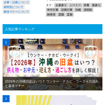
法事・法要について
タグ：
お墓参り
シーミー
供養
墓参り
納骨堂について
年中行事
旧暦行事
沖縄
清明祭
葬送マナーについて
納骨堂
霊園
霊廟
人気記事ランキング
2026年の沖縄旧盆はいつ？ ウンケー・ナカビ・ウークイの流れ
と基本マナー