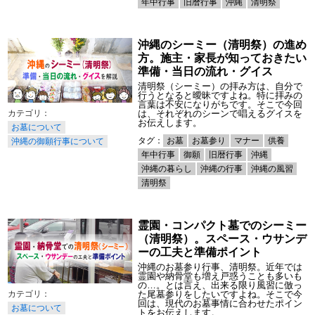
年中行事
旧暦行事
沖縄
清明祭
沖縄のシーミー（清明祭）の進め
方。施主・家長が知っておきたい
準備・当日の流れ・グイス
清明祭（シーミー）の拝み方は、自分で
行うとなると曖昧ですよね。特に拝みの
言葉は不安になりがちです。そこで今回
は、それぞれのシーンで唱えるグイスを
お伝えします。
お墓について
タグ：
お墓
お墓参り
マナー
供養
沖縄の御願行事について
年中行事
御願
旧暦行事
沖縄
沖縄の暮らし
沖縄の行事
沖縄の風習
清明祭
霊園・コンパクト墓でのシーミー
（清明祭）。スペース・ウサンデ
ーの工夫と準備ポイント
沖縄のお墓参り行事、清明祭。近年では
霊園や納骨堂も増え戸惑うことも多いも
の…。とは言え、出来る限り風習に倣っ
た尾墓参りをしたいですよね。そこで今
回は、現代のお墓事情に合わせたポイン
お墓について
トをお伝えします。