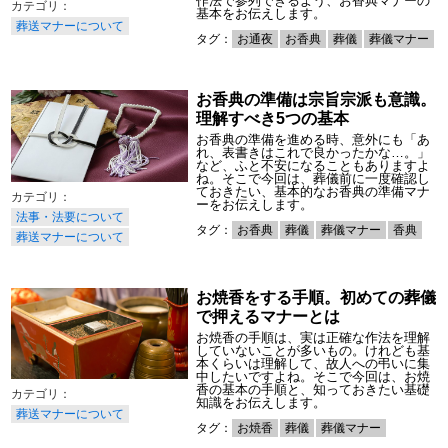
作法で参列できるよう、お香典マナーの
基本をお伝えします。
葬送マナーについて
タグ：
お通夜
お香典
葬儀
葬儀マナー
お香典の準備は宗旨宗派も意識。
理解すべき5つの基本
お香典の準備を進める時、意外にも「あ
れ、表書きはこれで良かったかな…。」
など、ふと不安になることもありますよ
ね。そこで今回は、葬儀前に一度確認し
ておきたい、基本的なお香典の準備マナ
ーをお伝えします。
法事・法要について
タグ：
お香典
葬儀
葬儀マナー
香典
葬送マナーについて
お焼香をする手順。初めての葬儀
で押えるマナーとは
お焼香の手順は、実は正確な作法を理解
していないことが多いもの。けれども基
本くらいは理解して、故人への弔いに集
中したいですよね。そこで今回は、お焼
香の基本の手順と、知っておきたい基礎
知識をお伝えします。
葬送マナーについて
タグ：
お焼香
葬儀
葬儀マナー