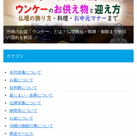
沖縄のお盆「ウンケー」とは？仏壇飾り・御膳・御願まで初日
の流れを解説
カテゴリ
永代供養について
お墓について
自然葬について
墓じまい・改葬について
位牌供養について
納骨堂について
お盆について
沖縄の御願行事について
葬送サービス