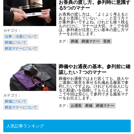
お香典の渡し方。参列時に意識す
る5つのマナー
お香典の渡し方は、「よくよく考えると
あまり意識していない…。」と言う方々
が案外多いですよね。けれども後々残る
ものだけに、マナーは大切。そこで今回
は、参列者が注意したい基本の渡し方マ
ナーをお伝えします。
法事・法要について
タグ：
葬儀
葬儀マナー
香典
葬儀について
葬送マナーについて
葬儀やお通夜の基本。参列前に確
認したい７つのマナー
葬儀やお通夜ではまだ若くても、故人や
ご遺族に敬意を表せる礼儀ある服装で参
列したいですよね。けれども社会人にな
ると勘違いを指摘してもらえません。そ
こで今回は安心して参列できる服装マナ
ーをお伝えします。
葬儀について
タグ：
お通夜
葬儀
葬儀マナー
葬送マナーについて
人気記事ランキング