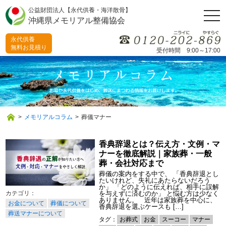
公益財団法人【永代供養・海洋散骨】
togg
沖縄県メモリアル整備協会
navi
永代供養
無料お見積り
受付時間 9:00～17:00
>
メモリアルコラム
>
葬儀マナー
香典辞退とは？伝え方・文例・マ
ナーを徹底解説｜家族葬・一般
葬・会社対応まで
葬儀の案内をする中で、 「香典辞退とし
たいけれど、失礼にあたらないだろう
か」 「どのように伝えれば、相手に誤解
を与えずに済むのか」 と悩む方は少なく
ありません。 近年は家族葬を中心に、
お金について
葬儀について
香典辞退を選ぶケースも […]
葬送マナーについて
タグ：
お葬式
お金
スーコー
マナー