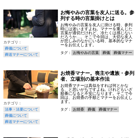
お悔やみの言葉を友人に送る。参
列する時の言葉掛けとは
お悔やみの言葉を友人に掛ける時、参列
時には迷いますよね。マナーを重んじた
言葉が適切だけれど、冷たくは感じない
だろうか…。そこで今回は、大切な友人
が悲しみのなかにいる時、基本的なマナ
ーをお伝えします。
葬儀について
タグ：
お悔やみの言葉
葬儀
葬儀マナー
葬送マナーについて
お焼香マナー。喪主や遺族・参列
者、立場別の基本作法
お焼香マナーは真似をすれば何とかな
る、と思いがちですよね。けれどもいざ
順番になると不安になります。そこで今
回は、お焼香の手順とマナーをお伝えし
ます。
法事・法要について
タグ：
お焼香
葬儀
葬儀マナー
葬儀について
葬送マナーについて