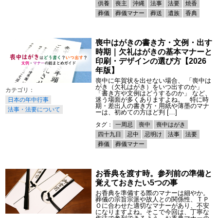
供養
喪主
沖縄
法事
法要
焼香
葬儀
葬儀マナー
葬送
遺族
香典
喪中はがきの書き方・文例・出す
時期｜欠礼はがきの基本マナーと
印刷・デザインの選び方【2026
年版】
喪中に年賀状を出せない場合、 「喪中は
がき（欠礼はがき）をいつ出すのか」
「書き方や文例はどうするのか」 など、
迷う場面が多くありますよね。 特に時
日本の年中行事
期・差出人の書き方・用紙や薄墨のマナ
法事・法要について
ーは、初めての方ほど判 […]
タグ：
一周忌
喪中
喪中はがき
四十九日
忌中
忌明け
法事
法要
葬儀
葬儀マナー
お香典を渡す時。参列前の準備と
覚えておきたい5つの事
お香典を準備する際のマナーは細やか。
葬儀の宗旨宗派や故人との関係性、ＴＰ
Ｏに合わせた適切なマナーがあり、不安
になりますよね。そこで今回は、丁寧な