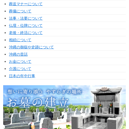
葬送マナーについて
葬儀について
法事・法要について
仏壇・位牌について
老後・終活について
相続について
沖縄の御嶽や史跡について
沖縄の昔話
お金について
介護について
日本の年中行事