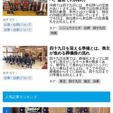
沖縄では四十九日には、本位牌への交換
があいｒますよね。沖縄では位牌は先祖
崇拝の象徴、本州とはひと味違う、独自
の沖縄位牌が今でも続いています。そこ
で今日は、仮位牌から本位牌への交換儀
礼をお伝えします。
仏壇・位牌について
タグ：
シジュウクニチ
位牌
四十九日
法事・法要について
沖縄
四十九日を迎える準備とは。喪主
が進める葬儀後の流れ
四十九日法要では、葬儀社スタッフに頼
らずに喪主がこなすべき事が数多くあ
り、整理をして進めなければパニックに
もなり兼ねませんよね。そこで今日は、
葬儀後からすぐに始める、四十九日まで
の準備をお伝えします。
法事・法要について
タグ：
喪主
四十九日
施主
法要
人気記事ランキング