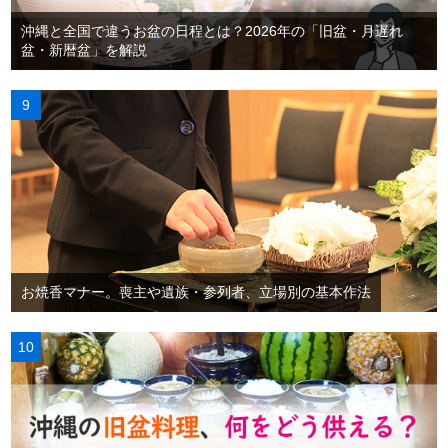
沖縄と全国で違うお盆の日程とは？2026年の「旧盆・月遅れ
盆・新暦盆」を解説
お焼香マナー。喪主や遺族・参列者、立場別の基本作法