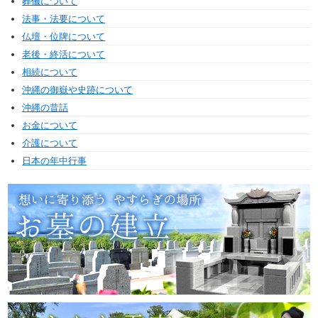
葬儀について
法事・法要について
仏壇・位牌について
老後・終活について
相続について
沖縄の御嶽や史跡について
沖縄の昔話
お金について
介護について
日本の年中行事