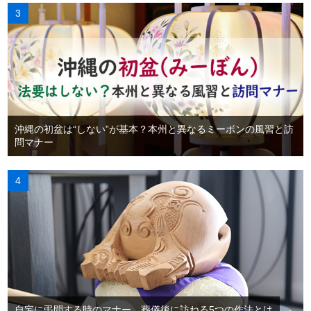
沖縄の初盆は“しない”が基本？本州と異なるミーボンの風習と訪
問マナー
自宅に弔問する時のマナー。葬儀後に訪ねる5つの作法とは