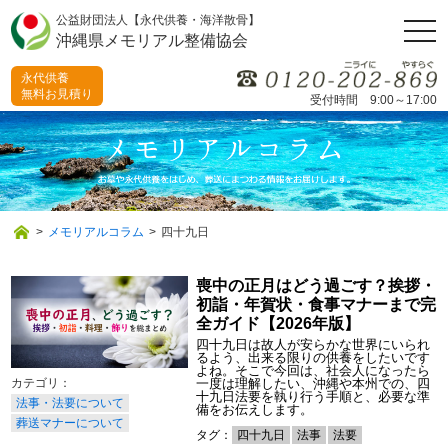
公益財団法人【永代供養・海洋散骨】
togg
沖縄県メモリアル整備協会
navi
永代供養
無料お見積り
受付時間 9:00～17:00
>
メモリアルコラム
>
四十九日
喪中の正月はどう過ごす？挨拶・
初詣・年賀状・食事マナーまで完
全ガイド【2026年版】
四十九日は故人が安らかな世界にいられ
るよう、出来る限りの供養をしたいです
よね。そこで今回は、社会人になったら
一度は理解したい、沖縄や本州での、四
十九日法要を執り行う手順と、必要な準
法事・法要について
備をお伝えします。
葬送マナーについて
タグ：
四十九日
法事
法要