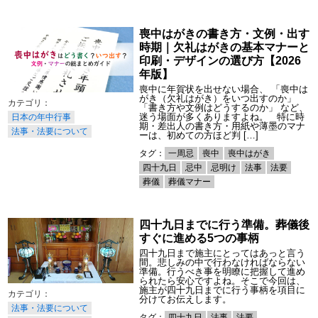
喪中はがきの書き方・文例・出す
時期｜欠礼はがきの基本マナーと
印刷・デザインの選び方【2026
年版】
喪中に年賀状を出せない場合、 「喪中は
がき（欠礼はがき）をいつ出すのか」
「書き方や文例はどうするのか」 など、
迷う場面が多くありますよね。 特に時
日本の年中行事
期・差出人の書き方・用紙や薄墨のマナ
法事・法要について
ーは、初めての方ほど判 […]
タグ：
一周忌
喪中
喪中はがき
四十九日
忌中
忌明け
法事
法要
葬儀
葬儀マナー
四十九日までに行う準備。葬儀後
すぐに進める5つの事柄
四十九日まで施主にとってはあっと言う
間。悲しみの中で行わなければならない
準備。行うべき事を明瞭に把握して進め
られたら安心ですよね。そこで今回は、
施主が四十九日までに行う事柄を項目に
分けてお伝えします。
法事・法要について
タグ：
四十九日
法事
法要