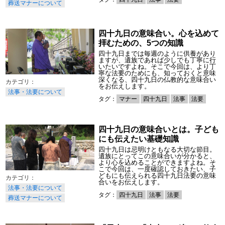
葬送マナーについて
四十九日の意味合い。心を込めて
拝むための、5つの知識
四十九日までは毎週のように供養があり
ますが、遺族であれば少しでも丁寧に行
いたいですよね。そこで今回は、より丁
寧な法要のためにも、知っておくと意味
深くなる、四十九日の仏教的な意味合い
をお伝えします。
法事・法要について
タグ：
マナー
四十九日
法事
法要
四十九日の意味合いとは。子ども
にも伝えたい基礎知識
四十九日は忌明けともなる大切な節目。
遺族にとってこの意味合いが分かると、
より心を込めることができますよね。そ
こで今回は、一度確認しておきたい、子
どもにも伝えられる四十九日法要の意味
合いをお伝えします。
法事・法要について
タグ：
四十九日
法事
法要
葬送マナーについて