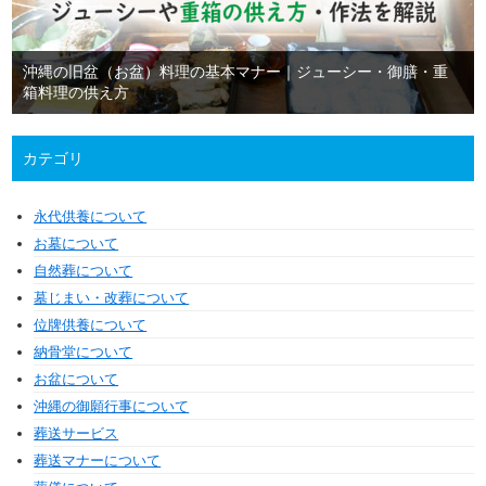
沖縄の旧盆（お盆）料理の基本マナー｜ジューシー・御膳・重
箱料理の供え方
カテゴリ
永代供養について
お墓について
自然葬について
墓じまい・改葬について
位牌供養について
納骨堂について
お盆について
沖縄の御願行事について
葬送サービス
葬送マナーについて