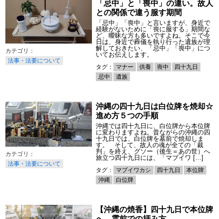
「忌中」と「喪中」の違い。故人
との関係で違う服す期間
「忌中」「喪中」と言いますが、身近で
経験がないために「喪に服する」期間な
ど、曖昧な方も多いですよね。そこで今
日は、身近で葬儀を執り行った遺族が理
解しておきたい、「忌中」「喪中」につ
いてお伝えします。
法事・法要について
タグ：
マナー
供養
喪中
四十九日
忌中
遺族
沖縄の四十九日は白位牌を焼却☆
進め方５つの手順
沖縄では四十九日に、白位牌から本位牌
に変わりますよね。昔ながらの沖縄の四
十九日では、白位牌を墓前で焼却しま
す。 そして、故人の魂が全ての「裁
判」を終え、グソー（後生＝あの世）へ
旅立つ四十九日には、「マブイワ […]
法事・法要について
タグ：
マブイワカシ
四十九日
本位牌
沖縄
白位牌
【沖縄の焼香】四十九日で本位牌
へ。霊前での拝み方