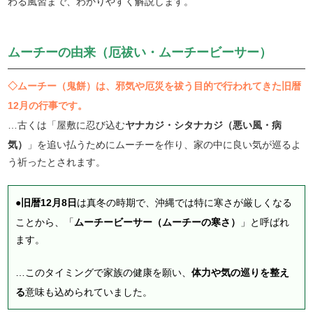
わる風習まで、わかりやすく解説します。
ムーチーの由来（厄祓い・ムーチービーサー）
◇ムーチー（鬼餅）は、邪気や厄災を祓う目的で行われてきた旧暦
12月の行事です。
…古くは「屋敷に忍び込む
ヤナカジ・シタナカジ（悪い風・病
気）
」を追い払うためにムーチーを作り、家の中に良い気が巡るよ
う祈ったとされます。
●
旧暦12月8日
は真冬の時期で、沖縄では特に寒さが厳しくなる
ことから、「
ムーチービーサー（ムーチーの寒さ）
」と呼ばれ
ます。
…このタイミングで家族の健康を願い、
体力や気の巡りを整え
る
意味も込められていました。