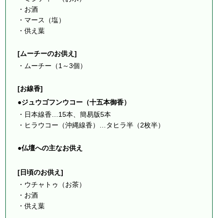
・お酒
・マース（塩）
・供え葉
[ムーチーのお供え]
・ムーチー（1～3個）
[お線香]
●ジュウゴフンウコー（十五本御香）
・日本線香…15本、簡易版5本
・ヒラウコー（沖縄線香）…タヒラ半（2枚半）
●仏壇への主なお供え
[日頃のお供え]
・ウチャトゥ（お茶）
・お酒
・供え葉