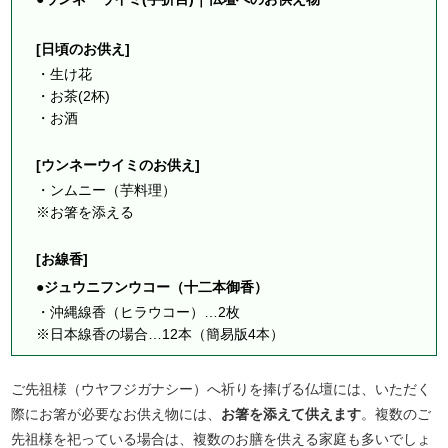
[日頃のお供え]
・生け花
・お茶(2杯)
・お酒
[ウンネーウイミのお供え]
・ンムニー（芋料理）
※お箸を添える
[お線香]
●ジュウニフンウコー（十二本御香）
・沖縄線香（ヒラウコー）…2枚
※日本線香の場合…12本（簡易版4本）
ご先祖様（ウヤフジガナシー）へ祈りを捧げる仏壇には、いただく
際にお箸が必要なお供え物には、
お箸を添えて供えます
。複数のご
先祖様を祀っている場合は、複数のお膳を供える家庭も多いでしょ