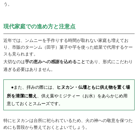
う。
現代家庭での進め方と注意点
近年では、ンムニーを手作りする時間が取れない家庭も増えてお
り、市販のターンム（田芋）菓子や芋を使った総菜で代用するケー
スも見られます。
大切なのは
芋の恵みへの感謝を込めること
であり、形式にこだわり
過ぎる必要はありません。
●また、拝みの際には、
ヒヌカン・仏壇ともに供え物を置く場
所を清潔に整え
、供え葉やミジティー（お水）をあらかじめ用
意しておくとスムーズです。
特にヒヌカンは台所に祀られているため、火の神への敬意を保つた
めにも普段から整えておくとよいでしょう。