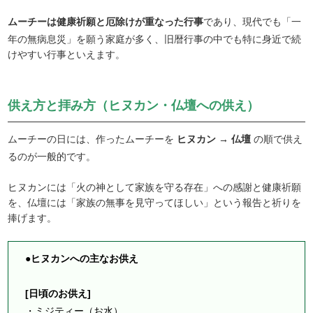
ムーチーは健康祈願と厄除けが重なった行事
であり、現代でも「一
年の無病息災」を願う家庭が多く、旧暦行事の中でも特に身近で続
けやすい行事といえます。
供え方と拝み方（ヒヌカン・仏壇への供え）
ムーチーの日には、作ったムーチーを
ヒヌカン → 仏壇
の順で供え
るのが一般的です。
ヒヌカンには「火の神として家族を守る存在」への感謝と健康祈願
を、仏壇には「家族の無事を見守ってほしい」という報告と祈りを
捧げます。
●ヒヌカンへの主なお供え
[日頃のお供え]
・ミジティー（お水）