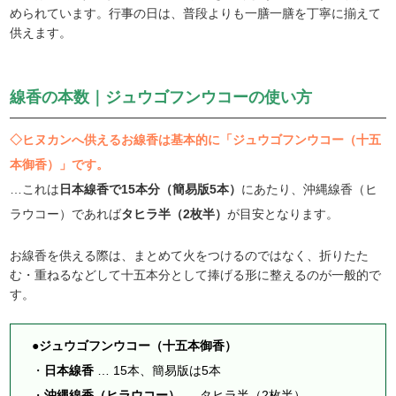
められています。行事の日は、普段よりも一膳一膳を丁寧に揃えて
供えます。
線香の本数｜ジュウゴフンウコーの使い方
◇ヒヌカンへ供えるお線香は基本的に「ジュウゴフンウコー（十五
本御香）」です。
…これは
日本線香で15本分（簡易版5本）
にあたり、沖縄線香（ヒ
ラウコー）であれば
タヒラ半（2枚半）
が目安となります。
お線香を供える際は、まとめて火をつけるのではなく、折りたた
む・重ねるなどして十五本分として捧げる形に整えるのが一般的で
す。
●ジュウゴフンウコー（十五本御香）
・
日本線香
… 15本、簡易版は5本
・
沖縄線香（ヒラウコー）
… タヒラ半（2枚半）