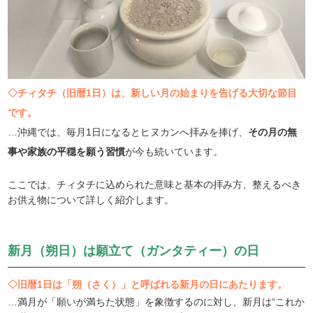
◇チィタチ（旧暦1日）は、新しい月の始まりを告げる大切な節目
です。
…沖縄では、毎月1日になるとヒヌカンへ拝みを捧げ、
その月の無
事や家族の平穏を願う習慣
が今も続いています。
ここでは、チィタチに込められた意味と基本の拝み方、整えるべき
お供え物について詳しく紹介します。
新月（朔日）は願立て（ガンタティー）の日
◇旧暦1日は「朔（さく）」と呼ばれる新月の日にあたります。
…満月が「願いが満ちた状態」を象徴するのに対し、新月は“これか