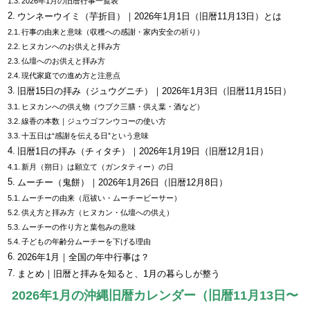
2026年1月の旧暦行事一覧表
ウンネーウイミ（芋折目）｜2026年1月1日（旧暦11月13日）とは
行事の由来と意味（収穫への感謝・家内安全の祈り）
ヒヌカンへのお供えと拝み方
仏壇へのお供えと拝み方
現代家庭での進め方と注意点
旧暦15日の拝み（ジュウグニチ）｜2026年1月3日（旧暦11月15日）
ヒヌカンへの供え物（ウブク三膳・供え葉・酒など）
線香の本数｜ジュウゴフンウコーの使い方
十五日は“感謝を伝える日”という意味
旧暦1日の拝み（チィタチ）｜2026年1月19日（旧暦12月1日）
新月（朔日）は願立て（ガンタティー）の日
ムーチー（鬼餅）｜2026年1月26日（旧暦12月8日）
ムーチーの由来（厄祓い・ムーチービーサー）
供え方と拝み方（ヒヌカン・仏壇への供え）
ムーチーの作り方と葉包みの意味
子どもの年齢分ムーチーを下げる理由
2026年1月｜全国の年中行事は？
まとめ｜旧暦と拝みを知ると、1月の暮らしが整う
2026年1月の沖縄旧暦カレンダー（旧暦11月13日〜