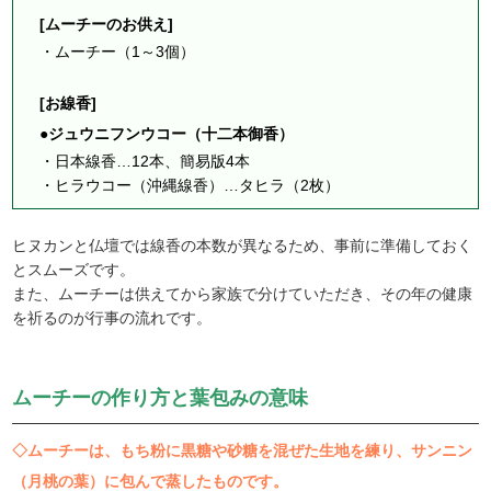
[ムーチーのお供え]
・ムーチー（1～3個）
[お線香]
●ジュウニフンウコー（十二本御香）
・日本線香…12本、簡易版4本
・ヒラウコー（沖縄線香）…タヒラ（2枚）
ヒヌカンと仏壇では線香の本数が異なるため、事前に準備しておく
とスムーズです。
また、ムーチーは供えてから家族で分けていただき、その年の健康
を祈るのが行事の流れです。
ムーチーの作り方と葉包みの意味
◇ムーチーは、もち粉に黒糖や砂糖を混ぜた生地を練り、サンニン
（月桃の葉）に包んで蒸したものです。