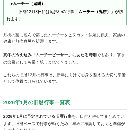
●ムーチー（鬼餅）
…旧暦12月8日には厄払いの行事「
ムーチー（鬼餅）
」が訪
れます。
月桃の葉に包んで蒸したムーチーをヒヌカン・仏壇に供え、家族の
健康と無病息災を祈願します。
真冬の冷え込み「ムーチービーサー」にあたる時期
でもあり、寒さ
の節目としても長く親しまれてきました。
これらの旧暦12月の行事は、新年に向けて心身を整える大切な準備
として位置づけられています。
2026年1月の旧暦行事一覧表
2026年1月に予定されている旧暦行事
を、日付と併せてまとめてい
ます。旧暦ベースで行事が動くため、早めに確認しておくと準備が
しやすくなります。