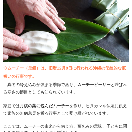
◇ムーチー（鬼餅）は、旧暦12月8日に行われる沖縄の伝統的な厄
祓いの行事です。
…真冬の冷え込みが強まる季節であり、
ムーチービーサー
と呼ばれ
る寒さの節目としても知られています。
家庭では
月桃の葉に包んだムーチー
を作り、ヒヌカンや仏壇に供え
て家族の無病息災を祈る行事として受け継がれています。
ここでは、ムーチーの由来から供え方、葉包みの意味、子どもに関