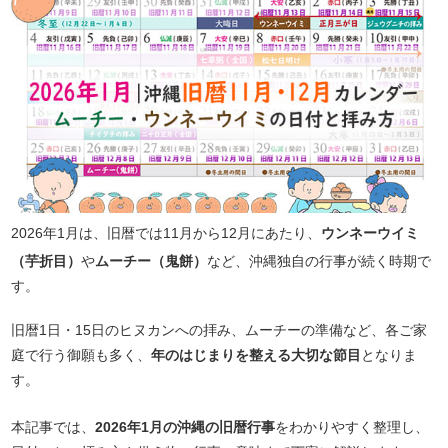
2026年1月は、旧暦では11月から12月にあたり、
ウンネーウイミ
（芋折目）
や
ムーチー（鬼餅）
など、沖縄独自の行事が続く時期で
す。
旧暦1日・15日のヒヌカンへの拝み、ムーチーの準備など、各ご家
庭で行う御願も多く、
年のはじまりを整える大切な節目
となりま
す。
本記事では、
2026年1月の沖縄の旧暦行事
をわかりやすく整理し、