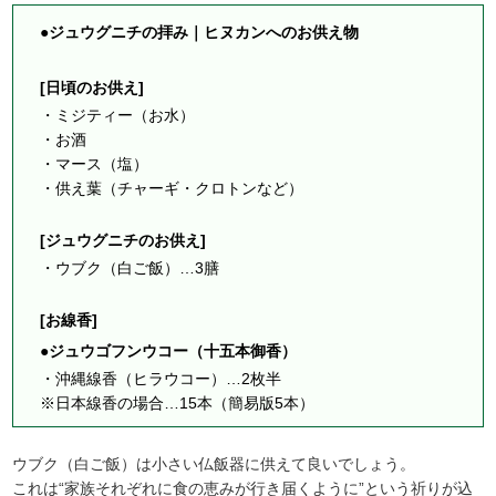
●ジュウグニチの拝み｜ヒヌカンへのお供え物
[日頃のお供え]
・ミジティー（お水）
・お酒
・マース（塩）
・供え葉（チャーギ・クロトンなど）
[ジュウグニチのお供え]
・ウブク（白ご飯）…3膳
[お線香]
●ジュウゴフンウコー（十五本御香）
・沖縄線香（ヒラウコー）…2枚半
※日本線香の場合…15本（簡易版5本）
ウブク（白ご飯）は小さい仏飯器に供えて良いでしょう。
これは“家族それぞれに食の恵みが行き届くように”という祈りが込