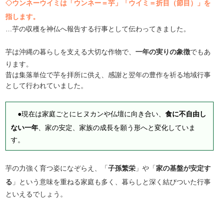
◇ウンネーウイミは「ウンネー＝芋」「ウイミ＝折目（節目）」を
指します。
…芋の収穫を神仏へ報告する行事として伝わってきました。
芋は沖縄の暮らしを支える大切な作物で、
一年の実りの象徴
でもあ
ります。
昔は集落単位で芋を拝所に供え、感謝と翌年の豊作を祈る地域行事
として行われていました。
●現在は家庭ごとにヒヌカンや仏壇に向き合い、
食に不自由し
ない一年
、家の安定、家族の成長を願う形へと変化していま
す。
芋の力強く育つ姿になぞらえ、「
子孫繁栄
」や「
家の基盤が安定す
る
」という意味を重ねる家庭も多く、暮らしと深く結びついた行事
といえるでしょう。