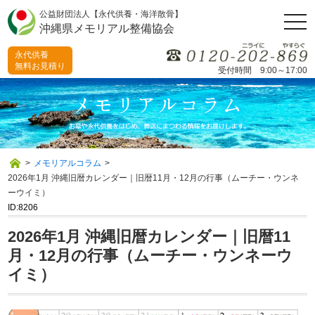
公益財団法人【永代供養・海洋散骨】
togg
沖縄県メモリアル整備協会
navi
永代供養
無料お見積り
受付時間 9:00～17:00
>
メモリアルコラム
>
2026年1月 沖縄旧暦カレンダー｜旧暦11月・12月の行事（ムーチー・ウンネ
ーウイミ）
ID:8206
2026年1月 沖縄旧暦カレンダー｜旧暦11
月・12月の行事（ムーチー・ウンネーウ
イミ）