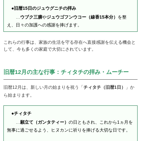
●旧暦15日のジュウグニチの拝み
…
ウブク三膳
や
ジュウゴフンウコー（線香15本分）
を整
え、日々の加護への感謝を捧げます。
これらの行事は、家族の生活を守る存在へ直接感謝を伝える機会と
して、今も多くの家庭で大切にされています。
旧暦12月の主な行事：チィタチの拝み・ムーチー
旧暦12月は、新しい月の始まりを祝う「
チィタチ（旧暦1日）
」か
ら始まります。
●チィタチ
…
願立て（ガンタティー）
の日ともされ、これから1ヵ月を
無事に過ごせるよう、ヒヌカンに祈りを捧げる大切な日です。